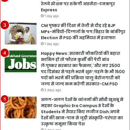
रेलवे स्टेशन पर रुकेगी अछनेरा-टनकपुर
Express
1 day ago
CM पुष्कर की दिशा में तेजी से दौड़ रहे BJP
MPs-मंत्रियों-दिग्गजों के पग:बिहार के बांकीपुर
Election से PSD की अहमियत में इजाफा!
1 day ago
Happy News::सरकारी नौकरियों की बहार!
काबिल हों तो फौरन कुर्सी की पेटी बांध
लें:पुष्कर सरकार का फैसला,`और नए 2500
पद दिसंबर से पहले भरने शुरू’:पहले के भी 1500
पदों को भरने की प्रक्रिया चालू:बेरोजगारी को
जल्द से जल्द कम करेगी सरकार-CM PSD
2 days ago
अलग-अलग देशों के व्यंजनों की सोंधी खुशबू से
महका Graphic Era Campus:8 देशों के
Students ने तैयार किए लजीज Dish:अपने
देशों की खान-पान से जुड़ी संस्कृति-परंपरा का
उत्कृष्ट नमूना किया पेश