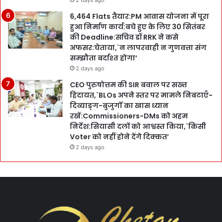
2 days ago
6,464 Flats तैयार:PM आवास योजना में पूरा
हुआ निर्माण कार्य:बचे हुए के लिए 30 सितंबर
की Deadline:सचिव डॉ RRK ने कसे
अफसर:चेताया,`न लापरवाही न गुणवत्ता संग
सम्झौता बर्दाश्त होगा’
2 days ago
CEO पुरुषोत्तम की SIR बवाल पर सख्त
हिदायत,`BLOs अपने स्तर पर मामले निबटाएँ-
दिव्याङ्ग-बुजुर्गों का खास ध्यान
रखें:Commissioners-DMs को अहम
निर्देश:सियासी दलों को आश्वस्त किया,`किसी
Voter को नहीं होने देंगे दिक्कत’
2 days ago