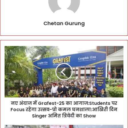
Chetan Gurung
न
ए
अं
दा
ज
में
G
r
a
नए अंदाज में Grafest-25 का आगाज:Students पर
f
Focus रहेगा उत्सव-प्रो कमल घनशाला:आखिरी दिन
e
s
Singer अमित त्रिवेदी का Show
t
-
के