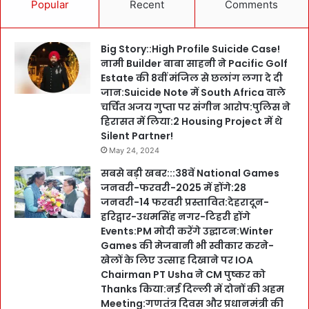
Popular
Recent
Comments
Big Story::High Profile Suicide Case!
नामी Builder बाबा साहनी ने Pacific Golf
Estate की 8वीं मंजिल से छलांग लगा दे दी
जान:Suicide Note में South Africa वाले
चर्चित अजय गुप्ता पर संगीन आरोप:पुलिस ने
हिरासत में लिया:2 Housing Project में थे
Silent Partner!
May 24, 2024
सबसे बड़ी खबर:::38वें National Games
जनवरी-फरवरी-2025 में होंगे:28
जनवरी-14 फरवरी प्रस्तावित:देहरादून-
हरिद्वार-उधमसिंह नगर-टिहरी होंगे
Events:PM मोदी करेंगे उद्घाटन:Winter
Games की मेजबानी भी स्वीकार करने-
खेलों के लिए उत्साह दिखाने पर IOA
Chairman PT Usha ने CM पुष्कर को
Thanks किया:नई दिल्ली में दोनों की अहम
Meeting:गणतंत्र दिवस और प्रधानमंत्री की