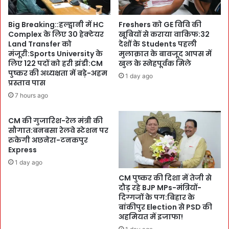
s
दी
र
प
Big Breaking::हल्द्वानी में HC
Freshers को GE विवि की
हे
म
Complex के लिए 30 हेक्टेयर
खूबियों से कराया वाकिफ:32
गा
ने
Land Transfer को
देशों के Students पहली
उ
लि
मंजूरी:Sports University के
मुलाक़ात के बावजूद आपस में
त्स
या
लिए 122 पदों को हरी झंडी:CM
खुल के स्नेहपूर्वक मिले
व
जा
पुष्कर की अध्यक्षता में बड़े-अहम
1 day ago
-
प्रस्ताव पास
य
प्रो
जा
7 hours ago
क
:
म
4
CM की गुजारिश-रेल मंत्री की
ल
धा
सौगात:बनबसा रेलवे स्टेशन पर
घ
म
रुकेगी अछनेरा-टनकपुर
न
या
Express
शा
त्रा
1 day ago
ला
में
:
CM पुष्कर की दिशा में तेजी से
सु
दौड़ रहे BJP MPs-मंत्रियों-
आ
र
दिग्गजों के पग:बिहार के
खि
क्षा
बांकीपुर Election से PSD की
री
व्य
अहमियत में इजाफा!
दि
व