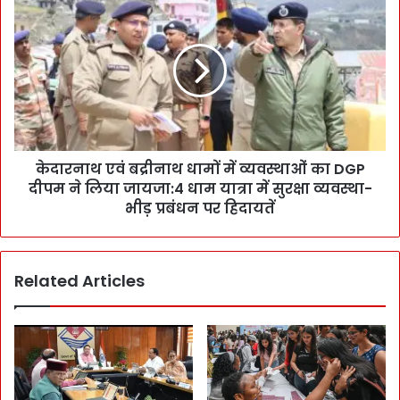
2
दा
5
र
का
ना
आ
थ
गा
ए
ज
वं
:
ब
S
द्री
t
केदारनाथ एवं बद्रीनाथ धामों में व्यवस्थाओं का DGP
ना
u
दीपम ने लिया जायजा:4 धाम यात्रा में सुरक्षा व्यवस्था-
थ
d
धा
भीड़ प्रबंधन पर हिदायतें
e
मों
n
में
t
व्य
Related Articles
s
व
प
स्था
र
ओं
F
का
o
D
c
G
u
P