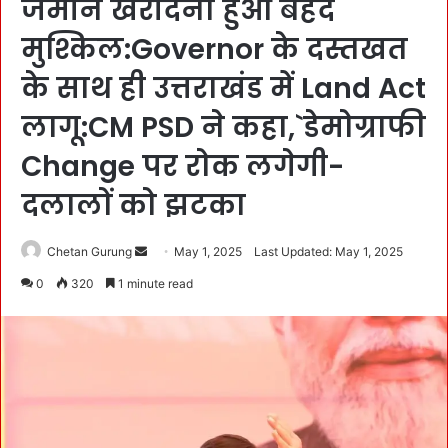
जमीन खरीदना हुआ बेहद
मुश्किल:Governor के दस्तखत
के साथ ही उत्तराखंड में Land Act
लागू:CM PSD ने कहा,`डेमोग्राफी
Change पर रोक लगेगी-
दलालों को झटका
Chetan Gurung
S
May 1, 2025
Last Updated: May 1, 2025
e
0
320
1 minute read
n
d
a
n
e
m
a