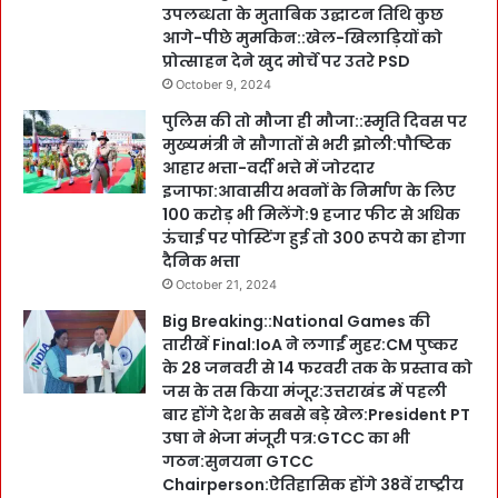
उपलब्धता के मुताबिक उद्घाटन तिथि कुछ
आगे-पीछे मुमकिन::खेल-खिलाड़ियों को
प्रोत्साहन देने खुद मोर्चे पर उतरे PSD
October 9, 2024
पुलिस की तो मौजा ही मौजा::स्मृति दिवस पर
मुख्यमंत्री ने सौगातों से भरी झोली:पौष्टिक
आहार भत्ता-वर्दी भत्ते में जोरदार
इजाफा:आवासीय भवनों के निर्माण के लिए
100 करोड़ भी मिलेंगे:9 हजार फीट से अधिक
ऊंचाई पर पोस्टिंग हुई तो 300 रूपये का होगा
दैनिक भत्ता
October 21, 2024
Big Breaking::National Games की
तारीखें Final:IoA ने लगाईं मुहर:CM पुष्कर
के 28 जनवरी से 14 फरवरी तक के प्रस्ताव को
जस के तस किया मंजूर:उत्तराखंड में पहली
बार होंगे देश के सबसे बड़े खेल:President PT
उषा ने भेजा मंजूरी पत्र:GTCC का भी
गठन:सुनयना GTCC
Chairperson:ऐतिहासिक होंगे 38वें राष्ट्रीय