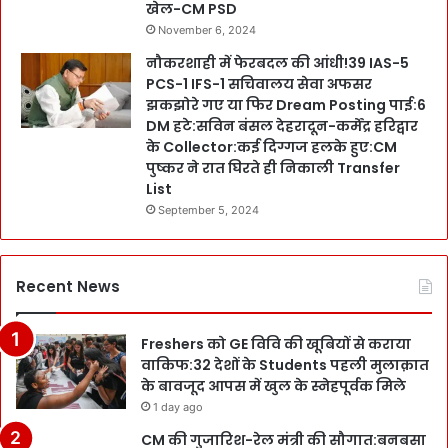
खेल-CM PSD
November 6, 2024
नौकरशाही में फेरबदल की आंधी!39 IAS-5
PCS-1 IFS-1 सचिवालय सेवा अफसर
झकझोरे गए या फिर Dream Posting पाई:6
DM हटे:सविन बंसल देहरादून-कर्मेंद्र हरिद्वार
के Collector:कई दिग्गज हलके हुए:CM
पुष्कर ने रात घिरते ही निकाली Transfer
List
September 5, 2024
Recent News
Freshers को GE विवि की खूबियों से कराया
वाकिफ:32 देशों के Students पहली मुलाक़ात
के बावजूद आपस में खुल के स्नेहपूर्वक मिले
1 day ago
CM की गुजारिश-रेल मंत्री की सौगात:बनबसा