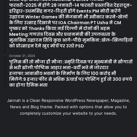
फरवरी-2025 में होंगे:28 जनवरी-14 फरवरी प्रस्तावित:देहरादून-
हरिद्वार-उधमसिंह नगर-टिहरी होंगे Events:PM मोदी करेंगे
उद्घाटन:Winter Games की मेजबानी भी स्वीकार करने-खेलों
के लिए उत्साह दिखाने पर IOA Chairman PT Usha ने CM
पुष्कर को Thanks किया:नई दिल्ली में दोनों की अहम
Meeting:गणतंत्र दिवस और प्रधानमंत्री की उपलब्धता के
मुताबिक उद्घाटन तिथि कुछ आगे-पीछे मुमकिन::खेल-खिलाड़ियों
को प्रोत्साहन देने खुद मोर्चे पर उतरे PSD
October 21, 2024
पुलिस की तो मौजा ही मौजा::स्मृति दिवस पर मुख्यमंत्री ने सौगातों
से भरी झोली:पौष्टिक आहार भत्ता-वर्दी भत्ते में जोरदार
इजाफा:आवासीय भवनों के निर्माण के लिए 100 करोड़ भी
मिलेंगे:9 हजार फीट से अधिक ऊंचाई पर पोस्टिंग हुई तो 300 रूपये
का होगा दैनिक भत्ता
Jannah is a Clean Responsive WordPress Newspaper, Magazine,
News and Blog theme. Packed with options that allow you to
completely customize your website to your needs.