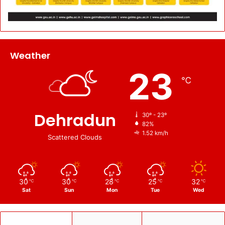
Weather
23
℃
Dehradun
30º - 23º
82%
1.52 km/h
Scattered Clouds
30
30
28
25
32
℃
℃
℃
℃
℃
Sat
Sun
Mon
Tue
Wed