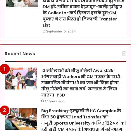
झकझोरे गए या फिर Dream Posting पाई:6
DM हटे:सविन बंसल देहरादून-कर्मेंद्र हरिद्वार
के Collector:कई दिग्गज हलके हुए:CM
पुष्कर ने रात घिरते ही निकाली Transfer
List
September 5, 2024
Recent News
13 महिलाओं को तीलू रौतेली Award:35
आंगनवाड़ी Workers भी CM पुष्कर के हाथों
सम्मानित:वीरांगाओं का जब भी जिक्र होगा,
तीलू रौतेली का नाम गर्व-सम्मान से लिया
जाएगा-PSD
17 hours ago
Big Breaking::हल्द्वानी में HC Complex के
लिए 30 हेक्टेयर Land Transfer को
मंजूरी:Sports University के लिए 122 पदों को
हरी झंडी:CM पुष्कर की अध्यक्षता में बड़े-अहम