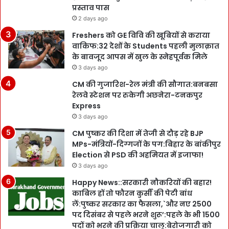
प्रस्ताव पास
2 days ago
Freshers को GE विवि की खूबियों से कराया
वाकिफ:32 देशों के Students पहली मुलाक़ात
के बावजूद आपस में खुल के स्नेहपूर्वक मिले
3 days ago
CM की गुजारिश-रेल मंत्री की सौगात:बनबसा
रेलवे स्टेशन पर रुकेगी अछनेरा-टनकपुर
Express
3 days ago
CM पुष्कर की दिशा में तेजी से दौड़ रहे BJP
MPs-मंत्रियों-दिग्गजों के पग:बिहार के बांकीपुर
Election से PSD की अहमियत में इजाफा!
3 days ago
Happy News::सरकारी नौकरियों की बहार!
काबिल हों तो फौरन कुर्सी की पेटी बांध
लें:पुष्कर सरकार का फैसला,`और नए 2500
पद दिसंबर से पहले भरने शुरू’:पहले के भी 1500
पदों को भरने की प्रक्रिया चालू:बेरोजगारी को