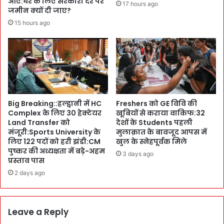
आए:घर के लिए सरकारी दर पर
ग्र
17 hours ago
जमीन क्यों दी जाए?
ह
वा
त
ल
15 hours ago
की
को
फि
A
क्र
w
a
r
d
:
Big Breaking::हल्द्वानी में HC
Freshers को GE विवि की
R
Complex के लिए 30 हेक्टेयर
खूबियों से कराया वाकिफ:32
S
Land Transfer को
देशों के Students पहली
S
मंजूरी:Sports University के
मुलाक़ात के बावजूद आपस में
C
लिए 122 पदों को हरी झंडी:CM
खुल के स्नेहपूर्वक मिले
h
पुष्कर की अध्यक्षता में बड़े-अहम
3 days ago
i
प्रस्ताव पास
e
2 days ago
f
मो
ह
Leave a Reply
न
भा