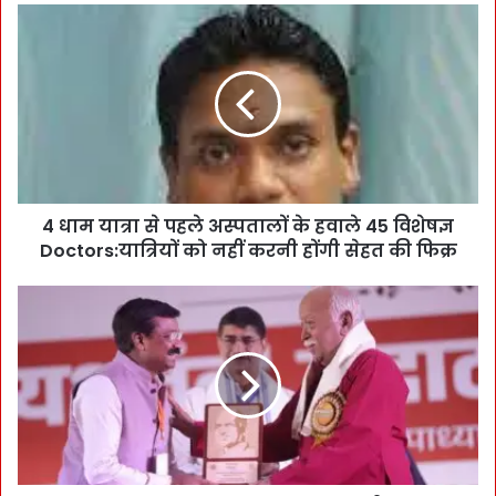
4
धा
म
या
त्रा
से
प
ह
ले
4 धाम यात्रा से पहले अस्पतालों के हवाले 45 विशेषज्ञ
अ
Doctors:यात्रियों को नहीं करनी होंगी सेहत की फिक्र
स्प
ता
लों
वा
के
ह
ह
!
वा
W
ले
e
4
a
5
l
वि
t
शे
h