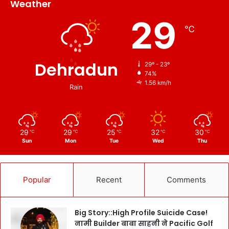
Weather
29
℃
Dehradun
29º - 23º
74%
1.56 km/h
Rain
29
29
25
32
30
℃
℃
℃
℃
℃
Sun
Mon
Tue
Wed
Thu
Popular
Recent
Comments
Big Story::High Profile Suicide Case!
नामी Builder बाबा साहनी ने Pacific Golf