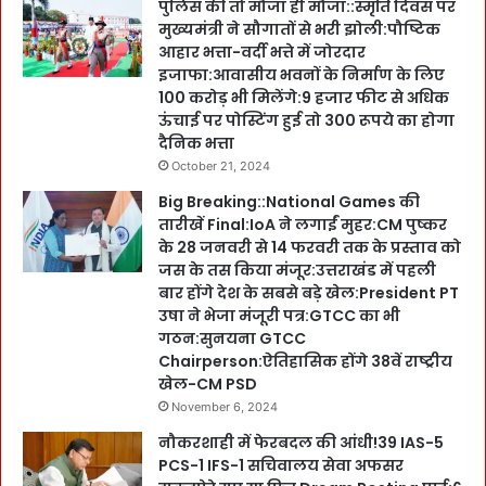
पुलिस की तो मौजा ही मौजा::स्मृति दिवस पर
मुख्यमंत्री ने सौगातों से भरी झोली:पौष्टिक
आहार भत्ता-वर्दी भत्ते में जोरदार
इजाफा:आवासीय भवनों के निर्माण के लिए
100 करोड़ भी मिलेंगे:9 हजार फीट से अधिक
ऊंचाई पर पोस्टिंग हुई तो 300 रूपये का होगा
दैनिक भत्ता
October 21, 2024
Big Breaking::National Games की
तारीखें Final:IoA ने लगाईं मुहर:CM पुष्कर
के 28 जनवरी से 14 फरवरी तक के प्रस्ताव को
जस के तस किया मंजूर:उत्तराखंड में पहली
बार होंगे देश के सबसे बड़े खेल:President PT
उषा ने भेजा मंजूरी पत्र:GTCC का भी
गठन:सुनयना GTCC
Chairperson:ऐतिहासिक होंगे 38वें राष्ट्रीय
खेल-CM PSD
November 6, 2024
नौकरशाही में फेरबदल की आंधी!39 IAS-5
PCS-1 IFS-1 सचिवालय सेवा अफसर