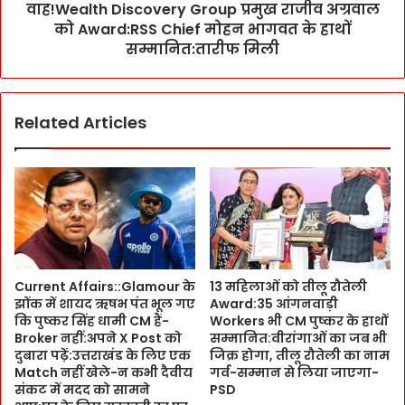
ष
वाह!Wealth Discovery Group प्रमुख राजीव अग्रवाल
D
ज्ञ
को Award:RSS Chief मोहन भागवत के हाथों
i
D
s
सम्मानित:तारीफ मिली
o
c
c
o
t
v
Related Articles
o
e
r
r
s
y
:
G
या
r
त्रि
o
यों
u
को
p
न
प्र
Current Affairs::Glamour के
13 महिलाओं को तीलू रौतेली
हीं
मु
झोंक में शायद ऋषभ पंत भूल गए
Award:35 आंगनवाड़ी
क
ख
कि पुष्कर सिंह धामी CM हैं-
Workers भी CM पुष्कर के हाथों
र
रा
Broker नहीं:अपने X Post को
सम्मानित:वीरांगाओं का जब भी
नी
जी
दुबारा पढ़ें:उत्तराखंड के लिए एक
जिक्र होगा, तीलू रौतेली का नाम
हों
व
Match नहीं खेले-न कभी दैवीय
गर्व-सम्मान से लिया जाएगा-
गी
संकट में मदद को सामने
PSD
अ
से