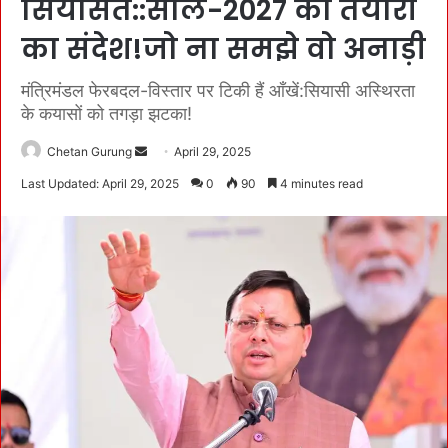
सियासत::साल-2027 की तैयारी
का संदेश!जो ना समझे वो अनाड़ी
मंत्रिमंडल फेरबदल-विस्तार पर टिकी हैं आँखें:सियासी अस्थिरता
के कयासों को तगड़ा झटका!
Chetan Gurung
S
April 29, 2025
e
Last Updated: April 29, 2025
0
90
4 minutes read
n
d
a
n
e
m
a
i
l