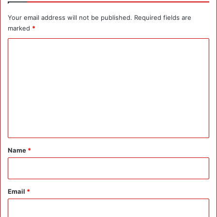
ग
Your email address will not be published.
Required fields are
व
त
marked
*
के
C
हा
थों
o
स
m
म्मा
नि
m
त
e
:
n
ता
री
t
फ
*
मि
Name
*
ली
Email
*