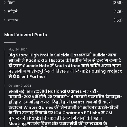
शिक्षा
(356)
स्पोर्ट्स
(129)
स्वास्थ्य
(153)
Most Viewed Posts
May 24, 2024
Big Story::High Profile Suicide Case!नामी Builder बाबा
साहनी ने Pacific Golf Estate की 8वीं मंजिल से छलांग लगा दे
दी जान:Suicide Note में South Africa वाले चर्चित अजय गुप्ता
पर संगीन आरोप:पुलिस ने हिरासत में लिया:2 Housing Project
में थे Silent Partner!
October 9, 2024
सबसे बड़ी खबर:::38वें National Games जनवरी-
फरवरी-2025 में होंगे:28 जनवरी-14 फरवरी प्रस्तावित:देहरादून-
हरिद्वार-उधमसिंह नगर-टिहरी होंगे Events:PM मोदी करेंगे
उद्घाटन:Winter Games की मेजबानी भी स्वीकार करने-खेलों
के लिए उत्साह दिखाने पर IOA Chairman PT Usha ने CM
पुष्कर को Thanks किया:नई दिल्ली में दोनों की अहम
Meeting:गणतंत्र दिवस और प्रधानमंत्री की उपलब्धता के