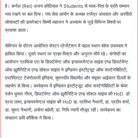
है। कर्नल (Ret) अजय कोठियाल ने Students से माता-पिता के प्रति सम्मान
भाव रखने पर बल दिया। गांव सेवा आयोग के अध्यक्ष राजेंद्र अंथवाल और अरविंदो
सोसायटी की डायरेक्टर सिम्मी महाजन ने अध्यात्म से जुड़े विभिन्न विषयों पर
प्रकाश डाला।
सेमिनार के दौरान आयोजित पोस्टर प्रेजेंटेशन में पहला स्थान श्वेता उपाध्याय ने
हासिल किया। दूसरे स्थान पर प्रज्ञा मिश्रा और अनुराग मौर्य रहे। संगोष्ठी का
आयोजन ग्राफिक एरा के डिपार्टमेण्ट ऑफ इन्वायरमेन्टल साइंस एण्ड डिपार्टमेण्ट
ऑफ ह्यूमैनिटिज एण्ड सोशल साइंस ने इण्डियन इंस्टीट्यूट ऑफ सस्टेनेबिलिटी,
एप्रोप्रिएट टेक्नोलाजी इण्डिया, सुमनदीप विद्यापीठ और फ्यूचर आईकान दिल्ली के
सहयोग से किया। कार्यक्रम में इण्डियन इंस्टीट्यूट ऑफ सस्टेनेबिलिटी के चेयर
पर्सन कुमार गौरव, डिपार्टमेण्ट ऑफ ह्यूमैनिटिज एण्ड सोशल साइंस की HoD डॉ
प्रभा लामा, इन्वायरमेण्टल साइंस की HoD डा. प्रतिभा नैथानी, डा. प्रदीप शर्मा,
डा. सुमन नैथानी, अर्चना बछेती, डा. निधि त्यागी मौजूद रहीं। कार्यक्रम का
संचालन छवि कौशिक ने किया।