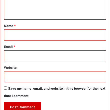
श
e
प
हो
हुं
n
के
ची
t
स
बे
द
ह
*
Name
*
न
त
में
र
ब
स्वा
र्ता
स्थ्य
Email
*
व
से
प
वा
र
एँ
मां
’
Website
गी
मा
फी
:
Save my name, email, and website in this browser for the next
झा
ड़
time I comment.
खा
ई