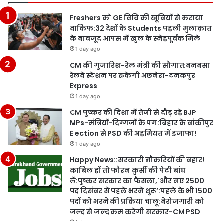
Freshers को GE विवि की खूबियों से कराया
वाकिफ:32 देशों के Students पहली मुलाक़ात
के बावजूद आपस में खुल के स्नेहपूर्वक मिले
1 day ago
CM की गुजारिश-रेल मंत्री की सौगात:बनबसा
रेलवे स्टेशन पर रुकेगी अछनेरा-टनकपुर
Express
1 day ago
CM पुष्कर की दिशा में तेजी से दौड़ रहे BJP
MPs-मंत्रियों-दिग्गजों के पग:बिहार के बांकीपुर
Election से PSD की अहमियत में इजाफा!
1 day ago
Happy News::सरकारी नौकरियों की बहार!
काबिल हों तो फौरन कुर्सी की पेटी बांध
लें:पुष्कर सरकार का फैसला,`और नए 2500
पद दिसंबर से पहले भरने शुरू’:पहले के भी 1500
पदों को भरने की प्रक्रिया चालू:बेरोजगारी को
जल्द से जल्द कम करेगी सरकार-CM PSD