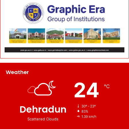
Weather
24
℃
Dehradun
30º - 23º
83%
1.39 km/h
Scattered Clouds