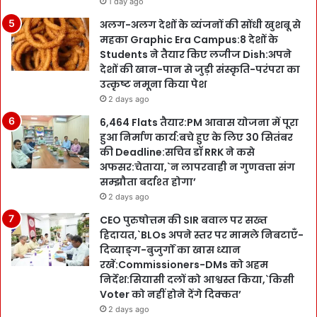
1 day ago
अलग-अलग देशों के व्यंजनों की सोंधी खुशबू से
महका Graphic Era Campus:8 देशों के
Students ने तैयार किए लजीज Dish:अपने
देशों की खान-पान से जुड़ी संस्कृति-परंपरा का
उत्कृष्ट नमूना किया पेश
2 days ago
6,464 Flats तैयार:PM आवास योजना में पूरा
हुआ निर्माण कार्य:बचे हुए के लिए 30 सितंबर
की Deadline:सचिव डॉ RRK ने कसे
अफसर:चेताया,`न लापरवाही न गुणवत्ता संग
सम्झौता बर्दाश्त होगा’
2 days ago
CEO पुरुषोत्तम की SIR बवाल पर सख्त
हिदायत,`BLOs अपने स्तर पर मामले निबटाएँ-
दिव्याङ्ग-बुजुर्गों का खास ध्यान
रखें:Commissioners-DMs को अहम
निर्देश:सियासी दलों को आश्वस्त किया,`किसी
Voter को नहीं होने देंगे दिक्कत’
2 days ago