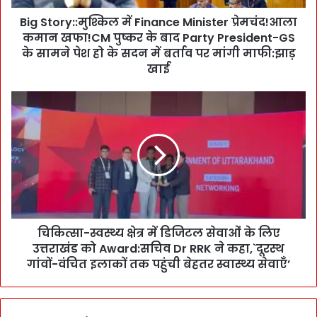
:
Big Story::मुश्किल में Finance Minister प्रेमचंद!आला
:
कमान खफा!CM पुष्कर के बाद Party President-GS
मु
श्कि
के सामने पेश हो के सदन में बर्ताव पर मांगी माफी:झाड़
ल
खाई
में
F
चि
i
कि
n
त्सा
a
-
n
स्व
c
स्थ्य
e
क्षे
M
त्र
i
में
n
चिकित्सा-स्वस्थ्य क्षेत्र में डिजिटल सेवाओं के लिए
डि
i
उत्तराखंड को Award:सचिव Dr RRK ने कहा,`दूरस्थ
जि
s
ट
गांवों-वंचित इलाकों तक पहुंची बेहतर स्वास्थ्य सेवाएँ’
t
ल
e
से
r
वा