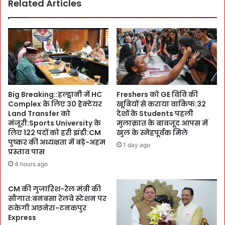
प्रे
Related Articles
ओं
म
के
चं
लि
द
ए
!
उ
आ
त्त
ला
रा
क
खं
मा
ड
Big Breaking::हल्द्वानी में HC
Freshers को GE विवि की
न
को
Complex के लिए 30 हेक्टेयर
खूबियों से कराया वाकिफ:32
ख
A
Land Transfer को
देशों के Students पहली
फा
w
मंजूरी:Sports University के
मुलाक़ात के बावजूद आपस में
!
a
लिए 122 पदों को हरी झंडी:CM
खुल के स्नेहपूर्वक मिले
C
r
पुष्कर की अध्यक्षता में बड़े-अहम
1 day ago
M
प्रस्ताव पास
d
पु
:
4 hours ago
ष्क
स
र
चि
CM की गुजारिश-रेल मंत्री की
के
व
सौगात:बनबसा रेलवे स्टेशन पर
बा
D
रुकेगी अछनेरा-टनकपुर
द
r
Express
P
R