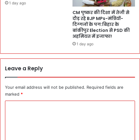
1 day ago
a
R
r
CM पुष्कर की दिशा में तेजी से
K
दौड़ रहे BJP MPs-मंत्रियों-
t
ने
दिग्गजों के पग:बिहार के
y
क
बांकीपुर Election से PSD की
P
हा
अहमियत में इजाफा!
r
,
1 day ago
e
`
s
दू
i
र
d
स्थ
Leave a Reply
e
गां
n
वों
t
-
Your email address will not be published.
Required fields are
-
वं
marked
*
G
चि
S
त
C
के
इ
o
सा
ला
म
m
कों
ने
त
m
पे
क