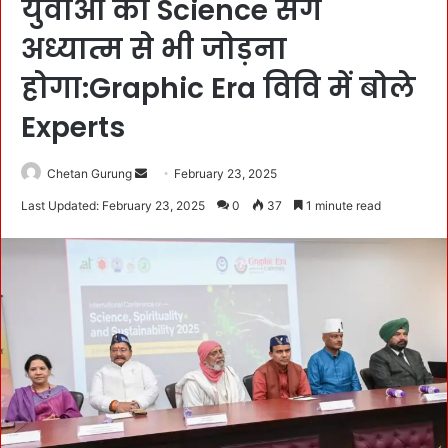
युवाओं को Science संग
अध्यात्म से भी जोड़ना
होगा:Graphic Era विवि में बोले
Experts
Chetan Gurung
S
February 23, 2025
e
Last Updated: February 23, 2025
0
37
1 minute read
n
d
a
n
e
m
a
i
l