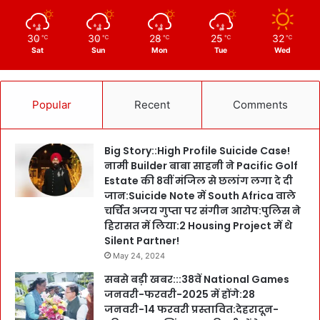
30
30
28
25
32
℃
℃
℃
℃
℃
Sat
Sun
Mon
Tue
Wed
Popular
Recent
Comments
Big Story::High Profile Suicide Case!
नामी Builder बाबा साहनी ने Pacific Golf
Estate की 8वीं मंजिल से छलांग लगा दे दी
जान:Suicide Note में South Africa वाले
चर्चित अजय गुप्ता पर संगीन आरोप:पुलिस ने
हिरासत में लिया:2 Housing Project में थे
Silent Partner!
May 24, 2024
सबसे बड़ी खबर:::38वें National Games
जनवरी-फरवरी-2025 में होंगे:28
जनवरी-14 फरवरी प्रस्तावित:देहरादून-