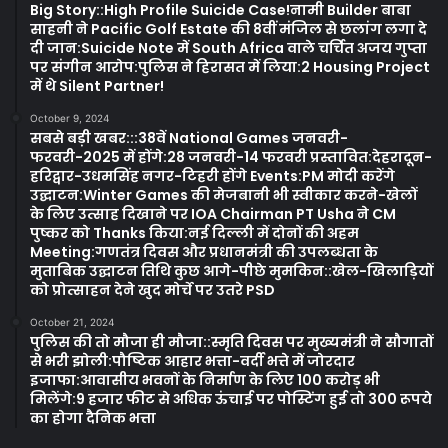
Big Story::High Profile Suicide Case!नामी Builder बाबा
साहनी ने Pacific Golf Estate की 8वीं मंजिल से छलांग लगा दे
दी जान:Suicide Note में South Africa वाले चर्चित अजय गुप्ता
पर संगीन आरोप:पुलिस ने हिरासत में लिया:2 Housing Project
में थे Silent Partner!
October 9, 2024
सबसे बड़ी खबर:::38वें National Games जनवरी-
फरवरी-2025 में होंगे:28 जनवरी-14 फरवरी प्रस्तावित:देहरादून-
हरिद्वार-उधमसिंह नगर-टिहरी होंगे Events:PM मोदी करेंगे
उद्घाटन:Winter Games की मेजबानी भी स्वीकार करने-खेलों
के लिए उत्साह दिखाने पर IOA Chairman PT Usha ने CM
पुष्कर को Thanks किया:नई दिल्ली में दोनों की अहम
Meeting:गणतंत्र दिवस और प्रधानमंत्री की उपलब्धता के
मुताबिक उद्घाटन तिथि कुछ आगे-पीछे मुमकिन::खेल-खिलाड़ियों
को प्रोत्साहन देने खुद मोर्चे पर उतरे PSD
October 21, 2024
पुलिस की तो मौजा ही मौजा::स्मृति दिवस पर मुख्यमंत्री ने सौगातों
से भरी झोली:पौष्टिक आहार भत्ता-वर्दी भत्ते में जोरदार
इजाफा:आवासीय भवनों के निर्माण के लिए 100 करोड़ भी
मिलेंगे:9 हजार फीट से अधिक ऊंचाई पर पोस्टिंग हुई तो 300 रूपये
का होगा दैनिक भत्ता