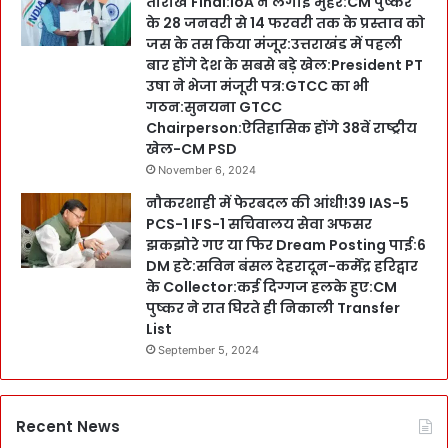
तारीखें Final:IoA ने लगाईं मुहर:CM पुष्कर
के 28 जनवरी से 14 फरवरी तक के प्रस्ताव को
जस के तस किया मंजूर:उत्तराखंड में पहली
बार होंगे देश के सबसे बड़े खेल:President PT
उषा ने भेजा मंजूरी पत्र:GTCC का भी
गठन:सुनयना GTCC
Chairperson:ऐतिहासिक होंगे 38वें राष्ट्रीय
खेल-CM PSD
November 6, 2024
नौकरशाही में फेरबदल की आंधी!39 IAS-5
PCS-1 IFS-1 सचिवालय सेवा अफसर
झकझोरे गए या फिर Dream Posting पाई:6
DM हटे:सविन बंसल देहरादून-कर्मेंद्र हरिद्वार
के Collector:कई दिग्गज हलके हुए:CM
पुष्कर ने रात घिरते ही निकाली Transfer
List
September 5, 2024
Recent News