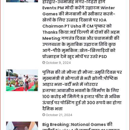
हरिद्वार-उधमसिंह नगर-टिहरी होंगे
Events:PM मोदी करेंगे उद्घाटन:Winter
Games की मेजबानी भी स्वीकार करने-
खेलों के लिए उत्साह दिखाने पर IOA
Chairman PT Usha ने CM पुष्कर को
Thanks किया:नई दिल्ली में दोनों की अहम
Meeting:गणतंत्र दिवस और प्रधानमंत्री की
उपलब्धता के मुताबिक उद्घाटन तिथि कुछ
आगे-पीछे मुमकिन::खेल-खिलाड़ियों को
प्रोत्साहन देने खुद मोर्चे पर उतरे PSD
October 9, 2024
पुलिस की तो मौजा ही मौजा::स्मृति दिवस पर
मुख्यमंत्री ने सौगातों से भरी झोली:पौष्टिक
आहार भत्ता-वर्दी भत्ते में जोरदार
इजाफा:आवासीय भवनों के निर्माण के लिए
100 करोड़ भी मिलेंगे:9 हजार फीट से अधिक
ऊंचाई पर पोस्टिंग हुई तो 300 रूपये का होगा
दैनिक भत्ता
October 21, 2024
Big Breaking::National Games की