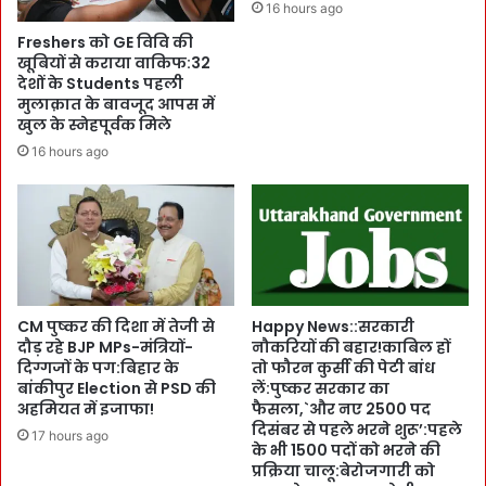
जि
सा
16 hours ago
या
फ
Freshers को GE विवि की
ब
:
खूबियों से कराया वाकिफ:32
च
H
देशों के Students पहली
प
M
मुलाक़ात के बावजूद आपस में
न
अ
खुल के स्नेहपूर्वक मिले
की
मि
16 hours ago
या
त
दों
शा
को
ह
:
की
मो
बै
ह
ठ
न
क
स
के
CM पुष्कर की दिशा में तेजी से
Happy News::सरकारी
र
दौड़ रहे BJP MPs-मंत्रियों-
नौकरियों की बहार!काबिल हों
बा
का
दिग्गजों के पग:बिहार के
तो फौरन कुर्सी की पेटी बांध
द
बांकीपुर Election से PSD की
लें:पुष्कर सरकार का
र
बो
अहमियत में इजाफा!
फैसला,`और नए 2500 पद
की
ले
दिसंबर से पहले भरने शुरू’:पहले
प
17 hours ago
C
के भी 1500 पदों को भरने की
ह
M
प्रक्रिया चालू:बेरोजगारी को
ली
पु