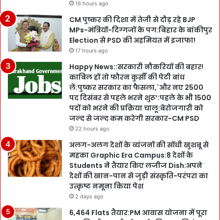
16 hours ago
CM पुष्कर की दिशा में तेजी से दौड़ रहे BJP
MPs-मंत्रियों-दिग्गजों के पग:बिहार के बांकीपुर
Election से PSD की अहमियत में इजाफा!
17 hours ago
Happy News::सरकारी नौकरियों की बहार!
काबिल हों तो फौरन कुर्सी की पेटी बांध
लें:पुष्कर सरकार का फैसला,`और नए 2500
पद दिसंबर से पहले भरने शुरू’:पहले के भी 1500
पदों को भरने की प्रक्रिया चालू:बेरोजगारी को
जल्द से जल्द कम करेगी सरकार-CM PSD
22 hours ago
अलग-अलग देशों के व्यंजनों की सोंधी खुशबू से
महका Graphic Era Campus:8 देशों के
Students ने तैयार किए लजीज Dish:अपने
देशों की खान-पान से जुड़ी संस्कृति-परंपरा का
उत्कृष्ट नमूना किया पेश
2 days ago
6,464 Flats तैयार:PM आवास योजना में पूरा