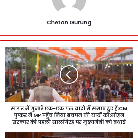
Chetan Gurung
सा
ग
र
में
गु
जा
रे
ए
क
सागर में गुजारे एक-एक पल यादों में समाए हुए हैं:CM
-
पुष्कर ने MP पहुँच जिया बचपन की यादों को:मोहन
ए
क
सरकार की पहली सालगिरह पर मुख्यमंत्री को बधाई
प
ल
न