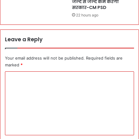
जल्द से जल्द कम करेगी
सा
ष्क
सरकार-CM PSD
ल
र
22 hours ago
गि
:
र
भें
ह
ट
प
की
Leave a Reply
र
मु
मु
न्श्या
ख्य
री
Your email address will not be published.
Required fields are
मं
शॉ
marked
*
त्री
ल
C
को
ब
o
धा
m
ई
m
e
n
t