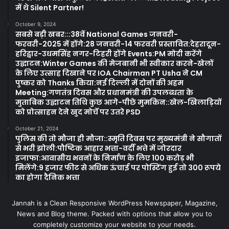
में थे Silent Partner!
October 9, 2024
सबसे बड़ी खबर:::38वें National Games जनवरी-
फरवरी-2025 में होंगे:28 जनवरी-14 फरवरी प्रस्तावित:देहरादून-
हरिद्वार-उधमसिंह नगर-टिहरी होंगे Events:PM मोदी करेंगे
उद्घाटन:Winter Games की मेजबानी भी स्वीकार करने-खेलों
के लिए उत्साह दिखाने पर IOA Chairman PT Usha ने CM
पुष्कर को Thanks किया:नई दिल्ली में दोनों की अहम
Meeting:गणतंत्र दिवस और प्रधानमंत्री की उपलब्धता के
मुताबिक उद्घाटन तिथि कुछ आगे-पीछे मुमकिन::खेल-खिलाड़ियों
को प्रोत्साहन देने खुद मोर्चे पर उतरे PSD
October 21, 2024
पुलिस की तो मौजा ही मौजा::स्मृति दिवस पर मुख्यमंत्री ने सौगातों
से भरी झोली:पौष्टिक आहार भत्ता-वर्दी भत्ते में जोरदार
इजाफा:आवासीय भवनों के निर्माण के लिए 100 करोड़ भी
मिलेंगे:9 हजार फीट से अधिक ऊंचाई पर पोस्टिंग हुई तो 300 रूपये
का होगा दैनिक भत्ता
Jannah is a Clean Responsive WordPress Newspaper, Magazine,
News and Blog theme. Packed with options that allow you to
completely customize your website to your needs.