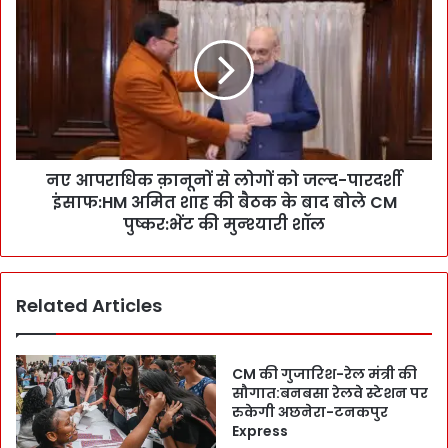
या
ए
दों
आ
में
प
स
रा
मा
धि
ए
क
हु
क़ा
ए
नू
हैं
नए आपराधिक क़ानूनों से लोगों को जल्द-पारदर्शी
नों
:
इंसाफ:HM अमित शाह की बैठक के बाद बोले CM
से
C
लो
पुष्कर:भेंट की मुन्श्यारी शॉल
M
गों
पु
को
ष्क
ज
Related Articles
र
ल्द
ने
-
M
पा
P
र
CM की गुजारिश-रेल मंत्री की
प
द
सौगात:बनबसा रेलवे स्टेशन पर
हुँ
र्शी
रुकेगी अछनेरा-टनकपुर
च
Express
इं