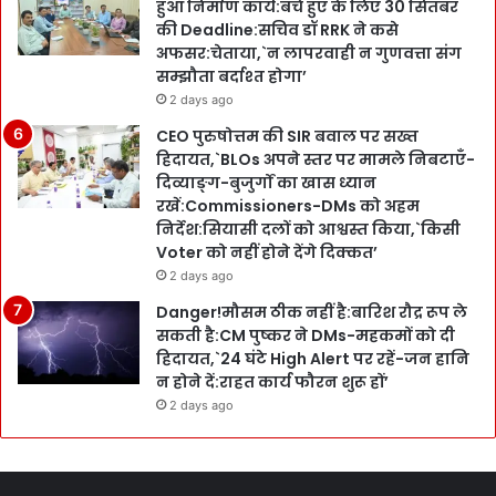
हुआ निर्माण कार्य:बचे हुए के लिए 30 सितंबर
की Deadline:सचिव डॉ RRK ने कसे
अफसर:चेताया,`न लापरवाही न गुणवत्ता संग
सम्झौता बर्दाश्त होगा’
2 days ago
CEO पुरुषोत्तम की SIR बवाल पर सख्त
हिदायत,`BLOs अपने स्तर पर मामले निबटाएँ-
दिव्याङ्ग-बुजुर्गों का खास ध्यान
रखें:Commissioners-DMs को अहम
निर्देश:सियासी दलों को आश्वस्त किया,`किसी
Voter को नहीं होने देंगे दिक्कत’
2 days ago
Danger!मौसम ठीक नहीं है:बारिश रौद्र रूप ले
सकती है:CM पुष्कर ने DMs-महकमों को दी
हिदायत,`24 घंटे High Alert पर रहें-जन हानि
न होने दें:राहत कार्य फौरन शुरू हों’
2 days ago