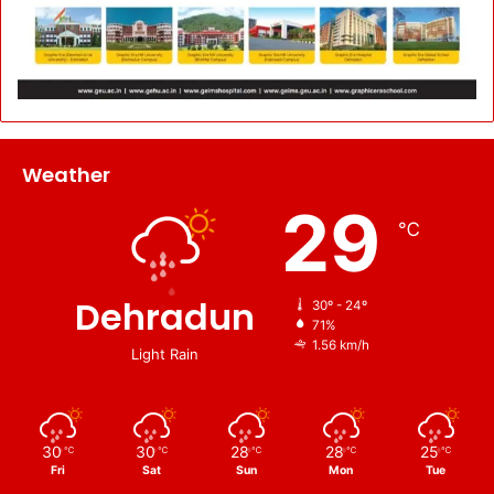
Weather
29
℃
Dehradun
30º - 24º
71%
1.56 km/h
Light Rain
30
30
28
28
25
℃
℃
℃
℃
℃
Fri
Sat
Sun
Mon
Tue