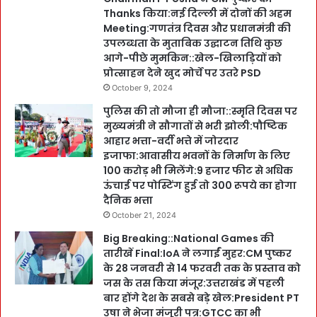
Thanks किया:नई दिल्ली में दोनों की अहम
Meeting:गणतंत्र दिवस और प्रधानमंत्री की
उपलब्धता के मुताबिक उद्घाटन तिथि कुछ
आगे-पीछे मुमकिन::खेल-खिलाड़ियों को
प्रोत्साहन देने खुद मोर्चे पर उतरे PSD
October 9, 2024
पुलिस की तो मौजा ही मौजा::स्मृति दिवस पर
मुख्यमंत्री ने सौगातों से भरी झोली:पौष्टिक
आहार भत्ता-वर्दी भत्ते में जोरदार
इजाफा:आवासीय भवनों के निर्माण के लिए
100 करोड़ भी मिलेंगे:9 हजार फीट से अधिक
ऊंचाई पर पोस्टिंग हुई तो 300 रूपये का होगा
दैनिक भत्ता
October 21, 2024
Big Breaking::National Games की
तारीखें Final:IoA ने लगाईं मुहर:CM पुष्कर
के 28 जनवरी से 14 फरवरी तक के प्रस्ताव को
जस के तस किया मंजूर:उत्तराखंड में पहली
बार होंगे देश के सबसे बड़े खेल:President PT
उषा ने भेजा मंजूरी पत्र:GTCC का भी