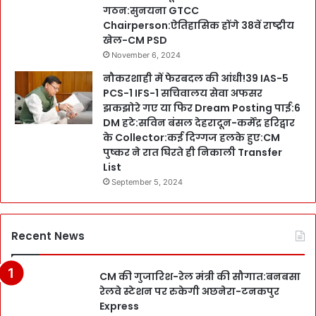
गठन:सुनयना GTCC
Chairperson:ऐतिहासिक होंगे 38वें राष्ट्रीय
खेल-CM PSD
November 6, 2024
नौकरशाही में फेरबदल की आंधी!39 IAS-5
PCS-1 IFS-1 सचिवालय सेवा अफसर
झकझोरे गए या फिर Dream Posting पाई:6
DM हटे:सविन बंसल देहरादून-कर्मेंद्र हरिद्वार
के Collector:कई दिग्गज हलके हुए:CM
पुष्कर ने रात घिरते ही निकाली Transfer
List
September 5, 2024
Recent News
CM की गुजारिश-रेल मंत्री की सौगात:बनबसा
रेलवे स्टेशन पर रुकेगी अछनेरा-टनकपुर
Express