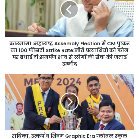
मा
:
:
म
हा
रा
कारनामा::महाराष्ट्र Assembly Election में CM पुष्कर
ष्ट्र
का 100 फीसदी Strike Rate:जीते प्रत्याशियों को फोन
A
s
पर बधाई दी:समर्पण भाव से लोगों की सेवा की जताई
s
उम्मीद
e
m
रा
b
धि
l
का
y
,
E
उ
l
त्क
e
र्ष
c
व
t
शि
i
राधिका, उत्कर्ष व शिवम Graphic Era ग्लोबल स्कूल
व