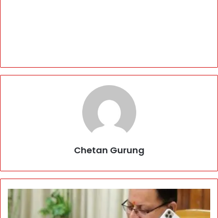
Chetan Gurung
का
र
ना