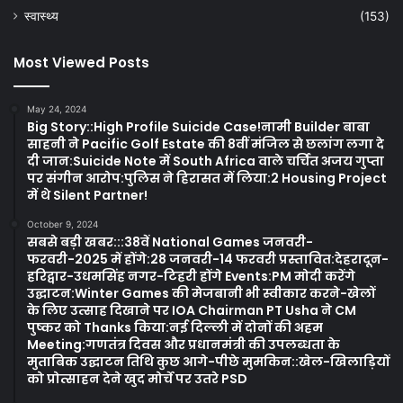
स्वास्थ्य
(153)
Most Viewed Posts
May 24, 2024
Big Story::High Profile Suicide Case!नामी Builder बाबा
साहनी ने Pacific Golf Estate की 8वीं मंजिल से छलांग लगा दे
दी जान:Suicide Note में South Africa वाले चर्चित अजय गुप्ता
पर संगीन आरोप:पुलिस ने हिरासत में लिया:2 Housing Project
में थे Silent Partner!
October 9, 2024
सबसे बड़ी खबर:::38वें National Games जनवरी-
फरवरी-2025 में होंगे:28 जनवरी-14 फरवरी प्रस्तावित:देहरादून-
हरिद्वार-उधमसिंह नगर-टिहरी होंगे Events:PM मोदी करेंगे
उद्घाटन:Winter Games की मेजबानी भी स्वीकार करने-खेलों
के लिए उत्साह दिखाने पर IOA Chairman PT Usha ने CM
पुष्कर को Thanks किया:नई दिल्ली में दोनों की अहम
Meeting:गणतंत्र दिवस और प्रधानमंत्री की उपलब्धता के
मुताबिक उद्घाटन तिथि कुछ आगे-पीछे मुमकिन::खेल-खिलाड़ियों
को प्रोत्साहन देने खुद मोर्चे पर उतरे PSD