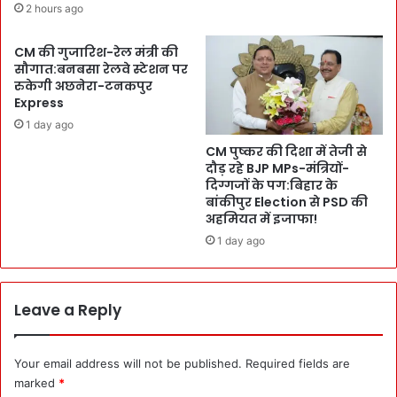
B
2 hours ago
a
e
t
s
CM की गुजारिश-रेल मंत्री की
e
t
सौगात:बनबसा रेलवे स्टेशन पर
:
A
रुकेगी अछनेरा-टनकपुर
जी
t
Express
ते
h
1 day ago
प्र
l
त्या
CM पुष्कर की दिशा में तेजी से
e
शि
दौड़ रहे BJP MPs-मंत्रियों-
t
दिग्गजों के पग:बिहार के
यों
e
बांकीपुर Election से PSD की
को
:
अहमियत में इजाफा!
फो
C
न
1 day ago
h
प
a
र
i
ब
r
Leave a Reply
धा
m
ई
a
दी
n
Your email address will not be published.
Required fields are
:
क
marked
*
स
म