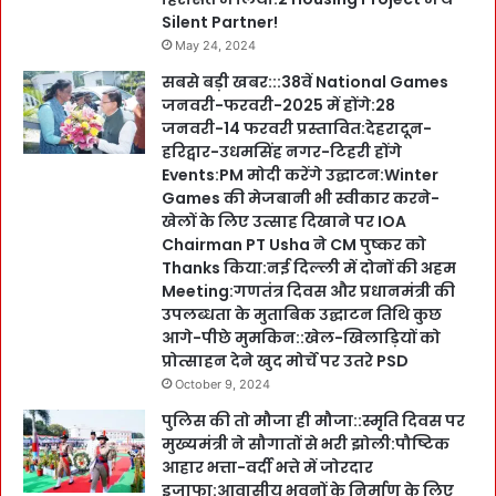
Silent Partner!
May 24, 2024
सबसे बड़ी खबर:::38वें National Games
जनवरी-फरवरी-2025 में होंगे:28
जनवरी-14 फरवरी प्रस्तावित:देहरादून-
हरिद्वार-उधमसिंह नगर-टिहरी होंगे
Events:PM मोदी करेंगे उद्घाटन:Winter
Games की मेजबानी भी स्वीकार करने-
खेलों के लिए उत्साह दिखाने पर IOA
Chairman PT Usha ने CM पुष्कर को
Thanks किया:नई दिल्ली में दोनों की अहम
Meeting:गणतंत्र दिवस और प्रधानमंत्री की
उपलब्धता के मुताबिक उद्घाटन तिथि कुछ
आगे-पीछे मुमकिन::खेल-खिलाड़ियों को
प्रोत्साहन देने खुद मोर्चे पर उतरे PSD
October 9, 2024
पुलिस की तो मौजा ही मौजा::स्मृति दिवस पर
मुख्यमंत्री ने सौगातों से भरी झोली:पौष्टिक
आहार भत्ता-वर्दी भत्ते में जोरदार
इजाफा:आवासीय भवनों के निर्माण के लिए