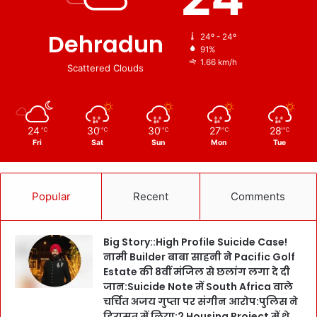
Dehradun
24º - 24º
91%
1.66 km/h
Scattered Clouds
24
30
30
27
28
℃
℃
℃
℃
℃
Fri
Sat
Sun
Mon
Tue
Popular
Recent
Comments
Big Story::High Profile Suicide Case!
नामी Builder बाबा साहनी ने Pacific Golf
Estate की 8वीं मंजिल से छलांग लगा दे दी
जान:Suicide Note में South Africa वाले
चर्चित अजय गुप्ता पर संगीन आरोप:पुलिस ने
हिरासत में लिया:2 Housing Project में थे