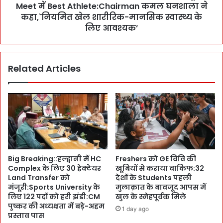
o
Meet में Best Athlete:Chairman कमल घनशाला ने
म
n
G
कहा,`नियमित खेल शारीरिक-मानसिक स्वास्थ्य के
में
r
लिए आवश्यक’
C
a
M
p
पु
h
ष्क
Related Articles
i
र
c
का
E
1
r
0
a
0
ग्लो
फी
ब
स
ल
दी
स्कू
Big Breaking::हल्द्वानी में HC
Freshers को GE विवि की
S
ल
Complex के लिए 30 हेक्टेयर
खूबियों से कराया वाकिफ:32
t
M
Land Transfer को
देशों के Students पहली
r
e
मंजूरी:Sports University के
मुलाक़ात के बावजूद आपस में
i
e
लिए 122 पदों को हरी झंडी:CM
खुल के स्नेहपूर्वक मिले
k
t
पुष्कर की अध्यक्षता में बड़े-अहम
1 day ago
e
में
प्रस्ताव पास
R