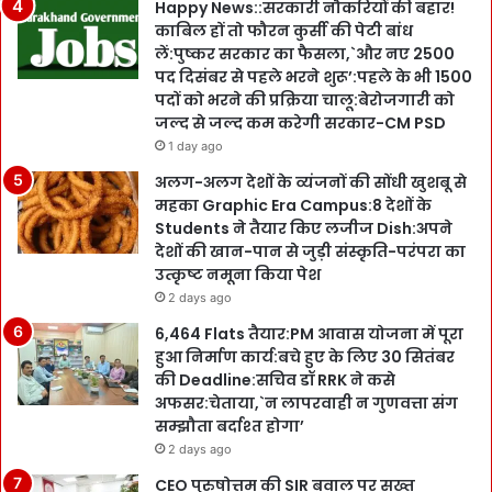
Happy News::सरकारी नौकरियों की बहार!
काबिल हों तो फौरन कुर्सी की पेटी बांध
लें:पुष्कर सरकार का फैसला,`और नए 2500
पद दिसंबर से पहले भरने शुरू’:पहले के भी 1500
पदों को भरने की प्रक्रिया चालू:बेरोजगारी को
जल्द से जल्द कम करेगी सरकार-CM PSD
1 day ago
अलग-अलग देशों के व्यंजनों की सोंधी खुशबू से
महका Graphic Era Campus:8 देशों के
Students ने तैयार किए लजीज Dish:अपने
देशों की खान-पान से जुड़ी संस्कृति-परंपरा का
उत्कृष्ट नमूना किया पेश
2 days ago
6,464 Flats तैयार:PM आवास योजना में पूरा
हुआ निर्माण कार्य:बचे हुए के लिए 30 सितंबर
की Deadline:सचिव डॉ RRK ने कसे
अफसर:चेताया,`न लापरवाही न गुणवत्ता संग
सम्झौता बर्दाश्त होगा’
2 days ago
CEO पुरुषोत्तम की SIR बवाल पर सख्त