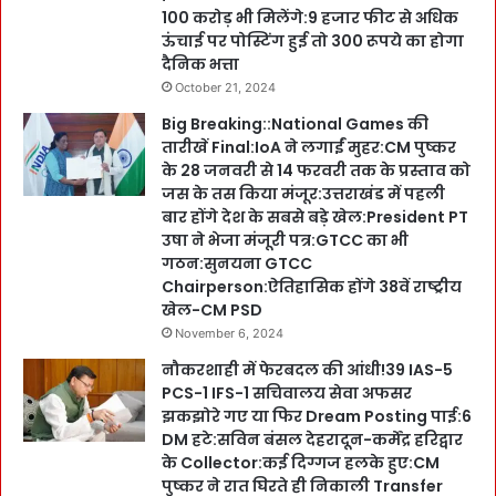
100 करोड़ भी मिलेंगे:9 हजार फीट से अधिक
ऊंचाई पर पोस्टिंग हुई तो 300 रूपये का होगा
दैनिक भत्ता
October 21, 2024
Big Breaking::National Games की
तारीखें Final:IoA ने लगाईं मुहर:CM पुष्कर
के 28 जनवरी से 14 फरवरी तक के प्रस्ताव को
जस के तस किया मंजूर:उत्तराखंड में पहली
बार होंगे देश के सबसे बड़े खेल:President PT
उषा ने भेजा मंजूरी पत्र:GTCC का भी
गठन:सुनयना GTCC
Chairperson:ऐतिहासिक होंगे 38वें राष्ट्रीय
खेल-CM PSD
November 6, 2024
नौकरशाही में फेरबदल की आंधी!39 IAS-5
PCS-1 IFS-1 सचिवालय सेवा अफसर
झकझोरे गए या फिर Dream Posting पाई:6
DM हटे:सविन बंसल देहरादून-कर्मेंद्र हरिद्वार
के Collector:कई दिग्गज हलके हुए:CM
पुष्कर ने रात घिरते ही निकाली Transfer