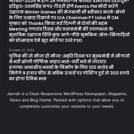
फरवरी-2025 में होंगे:28 जनवरी-14 फरवरी प्रस्तावित:देहरादून-
हरिद्वार-उधमसिंह नगर-टिहरी होंगे Events:PM मोदी करेंगे
उद्घाटन:Winter Games की मेजबानी भी स्वीकार करने-खेलों
के लिए उत्साह दिखाने पर IOA Chairman PT Usha ने CM
पुष्कर को Thanks किया:नई दिल्ली में दोनों की अहम
Meeting:गणतंत्र दिवस और प्रधानमंत्री की उपलब्धता के
मुताबिक उद्घाटन तिथि कुछ आगे-पीछे मुमकिन::खेल-खिलाड़ियों
को प्रोत्साहन देने खुद मोर्चे पर उतरे PSD
October 21, 2024
पुलिस की तो मौजा ही मौजा::स्मृति दिवस पर मुख्यमंत्री ने सौगातों
से भरी झोली:पौष्टिक आहार भत्ता-वर्दी भत्ते में जोरदार
इजाफा:आवासीय भवनों के निर्माण के लिए 100 करोड़ भी
मिलेंगे:9 हजार फीट से अधिक ऊंचाई पर पोस्टिंग हुई तो 300 रूपये
का होगा दैनिक भत्ता
Jannah is a Clean Responsive WordPress Newspaper, Magazine,
News and Blog theme. Packed with options that allow you to
completely customize your website to your needs.