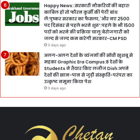
Happy News::सरकारी नौकरियों की बहार!
काबिल हों तो फौरन कुर्सी की पेटी बांध
लें:पुष्कर सरकार का फैसला,`और नए 2500
पद दिसंबर से पहले भरने शुरू’:पहले के भी 1500
पदों को भरने की प्रक्रिया चालू:बेरोजगारी को
जल्द से जल्द कम करेगी सरकार-CM PSD
3 days ago
अलग-अलग देशों के व्यंजनों की सोंधी खुशबू से
महका Graphic Era Campus:8 देशों के
Students ने तैयार किए लजीज Dish:अपने
देशों की खान-पान से जुड़ी संस्कृति-परंपरा का
उत्कृष्ट नमूना किया पेश
3 days ago