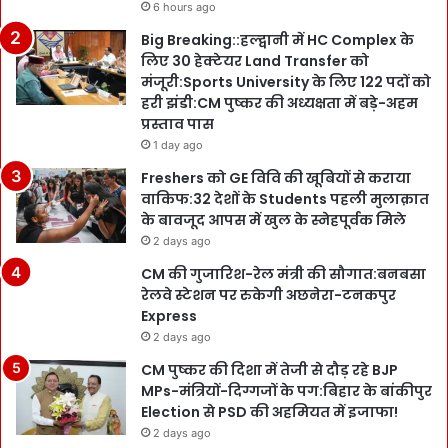
6 hours ago
Big Breaking::हल्द्वानी में HC Complex के
लिए 30 हेक्टेयर Land Transfer को
मंजूरी:Sports University के लिए 122 पदों को
हरी झंडी:CM पुष्कर की अध्यक्षता में बड़े-अहम
प्रस्ताव पास
1 day ago
Freshers को GE विवि की खूबियों से कराया
वाकिफ:32 देशों के Students पहली मुलाक़ात
के बावजूद आपस में खुल के स्नेहपूर्वक मिले
2 days ago
CM की गुजारिश-रेल मंत्री की सौगात:बनबसा
रेलवे स्टेशन पर रुकेगी अछनेरा-टनकपुर
Express
2 days ago
CM पुष्कर की दिशा में तेजी से दौड़ रहे BJP
MPs-मंत्रियों-दिग्गजों के पग:बिहार के बांकीपुर
Election से PSD की अहमियत में इजाफा!
2 days ago