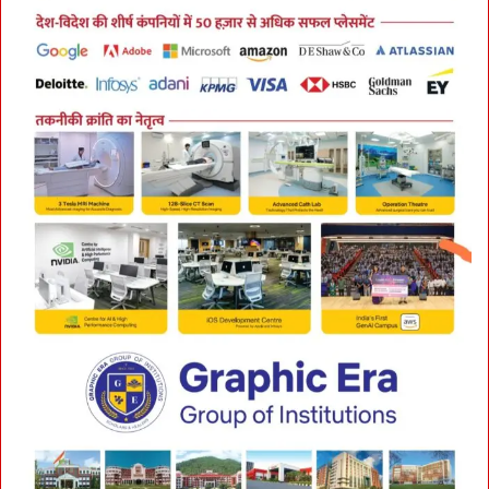
E
s
t
i
m
a
t
e
ब
ना
ए
:
स
ब
से
ब
ड़ा
वा
ला
शा
स