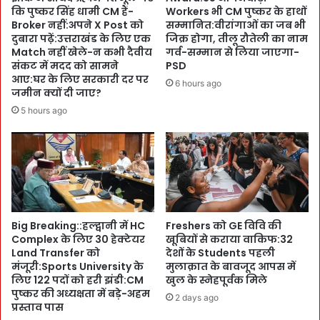
ति
कि पुष्कर सिंह धामी CM हैं-
Workers भी CM पुष्कर के हाथों
वै
क्र
Broker नहीं:अपने X Post को
सम्मानित:वीरांगाओं का जब भी
सा
म
दुबारा पढ़ें:उत्तराखंड के लिए एक
जिक्र होगा, तीलू रौतेली का नाम
क
ण
Match नहीं खेले-न कभी दैवीय
गर्व-सम्मान से लिया जाएगा-
रि
प
संकट में मदद को सामने
PSD
श्मा
र
आए:घर के लिए सरकारी दर पर
6 hours ago
क
जमीन क्यों दी जाए?
ब
र
र
5 hours ago
दि
से
खा
गा
ने
D
के
M
लि
स
ए
वि
भ
न
रा
Big Breaking::हल्द्वानी में HC
Freshers को GE विवि की
बं
Complex के लिए 30 हेक्टेयर
खूबियों से कराया वाकिफ:32
जो
स
Land Transfer को
देशों के Students पहली
श
ल
मंजूरी:Sports University के
मुलाक़ात के बावजूद आपस में
:
का
लिए 122 पदों को हरी झंडी:CM
खुल के स्नेहपूर्वक मिले
व
चा
पुष्कर की अध्यक्षता में बड़े-अहम
2 days ago
ल्ल
बु
प्रस्ताव पास
भ
क