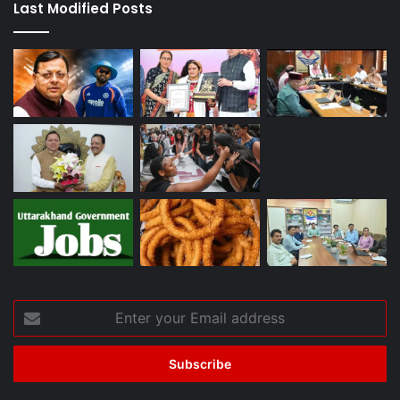
Last Modified Posts
Enter
your
Email
address