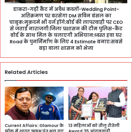
M
में
ना
डाकरा-गढ़ी कैंट में अवैध कब्जों-Wedding Point-
अ
य
अतिक्रमण पर बरसेगा DM सविन बंसल का
वै
ब
ध
चाबुक:मुक़दमे भी दर्ज होंगे:बोर्ड की लापरवाही पर CEO
सै
क
से जताई नाराजगी:जिला प्रशासन की टीम पुलिस-कैंट
नी
ब्जों
बोर्ड के साथ मिल के चलाएगी अभियान:ध्वस्त हवा घर
के
-
Road के पुनर्निर्माण के लिए 4 Estimate बनाए:सबसे
सा
W
बड़ा वाला शासन को भेजा
म
e
ने
d
उ
d
त्त
i
Related Articles
रा
n
खं
g
ड
P
में
o
जो
i
खु
n
द
t
कि
-
Current Affairs::Glamour के
13 महिलाओं को तीलू रौतेली
या
अ
झोंक में शायद ऋषभ पंत भूल गए
Award:35 आंगनवाड़ी
,