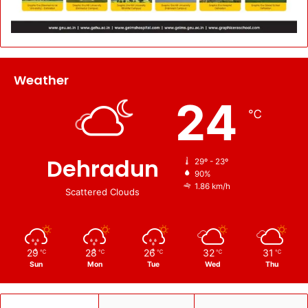
न
को
भे
जा
Weather
24
℃
Dehradun
29º - 23º
90%
1.86 km/h
Scattered Clouds
29
28
26
32
31
℃
℃
℃
℃
℃
Sun
Mon
Tue
Wed
Thu