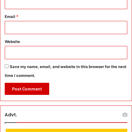
C
E
O
Email
*
से
ज
ता
ई
Website
ना
रा
ज
गी
Save my name, email, and website in this browser for the next
:
time I comment.
जि
ला
प्र
शा
स
न
की
Advt.
टी
म