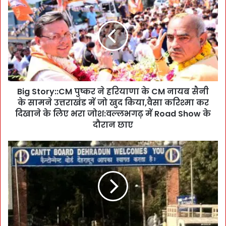
i
g
S
t
o
r
y
:
Big Story::CM पुष्कर ने हरियाणा के CM नायब सैनी
:
के सामने उत्तराखंड में जो खुद किया,वैसा करिश्मा कर
C
M
दिखाने के लिए भरा जोश:वल्लभगढ़ में Road Show के
पु
दौरान छाए
ष्क
र
डा
ने
क
ह
रा
रि
-
या
ग
णा
ढ़ी
के
कैं
C
ट