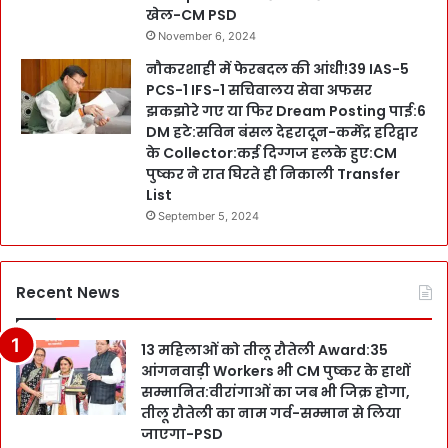
खेल-CM PSD
November 6, 2024
नौकरशाही में फेरबदल की आंधी!39 IAS-5
PCS-1 IFS-1 सचिवालय सेवा अफसर
झकझोरे गए या फिर Dream Posting पाई:6
DM हटे:सविन बंसल देहरादून-कर्मेंद्र हरिद्वार
के Collector:कई दिग्गज हलके हुए:CM
पुष्कर ने रात घिरते ही निकाली Transfer
List
September 5, 2024
Recent News
13 महिलाओं को तीलू रौतेली Award:35
आंगनवाड़ी Workers भी CM पुष्कर के हाथों
सम्मानित:वीरांगाओं का जब भी जिक्र होगा,
तीलू रौतेली का नाम गर्व-सम्मान से लिया
जाएगा-PSD