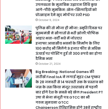
उपलब्धता के मुताबिक उद्घाटन तिथि कुछ
आगे-पीछे मुमकिन::खेल-खिलाड़ियों को
प्रोत्साहन देने खुद मोर्चे पर उतरे PSD
October 9, 2024
पुलिस की तो मौजा ही मौजा::स्मृति दिवस पर
मुख्यमंत्री ने सौगातों से भरी झोली:पौष्टिक
आहार भत्ता-वर्दी भत्ते में जोरदार
इजाफा:आवासीय भवनों के निर्माण के लिए
100 करोड़ भी मिलेंगे:9 हजार फीट से अधिक
ऊंचाई पर पोस्टिंग हुई तो 300 रूपये का होगा
दैनिक भत्ता
October 21, 2024
Big Breaking::National Games की
तारीखें Final:IoA ने लगाईं मुहर:CM पुष्कर
के 28 जनवरी से 14 फरवरी तक के प्रस्ताव को
जस के तस किया मंजूर:उत्तराखंड में पहली
बार होंगे देश के सबसे बड़े खेल:President PT
उषा ने भेजा मंजूरी पत्र:GTCC का भी
गठन:सुनयना GTCC
Chairperson:ऐतिहासिक होंगे 38वें राष्ट्रीय