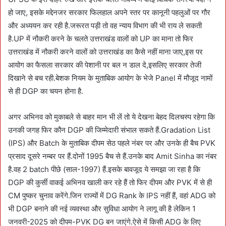
हो जाए, इसके मद्देनजर सरकार फिलहाल अपने स्तर पर कानूनी पहलुओं पर गौर
और अध्ययन कर रही है.जरूरत पड़ी तो वह न्याय विभाग की भी राय ले सकती
है.UP में नौकरी करने के चलते उत्तराखंड वालों को UP का माना तो फिर
उत्तराखंड में नौकरी करने वालों को उत्तराखंड का कैसे नहीं माना जाए,इस पर
आयोग का फैसला सरकार की पेशानी पर बल न डाल दे,इसलिए सरकार तेजी
दिखाने से बच रही.बेशक नियम के मुताबिक आयोग के भेजे Panel में मौजूद नामों
से ही DGP का चयन होना है.
अगर अभिनव को मुकाबले से बाहर मान भी लें तो ये देखना बेहद दिलचस्प रहेगा कि
उनकी जगह फिर कौन DGP की जिम्मेदारी संभाल सकते हैं.Gradation List
(IPS) और Batch के मुताबिक दीपम सेठ पहले नंबर पर और उनके ही बैच PVK
प्रसाद दूसरे नम्बर पर हैं.दोनों 1995 बैच से हैं.उनके बाद Amit Sinha का नंबर
है.वह 2 batch पीछे (साल-1997) हैं.इसके बावजूद ये समझा जा रहा है कि
DGP की कुर्सी वाकई अभिनव खाली कर रहे हैं तो फिर दीपम और PVK में से ही
CM पुष्कर चुनाव करेंगे.जिन राज्यों में DG Rank के IPS नहीं हैं, वहां ADG को
भी DGP बनाने की नई व्यवस्था और सुविधा आयोग ने लागू की है लेकिन 1
जनवरी-2025 को दीपम-PVK DG बन जाएंगे.ऐसे में किसी ADG के लिए