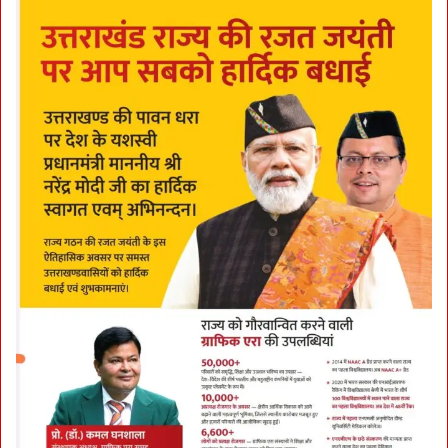
पु
लि
स
-
कैं
ट
बो
र्ड
के
सा
थ
मि
ल
के
च
ला
ए
गी
अ
भि
या
न