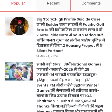
Popular
Recent
Comments
Big Story::High Profile Suicide Case!
नामी Builder बाबा साहनी ने Pacific Golf
Estate की 8वीं मंजिल से छलांग लगा दे दी
जान:Suicide Note में South Africa वाले
चर्चित अजय गुप्ता पर संगीन आरोप:पुलिस ने
हिरासत में लिया:2 Housing Project में थे
Silent Partner!
May 24, 2024
सबसे बड़ी खबर:::38वें National Games
जनवरी-फरवरी-2025 में होंगे:28
जनवरी-14 फरवरी प्रस्तावित:देहरादून-
हरिद्वार-उधमसिंह नगर-टिहरी होंगे
Events:PM मोदी करेंगे उद्घाटन:Winter
Games की मेजबानी भी स्वीकार करने-
खेलों के लिए उत्साह दिखाने पर IOA
Chairman PT Usha ने CM पुष्कर को
Thanks किया:नई दिल्ली में दोनों की अहम
Meeting:गणतंत्र दिवस और प्रधानमंत्री की