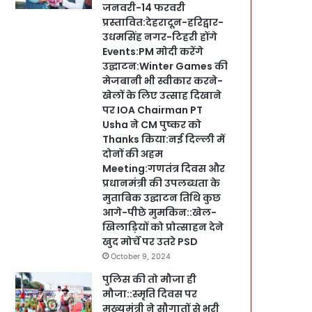
जनवरी-14 फरवरी
प्रस्तावित:देहरादून-हरिद्वार-
उधमसिंह नगर-टिहरी होंगे
Events:PM मोदी करेंगे
उद्घाटन:Winter Games की
मेजबानी भी स्वीकार करने-
खेलों के लिए उत्साह दिखाने
पर IOA Chairman PT
Usha ने CM पुष्कर को
Thanks किया:नई दिल्ली में
दोनों की अहम
Meeting:गणतंत्र दिवस और
प्रधानमंत्री की उपलब्धता के
मुताबिक उद्घाटन तिथि कुछ
आगे-पीछे मुमकिन::खेल-
खिलाड़ियों को प्रोत्साहन देने
खुद मोर्चे पर उतरे PSD
October 9, 2024
पुलिस की तो मौजा ही
मौजा::स्मृति दिवस पर
मुख्यमंत्री ने सौगातों से भरी