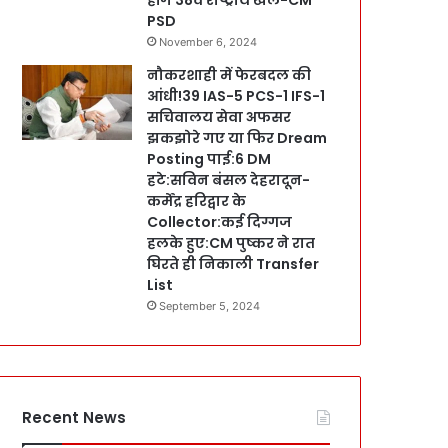
PSD
November 6, 2024
नौकरशाही में फेरबदल की
आंधी!39 IAS-5 PCS-1 IFS-1
सचिवालय सेवा अफसर
झकझोरे गए या फिर Dream
Posting पाई:6 DM
हटे:सविन बंसल देहरादून-
कर्मेंद्र हरिद्वार के
Collector:कई दिग्गज
हलके हुए:CM पुष्कर ने रात
घिरते ही निकाली Transfer
List
September 5, 2024
Recent News