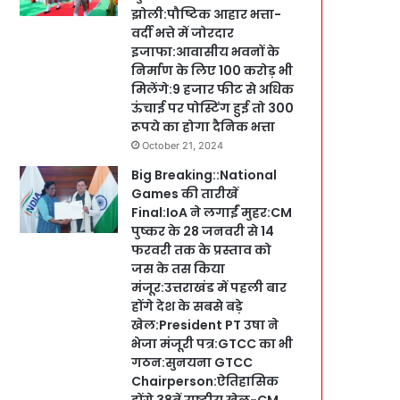
झोली:पौष्टिक आहार भत्ता-
वर्दी भत्ते में जोरदार
इजाफा:आवासीय भवनों के
निर्माण के लिए 100 करोड़ भी
मिलेंगे:9 हजार फीट से अधिक
ऊंचाई पर पोस्टिंग हुई तो 300
रूपये का होगा दैनिक भत्ता
October 21, 2024
Big Breaking::National
Games की तारीखें
Final:IoA ने लगाईं मुहर:CM
पुष्कर के 28 जनवरी से 14
फरवरी तक के प्रस्ताव को
जस के तस किया
मंजूर:उत्तराखंड में पहली बार
होंगे देश के सबसे बड़े
खेल:President PT उषा ने
भेजा मंजूरी पत्र:GTCC का भी
गठन:सुनयना GTCC
Chairperson:ऐतिहासिक
होंगे 38वें राष्ट्रीय खेल-CM