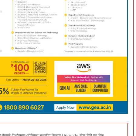
बड़े फैसले:पिथौरागढ़-डोईवाला स्थानीय निकाय Upgrade:खेल विवि का बिल