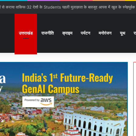
गात:बनबसा रेलवे स्टेशन पर रुकेगी अछनेरा-टनकपुर Express
उत्तराखंड
राजनीति
क्राइम
पर्यटन
मनोरंजन
यूथ
र