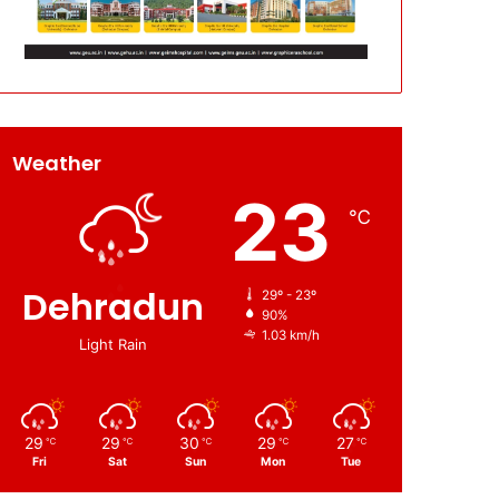
Weather
23
℃
Dehradun
29º - 23º
90%
1.03 km/h
Light Rain
29
29
30
29
27
℃
℃
℃
℃
℃
Fri
Sat
Sun
Mon
Tue