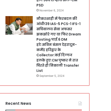
PSD
November 6, 2024
नौकरशाही में फेरबदल की
आंधी!39 IAS-5 PCS-1 IFS-1
सचिवालय सेवा अफसर
झकझोरे गए या फिर Dream
Posting पाई:6 DM
हटे:सविन बंसल देहरादून-
कर्मेंद्र हरिद्वार के
Collector:कई दिग्गज
हलके हुए:CM पुष्कर ने रात
घिरते ही निकाली Transfer
List
September 5, 2024
Recent News