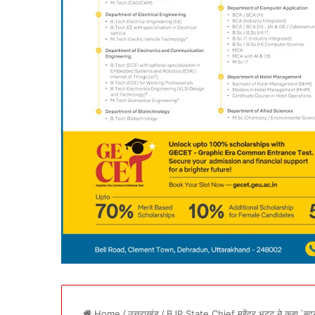
Home
/
उत्तराखंड
/
BJP State Chief महेंद्र भट्ट ने कहा,`बद्रीन