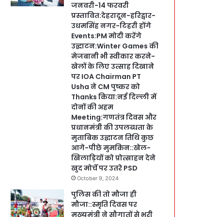
जनवरी-14 फरवरी
प्रस्तावित:देहरादून-हरिद्वार-
उधमसिंह नगर-टिहरी होंगे
Events:PM मोदी करेंगे
उद्घाटन:Winter Games की
मेजबानी भी स्वीकार करने-
खेलों के लिए उत्साह दिखाने
पर IOA Chairman PT
Usha ने CM पुष्कर को
Thanks किया:नई दिल्ली में
दोनों की अहम
Meeting:गणतंत्र दिवस और
प्रधानमंत्री की उपलब्धता के
मुताबिक उद्घाटन तिथि कुछ
आगे-पीछे मुमकिन::खेल-
खिलाड़ियों को प्रोत्साहन देने
खुद मोर्चे पर उतरे PSD
October 9, 2024
पुलिस की तो मौजा ही
मौजा::स्मृति दिवस पर
मुख्यमंत्री ने सौगातों से भरी