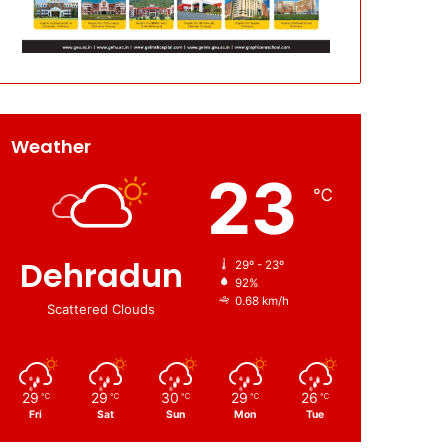
Weather
23
℃
Dehradun
29º - 23º
92%
0.68 km/h
Scattered Clouds
29
29
30
29
26
℃
℃
℃
℃
℃
Fri
Sat
Sun
Mon
Tue