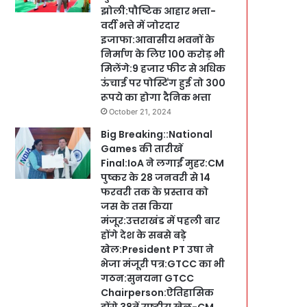
झोली:पौष्टिक आहार भत्ता-
वर्दी भत्ते में जोरदार
इजाफा:आवासीय भवनों के
निर्माण के लिए 100 करोड़ भी
मिलेंगे:9 हजार फीट से अधिक
ऊंचाई पर पोस्टिंग हुई तो 300
रूपये का होगा दैनिक भत्ता
October 21, 2024
Big Breaking::National
Games की तारीखें
Final:IoA ने लगाईं मुहर:CM
पुष्कर के 28 जनवरी से 14
फरवरी तक के प्रस्ताव को
जस के तस किया
मंजूर:उत्तराखंड में पहली बार
होंगे देश के सबसे बड़े
खेल:President PT उषा ने
भेजा मंजूरी पत्र:GTCC का भी
गठन:सुनयना GTCC
Chairperson:ऐतिहासिक
होंगे 38वें राष्ट्रीय खेल-CM