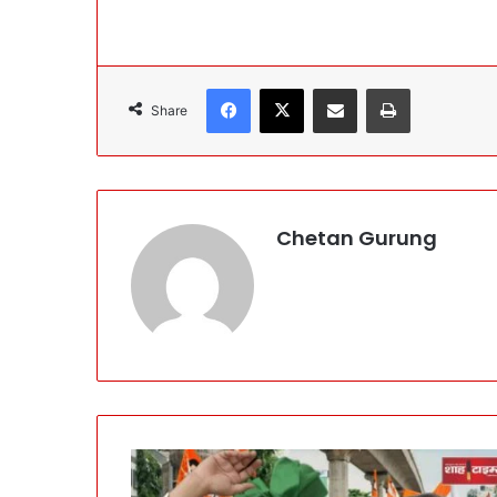
Facebook
X
Share via Email
Print
Share
Chetan Gurung
B
i