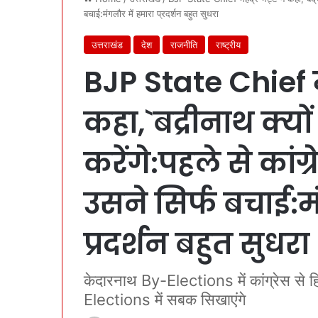
बचाई:मंगलौर में हमारा प्रदर्शन बहुत सुधरा
उत्तराखंड
देश
राजनीति
राष्ट्रीय
BJP State Chief महे
कहा,`बद्रीनाथ क्यों 
करेंगे:पहले से कांग
उसने सिर्फ बचाई:म
प्रदर्शन बहुत सुधरा
केदारनाथ By-Elections में कांग्रेस से
Elections में सबक सिखाएंगे