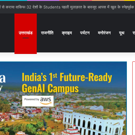
गात:बनबसा रेलवे स्टेशन पर रुकेगी अछनेरा-टनकपुर Express
उत्तराखंड
राजनीति
क्राइम
पर्यटन
मनोरंजन
यूथ
र