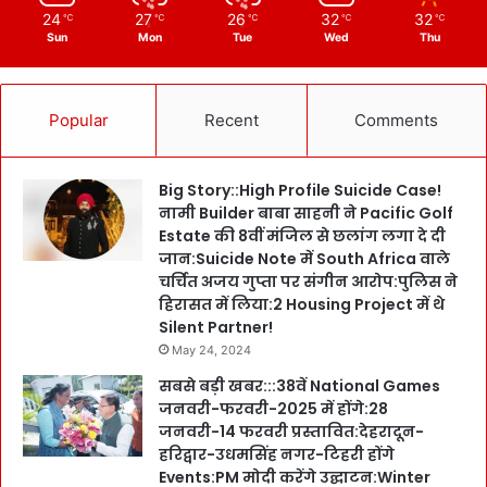
24
27
26
32
32
℃
℃
℃
℃
℃
Sun
Mon
Tue
Wed
Thu
Popular
Recent
Comments
Big Story::High Profile Suicide Case!
नामी Builder बाबा साहनी ने Pacific Golf
Estate की 8वीं मंजिल से छलांग लगा दे दी
जान:Suicide Note में South Africa वाले
चर्चित अजय गुप्ता पर संगीन आरोप:पुलिस ने
हिरासत में लिया:2 Housing Project में थे
Silent Partner!
May 24, 2024
सबसे बड़ी खबर:::38वें National Games
जनवरी-फरवरी-2025 में होंगे:28
जनवरी-14 फरवरी प्रस्तावित:देहरादून-
हरिद्वार-उधमसिंह नगर-टिहरी होंगे
Events:PM मोदी करेंगे उद्घाटन:Winter