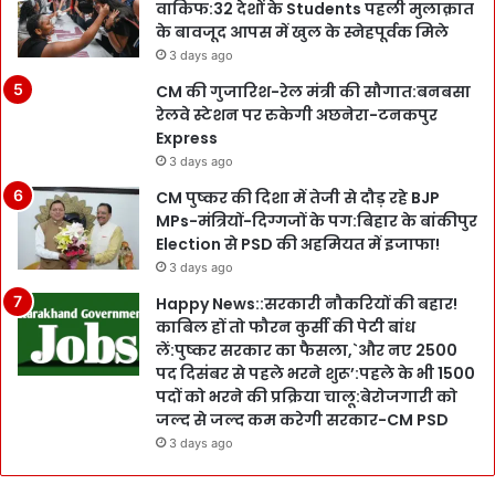
वाकिफ:32 देशों के Students पहली मुलाक़ात
के बावजूद आपस में खुल के स्नेहपूर्वक मिले
3 days ago
CM की गुजारिश-रेल मंत्री की सौगात:बनबसा
रेलवे स्टेशन पर रुकेगी अछनेरा-टनकपुर
Express
3 days ago
CM पुष्कर की दिशा में तेजी से दौड़ रहे BJP
MPs-मंत्रियों-दिग्गजों के पग:बिहार के बांकीपुर
Election से PSD की अहमियत में इजाफा!
3 days ago
Happy News::सरकारी नौकरियों की बहार!
काबिल हों तो फौरन कुर्सी की पेटी बांध
लें:पुष्कर सरकार का फैसला,`और नए 2500
पद दिसंबर से पहले भरने शुरू’:पहले के भी 1500
पदों को भरने की प्रक्रिया चालू:बेरोजगारी को
जल्द से जल्द कम करेगी सरकार-CM PSD
3 days ago