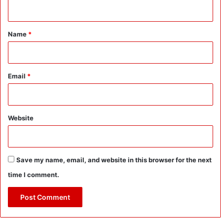
n
क
भी
t
फ
*
ट
Name
*
का
रें
Email
*
Website
Save my name, email, and website in this browser for the next
time I comment.