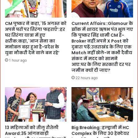
शि
मौ
क्षा
ज
दे
में
CM पुष्कर ने कहा,`15 अगस्त को
Current Affairs::Glamour के
गा
मं
अपने घरों पर तिरंगा फहराएँ’:हर
झोंक में शायद ऋषभ पंत भूल गए
G
त्री
घर तिरंगा यात्रा में हुए
कि पुष्कर सिंह धामी CM हैं-
r
-
शरीक:कहा,`आज सेना का
Broker नहीं:अपने X Post को
a
नौ
मनोबल बढ़ा हुआ है-प्रदेश के
दुबारा पढ़ें:उत्तराखंड के लिए एक
p
क
युवा नौकरी देने वाले बन रहे’
Match नहीं खेले-न कभी दैवीय
h
संकट में मदद को सामने
र
1 hour ago
i
आए:घर के लिए सरकारी दर पर
शा
जमीन क्यों दी जाए?
c
ह
E
-
22 hours ago
r
M
a
P
वि
s
वि
-
:
M
बि
L
न
A
13 महिलाओं को तीलू रौतेली
Big Breaking::हल्द्वानी में HC
स
s
Award:35 आंगनवाड़ी
Complex के लिए 30 हेक्टेयर
र
: