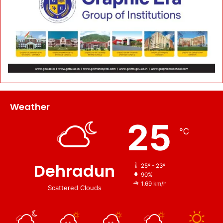
Weather
25
℃
Dehradun
25º - 23º
90%
1.69 km/h
Scattered Clouds