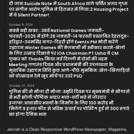
दी जान:Suicide Note में South Africa वाले चर्चित अजय गुप्ता
पर संगीन आरोप:पुलिस ने हिरासत में लिया:2 Housing Project
में थे Silent Partner!
October 9, 2024
सबसे बड़ी खबर:::38वें National Games जनवरी-
फरवरी-2025 में होंगे:28 जनवरी-14 फरवरी प्रस्तावित:देहरादून-
हरिद्वार-उधमसिंह नगर-टिहरी होंगे Events:PM मोदी करेंगे
उद्घाटन:Winter Games की मेजबानी भी स्वीकार करने-खेलों
के लिए उत्साह दिखाने पर IOA Chairman PT Usha ने CM
पुष्कर को Thanks किया:नई दिल्ली में दोनों की अहम
Meeting:गणतंत्र दिवस और प्रधानमंत्री की उपलब्धता के
मुताबिक उद्घाटन तिथि कुछ आगे-पीछे मुमकिन::खेल-खिलाड़ियों
को प्रोत्साहन देने खुद मोर्चे पर उतरे PSD
October 21, 2024
पुलिस की तो मौजा ही मौजा::स्मृति दिवस पर मुख्यमंत्री ने सौगातों
से भरी झोली:पौष्टिक आहार भत्ता-वर्दी भत्ते में जोरदार
इजाफा:आवासीय भवनों के निर्माण के लिए 100 करोड़ भी
मिलेंगे:9 हजार फीट से अधिक ऊंचाई पर पोस्टिंग हुई तो 300 रूपये
का होगा दैनिक भत्ता
Jannah is a Clean Responsive WordPress Newspaper, Magazine,