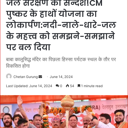
जल संरक्षण का सन्देश!CM
पुष्कर के हाथों योजना का
लोकार्पण:नदी-नाले-धारे-जल
के महत्त्व को समझने-समझाने
पर बल दिया
बाबा कालूसिद्ध मंदिर का पिछला हिस्सा पर्यटक स्थल के तौर पर
विकसित होगा
Chetan Gurung
S
June 14, 2024
e
Last Updated: June 14, 2024
0
54
1 minute read
n
d
a
n
e
m