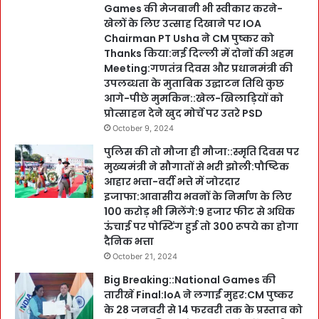
Games की मेजबानी भी स्वीकार करने-
खेलों के लिए उत्साह दिखाने पर IOA
Chairman PT Usha ने CM पुष्कर को
Thanks किया:नई दिल्ली में दोनों की अहम
Meeting:गणतंत्र दिवस और प्रधानमंत्री की
उपलब्धता के मुताबिक उद्घाटन तिथि कुछ
आगे-पीछे मुमकिन::खेल-खिलाड़ियों को
प्रोत्साहन देने खुद मोर्चे पर उतरे PSD
October 9, 2024
पुलिस की तो मौजा ही मौजा::स्मृति दिवस पर
मुख्यमंत्री ने सौगातों से भरी झोली:पौष्टिक
आहार भत्ता-वर्दी भत्ते में जोरदार
इजाफा:आवासीय भवनों के निर्माण के लिए
100 करोड़ भी मिलेंगे:9 हजार फीट से अधिक
ऊंचाई पर पोस्टिंग हुई तो 300 रूपये का होगा
दैनिक भत्ता
October 21, 2024
Big Breaking::National Games की
तारीखें Final:IoA ने लगाईं मुहर:CM पुष्कर
के 28 जनवरी से 14 फरवरी तक के प्रस्ताव को