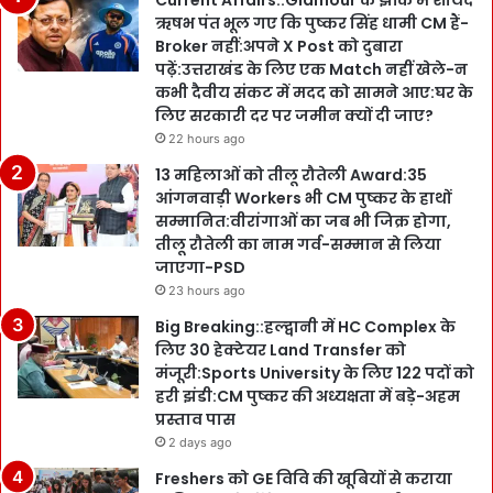
Current Affairs::Glamour के झोंक में शायद
ऋषभ पंत भूल गए कि पुष्कर सिंह धामी CM हैं-
Broker नहीं:अपने X Post को दुबारा
पढ़ें:उत्तराखंड के लिए एक Match नहीं खेले-न
कभी दैवीय संकट में मदद को सामने आए:घर के
लिए सरकारी दर पर जमीन क्यों दी जाए?
22 hours ago
13 महिलाओं को तीलू रौतेली Award:35
आंगनवाड़ी Workers भी CM पुष्कर के हाथों
सम्मानित:वीरांगाओं का जब भी जिक्र होगा,
तीलू रौतेली का नाम गर्व-सम्मान से लिया
जाएगा-PSD
23 hours ago
Big Breaking::हल्द्वानी में HC Complex के
लिए 30 हेक्टेयर Land Transfer को
मंजूरी:Sports University के लिए 122 पदों को
हरी झंडी:CM पुष्कर की अध्यक्षता में बड़े-अहम
प्रस्ताव पास
2 days ago
Freshers को GE विवि की खूबियों से कराया