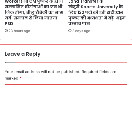
Workers भी CM पुष्कर के हाथों
Land Transfer को
अ
स
सम्मानित:वीरांगाओं का जब भी
मंजूरी:Sports University के
भ्या
ख्ती
जिक्र होगा, तीलू रौतेली का नाम
लिए 122 पदों को हरी झंडी:CM
र
से
गर्व-सम्मान से लिया जाएगा-
पुष्कर की अध्यक्षता में बड़े-अहम
ण्य
D
PSD
प्रस्ताव पास
में
u
23 hours ago
2 days ago
आ
t
ग
y
बु
-
झा
Leave a Reply
फ
ते
र्ज
दी
सि
थी
Your email address will not be published.
Required fields are
खा
4
ने
marked
*
जां
की
C
बा
द
जों
र
o
ने
का
m
श
र
हा
!
m
द
चा
e
त
बु