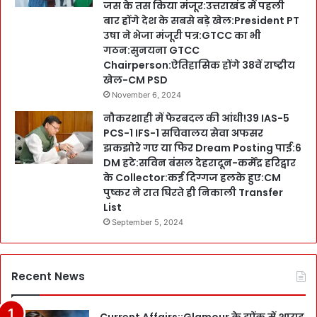
जस के तस किया मंजूर:उत्तराखंड में पहली
बार होंगे देश के सबसे बड़े खेल:President PT
उषा ने भेजा मंजूरी पत्र:GTCC का भी
गठन:सुनयना GTCC
Chairperson:ऐतिहासिक होंगे 38वें राष्ट्रीय
खेल-CM PSD
November 6, 2024
नौकरशाही में फेरबदल की आंधी!39 IAS-5
PCS-1 IFS-1 सचिवालय सेवा अफसर
झकझोरे गए या फिर Dream Posting पाई:6
DM हटे:सविन बंसल देहरादून-कर्मेंद्र हरिद्वार
के Collector:कई दिग्गज हलके हुए:CM
पुष्कर ने रात घिरते ही निकाली Transfer
List
September 5, 2024
Recent News