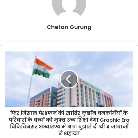
Chetan Gurung
फि
र
मि
सा
ल
पे
श
!
फ
फिर मिसाल पेश!फर्ज की खातिर कुर्बान वनकर्मियों के
र्ज
परिवारों के बच्चों को मुफ्त उच्च शिक्षा देगा Graphic Era
की
खा
विवि:बिनसर अभ्यारण्य में आग बुझाते दी थी 4 जांबाजों
ति
ने शहादत