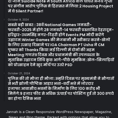
दी जान:Suicide Note में South Africa वाले चर्चित अजय गुप्ता
पर संगीन आरोप:पुलिस ने हिरासत में लिया:2 Housing Project
में थे Silent Partner!
October 9, 2024
सबसे बड़ी खबर:::38वें National Games जनवरी-
फरवरी-2025 में होंगे:28 जनवरी-14 फरवरी प्रस्तावित:देहरादून-
हरिद्वार-उधमसिंह नगर-टिहरी होंगे Events:PM मोदी करेंगे
उद्घाटन:Winter Games की मेजबानी भी स्वीकार करने-खेलों
के लिए उत्साह दिखाने पर IOA Chairman PT Usha ने CM
पुष्कर को Thanks किया:नई दिल्ली में दोनों की अहम
Meeting:गणतंत्र दिवस और प्रधानमंत्री की उपलब्धता के
मुताबिक उद्घाटन तिथि कुछ आगे-पीछे मुमकिन::खेल-खिलाड़ियों
को प्रोत्साहन देने खुद मोर्चे पर उतरे PSD
October 21, 2024
पुलिस की तो मौजा ही मौजा::स्मृति दिवस पर मुख्यमंत्री ने सौगातों
से भरी झोली:पौष्टिक आहार भत्ता-वर्दी भत्ते में जोरदार
इजाफा:आवासीय भवनों के निर्माण के लिए 100 करोड़ भी
मिलेंगे:9 हजार फीट से अधिक ऊंचाई पर पोस्टिंग हुई तो 300 रूपये
का होगा दैनिक भत्ता
Jannah is a Clean Responsive WordPress Newspaper, Magazine,
News and Blog theme. Packed with options that allow you to