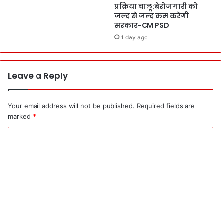
-
प्रक्रिया चालू:बेरोजगारी को
c
C
जल्द से जल्द कम करेगी
E
M
सरकार-CM PSD
r
O
1 day ago
a
s
A
l
e
Leave a Reply
r
t
र
Your email address will not be published.
Required fields are
हें
marked
*
गे
C
:
स्वा
o
स्थ्य
m
स
चि
m
व
e
D
r
n
R