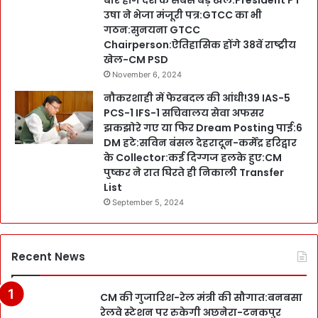
बार होंगे देश के सबसे बड़े खेल:President PT
उषा ने भेजा मंजूरी पत्र:GTCC का भी
गठन:सुनयना GTCC
Chairperson:ऐतिहासिक होंगे 38वें राष्ट्रीय
खेल-CM PSD
November 6, 2024
नौकरशाही में फेरबदल की आंधी!39 IAS-5
PCS-1 IFS-1 सचिवालय सेवा अफसर
झकझोरे गए या फिर Dream Posting पाई:6
DM हटे:सविन बंसल देहरादून-कर्मेंद्र हरिद्वार
के Collector:कई दिग्गज हलके हुए:CM
पुष्कर ने रात घिरते ही निकाली Transfer
List
September 5, 2024
Recent News
CM की गुजारिश-रेल मंत्री की सौगात:बनबसा
रेलवे स्टेशन पर रुकेगी अछनेरा-टनकपुर