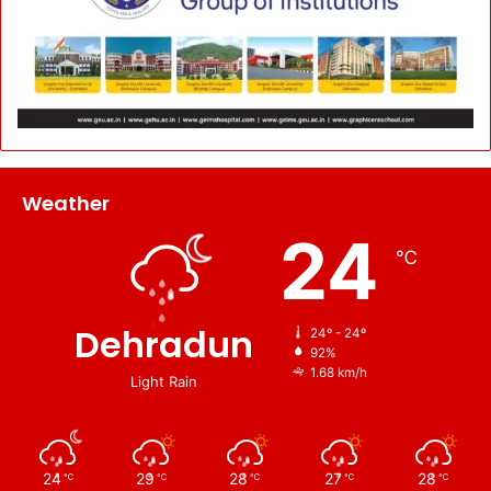
Weather
24
℃
Dehradun
24º - 24º
92%
1.68 km/h
Light Rain
24
29
28
27
28
℃
℃
℃
℃
℃