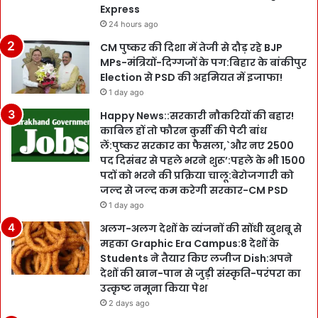
Express
24 hours ago
CM पुष्कर की दिशा में तेजी से दौड़ रहे BJP
MPs-मंत्रियों-दिग्गजों के पग:बिहार के बांकीपुर
Election से PSD की अहमियत में इजाफा!
1 day ago
Happy News::सरकारी नौकरियों की बहार!
काबिल हों तो फौरन कुर्सी की पेटी बांध
लें:पुष्कर सरकार का फैसला,`और नए 2500
पद दिसंबर से पहले भरने शुरू’:पहले के भी 1500
पदों को भरने की प्रक्रिया चालू:बेरोजगारी को
जल्द से जल्द कम करेगी सरकार-CM PSD
1 day ago
अलग-अलग देशों के व्यंजनों की सोंधी खुशबू से
महका Graphic Era Campus:8 देशों के
Students ने तैयार किए लजीज Dish:अपने
देशों की खान-पान से जुड़ी संस्कृति-परंपरा का
उत्कृष्ट नमूना किया पेश
2 days ago