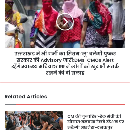
ह
त्‍त
क
रा
प्र
खं
स्तु
ड
ति
में
यों
भी
ने
ग
झु
र्मी
मा
उत्‍तराखंड में भी गर्मी का सितम:`लू’ चलेगी:पुष्कर
का
डा
सरकार की Advisory जारी:DMs-CMOs Alert
सि
ला
त
रहेंगे:स्वास्थ्य सचिव Dr RR ने लोगों को खुद भी सतर्क
:
म
रखने की दी सलाह
I
:
n
`
t
लू
Related Articles
e
’
r
च
n
ले
a
गी
CM की गुजारिश-रेल मंत्री की
t
:
सौगात:बनबसा रेलवे स्टेशन पर
i
पु
रुकेगी अछनेरा-टनकपुर