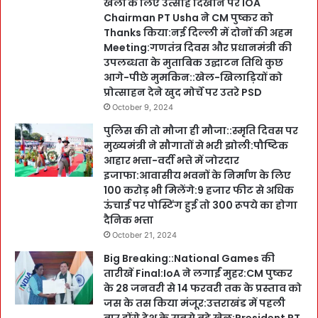
खेलों के लिए उत्साह दिखाने पर IOA
Chairman PT Usha ने CM पुष्कर को
Thanks किया:नई दिल्ली में दोनों की अहम
Meeting:गणतंत्र दिवस और प्रधानमंत्री की
उपलब्धता के मुताबिक उद्घाटन तिथि कुछ
आगे-पीछे मुमकिन::खेल-खिलाड़ियों को
प्रोत्साहन देने खुद मोर्चे पर उतरे PSD
October 9, 2024
पुलिस की तो मौजा ही मौजा::स्मृति दिवस पर
मुख्यमंत्री ने सौगातों से भरी झोली:पौष्टिक
आहार भत्ता-वर्दी भत्ते में जोरदार
इजाफा:आवासीय भवनों के निर्माण के लिए
100 करोड़ भी मिलेंगे:9 हजार फीट से अधिक
ऊंचाई पर पोस्टिंग हुई तो 300 रूपये का होगा
दैनिक भत्ता
October 21, 2024
Big Breaking::National Games की
तारीखें Final:IoA ने लगाईं मुहर:CM पुष्कर
के 28 जनवरी से 14 फरवरी तक के प्रस्ताव को
जस के तस किया मंजूर:उत्तराखंड में पहली