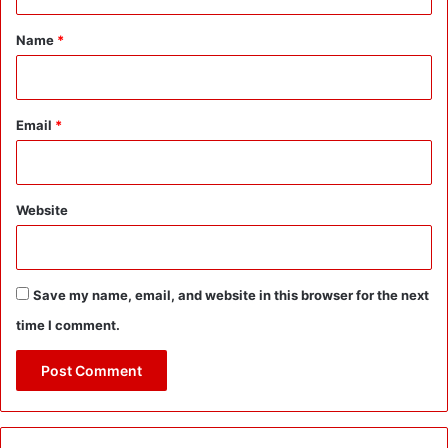
t
R
*
ने
Name
*
लो
गों
को
खु
Email
*
द
भी
स
त
Website
र्क
र
ख
ने
Save my name, email, and website in this browser for the next
की
time I comment.
दी
स
ला
ह