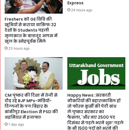
o
Express
ष्क
n
र
24 hours ago
a
स
Freshers को GE विवि की
l
र
खूबियों से कराया वाकिफ:32
F
का
देशों के Students पहली
u
र
मुलाक़ात के बावजूद आपस में
s
की
खुल के स्नेहपूर्वक मिले
i
A
23 hours ago
o
d
n
v
G
i
a
s
l
o
a
r
i
y
n
जा
CM पुष्कर की दिशा में तेजी से
Happy News::सरकारी
G
री
दौड़ रहे BJP MPs-मंत्रियों-
नौकरियों की बहार!काबिल हों
r
दिग्गजों के पग:बिहार के
तो फौरन कुर्सी की पेटी बांध
:
बांकीपुर Election से PSD की
लें:पुष्कर सरकार का
a
D
अहमियत में इजाफा!
फैसला,`और नए 2500 पद
p
M
दिसंबर से पहले भरने शुरू’:पहले
h
s
1 day ago
के भी 1500 पदों को भरने की
i