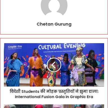
Chetan Gurung
वि
दे
शी
S
t
u
d
e
n
विदेशी Students की मोहक प्रस्तुतियों ने झुमा डाला:
t
International Fusion Gala in Graphic Era
s
की
मो
उ