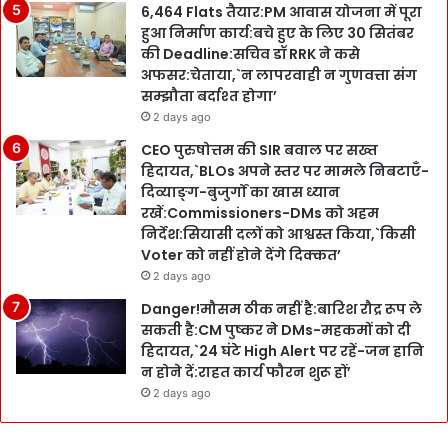
6,464 Flats तैयार:PM आवास योजना में पूरा
हुआ निर्माण कार्य:बचे हुए के लिए 30 सितंबर
की Deadline:सचिव डॉ RRK ने कसे
अफसर:चेताया,`न लापरवाही न गुणवत्ता संग
सम्झौता बर्दाश्त होगा’
2 days ago
CEO पुरुषोत्तम की SIR बवाल पर सख्त
हिदायत,`BLOs अपने स्तर पर मामले निबटाएँ-
दिव्याङ्ग-बुजुर्गों का खास ध्यान
रखें:Commissioners-DMs को अहम
निर्देश:सियासी दलों को आश्वस्त किया,`किसी
Voter को नहीं होने देंगे दिक्कत’
2 days ago
Danger!मौसम ठीक नहीं है:बारिश रौद्र रूप ले
सकती है:CM पुष्कर ने DMs-महकमों को दी
हिदायत,`24 घंटे High Alert पर रहें-जन हानि
न होने दें:राहत कार्य फौरन शुरू हों’
2 days ago