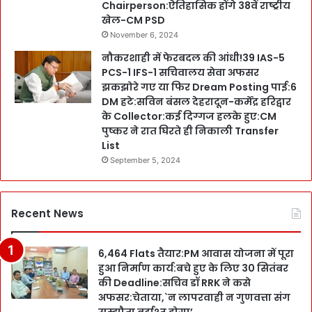
Chairperson:ऐतिहासिक होंगे 38वें राष्ट्रीय
खेल-CM PSD
November 6, 2024
नौकरशाही में फेरबदल की आंधी!39 IAS-5
PCS-1 IFS-1 सचिवालय सेवा अफसर
झकझोरे गए या फिर Dream Posting पाई:6
DM हटे:सविन बंसल देहरादून-कर्मेंद्र हरिद्वार
के Collector:कई दिग्गज हलके हुए:CM
पुष्कर ने रात घिरते ही निकाली Transfer
List
September 5, 2024
Recent News
6,464 Flats तैयार:PM आवास योजना में पूरा
हुआ निर्माण कार्य:बचे हुए के लिए 30 सितंबर
की Deadline:सचिव डॉ RRK ने कसे
अफसर:चेताया,`न लापरवाही न गुणवत्ता संग