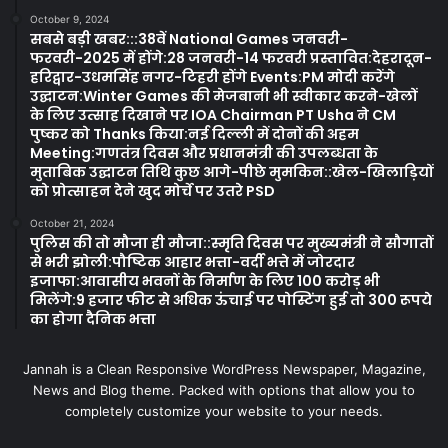
October 9, 2024
सबसे बड़ी खबर:::38वें National Games जनवरी-
फरवरी-2025 में होंगे:28 जनवरी-14 फरवरी प्रस्तावित:देहरादून-
हरिद्वार-उधमसिंह नगर-टिहरी होंगे Events:PM मोदी करेंगे
उद्घाटन:Winter Games की मेजबानी भी स्वीकार करने-खेलों
के लिए उत्साह दिखाने पर IOA Chairman PT Usha ने CM
पुष्कर को Thanks किया:नई दिल्ली में दोनों की अहम
Meeting:गणतंत्र दिवस और प्रधानमंत्री की उपलब्धता के
मुताबिक उद्घाटन तिथि कुछ आगे-पीछे मुमकिन::खेल-खिलाड़ियों
को प्रोत्साहन देने खुद मोर्चे पर उतरे PSD
October 21, 2024
पुलिस की तो मौजा ही मौजा::स्मृति दिवस पर मुख्यमंत्री ने सौगातों
से भरी झोली:पौष्टिक आहार भत्ता-वर्दी भत्ते में जोरदार
इजाफा:आवासीय भवनों के निर्माण के लिए 100 करोड़ भी
मिलेंगे:9 हजार फीट से अधिक ऊंचाई पर पोस्टिंग हुई तो 300 रूपये
का होगा दैनिक भत्ता
Jannah is a Clean Responsive WordPress Newspaper, Magazine,
News and Blog theme. Packed with options that allow you to
completely customize your website to your needs.