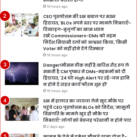
सम्झौता बर्दाश्त होगा’
16 hours ago
CEO पुरुषोत्तम की SIR बवाल पर सख्त
हिदायत,`BLOs अपने स्तर पर मामले निबटाएँ-
दिव्याङ्ग-बुजुर्गों का खास ध्यान
रखें:Commissioners-DMs को अहम
निर्देश:सियासी दलों को आश्वस्त किया,`किसी
Voter को नहीं होने देंगे दिक्कत’
16 hours ago
Danger!मौसम ठीक नहीं है:बारिश रौद्र रूप ले
सकती है:CM पुष्कर ने DMs-महकमों को दी
हिदायत,`24 घंटे High Alert पर रहें-जन हानि
न होने दें:राहत कार्य फौरन शुरू हों’
16 hours ago
SIR में हालात का जायजा लेने खुद मौके पर
पहुंचे CEO पुरुषोत्तम:BLOs को निर्देश,`मामूली
विसंगति के मामले खुद ही मौके पर
निबटाएँ’:लोगों को बेवजह परेशानी न होने पाए
2 days ago
कानून के पेशे में हमेशा सीखते रहना होता है-