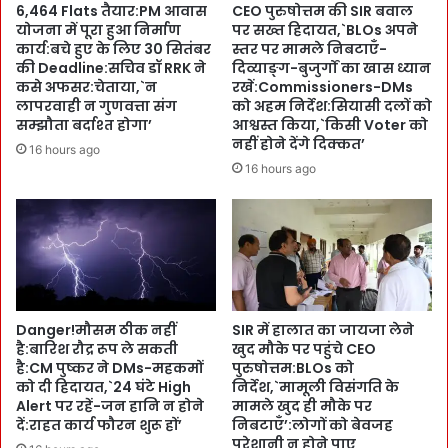
6,464 Flats तैयार:PM आवास
CEO पुरुषोत्तम की SIR बवाल
r
र
योजना में पूरा हुआ निर्माण
पर सख्त हिदायत,`BLOs अपने
a
त
कार्य:बचे हुए के लिए 30 सितंबर
स्तर पर मामले निबटाएँ-
p
दे
की Deadline:सचिव डॉ RRK ने
दिव्याङ्ग-बुजुर्गों का खास ध्यान
h
ने
कसे अफसर:चेताया,`न
रखें:Commissioners-DMs
i
का
लापरवाही न गुणवत्ता संग
को अहम निर्देश:सियासी दलों को
c
फै
सम्झौता बर्दाश्त होगा’
आश्वस्त किया,`किसी Voter को
E
नहीं होने देंगे दिक्कत’
स
16 hours ago
r
ला
16 hours ago
a
:
में
स
I
मी
n
क्षा
t
बै
e
ठ
r
क
Danger!मौसम ठीक नहीं
SIR में हालात का जायजा लेने
n
में
है:बारिश रौद्र रूप ले सकती
खुद मौके पर पहुंचे CEO
a
C
है:CM पुष्कर ने DMs-महकमों
पुरुषोत्तम:BLOs को
t
M
को दी हिदायत,`24 घंटे High
निर्देश,`मामूली विसंगति के
i
पु
Alert पर रहें-जन हानि न होने
मामले खुद ही मौके पर
o
ष्क
दें:राहत कार्य फौरन शुरू हों’
निबटाएँ’:लोगों को बेवजह
n
र
परेशानी न होने पाए