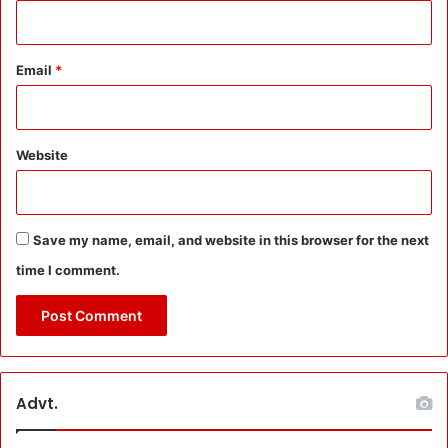
दा
य
तें
:
Email
*
मे
ले
में
मुं
Website
ड
न
शु
ल्क
Save my name, email, and website in this browser for the next
क
time I comment.
म
से
क
म
क
र
Advt.
ने
के
नि