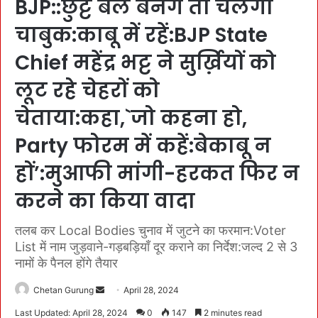
BJP::छुट्टे बैल बनेंगे तो चलेगा
चाबुक:काबू में रहें:BJP State
Chief महेंद्र भट्ट ने सुर्ख़ियों को
लूट रहे चेहरों को
चेताया:कहा,`जो कहना हो,
Party फोरम में कहें:बेकाबू न
हों’:मुआफी मांगी-हरकत फिर न
करने का किया वादा
तलब कर Local Bodies चुनाव में जुटने का फरमान:Voter
List में नाम जुड़वाने-गड़बड़ियाँ दूर कराने का निर्देश:जल्द 2 से 3
नामों के पैनल होंगे तैयार
Chetan Gurung
S
April 28, 2024
e
Last Updated: April 28, 2024
0
147
2 minutes read