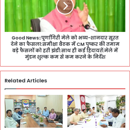
d
ब
N
हो
e
गा
w
-
s
N
:
I
Good News::पूर्णागिरी मेले को भव्य-शानदार सूरत
:
T
देने का फैसला:समीक्षा बैठक में CM पुष्कर की तमाम
पू
I
र्णा
बड़े फैसलों को हरी झंडी:साथ ही कई हिदायतें:मेले में
आ
गि
मुंडन शुल्क कम से कम करने के निर्देश
यो
री
ग
मे
स
ले
द
Related Articles
को
स्य
भ
डॉ
व्य
सा
-
र
शा
स्व
न
त
दा
:
र
G
सू