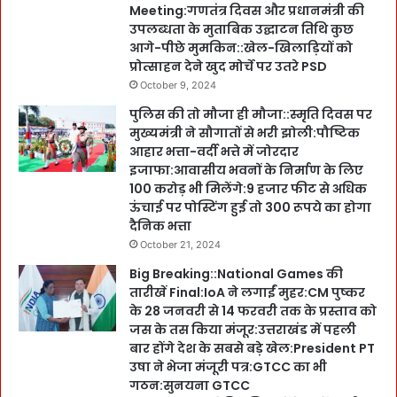
Meeting:गणतंत्र दिवस और प्रधानमंत्री की
उपलब्धता के मुताबिक उद्घाटन तिथि कुछ
आगे-पीछे मुमकिन::खेल-खिलाड़ियों को
प्रोत्साहन देने खुद मोर्चे पर उतरे PSD
October 9, 2024
पुलिस की तो मौजा ही मौजा::स्मृति दिवस पर
मुख्यमंत्री ने सौगातों से भरी झोली:पौष्टिक
आहार भत्ता-वर्दी भत्ते में जोरदार
इजाफा:आवासीय भवनों के निर्माण के लिए
100 करोड़ भी मिलेंगे:9 हजार फीट से अधिक
ऊंचाई पर पोस्टिंग हुई तो 300 रूपये का होगा
दैनिक भत्ता
October 21, 2024
Big Breaking::National Games की
तारीखें Final:IoA ने लगाईं मुहर:CM पुष्कर
के 28 जनवरी से 14 फरवरी तक के प्रस्ताव को
जस के तस किया मंजूर:उत्तराखंड में पहली
बार होंगे देश के सबसे बड़े खेल:President PT
उषा ने भेजा मंजूरी पत्र:GTCC का भी
गठन:सुनयना GTCC