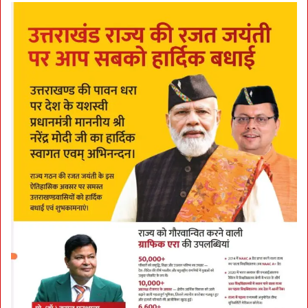
र्दे
श