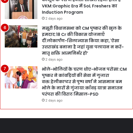
VKM:Graphic Era में SoL Freshers का
Induction Program
2 days ago
मसूरी विधानसभा को CM पुष्कर की खुल के
इमदाद:18 Cr की विकास योजनाएँ
दीं:लोकार्पण-शिलान्यास किया:कहा,`ऐसा
उत्तराखंड बनाना है जहां युवा पलायन न करें-
मातृ शक्ति आत्मनिर्भर हो’
2 days ago
भोले-भोलियों के चरण धोए-भोजन परोसा:CM
पुष्कर ने कांवड़ियों की सेवा में गुजारा
वक्त:हेलीकाप्टर से पुष्प वर्षा ने आसमान बम
भोले के नारों से गुंजाया:काँवड़ यात्रा सनातन
परंपरा की विराट मिसाल-PSD
2 days ago