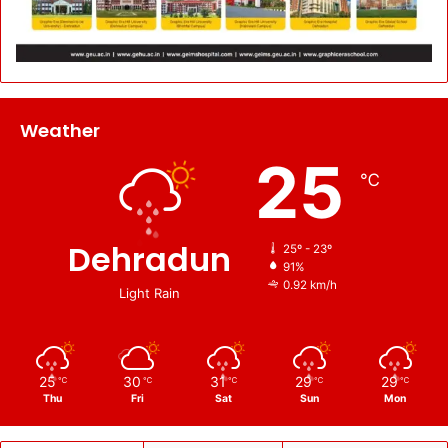
Weather
25
℃
Dehradun
25º - 23º
91%
0.92 km/h
Light Rain
25
30
31
29
29
℃
℃
℃
℃
℃
Thu
Fri
Sat
Sun
Mon