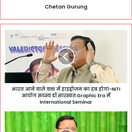
Chetan Gurung
भा
र
त
आ
ने
वा
ले
व
क्त
भारत आने वाले वक्त में हाइड्रोजन का हब होगा-NITI
में
आयोग सदस्य डॉ सारस्वत:Graphic Era में
हा
इ
International Seminar
ड्रो
ज
G
न
o
का
o
ह