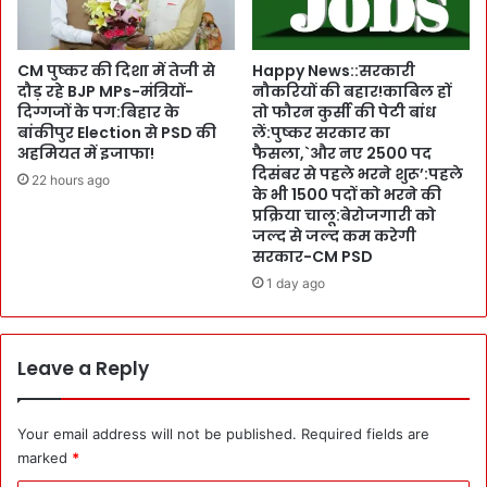
ब
v
ग
e
ई
:
CM पुष्कर की दिशा में तेजी से
Happy News::सरकारी
थी
दौड़ रहे BJP MPs-मंत्रियों-
नौकरियों की बहार!काबिल हों
म
F
दिग्गजों के पग:बिहार के
तो फौरन कुर्सी की पेटी बांध
री
बांकीपुर Election से PSD की
लें:पुष्कर सरकार का
o
ज
अहमियत में इजाफा!
फैसला,`और नए 2500 पद
r
खु
दिसंबर से पहले भरने शुरू’:पहले
m
22 hours ago
द
के भी 1500 पदों को भरने की
e
भी
प्रक्रिया चालू:बेरोजगारी को
r
दे
जल्द से जल्द कम करेगी
C
ख
सरकार-CM PSD
h
ता
1 day ago
a
र
m
हा
p
क
i
मा
Leave a Reply
o
ल
n
:
:
G
Your email address will not be published.
Required fields are
तु
r
marked
*
षा
a