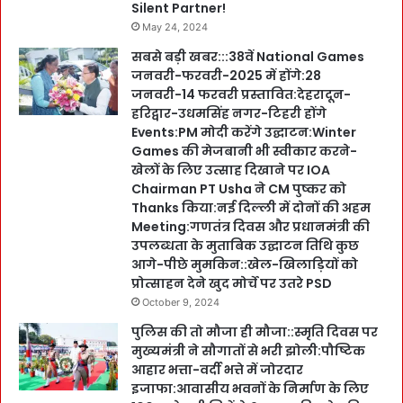
Silent Partner!
May 24, 2024
सबसे बड़ी खबर:::38वें National Games
जनवरी-फरवरी-2025 में होंगे:28
जनवरी-14 फरवरी प्रस्तावित:देहरादून-
हरिद्वार-उधमसिंह नगर-टिहरी होंगे
Events:PM मोदी करेंगे उद्घाटन:Winter
Games की मेजबानी भी स्वीकार करने-
खेलों के लिए उत्साह दिखाने पर IOA
Chairman PT Usha ने CM पुष्कर को
Thanks किया:नई दिल्ली में दोनों की अहम
Meeting:गणतंत्र दिवस और प्रधानमंत्री की
उपलब्धता के मुताबिक उद्घाटन तिथि कुछ
आगे-पीछे मुमकिन::खेल-खिलाड़ियों को
प्रोत्साहन देने खुद मोर्चे पर उतरे PSD
October 9, 2024
पुलिस की तो मौजा ही मौजा::स्मृति दिवस पर
मुख्यमंत्री ने सौगातों से भरी झोली:पौष्टिक
आहार भत्ता-वर्दी भत्ते में जोरदार
इजाफा:आवासीय भवनों के निर्माण के लिए