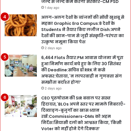
जल्द से जल्द कम करेगी सरकार-CM PSD
1 day ago
अलग-अलग देशों के व्यंजनों की सोंधी खुशबू से
महका Graphic Era Campus:8 देशों के
Students ने तैयार किए लजीज Dish:अपने
देशों की खान-पान से जुड़ी संस्कृति-परंपरा का
उत्कृष्ट नमूना किया पेश
2 days ago
6,464 Flats तैयार:PM आवास योजना में पूरा
हुआ निर्माण कार्य:बचे हुए के लिए 30 सितंबर
की Deadline:सचिव डॉ RRK ने कसे
अफसर:चेताया,`न लापरवाही न गुणवत्ता संग
सम्झौता बर्दाश्त होगा’
2 days ago
CEO पुरुषोत्तम की SIR बवाल पर सख्त
हिदायत,`BLOs अपने स्तर पर मामले निबटाएँ-
दिव्याङ्ग-बुजुर्गों का खास ध्यान
रखें:Commissioners-DMs को अहम
निर्देश:सियासी दलों को आश्वस्त किया,`किसी
Voter को नहीं होने देंगे दिक्कत’