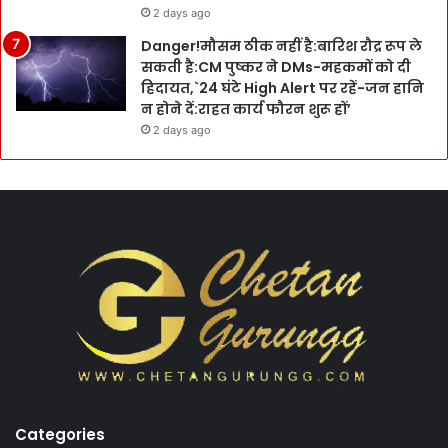
2 days ago
Danger!मौसम ठीक नहीं है:बारिश रौद्र रूप ले
सकती है:CM पुष्कर ने DMs-महकमों को दी
हिदायत,`24 घंटे High Alert पर रहें-जन हानि
न होने दें:राहत कार्य फौरन शुरू हों’
2 days ago
Categories