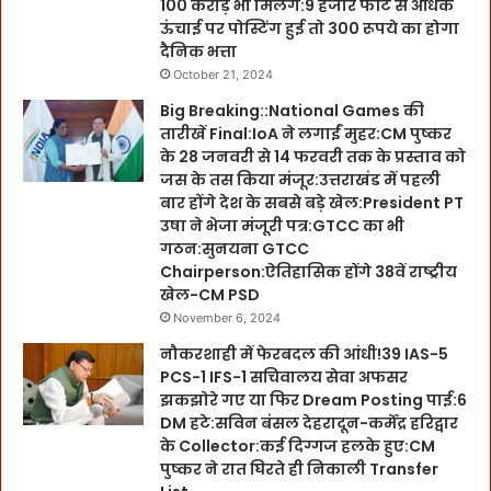
100 करोड़ भी मिलेंगे:9 हजार फीट से अधिक
ऊंचाई पर पोस्टिंग हुई तो 300 रूपये का होगा
दैनिक भत्ता
October 21, 2024
Big Breaking::National Games की
तारीखें Final:IoA ने लगाईं मुहर:CM पुष्कर
के 28 जनवरी से 14 फरवरी तक के प्रस्ताव को
जस के तस किया मंजूर:उत्तराखंड में पहली
बार होंगे देश के सबसे बड़े खेल:President PT
उषा ने भेजा मंजूरी पत्र:GTCC का भी
गठन:सुनयना GTCC
Chairperson:ऐतिहासिक होंगे 38वें राष्ट्रीय
खेल-CM PSD
November 6, 2024
नौकरशाही में फेरबदल की आंधी!39 IAS-5
PCS-1 IFS-1 सचिवालय सेवा अफसर
झकझोरे गए या फिर Dream Posting पाई:6
DM हटे:सविन बंसल देहरादून-कर्मेंद्र हरिद्वार
के Collector:कई दिग्गज हलके हुए:CM
पुष्कर ने रात घिरते ही निकाली Transfer