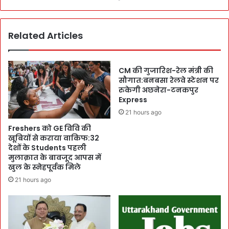
नीं
c
:
i
1
a
Related Articles
7
l
8
i
रैं
s
क
t
CM की गुजारिश-रेल मंत्री की
मि
s
सौगात:बनबसा रेलवे स्टेशन पर
ली
ने
रुकेगी अछनेरा-टनकपुर
:
Express
ब
बै
द
21 hours ago
ड
ल
Freshers को GE विवि की
मि
दि
खूबियों से कराया वाकिफ:32
न्ट
ए
देशों के Students पहली
न
H
मुलाक़ात के बावजूद आपस में
छो
e
खुल के स्नेहपूर्वक मिले
ड़
a
21 hours ago
प
r
ढ़ा
t
ई
V
में
a
डू
l