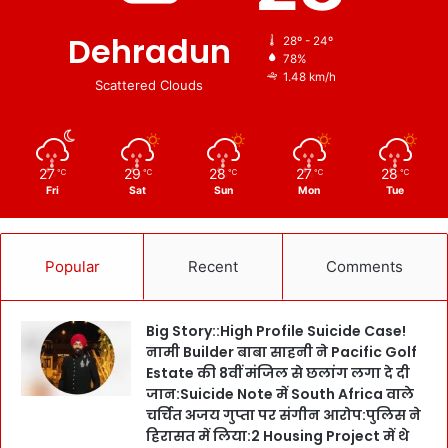
Dehradun
28º - 24º
78%
1.48 km/h
Scattered Clouds
27
29
28
27
28
℃
℃
℃
℃
℃
Fri
Sat
Sun
Mon
Tue
Popular
Recent
Comments
Big Story::High Profile Suicide Case!
नामी Builder बाबा साहनी ने Pacific Golf
Estate की 8वीं मंजिल से छलांग लगा दे दी
जान:Suicide Note में South Africa वाले
चर्चित अजय गुप्ता पर संगीन आरोप:पुलिस ने
हिरासत में लिया:2 Housing Project में थे