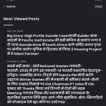
स्वास्थ्य
(153)
Most Viewed Posts
May 24, 2024
Big Story::High Profile Suicide Case!नामी Builder बाबा
साहनी ने Pacific Golf Estate की 8वीं मंजिल से छलांग लगा दे
दी जान:Suicide Note में South Africa वाले चर्चित अजय गुप्ता
पर संगीन आरोप:पुलिस ने हिरासत में लिया:2 Housing Project
में थे Silent Partner!
October 9, 2024
सबसे बड़ी खबर:::38वें National Games जनवरी-
फरवरी-2025 में होंगे:28 जनवरी-14 फरवरी प्रस्तावित:देहरादून-
हरिद्वार-उधमसिंह नगर-टिहरी होंगे Events:PM मोदी करेंगे
उद्घाटन:Winter Games की मेजबानी भी स्वीकार करने-खेलों
के लिए उत्साह दिखाने पर IOA Chairman PT Usha ने CM
पुष्कर को Thanks किया:नई दिल्ली में दोनों की अहम
Meeting:गणतंत्र दिवस और प्रधानमंत्री की उपलब्धता के
मुताबिक उद्घाटन तिथि कुछ आगे-पीछे मुमकिन::खेल-खिलाड़ियों
को प्रोत्साहन देने खुद मोर्चे पर उतरे PSD