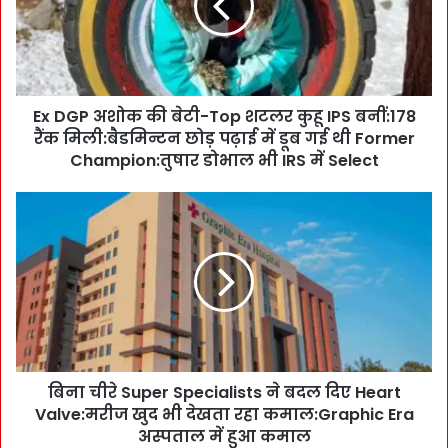
P
अ
शो
क
की
Ex DGP अशोक की बेटी-Top शटलर कुहू IPS बनीं:178
बे
रैंक मिली:बैडमिन्टन छोड़ पढ़ाई में डूब गई थी Former
टी
-
Champion:तुषार डोभाल भी IRS में Select
T
o
बि
p
ना
श
ची
ट
रे
ल
S
र
u
कु
p
हू
e
I
r
P
बिना चीरे Super Specialists ने बदल दिए Heart
S
S
Valve:मरीज खुद भी देखता रहा कमाल:Graphic Era
p
ब
e
अस्पताल में हुआ कमाल