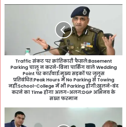
T
r
a
f
f
i
c
सं
क
Traffic संकट पर क्रांतिकारी फैसले:Basement
ट
Parking चालू न करने-बिना पार्किंग वाले Wedding
प
र
Point पर कार्रवाई:मुख्य सड़कों पर जुलूस
क्रां
प्रतिबंधित:Peak Hours में No Parking से Towing
ति
नहीं:School-College में भी Parking होगी:खुलने-बंद
का
करने का Time होगा अलग-अलग:DGP अभिनव के
री
सख्त फरमान
फै
स
पौ
ले
ड़ी
:
लो
B