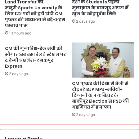
Land Transfer को
देशों के Students पहली
बि
का
मंजूरी:Sports University के
मुलाक़ात के बावजूद आपस में
ना
धु
लिए 122 पदों को हरी झंडी:CM
खुल के स्नेहपूर्वक मिले
पा
आं
पुष्कर की अध्यक्षता में बड़े-अहम
2 days ago
र्किं
प्रस्ताव पास
धा
ग
र
13 hours ago
वा
अं
ले
दा
CM की गुजारिश-रेल मंत्री की
W
ज
सौगात:बनबसा रेलवे स्टेशन पर
e
में
रुकेगी अछनेरा-टनकपुर
d
प
Express
d
र
2 days ago
i
चा
n
CM पुष्कर की दिशा में तेजी से
दा
g
दौड़ रहे BJP MPs-मंत्रियों-
खि
दिग्गजों के पग:बिहार के
P
ल
बांकीपुर Election से PSD की
o
अहमियत में इजाफा!
i
n
2 days ago
t
प
र
Leave a Reply