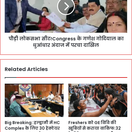
क
a
स
s
भा
e
सी
m
ट
e
!
n
पौड़ी लोकसभा सीट!Congress के गणेश गोदियाल का
C
t
धुआंधार अंदाज में परचा दाखिल
o
P
n
a
g
r
r
k
Related Articles
e
i
s
n
s
g
के
चा
ग
लू
णे
न
श
क
गो
र
दि
Big Breaking::हल्द्वानी में HC
Freshers को GE विवि की
ने
या
Complex के लिए 30 हेक्टेयर
खूबियों से कराया वाकिफ:32
-
ल