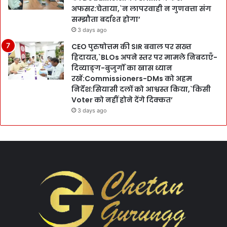
अफसर:चेताया,`न लापरवाही न गुणवत्ता संग
सम्झौता बर्दाश्त होगा’
3 days ago
CEO पुरुषोत्तम की SIR बवाल पर सख्त
हिदायत,`BLOs अपने स्तर पर मामले निबटाएँ-
दिव्याङ्ग-बुजुर्गों का खास ध्यान
रखें:Commissioners-DMs को अहम
निर्देश:सियासी दलों को आश्वस्त किया,`किसी
Voter को नहीं होने देंगे दिक्कत’
3 days ago