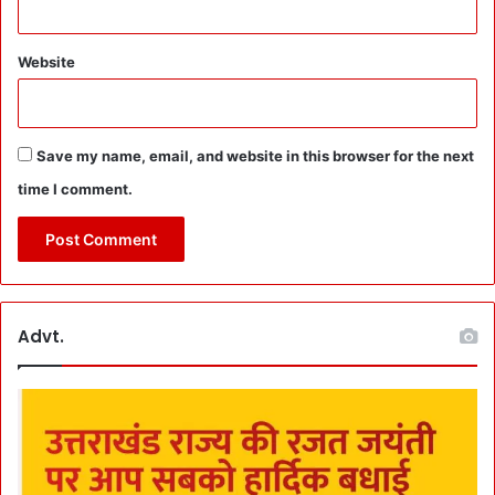
e
a
Website
k
H
o
u
Save my name, email, and website in this browser for the next
r
s
time I comment.
में
N
o
P
a
r
Advt.
k
i
n
g
से
T
o