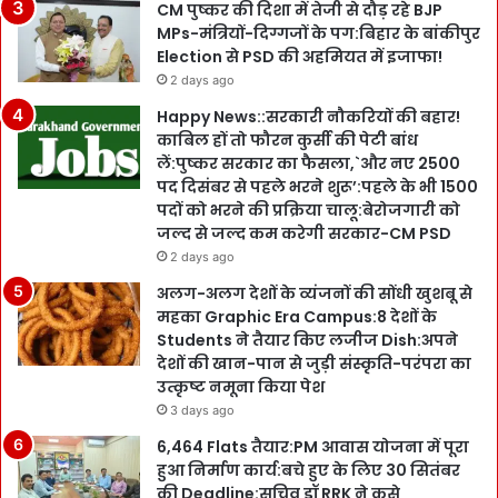
CM पुष्कर की दिशा में तेजी से दौड़ रहे BJP
MPs-मंत्रियों-दिग्गजों के पग:बिहार के बांकीपुर
Election से PSD की अहमियत में इजाफा!
2 days ago
Happy News::सरकारी नौकरियों की बहार!
काबिल हों तो फौरन कुर्सी की पेटी बांध
लें:पुष्कर सरकार का फैसला,`और नए 2500
पद दिसंबर से पहले भरने शुरू’:पहले के भी 1500
पदों को भरने की प्रक्रिया चालू:बेरोजगारी को
जल्द से जल्द कम करेगी सरकार-CM PSD
2 days ago
अलग-अलग देशों के व्यंजनों की सोंधी खुशबू से
महका Graphic Era Campus:8 देशों के
Students ने तैयार किए लजीज Dish:अपने
देशों की खान-पान से जुड़ी संस्कृति-परंपरा का
उत्कृष्ट नमूना किया पेश
3 days ago
6,464 Flats तैयार:PM आवास योजना में पूरा
हुआ निर्माण कार्य:बचे हुए के लिए 30 सितंबर
की Deadline:सचिव डॉ RRK ने कसे