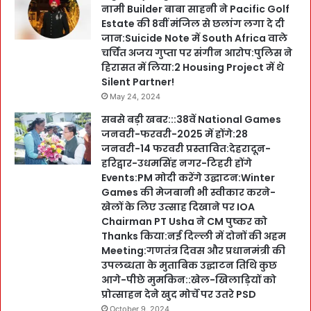
नामी Builder बाबा साहनी ने Pacific Golf
Estate की 8वीं मंजिल से छलांग लगा दे दी
जान:Suicide Note में South Africa वाले
चर्चित अजय गुप्ता पर संगीन आरोप:पुलिस ने
हिरासत में लिया:2 Housing Project में थे
Silent Partner!
May 24, 2024
सबसे बड़ी खबर:::38वें National Games
जनवरी-फरवरी-2025 में होंगे:28
जनवरी-14 फरवरी प्रस्तावित:देहरादून-
हरिद्वार-उधमसिंह नगर-टिहरी होंगे
Events:PM मोदी करेंगे उद्घाटन:Winter
Games की मेजबानी भी स्वीकार करने-
खेलों के लिए उत्साह दिखाने पर IOA
Chairman PT Usha ने CM पुष्कर को
Thanks किया:नई दिल्ली में दोनों की अहम
Meeting:गणतंत्र दिवस और प्रधानमंत्री की
उपलब्धता के मुताबिक उद्घाटन तिथि कुछ
आगे-पीछे मुमकिन::खेल-खिलाड़ियों को
प्रोत्साहन देने खुद मोर्चे पर उतरे PSD
October 9, 2024