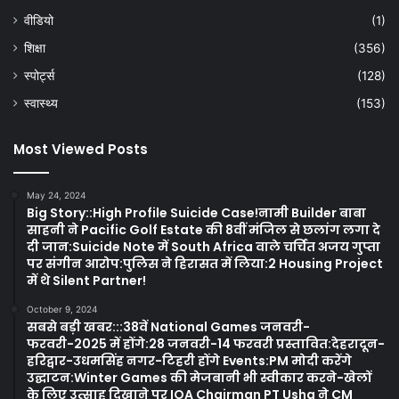
वीडियो
(1)
शिक्षा
(356)
स्पोर्ट्स
(128)
स्वास्थ्य
(153)
Most Viewed Posts
May 24, 2024
Big Story::High Profile Suicide Case!नामी Builder बाबा
साहनी ने Pacific Golf Estate की 8वीं मंजिल से छलांग लगा दे
दी जान:Suicide Note में South Africa वाले चर्चित अजय गुप्ता
पर संगीन आरोप:पुलिस ने हिरासत में लिया:2 Housing Project
में थे Silent Partner!
October 9, 2024
सबसे बड़ी खबर:::38वें National Games जनवरी-
फरवरी-2025 में होंगे:28 जनवरी-14 फरवरी प्रस्तावित:देहरादून-
हरिद्वार-उधमसिंह नगर-टिहरी होंगे Events:PM मोदी करेंगे
उद्घाटन:Winter Games की मेजबानी भी स्वीकार करने-खेलों
के लिए उत्साह दिखाने पर IOA Chairman PT Usha ने CM