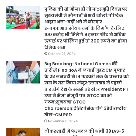
पुलिस की तो मौजा ही मौजा::स्मृति दिवस पर
मुख्यमंत्री ने सौगातों से भरी झोली:पौष्टिक
आहार भत्ता-वर्दी भत्ते में जोरदार
इजाफा:आवासीय भवनों के निर्माण के लिए
100 करोड़ भी मिलेंगे:9 हजार फीट से अधिक
ऊंचाई पर पोस्टिंग हुई तो 300 रूपये का होगा
दैनिक भत्ता
October 21, 2024
Big Breaking::National Games की
तारीखें Final:IoA ने लगाईं मुहर:CM पुष्कर
के 28 जनवरी से 14 फरवरी तक के प्रस्ताव को
जस के तस किया मंजूर:उत्तराखंड में पहली
बार होंगे देश के सबसे बड़े खेल:President PT
उषा ने भेजा मंजूरी पत्र:GTCC का भी
गठन:सुनयना GTCC
Chairperson:ऐतिहासिक होंगे 38वें राष्ट्रीय
खेल-CM PSD
November 6, 2024
नौकरशाही में फेरबदल की आंधी!39 IAS-5