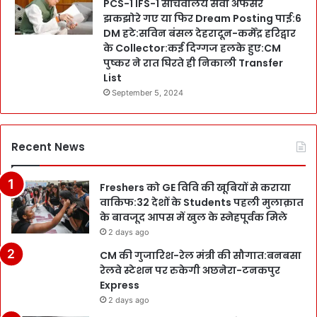
PCS-1 IFS-1 सचिवालय सेवा अफसर
झकझोरे गए या फिर Dream Posting पाई:6
DM हटे:सविन बंसल देहरादून-कर्मेंद्र हरिद्वार
के Collector:कई दिग्गज हलके हुए:CM
पुष्कर ने रात घिरते ही निकाली Transfer
List
September 5, 2024
Recent News
Freshers को GE विवि की खूबियों से कराया
वाकिफ:32 देशों के Students पहली मुलाक़ात
के बावजूद आपस में खुल के स्नेहपूर्वक मिले
2 days ago
CM की गुजारिश-रेल मंत्री की सौगात:बनबसा
रेलवे स्टेशन पर रुकेगी अछनेरा-टनकपुर
Express
2 days ago