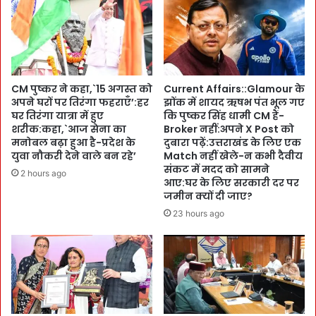
जां
का
बा
स
जों
के
सं
लि
ग
ए
मि
क
CM पुष्कर ने कहा,`15 अगस्त को
Current Affairs::Glamour के
ल
ई
अपने घरों पर तिरंगा फहराएँ’:हर
झोंक में शायद ऋषभ पंत भूल गए
म
यो
घर तिरंगा यात्रा में हुए
कि पुष्कर सिंह धामी CM हैं-
की
ज
शरीक:कहा,`आज सेना का
Broker नहीं:अपने X Post को
ब
ना
मनोबल बढ़ा हुआ है-प्रदेश के
दुबारा पढ़ें:उत्तराखंड के लिए एक
र्फी
ओं
युवा नौकरी देने वाले बन रहे’
Match नहीं खेले-न कभी दैवीय
ली
संकट में मदद को सामने
का
2 hours ago
वा
आए:घर के लिए सरकारी दर पर
तो
जमीन क्यों दी जाए?
दि
ह
यों
फा
23 hours ago
में
:
कि
G
या
v
यो
t
गा
D
:
e
प
g