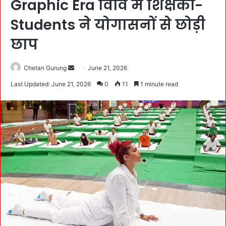
Graphic Era विवि में शिक्षकों-
Students ने योगासनों से छोड़ी
छाप
Chetan Gurung
S
June 21, 2026
e
Last Updated: June 21, 2026
0
11
1 minute read
n
d
a
n
e
m
a
i
l