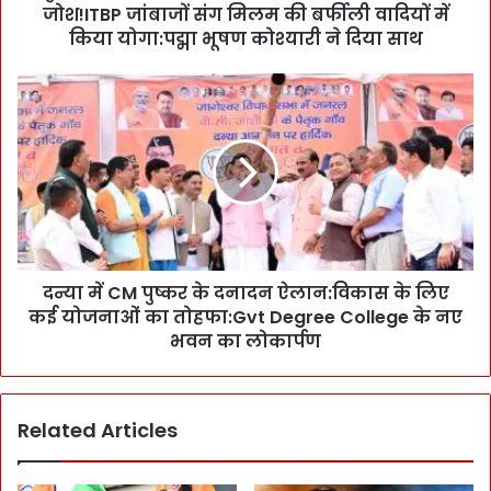
जोश!ITBP जांबाजों संग मिलम की बर्फीली वादियों में
की
इ
किया योगा:पद्मा भूषण कोश्यारी ने दिया साथ
क
लौ
द
ती
न्या
मं
में
त्री
C
रे
M
खा
पु
की
ष्क
जां
र
बा
के
जी
दन्या में CM पुष्कर के दनादन ऐलान:विकास के लिए
द
-
कई योजनाओं का तोहफा:Gvt Degree College के नए
ना
जो
द
भवन का लोकार्पण
श
न
!
ऐ
I
ला
Related Articles
T
न
B
:
P
वि