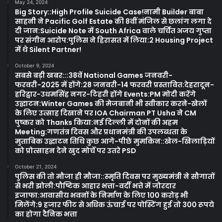
May 24, 2024
Big Story::High Profile Suicide Case!नामी Builder बाबा
साहनी ने Pacific Golf Estate की 8वीं मंजिल से छलांग लगा दे
दी जान:Suicide Note में South Africa वाले चर्चित अजय गुप्ता
पर संगीन आरोप:पुलिस ने हिरासत में लिया:2 Housing Project
में थे Silent Partner!
October 9, 2024
सबसे बड़ी खबर:::38वें National Games जनवरी-
फरवरी-2025 में होंगे:28 जनवरी-14 फरवरी प्रस्तावित:देहरादून-
हरिद्वार-उधमसिंह नगर-टिहरी होंगे Events:PM मोदी करेंगे
उद्घाटन:Winter Games की मेजबानी भी स्वीकार करने-खेलों
के लिए उत्साह दिखाने पर IOA Chairman PT Usha ने CM
पुष्कर को Thanks किया:नई दिल्ली में दोनों की अहम
Meeting:गणतंत्र दिवस और प्रधानमंत्री की उपलब्धता के
मुताबिक उद्घाटन तिथि कुछ आगे-पीछे मुमकिन::खेल-खिलाड़ियों
को प्रोत्साहन देने खुद मोर्चे पर उतरे PSD
October 21, 2024
पुलिस की तो मौजा ही मौजा::स्मृति दिवस पर मुख्यमंत्री ने सौगातों
से भरी झोली:पौष्टिक आहार भत्ता-वर्दी भत्ते में जोरदार
इजाफा:आवासीय भवनों के निर्माण के लिए 100 करोड़ भी
मिलेंगे:9 हजार फीट से अधिक ऊंचाई पर पोस्टिंग हुई तो 300 रूपये
का होगा दैनिक भत्ता