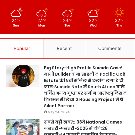
24
27
26
32
32
℃
℃
℃
℃
℃
Sun
Mon
Tue
Wed
Thu
Popular
Recent
Comments
Big Story::High Profile Suicide Case!
नामी Builder बाबा साहनी ने Pacific Golf
Estate की 8वीं मंजिल से छलांग लगा दे दी
जान:Suicide Note में South Africa वाले
चर्चित अजय गुप्ता पर संगीन आरोप:पुलिस ने
हिरासत में लिया:2 Housing Project में थे
Silent Partner!
May 24, 2024
सबसे बड़ी खबर:::38वें National Games
जनवरी-फरवरी-2025 में होंगे:28
जनवरी-14 फरवरी प्रस्तावित:देहरादून-