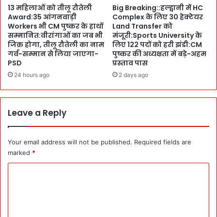
13 महिलाओं को तीलू रौतेली
Big Breaking::हल्द्वानी में HC
द्मा
r
Award:35 आंगनवाड़ी
Complex के लिए 30 हेक्टेयर
भू
e
Workers भी CM पुष्कर के हाथों
Land Transfer को
ष
e
सम्मानित:वीरांगाओं का जब भी
मंजूरी:Sports University के
ण
C
जिक्र होगा, तीलू रौतेली का नाम
लिए 122 पदों को हरी झंडी:CM
को
o
गर्व-सम्मान से लिया जाएगा-
पुष्कर की अध्यक्षता में बड़े-अहम
श्या
l
PSD
प्रस्ताव पास
री
l
24 hours ago
2 days ago
ने
e
दि
g
या
e
सा
Leave a Reply
के
थ
न
ए
Your email address will not be published.
Required fields are
भ
व
marked
*
न
C
का
लो
o
का
m
र्प
ण
m