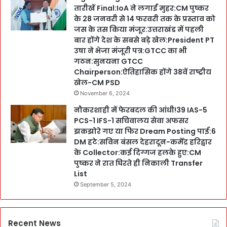
तारीखें Final:IoA ने लगाईं मुहर:CM पुष्कर
के 28 जनवरी से 14 फरवरी तक के प्रस्ताव को
जस के तस किया मंजूर:उत्तराखंड में पहली
बार होंगे देश के सबसे बड़े खेल:President PT
उषा ने भेजा मंजूरी पत्र:GTCC का भी
गठन:सुनयना GTCC
Chairperson:ऐतिहासिक होंगे 38वें राष्ट्रीय
खेल-CM PSD
November 6, 2024
नौकरशाही में फेरबदल की आंधी!39 IAS-5
PCS-1 IFS-1 सचिवालय सेवा अफसर
झकझोरे गए या फिर Dream Posting पाई:6
DM हटे:सविन बंसल देहरादून-कर्मेंद्र हरिद्वार
के Collector:कई दिग्गज हलके हुए:CM
पुष्कर ने रात घिरते ही निकाली Transfer
List
September 5, 2024
Recent News