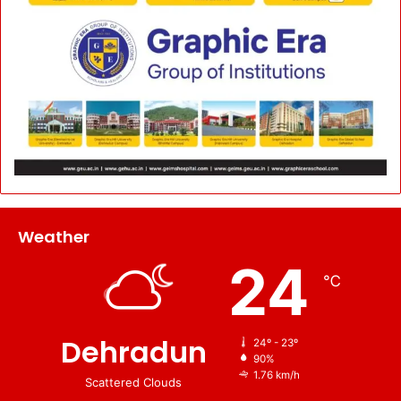
Weather
24
℃
Dehradun
24º - 23º
90%
1.76 km/h
Scattered Clouds