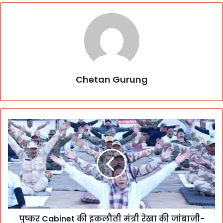
Chetan Gurung
पु
ष्क
र
C
a
b
i
n
e
पुष्कर Cabinet की इकलौती मंत्री रेखा की जांबाजी-
t