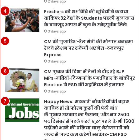
2 days ago
Freshers को GE विवि की खूबियों से कराया
वाकिफ:32 देशों के Students पहली मुलाक़ात
के बावजूद आपस में खुल के स्नेहपूर्वक मिले
3 days ago
CM की गुजारिश-रेल मंत्री की सौगात:बनबसा
रेलवे स्टेशन पर रुकेगी अछनेरा-टनकपुर
Express
3 days ago
CM पुष्कर की दिशा में तेजी से दौड़ रहे BJP
MPs-मंत्रियों-दिग्गजों के पग:बिहार के बांकीपुर
Election से PSD की अहमियत में इजाफा!
3 days ago
Happy News::सरकारी नौकरियों की बहार!
काबिल हों तो फौरन कुर्सी की पेटी बांध
लें:पुष्कर सरकार का फैसला,`और नए 2500
पद दिसंबर से पहले भरने शुरू’:पहले के भी 1500
पदों को भरने की प्रक्रिया चालू:बेरोजगारी को
जल्द से जल्द कम करेगी सरकार-CM PSD