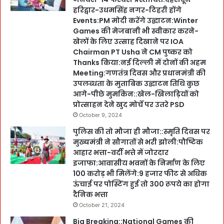
हरिद्वार-उधमसिंह नगर-टिहरी होंगे
Events:PM मोदी करेंगे उद्घाटन:Winter
Games की मेजबानी भी स्वीकार करने-
खेलों के लिए उत्साह दिखाने पर IOA
Chairman PT Usha ने CM पुष्कर को
Thanks किया:नई दिल्ली में दोनों की अहम
Meeting:गणतंत्र दिवस और प्रधानमंत्री की
उपलब्धता के मुताबिक उद्घाटन तिथि कुछ
आगे-पीछे मुमकिन::खेल-खिलाड़ियों को
प्रोत्साहन देने खुद मोर्चे पर उतरे PSD
October 9, 2024
पुलिस की तो मौजा ही मौजा::स्मृति दिवस पर
मुख्यमंत्री ने सौगातों से भरी झोली:पौष्टिक
आहार भत्ता-वर्दी भत्ते में जोरदार
इजाफा:आवासीय भवनों के निर्माण के लिए
100 करोड़ भी मिलेंगे:9 हजार फीट से अधिक
ऊंचाई पर पोस्टिंग हुई तो 300 रूपये का होगा
दैनिक भत्ता
October 21, 2024
Big Breaking::National Games की