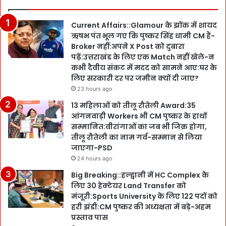
Current Affairs::Glamour के झोंक में शायद
ऋषभ पंत भूल गए कि पुष्कर सिंह धामी CM हैं-
Broker नहीं:अपने X Post को दुबारा
पढ़ें:उत्तराखंड के लिए एक Match नहीं खेले-न
कभी दैवीय संकट में मदद को सामने आए:घर के
लिए सरकारी दर पर जमीन क्यों दी जाए?
23 hours ago
13 महिलाओं को तीलू रौतेली Award:35
आंगनवाड़ी Workers भी CM पुष्कर के हाथों
सम्मानित:वीरांगाओं का जब भी जिक्र होगा,
तीलू रौतेली का नाम गर्व-सम्मान से लिया
जाएगा-PSD
24 hours ago
Big Breaking::हल्द्वानी में HC Complex के
लिए 30 हेक्टेयर Land Transfer को
मंजूरी:Sports University के लिए 122 पदों को
हरी झंडी:CM पुष्कर की अध्यक्षता में बड़े-अहम
प्रस्ताव पास