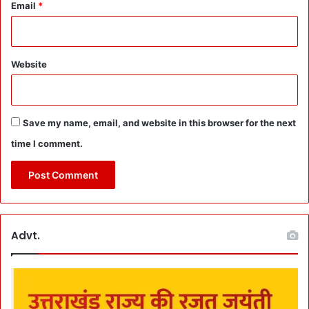
Email
*
2
र्दे
0
श
फी
स
Website
दी
ख
र्च
स
Save my name, email, and website in this browser for the next
र
का
time I comment.
र
उ
ठा
ए
गी
Advt.