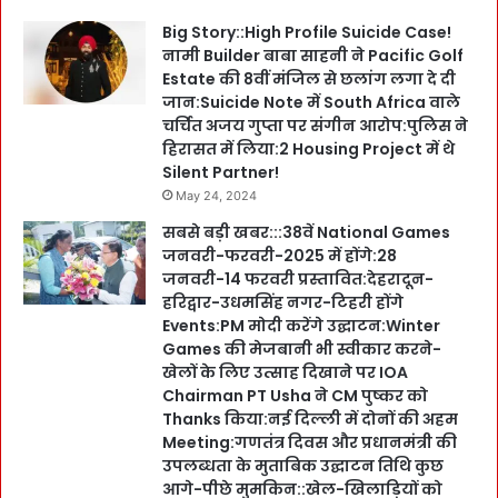
Big Story::High Profile Suicide Case!
नामी Builder बाबा साहनी ने Pacific Golf
Estate की 8वीं मंजिल से छलांग लगा दे दी
जान:Suicide Note में South Africa वाले
चर्चित अजय गुप्ता पर संगीन आरोप:पुलिस ने
हिरासत में लिया:2 Housing Project में थे
Silent Partner!
May 24, 2024
सबसे बड़ी खबर:::38वें National Games
जनवरी-फरवरी-2025 में होंगे:28
जनवरी-14 फरवरी प्रस्तावित:देहरादून-
हरिद्वार-उधमसिंह नगर-टिहरी होंगे
Events:PM मोदी करेंगे उद्घाटन:Winter
Games की मेजबानी भी स्वीकार करने-
खेलों के लिए उत्साह दिखाने पर IOA
Chairman PT Usha ने CM पुष्कर को
Thanks किया:नई दिल्ली में दोनों की अहम
Meeting:गणतंत्र दिवस और प्रधानमंत्री की
उपलब्धता के मुताबिक उद्घाटन तिथि कुछ
आगे-पीछे मुमकिन::खेल-खिलाड़ियों को