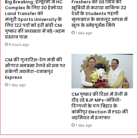
Big Breaking::हल्द्वानी में HC
Freshers को GE विवि की
व
u
Complex के लिए 30 हेक्टेयर
खूबियों से कराया वाकिफ:32
स्वी
s
Land Transfer को
देशों के Students पहली
का
e
मंजूरी:Sports University के
मुलाक़ात के बावजूद आपस में
र
:
लिए 122 पदों को हरी झंडी:CM
खुल के स्नेहपूर्वक मिले
:
C
पुष्कर की अध्यक्षता में बड़े-अहम
1 day ago
P
प्रस्ताव पास
M
M
पु
6 hours ago
मो
ष्क
दी
र
CM की गुजारिश-रेल मंत्री की
-
ने
सौगात:बनबसा रेलवे स्टेशन पर
H
कि
रुकेगी अछनेरा-टनकपुर
M
या
Express
शा
था
1 day ago
ह
ऐ
का
CM पुष्कर की दिशा में तेजी से
ला
दौड़ रहे BJP MPs-मंत्रियों-
कि
न
दिग्गजों के पग:बिहार के
शा
:
बांकीपुर Election से PSD की
ऊ
स
अहमियत में इजाफा!
बां
चि
1 day ago
ध
व
स
डॉ