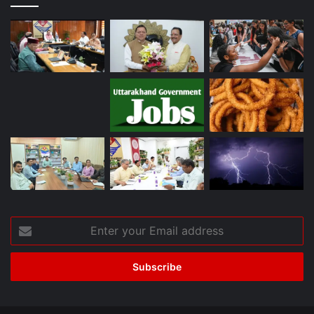
Enter
your
Email
address