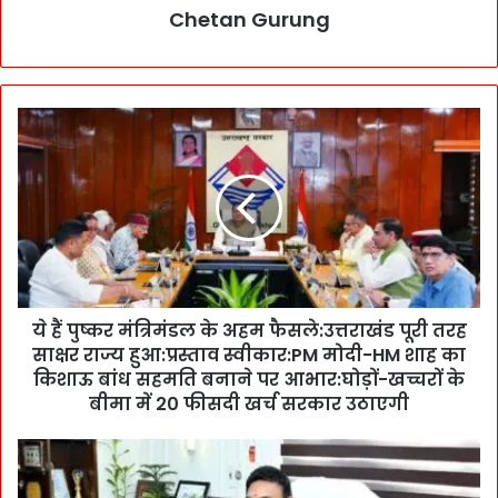
Chetan Gurung
ये
हैं
पु
ष्क
र
मं
त्रि
मं
ड
ये हैं पुष्कर मंत्रिमंडल के अहम फैसले:उत्तराखंड पूरी तरह
ल
साक्षर राज्य हुआ:प्रस्ताव स्वीकार:PM मोदी-HM शाह का
के
अ
किशाऊ बांध सहमति बनाने पर आभार:घोड़ों-खच्चरों के
ह
बीमा में 20 फीसदी खर्च सरकार उठाएगी
म
फै
बा
स
गे
ले
श्व