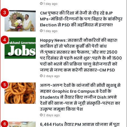
1 day ago
CM पुष्कर की दिशा में तेजी से दौड़ रहे BJP
MPs-मंत्रियों-दिग्गजों के पग:बिहार के बांकीपुर
Election से PSD की अहमियत में इजाफा!
1 day ago
Happy News::सरकारी नौकरियों की बहार!
काबिल हों तो फौरन कुर्सी की पेटी बांध
लें:पुष्कर सरकार का फैसला,`और नए 2500
पद दिसंबर से पहले भरने शुरू’:पहले के भी 1500
पदों को भरने की प्रक्रिया चालू:बेरोजगारी को
जल्द से जल्द कम करेगी सरकार-CM PSD
2 days ago
अलग-अलग देशों के व्यंजनों की सोंधी खुशबू से
महका Graphic Era Campus:8 देशों के
Students ने तैयार किए लजीज Dish:अपने
देशों की खान-पान से जुड़ी संस्कृति-परंपरा का
उत्कृष्ट नमूना किया पेश
2 days ago
6,464 Flats तैयार:PM आवास योजना में पूरा