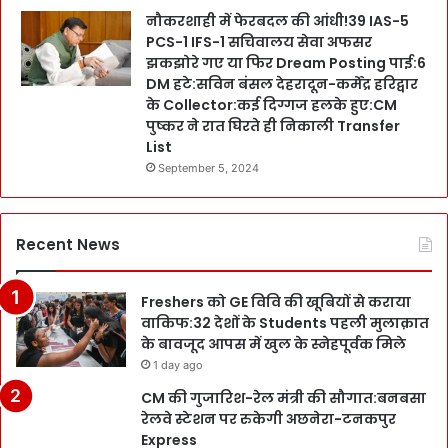
नौकरशाही में फेरबदल की आंधी!39 IAS-5
PCS-1 IFS-1 सचिवालय सेवा अफसर
झकझोरे गए या फिर Dream Posting पाई:6
DM हटे:सविन बंसल देहरादून-कर्मेंद्र हरिद्वार
के Collector:कई दिग्गज हलके हुए:CM
पुष्कर ने रात घिरते ही निकाली Transfer
List
September 5, 2024
Recent News
Freshers को GE विवि की खूबियों से कराया
वाकिफ:32 देशों के Students पहली मुलाक़ात
के बावजूद आपस में खुल के स्नेहपूर्वक मिले
1 day ago
CM की गुजारिश-रेल मंत्री की सौगात:बनबसा
रेलवे स्टेशन पर रुकेगी अछनेरा-टनकपुर
Express