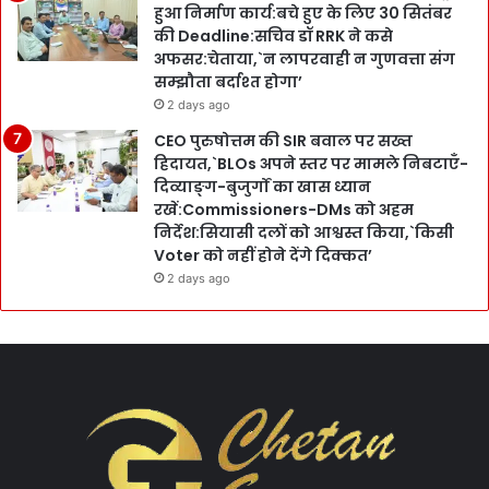
हुआ निर्माण कार्य:बचे हुए के लिए 30 सितंबर
की Deadline:सचिव डॉ RRK ने कसे
अफसर:चेताया,`न लापरवाही न गुणवत्ता संग
सम्झौता बर्दाश्त होगा’
2 days ago
CEO पुरुषोत्तम की SIR बवाल पर सख्त
हिदायत,`BLOs अपने स्तर पर मामले निबटाएँ-
दिव्याङ्ग-बुजुर्गों का खास ध्यान
रखें:Commissioners-DMs को अहम
निर्देश:सियासी दलों को आश्वस्त किया,`किसी
Voter को नहीं होने देंगे दिक्कत’
2 days ago