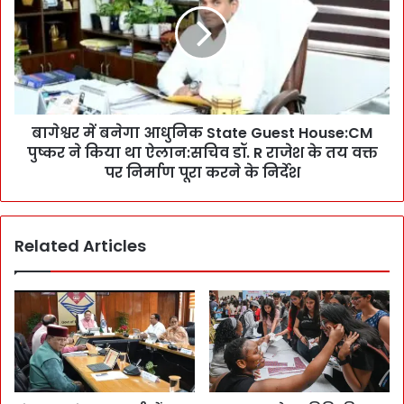
:
र
उ
में
त्त
ब
रा
ने
खं
गा
ड
आ
पू
बागेश्वर में बनेगा आधुनिक State Guest House:CM
धु
री
पुष्कर ने किया था ऐलान:सचिव डॉ. R राजेश के तय वक्त
नि
त
क
पर निर्माण पूरा करने के निर्देश
र
S
ह
t
सा
a
क्ष
Related Articles
t
र
e
रा
G
ज्य
u
हु
e
आ
s
:
t
प्र
H
स्ता
o