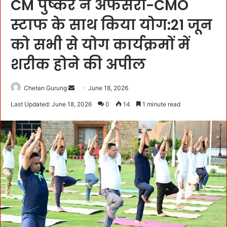
CM पुष्कर ने अफसरों-CMO
स्टाफ के साथ किया योग:21 जून
को सभी से योग कार्यक्रमों में
शरीक होने की अपील
Chetan Gurung
S
June 18, 2026
e
Last Updated: June 18, 2026
0
14
1 minute read
n
d
a
n
e
m
a
i
l