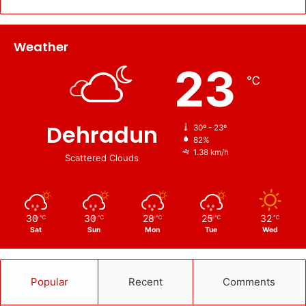
Weather
23
℃
Dehradun
30º - 23º
82%
1.38 km/h
Scattered Clouds
30
30
28
25
32
℃
℃
℃
℃
℃
Sat
Sun
Mon
Tue
Wed
Popular
Recent
Comments