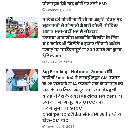
प्रोत्साहन देने खुद मोर्चे पर उतरे PSD
October 9, 2024
पुलिस की तो मौजा ही मौजा::स्मृति दिवस पर
मुख्यमंत्री ने सौगातों से भरी झोली:पौष्टिक
आहार भत्ता-वर्दी भत्ते में जोरदार
इजाफा:आवासीय भवनों के निर्माण के लिए
100 करोड़ भी मिलेंगे:9 हजार फीट से अधिक
ऊंचाई पर पोस्टिंग हुई तो 300 रूपये का होगा
दैनिक भत्ता
October 21, 2024
Big Breaking::National Games की
तारीखें Final:IoA ने लगाईं मुहर:CM पुष्कर
के 28 जनवरी से 14 फरवरी तक के प्रस्ताव को
जस के तस किया मंजूर:उत्तराखंड में पहली
बार होंगे देश के सबसे बड़े खेल:President PT
उषा ने भेजा मंजूरी पत्र:GTCC का भी
गठन:सुनयना GTCC
Chairperson:ऐतिहासिक होंगे 38वें राष्ट्रीय
खेल-CM PSD
November 6, 2024