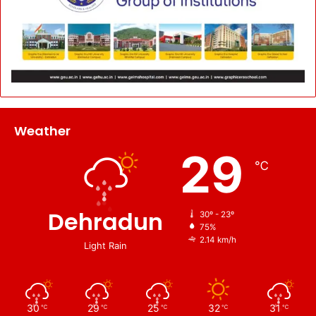
Weather
29
℃
Dehradun
30º - 23º
75%
2.14 km/h
Light Rain
30
29
25
32
31
℃
℃
℃
℃
℃