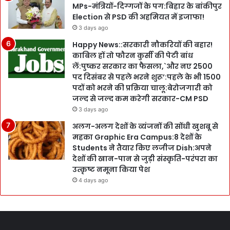
MPs-मंत्रियों-दिग्गजों के पग:बिहार के बांकीपुर
Election से PSD की अहमियत में इजाफा!
3 days ago
Happy News::सरकारी नौकरियों की बहार!
काबिल हों तो फौरन कुर्सी की पेटी बांध
लें:पुष्कर सरकार का फैसला,`और नए 2500
पद दिसंबर से पहले भरने शुरू’:पहले के भी 1500
पदों को भरने की प्रक्रिया चालू:बेरोजगारी को
जल्द से जल्द कम करेगी सरकार-CM PSD
3 days ago
अलग-अलग देशों के व्यंजनों की सोंधी खुशबू से
महका Graphic Era Campus:8 देशों के
Students ने तैयार किए लजीज Dish:अपने
देशों की खान-पान से जुड़ी संस्कृति-परंपरा का
उत्कृष्ट नमूना किया पेश
4 days ago