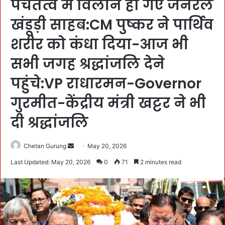
पंचतत्व में विलीन हो गए जनरल
खंडूड़ी साहब:CM पुष्कर ने पार्थिव
शरीर को कंधा दिया-आज भी
सभी जगह श्रद्धांजलि देने
पहुंचे:VP राधारमन-Governor
गुरमीत-केंद्रीय मंत्री खट्टर ने भी
दी श्रद्धांजलि
Chetan Gurung
S
May 20, 2026
e
Last Updated: May 20, 2026
0
71
2 minutes read
n
d
a
n
e