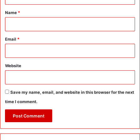
t
क्षी
*
:
Name
*
वि
धा
न
स
Email
*
भा
चु
ना
व
Website
में
टि
क
ट
Save my name, email, and website in this browser for the next
क
time I comment.
ट
ने
का
ख
त
रा