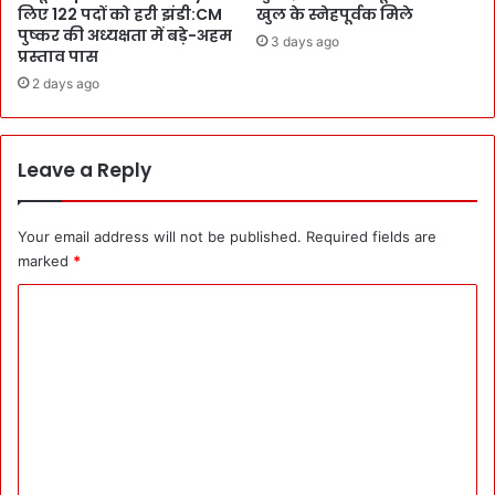
:
लिए 122 पदों को हरी झंडी:CM
खुल के स्नेहपूर्वक मिले
उ
P
पुष्कर की अध्यक्षता में बड़े-अहम
3 days ago
त्त
S
प्रस्ताव पास
रा
D
2 days ago
खं
की
ड
न
के
ज
वि
Leave a Reply
रें
का
ई
स
ना
-
य
Your email address will not be published.
Required fields are
आ
त
marked
*
यो
के
C
ज
लि
नों
ए
o
का
न
m
खा
त
का
म
m
स्त
e
क
n
आ
कां