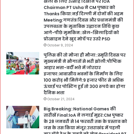
खेलों के लिए उत्साह दिखाने पर IOA
Chairman PT Usha ने CM पुष्कर को
Thanks किया:नई दिल्ली में दोनों की अहम
Meeting:गणतंत्र दिवस और प्रधानमंत्री की
उपलब्धता के मुताबिक उद्घाटन तिथि कुछ
आगे-पीछे मुमकिन::खेल-खिलाड़ियों को
प्रोत्साहन देने खुद मोर्चे पर उतरे PSD
October 9, 2024
पुलिस की तो मौजा ही मौजा::स्मृति दिवस पर
मुख्यमंत्री ने सौगातों से भरी झोली:पौष्टिक
आहार भत्ता-वर्दी भत्ते में जोरदार
इजाफा:आवासीय भवनों के निर्माण के लिए
100 करोड़ भी मिलेंगे:9 हजार फीट से अधिक
ऊंचाई पर पोस्टिंग हुई तो 300 रूपये का होगा
दैनिक भत्ता
October 21, 2024
Big Breaking::National Games की
तारीखें Final:IoA ने लगाईं मुहर:CM पुष्कर
के 28 जनवरी से 14 फरवरी तक के प्रस्ताव को
जस के तस किया मंजूर:उत्तराखंड में पहली