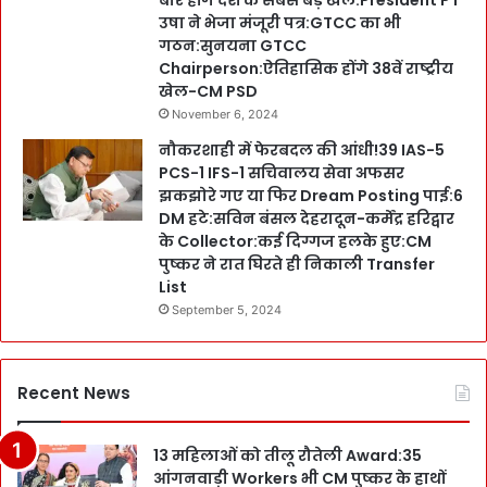
बार होंगे देश के सबसे बड़े खेल:President PT
उषा ने भेजा मंजूरी पत्र:GTCC का भी
गठन:सुनयना GTCC
Chairperson:ऐतिहासिक होंगे 38वें राष्ट्रीय
खेल-CM PSD
November 6, 2024
नौकरशाही में फेरबदल की आंधी!39 IAS-5
PCS-1 IFS-1 सचिवालय सेवा अफसर
झकझोरे गए या फिर Dream Posting पाई:6
DM हटे:सविन बंसल देहरादून-कर्मेंद्र हरिद्वार
के Collector:कई दिग्गज हलके हुए:CM
पुष्कर ने रात घिरते ही निकाली Transfer
List
September 5, 2024
Recent News
13 महिलाओं को तीलू रौतेली Award:35
आंगनवाड़ी Workers भी CM पुष्कर के हाथों