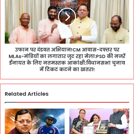
,
न
`
प
रा
र
ज्यों
दं
में
ड
आ
व
प
त
सी
उफान पर दंडवत अभियान!CM आवास-दफ्तर पर
अ
स
MLAs-मंत्रियों का लगातार जुट रहा मेला:PSD की नजरें
भि
ह
या
ईनायत के लिए नतमस्तक आकांक्षी:विधानसभा चुनाव
यो
न
में टिकट कटने का खतरा!
ग
!
-
C
ता
M
ल
Related Articles
आ
मे
वा
ल
स
-
-
सं
द
वा
फ्त
द
र