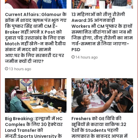
ब
प
हु
र
Current Affairs::Glamour के
13 महिलाओं को तीलू रौतेली
त
M
झोंक में शायद ऋषभ पंत भूल गए
Award:35 आंगनवाड़ी
ज
L
कि पुष्कर सिंह धामी CM हैं-
Workers भी CM पुष्कर के हाथों
रू
A
Broker नहीं:अपने X Post को
सम्मानित:वीरांगाओं का जब भी
री
s
दुबारा पढ़ें:उत्तराखंड के लिए एक
जिक्र होगा, तीलू रौतेली का नाम
’
-
Match नहीं खेले-न कभी दैवीय
गर्व-सम्मान से लिया जाएगा-
:
मं
संकट में मदद को सामने
PSD
H
आए:घर के लिए सरकारी दर पर
त्रि
14 hours ago
M
जमीन क्यों दी जाए?
यों
अ
का
13 hours ago
मि
ल
त
गा
शा
ता
ह
र
सा
जु
म
ट
ने
र
Big Breaking::हल्द्वानी में HC
Freshers को GE विवि की
पे
हा
Complex के लिए 30 हेक्टेयर
खूबियों से कराया वाकिफ:32
श
मे
Land Transfer को
देशों के Students पहली
कि
ला
मंजूरी:Sports University के
मुलाक़ात के बावजूद आपस में
या