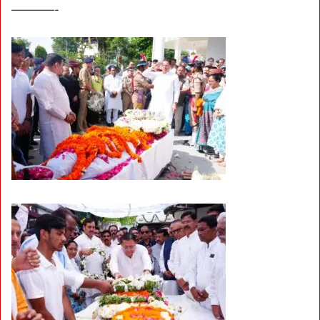
————-