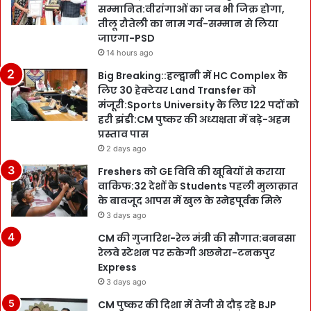
सम्मानित:वीरांगाओं का जब भी जिक्र होगा,
तीलू रौतेली का नाम गर्व-सम्मान से लिया
जाएगा-PSD
14 hours ago
Big Breaking::हल्द्वानी में HC Complex के
लिए 30 हेक्टेयर Land Transfer को
मंजूरी:Sports University के लिए 122 पदों को
हरी झंडी:CM पुष्कर की अध्यक्षता में बड़े-अहम
प्रस्ताव पास
2 days ago
Freshers को GE विवि की खूबियों से कराया
वाकिफ:32 देशों के Students पहली मुलाक़ात
के बावजूद आपस में खुल के स्नेहपूर्वक मिले
3 days ago
CM की गुजारिश-रेल मंत्री की सौगात:बनबसा
रेलवे स्टेशन पर रुकेगी अछनेरा-टनकपुर
Express
3 days ago
CM पुष्कर की दिशा में तेजी से दौड़ रहे BJP