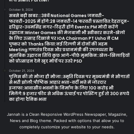
में थे Silent Partner!
October 9, 2024
सबसे बड़ी खबर:::38वें National Games जनवरी-
फरवरी-2025 में होंगे:28 जनवरी-14 फरवरी प्रस्तावित:देहरादून-
हरिद्वार-उधमसिंह नगर-टिहरी होंगे Events:PM मोदी करेंगे
उद्घाटन:Winter Games की मेजबानी भी स्वीकार करने-खेलों
के लिए उत्साह दिखाने पर IOA Chairman PT Usha ने CM
पुष्कर को Thanks किया:नई दिल्ली में दोनों की अहम
Meeting:गणतंत्र दिवस और प्रधानमंत्री की उपलब्धता के
मुताबिक उद्घाटन तिथि कुछ आगे-पीछे मुमकिन::खेल-खिलाड़ियों
को प्रोत्साहन देने खुद मोर्चे पर उतरे PSD
October 21, 2024
पुलिस की तो मौजा ही मौजा::स्मृति दिवस पर मुख्यमंत्री ने सौगातों
से भरी झोली:पौष्टिक आहार भत्ता-वर्दी भत्ते में जोरदार
इजाफा:आवासीय भवनों के निर्माण के लिए 100 करोड़ भी
मिलेंगे:9 हजार फीट से अधिक ऊंचाई पर पोस्टिंग हुई तो 300 रूपये
का होगा दैनिक भत्ता
Jannah is a Clean Responsive WordPress Newspaper, Magazine,
News and Blog theme. Packed with options that allow you to
completely customize your website to your needs.