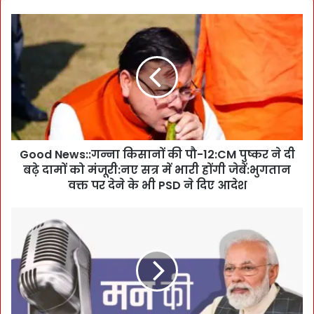
G
o
o
d
N
e
w
s
:
Good News::गन्ना किसानों की पौ-12:CM पुष्कर ने दी
:
बढ़े दामों को मंजूरी:नए सत्र में भारी होंगी जेबें:भुगतान
ग
न्ना
वक्त पर देने के भी PSD ने दिए आदेश
कि
सा
`
नों
म
की
न
पौ
की
-
बा
1
त
2
’