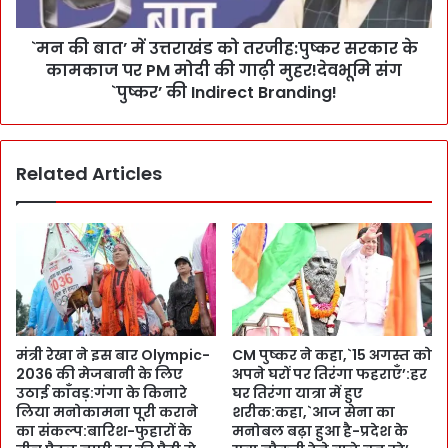
:
में
C
उ
M
`मन की बात’ में उत्तराखंड को तरजीह:पुष्कर सरकार के
त्त
पु
कामकाज पर PM मोदी की गाढ़ी मुहर!देवभूमि संग
रा
ष्क
खं
`पुष्कर’ की Indirect Branding!
र
ड
ने
को
दी
त
Related Articles
ब
र
ढ़े
जी
दा
ह
मों
:
को
पु
मं
ष्क
जू
र
री
स
:
र
मंत्री रेखा ने इस बार Olympic-
CM पुष्कर ने कहा,`15 अगस्त को
न
का
2036 की मेजबानी के लिए
अपने घरों पर तिरंगा फहराएँ’:हर
ए
र
उठाई काँवड़:गंगा के किनारे
घर तिरंगा यात्रा में हुए
स
के
लिया मनोकामना पूरी कराने
शरीक:कहा,`आज सेना का
त्र
का
का संकल्प:बारिश-फुहारों के
मनोबल बढ़ा हुआ है-प्रदेश के
में
म