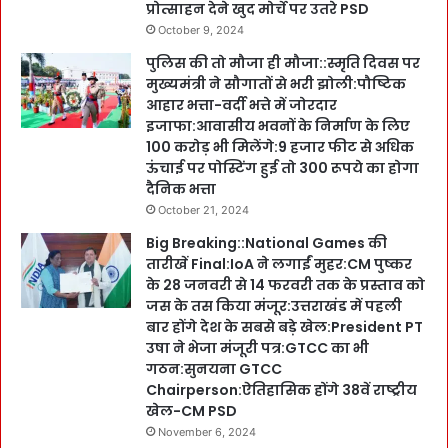
प्रोत्साहन देने खुद मोर्चे पर उतरे PSD
October 9, 2024
पुलिस की तो मौजा ही मौजा::स्मृति दिवस पर
मुख्यमंत्री ने सौगातों से भरी झोली:पौष्टिक
आहार भत्ता-वर्दी भत्ते में जोरदार
इजाफा:आवासीय भवनों के निर्माण के लिए
100 करोड़ भी मिलेंगे:9 हजार फीट से अधिक
ऊंचाई पर पोस्टिंग हुई तो 300 रूपये का होगा
दैनिक भत्ता
October 21, 2024
Big Breaking::National Games की
तारीखें Final:IoA ने लगाईं मुहर:CM पुष्कर
के 28 जनवरी से 14 फरवरी तक के प्रस्ताव को
जस के तस किया मंजूर:उत्तराखंड में पहली
बार होंगे देश के सबसे बड़े खेल:President PT
उषा ने भेजा मंजूरी पत्र:GTCC का भी
गठन:सुनयना GTCC
Chairperson:ऐतिहासिक होंगे 38वें राष्ट्रीय
खेल-CM PSD
November 6, 2024