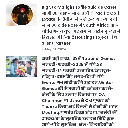
Big Story::High Profile Suicide Case!
नामी Builder बाबा साहनी ने Pacific Golf
Estate की 8वीं मंजिल से छलांग लगा दे दी
जान:Suicide Note में South Africa वाले
चर्चित अजय गुप्ता पर संगीन आरोप:पुलिस ने
हिरासत में लिया:2 Housing Project में थे
Silent Partner!
May 24, 2024
सबसे बड़ी खबर:::38वें National Games
जनवरी-फरवरी-2025 में होंगे:28
जनवरी-14 फरवरी प्रस्तावित:देहरादून-
हरिद्वार-उधमसिंह नगर-टिहरी होंगे
Events:PM मोदी करेंगे उद्घाटन:Winter
Games की मेजबानी भी स्वीकार करने-
खेलों के लिए उत्साह दिखाने पर IOA
Chairman PT Usha ने CM पुष्कर को
Thanks किया:नई दिल्ली में दोनों की अहम
Meeting:गणतंत्र दिवस और प्रधानमंत्री की
उपलब्धता के मुताबिक उद्घाटन तिथि कुछ
आगे-पीछे मुमकिन::खेल-खिलाड़ियों को