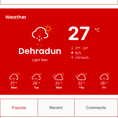
Weather
27
℃
Dehradun
27º - 24º
82%
1.62 km/h
Light Rain
27
24
32
32
29
℃
℃
℃
℃
℃
Mon
Tue
Wed
Thu
Fri
Popular
Recent
Comments