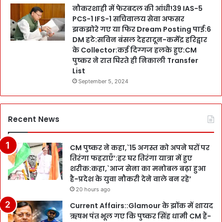
नौकरशाही में फेरबदल की आंधी!39 IAS-5
PCS-1 IFS-1 सचिवालय सेवा अफसर
झकझोरे गए या फिर Dream Posting पाई:6
DM हटे:सविन बंसल देहरादून-कर्मेंद्र हरिद्वार
के Collector:कई दिग्गज हलके हुए:CM
पुष्कर ने रात घिरते ही निकाली Transfer
List
September 5, 2024
Recent News
CM पुष्कर ने कहा,`15 अगस्त को अपने घरों पर
तिरंगा फहराएँ’:हर घर तिरंगा यात्रा में हुए
शरीक:कहा,`आज सेना का मनोबल बढ़ा हुआ
है-प्रदेश के युवा नौकरी देने वाले बन रहे’
20 hours ago
Current Affairs::Glamour के झोंक में शायद
ऋषभ पंत भूल गए कि पुष्कर सिंह धामी CM हैं-