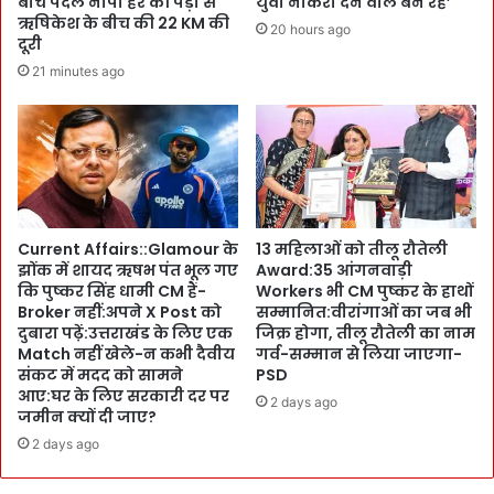
बीच पैदल नापी हर की पैड़ी से
युवा नौकरी देने वाले बन रहे’
भा
ऋषिकेश के बीच की 22 KM की
का
20 hours ago
री
दूरी
ज
हों
प
21 minutes ago
गी
र
जे
P
बें
M
:
मो
भु
दी
ग
की
ता
गा
Current Affairs::Glamour के
13 महिलाओं को तीलू रौतेली
न
ढ़ी
झोंक में शायद ऋषभ पंत भूल गए
Award:35 आंगनवाड़ी
व
मु
कि पुष्कर सिंह धामी CM हैं-
Workers भी CM पुष्कर के हाथों
क्त
ह
Broker नहीं:अपने X Post को
सम्मानित:वीरांगाओं का जब भी
प
र
दुबारा पढ़ें:उत्तराखंड के लिए एक
जिक्र होगा, तीलू रौतेली का नाम
र
!
Match नहीं खेले-न कभी दैवीय
गर्व-सम्मान से लिया जाएगा-
दे
दे
संकट में मदद को सामने
PSD
ने
व
आए:घर के लिए सरकारी दर पर
2 days ago
के
भू
जमीन क्यों दी जाए?
भी
मि
2 days ago
P
सं
S
ग