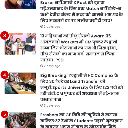
Broker नहीं:अपने X Post को दुबारा
पढ़ें:उत्तराखंड के लिए एक Match नहीं खेले-न
कभी दैवीय संकट में मदद को सामने आए:घर के
लिए सरकारी दर पर जमीन क्यों दी जाए?
2 days ago
13 महिलाओं को तीलू रौतेली Award:35
आंगनवाड़ी Workers भी CM पुष्कर के हाथों
सम्मानित:वीरांगाओं का जब भी जिक्र होगा,
तीलू रौतेली का नाम गर्व-सम्मान से लिया
जाएगा-PSD
2 days ago
Big Breaking::हल्द्वानी में HC Complex के
लिए 30 हेक्टेयर Land Transfer को
मंजूरी:Sports University के लिए 122 पदों को
हरी झंडी:CM पुष्कर की अध्यक्षता में बड़े-अहम
प्रस्ताव पास
3 days ago
Freshers को GE विवि की खूबियों से कराया
वाकिफ:32 देशों के Students पहली मुलाक़ात
के बावजूद आपस में खुल के स्नेहपूर्वक मिले