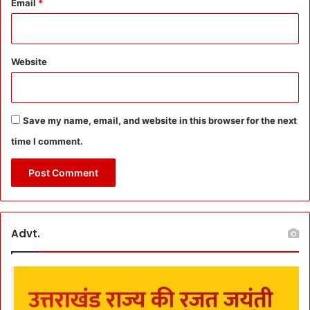
Email
*
g
!
Website
Save my name, email, and website in this browser for the next
time I comment.
Advt.