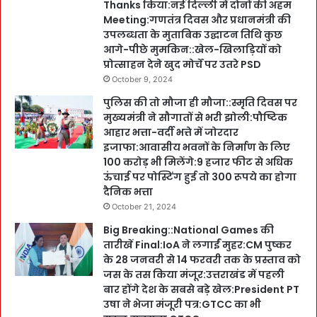
Thanks किया:नई दिल्ली में दोनों की अहम
Meeting:गणतंत्र दिवस और प्रधानमंत्री की
उपलब्धता के मुताबिक उद्घाटन तिथि कुछ
आगे-पीछे मुमकिन::खेल-खिलाड़ियों को
प्रोत्साहन देने खुद मोर्चे पर उतरे PSD
October 9, 2024
पुलिस की तो मौजा ही मौजा::स्मृति दिवस पर
मुख्यमंत्री ने सौगातों से भरी झोली:पौष्टिक
आहार भत्ता-वर्दी भत्ते में जोरदार
इजाफा:आवासीय भवनों के निर्माण के लिए
100 करोड़ भी मिलेंगे:9 हजार फीट से अधिक
ऊंचाई पर पोस्टिंग हुई तो 300 रूपये का होगा
दैनिक भत्ता
October 21, 2024
Big Breaking::National Games की
तारीखें Final:IoA ने लगाईं मुहर:CM पुष्कर
के 28 जनवरी से 14 फरवरी तक के प्रस्ताव को
जस के तस किया मंजूर:उत्तराखंड में पहली
बार होंगे देश के सबसे बड़े खेल:President PT
उषा ने भेजा मंजूरी पत्र:GTCC का भी