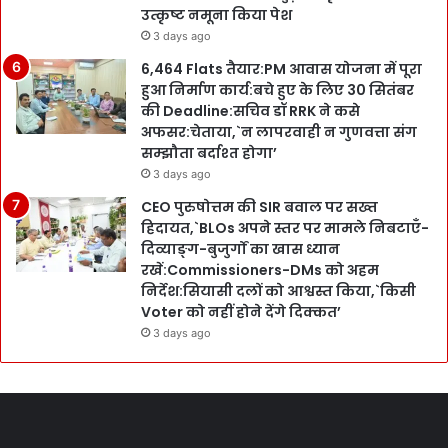
उत्कृष्ट नमूना किया पेश
3 days ago
6,464 Flats तैयार:PM आवास योजना में पूरा
हुआ निर्माण कार्य:बचे हुए के लिए 30 सितंबर
की Deadline:सचिव डॉ RRK ने कसे
अफसर:चेताया,`न लापरवाही न गुणवत्ता संग
सम्झौता बर्दाश्त होगा’
3 days ago
CEO पुरुषोत्तम की SIR बवाल पर सख्त
हिदायत,`BLOs अपने स्तर पर मामले निबटाएँ-
दिव्याङ्ग-बुजुर्गों का खास ध्यान
रखें:Commissioners-DMs को अहम
निर्देश:सियासी दलों को आश्वस्त किया,`किसी
Voter को नहीं होने देंगे दिक्कत’
3 days ago