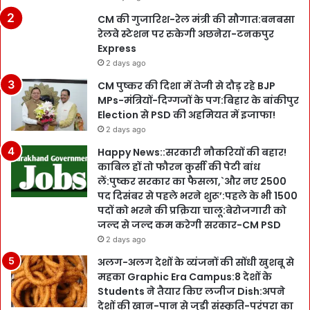
CM की गुजारिश-रेल मंत्री की सौगात:बनबसा
रेलवे स्टेशन पर रुकेगी अछनेरा-टनकपुर
Express
2 days ago
CM पुष्कर की दिशा में तेजी से दौड़ रहे BJP
MPs-मंत्रियों-दिग्गजों के पग:बिहार के बांकीपुर
Election से PSD की अहमियत में इजाफा!
2 days ago
Happy News::सरकारी नौकरियों की बहार!
काबिल हों तो फौरन कुर्सी की पेटी बांध
लें:पुष्कर सरकार का फैसला,`और नए 2500
पद दिसंबर से पहले भरने शुरू’:पहले के भी 1500
पदों को भरने की प्रक्रिया चालू:बेरोजगारी को
जल्द से जल्द कम करेगी सरकार-CM PSD
2 days ago
अलग-अलग देशों के व्यंजनों की सोंधी खुशबू से
महका Graphic Era Campus:8 देशों के
Students ने तैयार किए लजीज Dish:अपने
देशों की खान-पान से जुड़ी संस्कृति-परंपरा का