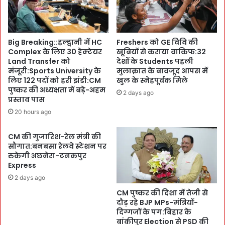
t
फ
S
:
u
C
m
Big Breaking::हल्द्वानी में HC
Freshers को GE विवि की
M
m
Complex के लिए 30 हेक्टेयर
खूबियों से कराया वाकिफ:32
P
i
Land Transfer को
देशों के Students पहली
S
t
मंजूरी:Sports University के
मुलाक़ात के बावजूद आपस में
D
:
लिए 122 पदों को हरी झंडी:CM
खुल के स्नेहपूर्वक मिले
का
आ
पुष्कर की अध्यक्षता में बड़े-अहम
2 days ago
ऐ
प
प्रस्ताव पास
ला
दा
20 hours ago
न
से
,
नि
CM की गुजारिश-रेल मंत्री की
`
ब
सौगात:बनबसा रेलवे स्टेशन पर
टि
ट
रुकेगी अछनेरा-टनकपुर
ह
ने
Express
री
के
2 days ago
झी
लि
ल
CM पुष्कर की दिशा में तेजी से
ए
को
दौड़ रहे BJP MPs-मंत्रियों-
म
ब
दिग्गजों के पग:बिहार के
ज
बांकीपुर Election से PSD की
ना
बू