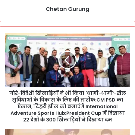
Chetan Gurung
गो
रे
-
वि
दे
शी
खि
ला
ड़ि
गोरे-विदेशी खिलाड़ियों ने भी किया `धामी-धामी’-खेल
यों
सुविधाओं के विकास के लिए की तारीफ:CM PSD का
ने
भी
ऐलान,`टिहरी झील को बनाएँगे International
कि
Adventure Sports Hub:President Cup में दिखाया
या
22 देशों के 300 खिलाड़ियों ने दिखाया दम
`
धा
W