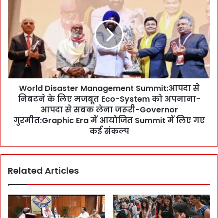
मी
o
-
r
धा
l
मी
d
’
D
-
i
खे
s
ल
a
सु
World Disaster Management Summit:आपदा से
s
वि
निबटने के लिए मजबूत Eco-System को अपनाना-
t
धा
e
आपदा से सबक लेना जरूरी-Governor
ओं
r
गुरमीत:Graphic Era में आयोजित Summit में लिए गए
के
M
कई संकल्प
वि
a
का
n
स
a
के
Related Articles
g
लि
e
ए
m
की
e
ता
n
री