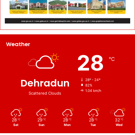
Weather
28
℃
Dehradun
28º - 24º
82%
1.04 km/h
Scattered Clouds
28
29
28
28
32
℃
℃
℃
℃
℃
Sat
Sun
Mon
Tue
Wed