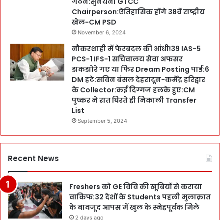
गठन:सुनयना GTCC
Chairperson:ऐतिहासिक होंगे 38वें राष्ट्रीय
खेल-CM PSD
November 6, 2024
नौकरशाही में फेरबदल की आंधी!39 IAS-5
PCS-1 IFS-1 सचिवालय सेवा अफसर
झकझोरे गए या फिर Dream Posting पाई:6
DM हटे:सविन बंसल देहरादून-कर्मेंद्र हरिद्वार
के Collector:कई दिग्गज हलके हुए:CM
पुष्कर ने रात घिरते ही निकाली Transfer
List
September 5, 2024
Recent News
Freshers को GE विवि की खूबियों से कराया
वाकिफ:32 देशों के Students पहली मुलाक़ात
के बावजूद आपस में खुल के स्नेहपूर्वक मिले
2 days ago