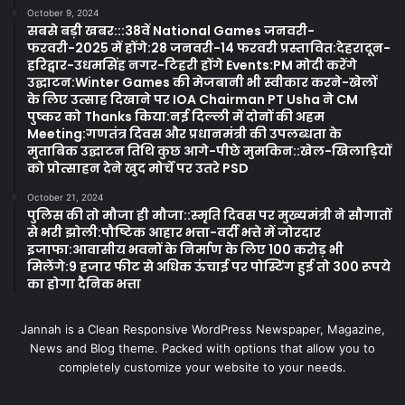
October 9, 2024
सबसे बड़ी खबर:::38वें National Games जनवरी-
फरवरी-2025 में होंगे:28 जनवरी-14 फरवरी प्रस्तावित:देहरादून-
हरिद्वार-उधमसिंह नगर-टिहरी होंगे Events:PM मोदी करेंगे
उद्घाटन:Winter Games की मेजबानी भी स्वीकार करने-खेलों
के लिए उत्साह दिखाने पर IOA Chairman PT Usha ने CM
पुष्कर को Thanks किया:नई दिल्ली में दोनों की अहम
Meeting:गणतंत्र दिवस और प्रधानमंत्री की उपलब्धता के
मुताबिक उद्घाटन तिथि कुछ आगे-पीछे मुमकिन::खेल-खिलाड़ियों
को प्रोत्साहन देने खुद मोर्चे पर उतरे PSD
October 21, 2024
पुलिस की तो मौजा ही मौजा::स्मृति दिवस पर मुख्यमंत्री ने सौगातों
से भरी झोली:पौष्टिक आहार भत्ता-वर्दी भत्ते में जोरदार
इजाफा:आवासीय भवनों के निर्माण के लिए 100 करोड़ भी
मिलेंगे:9 हजार फीट से अधिक ऊंचाई पर पोस्टिंग हुई तो 300 रूपये
का होगा दैनिक भत्ता
Jannah is a Clean Responsive WordPress Newspaper, Magazine,
News and Blog theme. Packed with options that allow you to
completely customize your website to your needs.