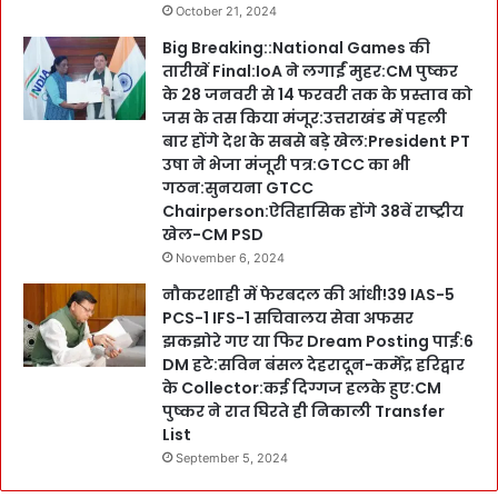
October 21, 2024
Big Breaking::National Games की
तारीखें Final:IoA ने लगाईं मुहर:CM पुष्कर
के 28 जनवरी से 14 फरवरी तक के प्रस्ताव को
जस के तस किया मंजूर:उत्तराखंड में पहली
बार होंगे देश के सबसे बड़े खेल:President PT
उषा ने भेजा मंजूरी पत्र:GTCC का भी
गठन:सुनयना GTCC
Chairperson:ऐतिहासिक होंगे 38वें राष्ट्रीय
खेल-CM PSD
November 6, 2024
नौकरशाही में फेरबदल की आंधी!39 IAS-5
PCS-1 IFS-1 सचिवालय सेवा अफसर
झकझोरे गए या फिर Dream Posting पाई:6
DM हटे:सविन बंसल देहरादून-कर्मेंद्र हरिद्वार
के Collector:कई दिग्गज हलके हुए:CM
पुष्कर ने रात घिरते ही निकाली Transfer
List
September 5, 2024