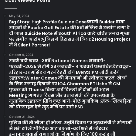
Most Viewed Posts
May 24, 2024
Big Story::High Profile Suicide Case!नामी Builder बाबा
साहनी ने Pacific Golf Estate की 8वीं मंजिल से छलांग लगा दे
दी जान:Suicide Note में South Africa वाले चर्चित अजय गुप्ता
पर संगीन आरोप:पुलिस ने हिरासत में लिया:2 Housing Project
में थे Silent Partner!
October 9, 2024
सबसे बड़ी खबर:::38वें National Games जनवरी-
फरवरी-2025 में होंगे:28 जनवरी-14 फरवरी प्रस्तावित:देहरादून-
हरिद्वार-उधमसिंह नगर-टिहरी होंगे Events:PM मोदी करेंगे
उद्घाटन:Winter Games की मेजबानी भी स्वीकार करने-खेलों
के लिए उत्साह दिखाने पर IOA Chairman PT Usha ने CM
पुष्कर को Thanks किया:नई दिल्ली में दोनों की अहम
Meeting:गणतंत्र दिवस और प्रधानमंत्री की उपलब्धता के
मुताबिक उद्घाटन तिथि कुछ आगे-पीछे मुमकिन::खेल-खिलाड़ियों
को प्रोत्साहन देने खुद मोर्चे पर उतरे PSD
October 21, 2024
पुलिस की तो मौजा ही मौजा::स्मृति दिवस पर मुख्यमंत्री ने सौगातों
से भरी झोली:पौष्टिक आहार भत्ता-वर्दी भत्ते में जोरदार
इजाफा:आवासीय भवनों के निर्माण के लिए 100 करोड़ भी