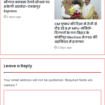
सौगात:बनबसा रेलवे स्टेशन पर
पि
e
रुकेगी अछनेरा-टनकपुर
थौ
e
Express
रा
के
2 days ago
ग
मौ
ढ़
CM पुष्कर की दिशा में तेजी से
के
को
दौड़ रहे BJP MPs-मंत्रियों-
प
दिग्गजों के पग:बिहार के
की
र
बांकीपुर Election से PSD की
म
ह
अहमियत में इजाफा!
ती
रि
वि
2 days ago
द्वा
का
र
स
में
यो
D
Leave a Reply
ज
i
ना
g
ओं
i
Your email address will not be published.
Required fields are
की
t
marked
*
सौ
a
गा
l
C
तें
E
o
x