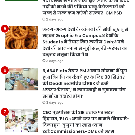
पद दिसंबर से पहले भरने शुरू’:पहले के भी 1500
पदों को भरने की प्रक्रिया चालू:बेरोजगारी को
जल्द से जल्द कम करेगी सरकार-CM PSD
2 days ago
अलग-अलग देशों के व्यंजनों की सोंधी खुशबू से
महका Graphic Era Campus:8 देशों के
Students ने तैयार किए लजीज Dish:अपने
देशों की खान-पान से जुड़ी संस्कृति-परंपरा का
उत्कृष्ट नमूना किया पेश
3 days ago
6,464 Flats तैयार:PM आवास योजना में पूरा
हुआ निर्माण कार्य:बचे हुए के लिए 30 सितंबर
की Deadline:सचिव डॉ RRK ने कसे
अफसर:चेताया,`न लापरवाही न गुणवत्ता संग
सम्झौता बर्दाश्त होगा’
3 days ago
CEO पुरुषोत्तम की SIR बवाल पर सख्त
हिदायत,`BLOs अपने स्तर पर मामले निबटाएँ-
दिव्याङ्ग-बुजुर्गों का खास ध्यान
रखें:Commissioners-DMs को अहम