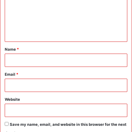
h
m
i
m
b
e
i
t
n
i
t
o
n
*
Name
*
:
M
P
न
Email
*
रे
श
बो
ले
Website
,
`
दे
व
Save my name, email, and website in this browser for the next
भू