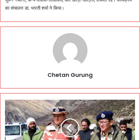
का संचालन डा. भारती शर्मा ने किया।
Chetan Gurung
स
र्द
सु
ब
ह
C