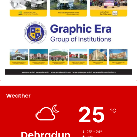
Weather
25
℃
Dehradun
25º - 24º