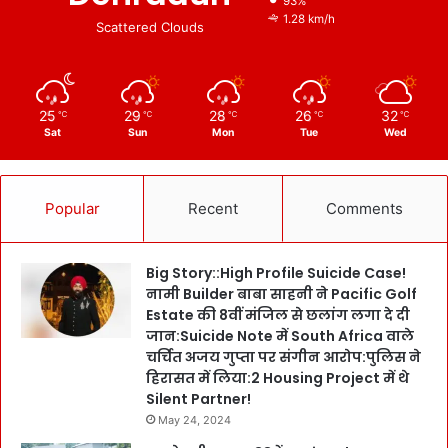
93%
1.28 km/h
Scattered Clouds
25
29
28
26
32
℃
℃
℃
℃
℃
Sat
Sun
Mon
Tue
Wed
Popular
Recent
Comments
Big Story::High Profile Suicide Case!
नामी Builder बाबा साहनी ने Pacific Golf
Estate की 8वीं मंजिल से छलांग लगा दे दी
जान:Suicide Note में South Africa वाले
चर्चित अजय गुप्ता पर संगीन आरोप:पुलिस ने
हिरासत में लिया:2 Housing Project में थे
Silent Partner!
May 24, 2024