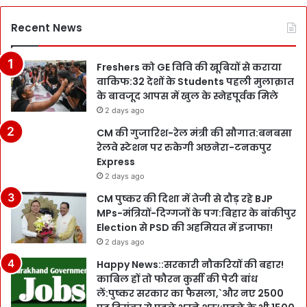
Recent News
Freshers को GE विवि की खूबियों से कराया
वाकिफ:32 देशों के Students पहली मुलाक़ात
के बावजूद आपस में खुल के स्नेहपूर्वक मिले
2 days ago
CM की गुजारिश-रेल मंत्री की सौगात:बनबसा
रेलवे स्टेशन पर रुकेगी अछनेरा-टनकपुर
Express
2 days ago
CM पुष्कर की दिशा में तेजी से दौड़ रहे BJP
MPs-मंत्रियों-दिग्गजों के पग:बिहार के बांकीपुर
Election से PSD की अहमियत में इजाफा!
2 days ago
Happy News::सरकारी नौकरियों की बहार!
काबिल हों तो फौरन कुर्सी की पेटी बांध
लें:पुष्कर सरकार का फैसला,`और नए 2500