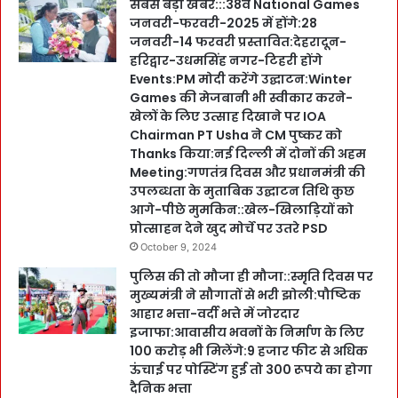
सबसे बड़ी खबर:::38वें National Games
जनवरी-फरवरी-2025 में होंगे:28
जनवरी-14 फरवरी प्रस्तावित:देहरादून-
हरिद्वार-उधमसिंह नगर-टिहरी होंगे
Events:PM मोदी करेंगे उद्घाटन:Winter
Games की मेजबानी भी स्वीकार करने-
खेलों के लिए उत्साह दिखाने पर IOA
Chairman PT Usha ने CM पुष्कर को
Thanks किया:नई दिल्ली में दोनों की अहम
Meeting:गणतंत्र दिवस और प्रधानमंत्री की
उपलब्धता के मुताबिक उद्घाटन तिथि कुछ
आगे-पीछे मुमकिन::खेल-खिलाड़ियों को
प्रोत्साहन देने खुद मोर्चे पर उतरे PSD
October 9, 2024
पुलिस की तो मौजा ही मौजा::स्मृति दिवस पर
मुख्यमंत्री ने सौगातों से भरी झोली:पौष्टिक
आहार भत्ता-वर्दी भत्ते में जोरदार
इजाफा:आवासीय भवनों के निर्माण के लिए
100 करोड़ भी मिलेंगे:9 हजार फीट से अधिक
ऊंचाई पर पोस्टिंग हुई तो 300 रूपये का होगा
दैनिक भत्ता