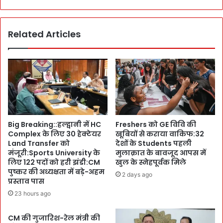
यों
ल
का
म
स
के
Related Articles
म्मा
लो
न
ग
:
:
उ
I
त्त
T
रा
B
खं
P
ड
ज
S
Big Breaking::हल्द्वानी में HC
Freshers को GE विवि की
वा
i
Complex के लिए 30 हेक्टेयर
खूबियों से कराया वाकिफ:32
नों
l
Land Transfer को
देशों के Students पहली
का
v
मंजूरी:Sports University के
मुलाक़ात के बावजूद आपस में
ब
e
लिए 122 पदों को हरी झंडी:CM
खुल के स्नेहपूर्वक मिले
ढ़ा
r
पुष्कर की अध्यक्षता में बड़े-अहम
2 days ago
या
J
प्रस्ताव पास
हौ
u
23 hours ago
स
b
ला
i
CM की गुजारिश-रेल मंत्री की
:
l