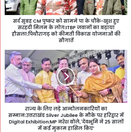
M
पु
ष्क
सर्द सुबह CM पुष्कर को सामने पा के चौंके-खुश हुए
र
सरहदी मिलम के लोग:ITBP जवानों का बढ़ाया
को
सा
हौसला:पिथौरागढ़ को कीमती विकास योजनाओं की
म
सौगातें
ने
पा
रा
के
ज्य
चौं
के
के
लि
-
ए
खु
ल
श
ड़े
हु
आ
ए
न्दो
स
राज्य के लिए लड़े आन्दोलनकारियों का
ल
र
सम्मान:उत्तराखंड Silver Jubilee के मौके पर हरिद्वार में
न
ह
का
Digital Exhibition:MP नरेश बोले,`देवभूमि ने 25 सालों
दी
रि
में कई मुकाम हासिल किए’
मि