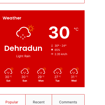
Weather
30
℃
Dehradun
30º - 24º
65%
2.35 km/h
Light Rain
30
30
29
27
31
℃
℃
℃
℃
℃
Sat
Sun
Mon
Tue
Wed
Popular
Recent
Comments