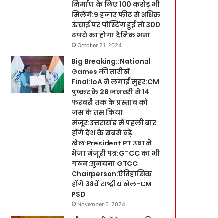
निर्माण के लिए 100 करोड़ भी
मिलेंगे:9 हजार फीट से अधिक
ऊंचाई पर पोस्टिंग हुई तो 300
रूपये का होगा दैनिक भत्ता
October 21, 2024
Big Breaking::National
Games की तारीखें
Final:IoA ने लगाईं मुहर:CM
पुष्कर के 28 जनवरी से 14
फरवरी तक के प्रस्ताव को
जस के तस किया
मंजूर:उत्तराखंड में पहली बार
होंगे देश के सबसे बड़े
खेल:President PT उषा ने
भेजा मंजूरी पत्र:GTCC का भी
गठन:सुनयना GTCC
Chairperson:ऐतिहासिक
होंगे 38वें राष्ट्रीय खेल-CM
PSD
November 6, 2024