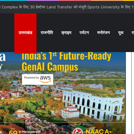
ों से कराया वाकिफ:32 देशों के Students पहली मुलाक़ात के बावजूद आपस में खुल के स्नेहपूर
उत्तराखंड
राजनीति
क्राइम
पर्यटन
मनोरंजन
यूथ
र