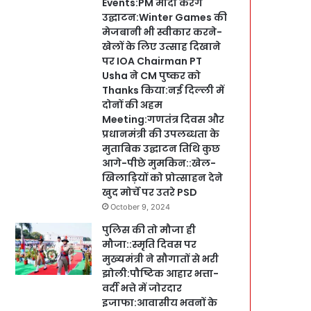
Events:PM मोदी करेंगे
उद्घाटन:Winter Games की
मेजबानी भी स्वीकार करने-
खेलों के लिए उत्साह दिखाने
पर IOA Chairman PT
Usha ने CM पुष्कर को
Thanks किया:नई दिल्ली में
दोनों की अहम
Meeting:गणतंत्र दिवस और
प्रधानमंत्री की उपलब्धता के
मुताबिक उद्घाटन तिथि कुछ
आगे-पीछे मुमकिन::खेल-
खिलाड़ियों को प्रोत्साहन देने
खुद मोर्चे पर उतरे PSD
October 9, 2024
पुलिस की तो मौजा ही
मौजा::स्मृति दिवस पर
मुख्यमंत्री ने सौगातों से भरी
झोली:पौष्टिक आहार भत्ता-
वर्दी भत्ते में जोरदार
इजाफा:आवासीय भवनों के