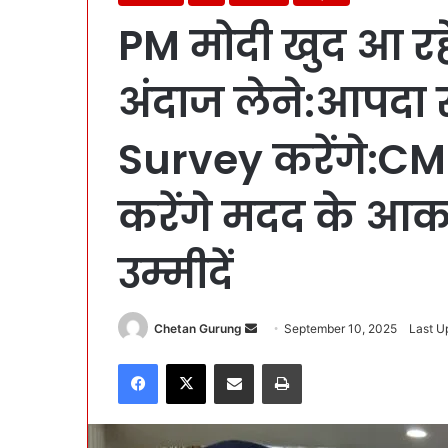
PM मोदी खुद आ रह
अंदाज लेने:आपदा स
Survey करेंगे:CM प
करेंगे मदद के आक
उम्मीदें
Chetan Gurung
S
September 10, 2025
Last U
e
Facebook
X
Share via Email
Print
n
d
a