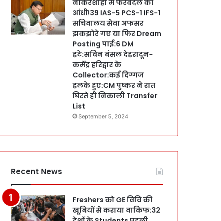
नौकरशाही में फेरबदल की
आंधी!39 IAS-5 PCS-1 IFS-1
सचिवालय सेवा अफसर
झकझोरे गए या फिर Dream
Posting पाई:6 DM
हटे:सविन बंसल देहरादून-
कर्मेंद्र हरिद्वार के
Collector:कई दिग्गज
हलके हुए:CM पुष्कर ने रात
घिरते ही निकाली Transfer
List
September 5, 2024
Recent News
Freshers को GE विवि की
खूबियों से कराया वाकिफ:32
देशों के Students पहली