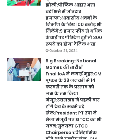
झोली:पौष्टिक आहार भत्ता-
वर्दी भत्ते में जोरदार
इजाफा:आवासीय भवनों के
निर्माण के लिए 100 करोड़ भी
मिलेंगे:9 हजार फीट से अधिक
ऊंचाई पर पोस्टिंग हुई तो 300
रूपये का होगा दैनिक भत्ता
October 21, 2024
Big Breaking::National
Games की तारीखें
Final:IoA ने लगाईं मुहर:CM
पुष्कर के 28 जनवरी से 14
फरवरी तक के प्रस्ताव को
जस के तस किया
मंजूर:उत्तराखंड में पहली बार
होंगे देश के सबसे बड़े
खेल:President PT उषा ने
भेजा मंजूरी पत्र:GTCC का भी
गठन:सुनयना GTCC
Chairperson:ऐतिहासिक
होंगे 38वें राष्ट्रीय खेल-CM