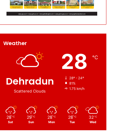
Weather
28
℃
Dehradun
28º - 24º
81%
1.75 km/h
Scattered Clouds
28
29
28
28
32
℃
℃
℃
℃
℃
Sat
Sun
Mon
Tue
Wed