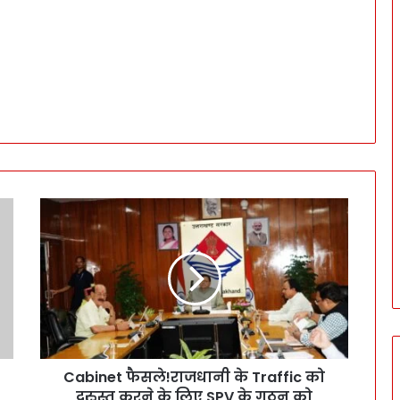
C
a
b
i
n
e
t
फै
स
Cabinet फैसले!राजधानी के Traffic को
ले
दुरुस्त करने के लिए SPV के गठन को
!