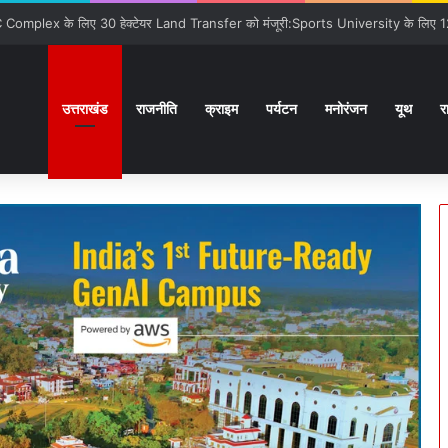
ों से कराया वाकिफ:32 देशों के Students पहली मुलाक़ात के बावजूद आपस में खुल के स्नेहपूर
उत्तराखंड
राजनीति
क्राइम
पर्यटन
मनोरंजन
यूथ
र