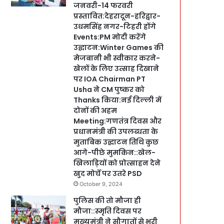
जनवरी-14 फरवरी
प्रस्तावित:देहरादून-हरिद्वार-
उधमसिंह नगर-टिहरी होंगे
Events:PM मोदी करेंगे
उद्घाटन:Winter Games की
मेजबानी भी स्वीकार करने-
खेलों के लिए उत्साह दिखाने
पर IOA Chairman PT
Usha ने CM पुष्कर को
Thanks किया:नई दिल्ली में
दोनों की अहम
Meeting:गणतंत्र दिवस और
प्रधानमंत्री की उपलब्धता के
मुताबिक उद्घाटन तिथि कुछ
आगे-पीछे मुमकिन::खेल-
खिलाड़ियों को प्रोत्साहन देने
खुद मोर्चे पर उतरे PSD
October 9, 2024
पुलिस की तो मौजा ही
मौजा::स्मृति दिवस पर
मुख्यमंत्री ने सौगातों से भरी