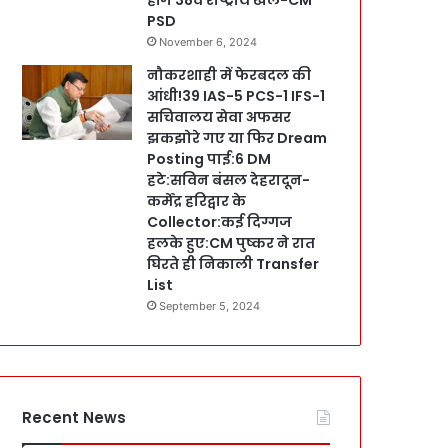
PSD
November 6, 2024
नौकरशाही में फेरबदल की
आंधी!39 IAS-5 PCS-1 IFS-1
सचिवालय सेवा अफसर
झकझोरे गए या फिर Dream
Posting पाई:6 DM
हटे:सविन बंसल देहरादून-
कर्मेंद्र हरिद्वार के
Collector:कई दिग्गज
हलके हुए:CM पुष्कर ने रात
घिरते ही निकाली Transfer
List
September 5, 2024
Recent News