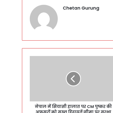
Chetan Gurung
ने
पा
ल
में
सि
या
सी
हा
ला
नेपाल में सियासी हालात पर CM पुष्कर की
त
अफसरों को सख्त हिदायतें:सीमा पर सुरक्षा
प