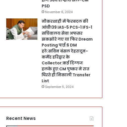
PSD
November 6, 2024
नौकरशाही में फेरबदल की
आंधी!39 IAS-5 PCS-1 IFS-1
सचिवालय सेवा अफसर
झकझोरे गए या फिर Dream
Posting पाई:6 DM
हटे:सविन बंसल देहरादून-
कर्मेंद्र हरिद्वार के
Collector:कई दिग्गज
हलके हुए:CM पुष्कर ने रात
घिरते ही निकाली Transfer
List
September 5, 2024
Recent News