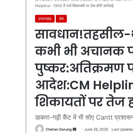
Helpline- 1905 में दर्ज शिकायतों पर तेज होगी कार्रवाई
उत्तराखंड
देश
सावधान!तहसील-थ
कभी भी अचानक पहु
पुष्कर:अतिक्रमण प
आदेश:CM Helpline
शिकायतों पर तेज ह
डाकरा-गढ़ी कैंट में भी सोए Cantt प्रशास
Chetan Gurung
S
June 26, 2025
Last Updated