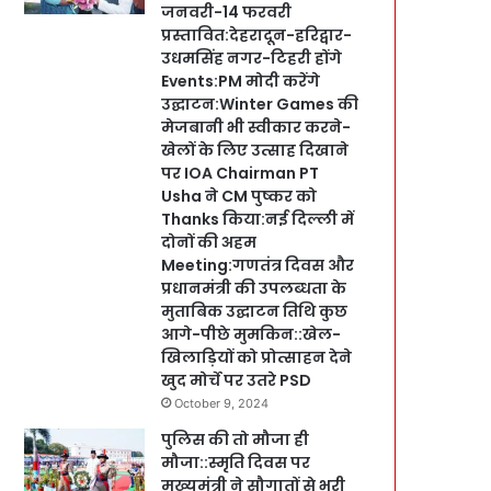
जनवरी-14 फरवरी
प्रस्तावित:देहरादून-हरिद्वार-
उधमसिंह नगर-टिहरी होंगे
Events:PM मोदी करेंगे
उद्घाटन:Winter Games की
मेजबानी भी स्वीकार करने-
खेलों के लिए उत्साह दिखाने
पर IOA Chairman PT
Usha ने CM पुष्कर को
Thanks किया:नई दिल्ली में
दोनों की अहम
Meeting:गणतंत्र दिवस और
प्रधानमंत्री की उपलब्धता के
मुताबिक उद्घाटन तिथि कुछ
आगे-पीछे मुमकिन::खेल-
खिलाड़ियों को प्रोत्साहन देने
खुद मोर्चे पर उतरे PSD
October 9, 2024
पुलिस की तो मौजा ही
मौजा::स्मृति दिवस पर
मुख्यमंत्री ने सौगातों से भरी