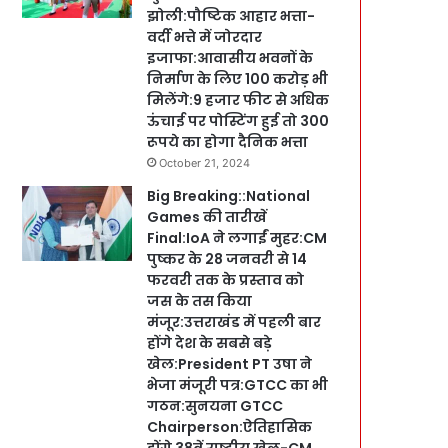
झोली:पौष्टिक आहार भत्ता-
वर्दी भत्ते में जोरदार
इजाफा:आवासीय भवनों के
निर्माण के लिए 100 करोड़ भी
मिलेंगे:9 हजार फीट से अधिक
ऊंचाई पर पोस्टिंग हुई तो 300
रूपये का होगा दैनिक भत्ता
October 21, 2024
Big Breaking::National
Games की तारीखें
Final:IoA ने लगाईं मुहर:CM
पुष्कर के 28 जनवरी से 14
फरवरी तक के प्रस्ताव को
जस के तस किया
मंजूर:उत्तराखंड में पहली बार
होंगे देश के सबसे बड़े
खेल:President PT उषा ने
भेजा मंजूरी पत्र:GTCC का भी
गठन:सुनयना GTCC
Chairperson:ऐतिहासिक
होंगे 38वें राष्ट्रीय खेल-CM