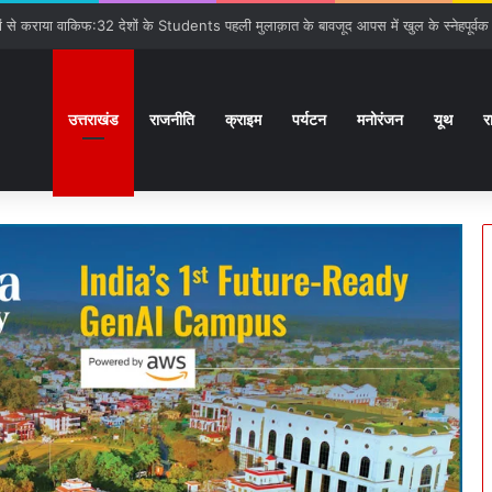
गात:बनबसा रेलवे स्टेशन पर रुकेगी अछनेरा-टनकपुर Express
उत्तराखंड
राजनीति
क्राइम
पर्यटन
मनोरंजन
यूथ
र