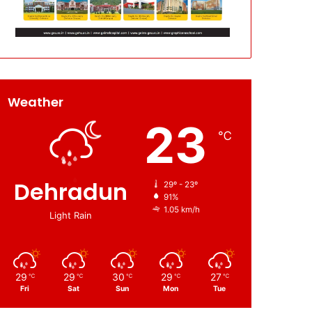
Weather
23
℃
Dehradun
29º - 23º
91%
1.05 km/h
Light Rain
29
29
30
29
27
℃
℃
℃
℃
℃
Fri
Sat
Sun
Mon
Tue