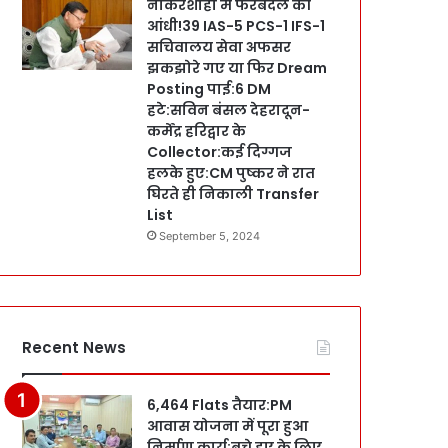
नौकरशाही में फेरबदल की
आंधी!39 IAS-5 PCS-1 IFS-1
सचिवालय सेवा अफसर
झकझोरे गए या फिर Dream
Posting पाई:6 DM
हटे:सविन बंसल देहरादून-
कर्मेंद्र हरिद्वार के
Collector:कई दिग्गज
हलके हुए:CM पुष्कर ने रात
घिरते ही निकाली Transfer
List
September 5, 2024
Recent News
6,464 Flats तैयार:PM
आवास योजना में पूरा हुआ
निर्माण कार्य:बचे हुए के लिए