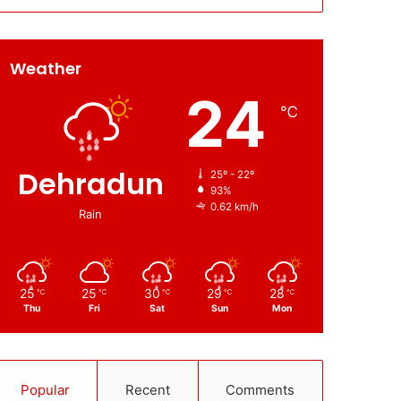
Weather
24
℃
Dehradun
25º - 22º
93%
0.62 km/h
Rain
25
25
30
29
28
℃
℃
℃
℃
℃
Thu
Fri
Sat
Sun
Mon
Popular
Recent
Comments