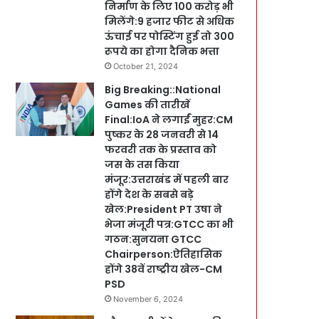
निर्माण के लिए 100 करोड़ भी
मिलेंगे:9 हजार फीट से अधिक
ऊंचाई पर पोस्टिंग हुई तो 300
रूपये का होगा दैनिक भत्ता
October 21, 2024
Big Breaking::National
Games की तारीखें
Final:IoA ने लगाईं मुहर:CM
पुष्कर के 28 जनवरी से 14
फरवरी तक के प्रस्ताव को
जस के तस किया
मंजूर:उत्तराखंड में पहली बार
होंगे देश के सबसे बड़े
खेल:President PT उषा ने
भेजा मंजूरी पत्र:GTCC का भी
गठन:सुनयना GTCC
Chairperson:ऐतिहासिक
होंगे 38वें राष्ट्रीय खेल-CM
PSD
November 6, 2024