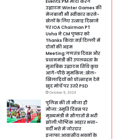
Events:PM मोदी करेंगे
उद्घाटन:Winter Games की
मेजबानी भी स्वीकार करने-
खेलों के लिए उत्साह दिखाने
पर IOA Chairman PT
Usha ने CM पुष्कर को
Thanks किया:नई दिल्ली में
दोनों की अहम
Meeting:गणतंत्र दिवस और
प्रधानमंत्री की उपलब्धता के
मुताबिक उद्घाटन तिथि कुछ
आगे-पीछे मुमकिन::खेल-
खिलाड़ियों को प्रोत्साहन देने
खुद मोर्चे पर उतरे PSD
October 9, 2024
पुलिस की तो मौजा ही
मौजा::स्मृति दिवस पर
मुख्यमंत्री ने सौगातों से भरी
झोली:पौष्टिक आहार भत्ता-
वर्दी भत्ते में जोरदार
इजाफा:आवासीय भवनों के