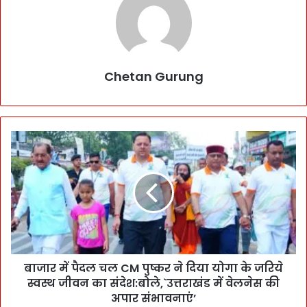
Chetan Gurung
बा
जा
र
में
पै
द
ल
च
ल
बाजार में पैदल चल CM पुष्कर ने दिया योगा के जरिये
C
स्वस्थ जीवन का संदेश:बोले,`उत्तराखंड में वेलनेस की
M
पु
अपार संभावनाएं’