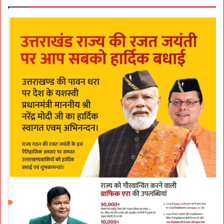
का
हि
स्सा
’