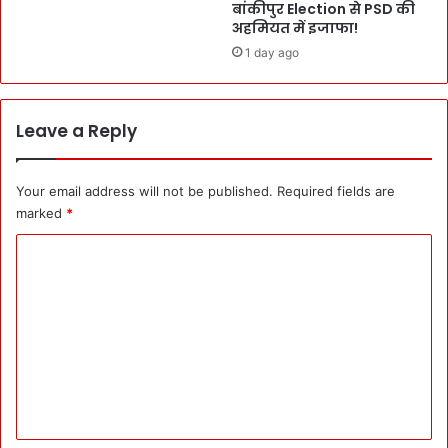
बांकीपुर Election से PSD की
एं
पू
अहमियत में इजाफा!
’
रा
1 day ago
दि
न
मि
ले
Leave a Reply
गा
का
म
Your email address will not be published.
Required fields are
क
marked
*
र
ने
C
का
o
:
न
m
दी
m
उ
e
त्स
व
n
म
t
ना