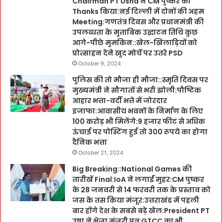
Chairman PT Usha ने CM पुष्कर को
Thanks किया:नई दिल्ली में दोनों की अहम
Meeting:गणतंत्र दिवस और प्रधानमंत्री की
उपलब्धता के मुताबिक उद्घाटन तिथि कुछ
आगे-पीछे मुमकिन::खेल-खिलाड़ियों को
प्रोत्साहन देने खुद मोर्चे पर उतरे PSD
October 9, 2024
पुलिस की तो मौजा ही मौजा::स्मृति दिवस पर
मुख्यमंत्री ने सौगातों से भरी झोली:पौष्टिक
आहार भत्ता-वर्दी भत्ते में जोरदार
इजाफा:आवासीय भवनों के निर्माण के लिए
100 करोड़ भी मिलेंगे:9 हजार फीट से अधिक
ऊंचाई पर पोस्टिंग हुई तो 300 रूपये का होगा
दैनिक भत्ता
October 21, 2024
Big Breaking::National Games की
तारीखें Final:IoA ने लगाईं मुहर:CM पुष्कर
के 28 जनवरी से 14 फरवरी तक के प्रस्ताव को
जस के तस किया मंजूर:उत्तराखंड में पहली
बार होंगे देश के सबसे बड़े खेल:President PT
उषा ने भेजा मंजूरी पत्र:GTCC का भी