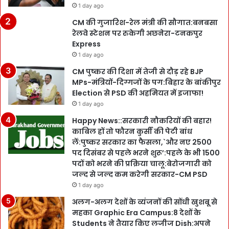
1 day ago
CM की गुजारिश-रेल मंत्री की सौगात:बनबसा
रेलवे स्टेशन पर रुकेगी अछनेरा-टनकपुर
Express
1 day ago
CM पुष्कर की दिशा में तेजी से दौड़ रहे BJP
MPs-मंत्रियों-दिग्गजों के पग:बिहार के बांकीपुर
Election से PSD की अहमियत में इजाफा!
1 day ago
Happy News::सरकारी नौकरियों की बहार!
काबिल हों तो फौरन कुर्सी की पेटी बांध
लें:पुष्कर सरकार का फैसला,`और नए 2500
पद दिसंबर से पहले भरने शुरू’:पहले के भी 1500
पदों को भरने की प्रक्रिया चालू:बेरोजगारी को
जल्द से जल्द कम करेगी सरकार-CM PSD
1 day ago
अलग-अलग देशों के व्यंजनों की सोंधी खुशबू से
महका Graphic Era Campus:8 देशों के
Students ने तैयार किए लजीज Dish:अपने