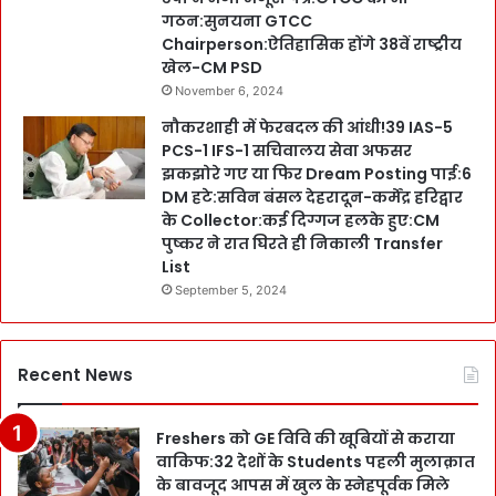
गठन:सुनयना GTCC
Chairperson:ऐतिहासिक होंगे 38वें राष्ट्रीय
खेल-CM PSD
November 6, 2024
नौकरशाही में फेरबदल की आंधी!39 IAS-5
PCS-1 IFS-1 सचिवालय सेवा अफसर
झकझोरे गए या फिर Dream Posting पाई:6
DM हटे:सविन बंसल देहरादून-कर्मेंद्र हरिद्वार
के Collector:कई दिग्गज हलके हुए:CM
पुष्कर ने रात घिरते ही निकाली Transfer
List
September 5, 2024
Recent News
Freshers को GE विवि की खूबियों से कराया
वाकिफ:32 देशों के Students पहली मुलाक़ात
के बावजूद आपस में खुल के स्नेहपूर्वक मिले