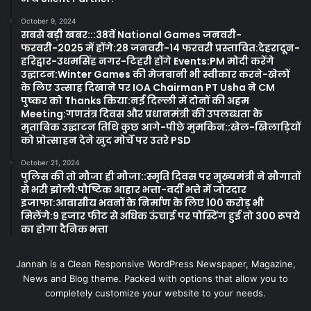
October 9, 2024
सबसे बड़ी खबर:::38वें National Games जनवरी-
फरवरी-2025 में होंगे:28 जनवरी-14 फरवरी प्रस्तावित:देहरादून-
हरिद्वार-उधमसिंह नगर-टिहरी होंगे Events:PM मोदी करेंगे
उद्घाटन:Winter Games की मेजबानी भी स्वीकार करने-खेलों
के लिए उत्साह दिखाने पर IOA Chairman PT Usha ने CM
पुष्कर को Thanks किया:नई दिल्ली में दोनों की अहम
Meeting:गणतंत्र दिवस और प्रधानमंत्री की उपलब्धता के
मुताबिक उद्घाटन तिथि कुछ आगे-पीछे मुमकिन::खेल-खिलाड़ियों
को प्रोत्साहन देने खुद मोर्चे पर उतरे PSD
October 21, 2024
पुलिस की तो मौजा ही मौजा::स्मृति दिवस पर मुख्यमंत्री ने सौगातों
से भरी झोली:पौष्टिक आहार भत्ता-वर्दी भत्ते में जोरदार
इजाफा:आवासीय भवनों के निर्माण के लिए 100 करोड़ भी
मिलेंगे:9 हजार फीट से अधिक ऊंचाई पर पोस्टिंग हुई तो 300 रूपये
का होगा दैनिक भत्ता
Jannah is a Clean Responsive WordPress Newspaper, Magazine,
News and Blog theme. Packed with options that allow you to
completely customize your website to your needs.