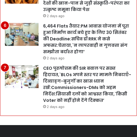
देशों की खान-पान से जुड़ी संस्कृति-परंपरा का
उत्कृष्ट नमूना किया पेश
2 days ago
6,464 Flats तैयार:PM आवास योजना में पूरा
हुआ निर्माण कार्य:बचे हुए के लिए 30 सितंबर
की Deadline:सचिव डॉ RRK ने कसे
अफसर:चेताया,`न लापरवाही न गुणवत्ता संग
सम्झौता बर्दाश्त होगा’
2 days ago
CEO पुरुषोत्तम की SIR बवाल पर सख्त
हिदायत,`BLOs अपने स्तर पर मामले निबटाएँ-
दिव्याङ्ग-बुजुर्गों का खास ध्यान
रखें:Commissioners-DMs को अहम
निर्देश:सियासी दलों को आश्वस्त किया,`किसी
Voter को नहीं होने देंगे दिक्कत’
2 days ago