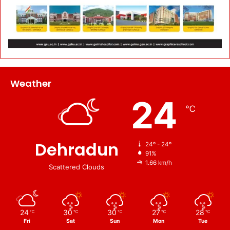
Weather
24
℃
Dehradun
24º - 24º
91%
1.66 km/h
Scattered Clouds
24
30
30
27
28
℃
℃
℃
℃
℃
Fri
Sat
Sun
Mon
Tue