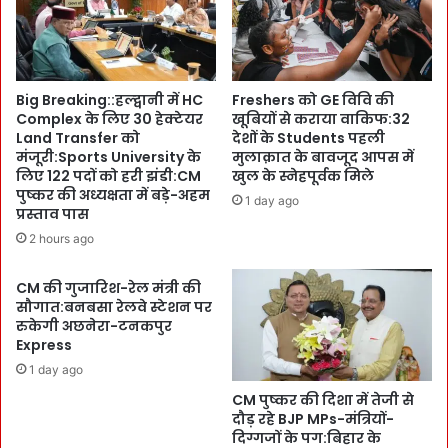
o
ले
p
,
p
`
e
उ
r
Big Breaking::हल्द्वानी में HC
Freshers को GE विवि की
त्त
S
Complex के लिए 30 हेक्टेयर
खूबियों से कराया वाकिफ:32
रा
t
Land Transfer को
देशों के Students पहली
खं
u
मंजूरी:Sports University के
मुलाक़ात के बावजूद आपस में
ड
d
लिए 122 पदों को हरी झंडी:CM
खुल के स्नेहपूर्वक मिले
में
e
पुष्कर की अध्यक्षता में बड़े-अहम
1 day ago
वे
n
प्रस्ताव पास
ल
t
2 hours ago
ने
s
स
को
CM की गुजारिश-रेल मंत्री की
की
D
सौगात:बनबसा रेलवे स्टेशन पर
अ
M
रुकेगी अछनेरा-टनकपुर
पा
-
Express
र
S
1 day ago
सं
S
भा
CM पुष्कर की दिशा में तेजी से
P
दौड़ रहे BJP MPs-मंत्रियों-
व
:
दिग्गजों के पग:बिहार के
ना
1