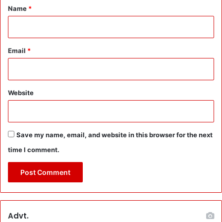
या
*
Name
*
जा
ए
गा
:
Email
*
बो
ले
P
S
Website
D
,
`
न
Save my name, email, and website in this browser for the next
दी
भा
time I comment.
र
ती
य
सं
स्कृ
ति
Advt.