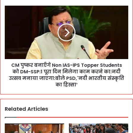
ष्क
र
C
ने
M
दि
पु
या
ष्क
यो
र
गा
ब
के
ना
ज
एँ
रि
गे
ये
CM पुष्कर बनाएँगे Non IAS-IPS Topper Students
N
स्व
को DM-SSP:1 पूरा दिन मिलेगा काम करने का:नदी
o
स्थ
n
उत्सव मनाया जाएगा:बोले PSD,`नदी भारतीय संस्कृति
जी
I
का हिस्सा’
व
A
न
S
का
-
सं
Related Articles
I
दे
P
श
S
:
T
बो