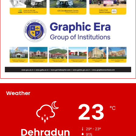
Weather
23
℃
Dehradun
29º - 23º
91%