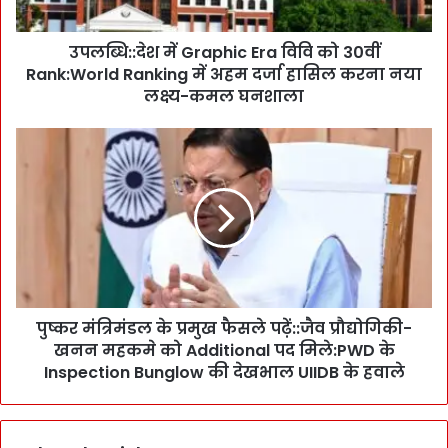
श
में
उपलब्धि::देश में Graphic Era विवि को 30वीं
G
Rank:World Ranking में अहम दर्जा हासिल करना नया
r
a
लक्ष्य-कमल घनशाला
p
h
पु
i
ष्क
c
र
E
मं
r
त्रि
a
मं
वि
ड
वि
ल
को
के
3
पुष्कर मंत्रिमंडल के प्रमुख फैसले पढ़ें::जैव प्रौद्योगिकी-
प्र
0
खनन महकमे को Additional पद मिले:PWD के
मु
वीं
ख
Inspection Bunglow की देखभाल UIIDB के हवाले
R
फै
a
स
n
ले