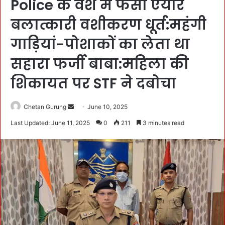
Police के वश में फंसा ऐयार
बलात्कारी वशीकरण धूर्त:महंगी
गाड़ियां-पोशाकों का लेता था
सहारा फर्जी बाबा:महिला की
शिकायत पर STF ने दबोचा
Chetan Gurung
S
June 10, 2025
e
Last Updated: June 11, 2025
0
211
3 minutes read
n
d
a
n
e
m
a
i