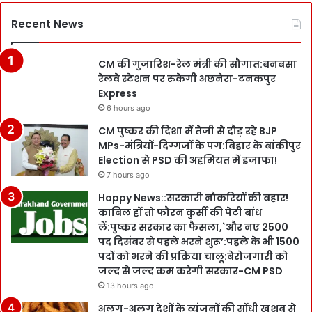
Recent News
CM की गुजारिश-रेल मंत्री की सौगात:बनबसा
रेलवे स्टेशन पर रुकेगी अछनेरा-टनकपुर
Express
6 hours ago
CM पुष्कर की दिशा में तेजी से दौड़ रहे BJP
MPs-मंत्रियों-दिग्गजों के पग:बिहार के बांकीपुर
Election से PSD की अहमियत में इजाफा!
7 hours ago
Happy News::सरकारी नौकरियों की बहार!
काबिल हों तो फौरन कुर्सी की पेटी बांध
लें:पुष्कर सरकार का फैसला,`और नए 2500
पद दिसंबर से पहले भरने शुरू’:पहले के भी 1500
पदों को भरने की प्रक्रिया चालू:बेरोजगारी को
जल्द से जल्द कम करेगी सरकार-CM PSD
13 hours ago
अलग-अलग देशों के व्यंजनों की सोंधी खुशबू से