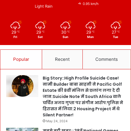
0.95 km/h
Light Rain
29
29
30
29
27
℃
℃
℃
℃
℃
Fri
Sat
Sun
Mon
Tue
Popular
Recent
Comments
Big Story::High Profile Suicide Case!
नामी Builder बाबा साहनी ने Pacific Golf
Estate की 8वीं मंजिल से छलांग लगा दे दी
जान:Suicide Note में South Africa वाले
चर्चित अजय गुप्ता पर संगीन आरोप:पुलिस ने
हिरासत में लिया:2 Housing Project में थे
Silent Partner!
May 24, 2024
सबसे बड़ी खबर:::38वें National Games