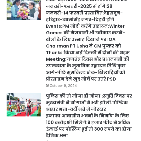
जनवरी-फरवरी-2025 में होंगे:28
जनवरी-14 फरवरी प्रस्तावित:देहरादून-
हरिद्वार-उधमसिंह नगर-टिहरी होंगे
Events:PM मोदी करेंगे उद्घाटन:Winter
Games की मेजबानी भी स्वीकार करने-
खेलों के लिए उत्साह दिखाने पर IOA
Chairman PT Usha ने CM पुष्कर को
Thanks किया:नई दिल्ली में दोनों की अहम
Meeting:गणतंत्र दिवस और प्रधानमंत्री की
उपलब्धता के मुताबिक उद्घाटन तिथि कुछ
आगे-पीछे मुमकिन::खेल-खिलाड़ियों को
प्रोत्साहन देने खुद मोर्चे पर उतरे PSD
October 9, 2024
पुलिस की तो मौजा ही मौजा::स्मृति दिवस पर
मुख्यमंत्री ने सौगातों से भरी झोली:पौष्टिक
आहार भत्ता-वर्दी भत्ते में जोरदार
इजाफा:आवासीय भवनों के निर्माण के लिए
100 करोड़ भी मिलेंगे:9 हजार फीट से अधिक
ऊंचाई पर पोस्टिंग हुई तो 300 रूपये का होगा
दैनिक भत्ता