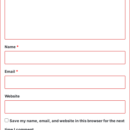
m
c
t
m
i
e
o
n
n
B
t
u
*
n
Name
*
g
l
o
w
Email
*
की
दे
ख
भा
Website
ल
U
I
I
Save my name, email, and website in this browser for the next
D
time I comment.