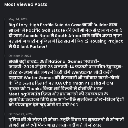
Most Viewed Posts
May 24, 2024
Big Story::High Profile Suicide Case!नामी Builder बाबा
साहनी ने Pacific Golf Estate की 8वीं मंजिल से छलांग लगा दे
दी जान:Suicide Note में South Africa वाले चर्चित अजय गुप्ता
पर संगीन आरोप:पुलिस ने हिरासत में लिया:2 Housing Project
में थे Silent Partner!
October 9, 2024
सबसे बड़ी खबर:::38वें National Games जनवरी-
फरवरी-2025 में होंगे:28 जनवरी-14 फरवरी प्रस्तावित:देहरादून-
हरिद्वार-उधमसिंह नगर-टिहरी होंगे Events:PM मोदी करेंगे
उद्घाटन:Winter Games की मेजबानी भी स्वीकार करने-खेलों
के लिए उत्साह दिखाने पर IOA Chairman PT Usha ने CM
पुष्कर को Thanks किया:नई दिल्ली में दोनों की अहम
Meeting:गणतंत्र दिवस और प्रधानमंत्री की उपलब्धता के
मुताबिक उद्घाटन तिथि कुछ आगे-पीछे मुमकिन::खेल-खिलाड़ियों
को प्रोत्साहन देने खुद मोर्चे पर उतरे PSD
October 21, 2024
पुलिस की तो मौजा ही मौजा::स्मृति दिवस पर मुख्यमंत्री ने सौगातों
से भरी झोली:पौष्टिक आहार भत्ता-वर्दी भत्ते में जोरदार