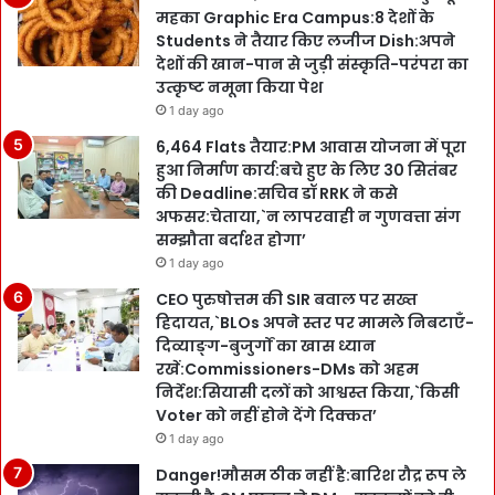
महका Graphic Era Campus:8 देशों के
Students ने तैयार किए लजीज Dish:अपने
देशों की खान-पान से जुड़ी संस्कृति-परंपरा का
उत्कृष्ट नमूना किया पेश
1 day ago
6,464 Flats तैयार:PM आवास योजना में पूरा
हुआ निर्माण कार्य:बचे हुए के लिए 30 सितंबर
की Deadline:सचिव डॉ RRK ने कसे
अफसर:चेताया,`न लापरवाही न गुणवत्ता संग
सम्झौता बर्दाश्त होगा’
1 day ago
CEO पुरुषोत्तम की SIR बवाल पर सख्त
हिदायत,`BLOs अपने स्तर पर मामले निबटाएँ-
दिव्याङ्ग-बुजुर्गों का खास ध्यान
रखें:Commissioners-DMs को अहम
निर्देश:सियासी दलों को आश्वस्त किया,`किसी
Voter को नहीं होने देंगे दिक्कत’
1 day ago
Danger!मौसम ठीक नहीं है:बारिश रौद्र रूप ले