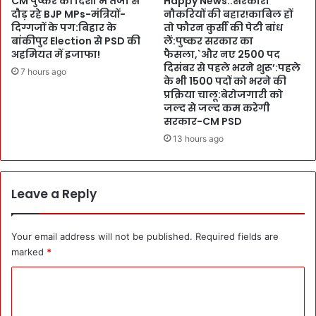
CM पुष्कर की दिशा में तेजी से
Happy News::सरकारी
ल
दौड़ रहे BJP MPs-मंत्रियों-
नौकरियों की बहार!काबिल हों
i
क
दिग्गजों के पग:बिहार के
तो फौरन कुर्सी की पेटी बांध
t
बांकीपुर Election से PSD की
लें:पुष्कर सरकार का
र
i
अहमियत में इजाफा!
फैसला,`और नए 2500 पद
ना
o
दिसंबर से पहले भरने शुरू’:पहले
न
7 hours ago
n
के भी 1500 पदों को भरने की
या
a
प्रक्रिया चालू:बेरोजगारी को
ल
l
जल्द से जल्द कम करेगी
क्ष्य
प
सरकार-CM PSD
-
द
13 hours ago
क
मि
म
ले
ल
:
घ
P
Leave a Reply
न
W
शा
D
ला
के
Your email address will not be published.
Required fields are
I
marked
*
n
C
s
p
o
e