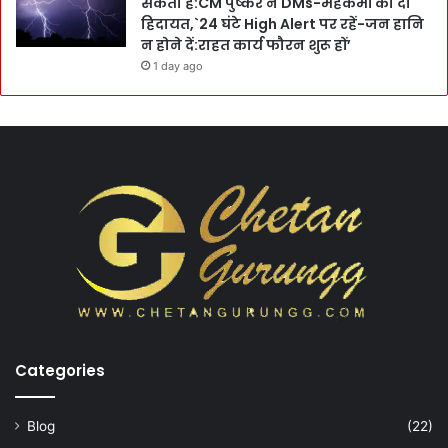
सकती है:CM पुष्कर ने DMs-महकमों को दी
हिदायत,`24 घंटे High Alert पर रहें-जन हानि
न होने दें:राहत कार्य फौरन शुरू हों’
1 day ago
Categories
Blog
(22)