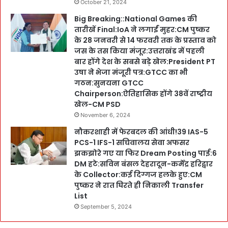
October 21, 2024
Big Breaking::National Games की
तारीखें Final:IoA ने लगाईं मुहर:CM पुष्कर
के 28 जनवरी से 14 फरवरी तक के प्रस्ताव को
जस के तस किया मंजूर:उत्तराखंड में पहली
बार होंगे देश के सबसे बड़े खेल:President PT
उषा ने भेजा मंजूरी पत्र:GTCC का भी
गठन:सुनयना GTCC
Chairperson:ऐतिहासिक होंगे 38वें राष्ट्रीय
खेल-CM PSD
November 6, 2024
नौकरशाही में फेरबदल की आंधी!39 IAS-5
PCS-1 IFS-1 सचिवालय सेवा अफसर
झकझोरे गए या फिर Dream Posting पाई:6
DM हटे:सविन बंसल देहरादून-कर्मेंद्र हरिद्वार
के Collector:कई दिग्गज हलके हुए:CM
पुष्कर ने रात घिरते ही निकाली Transfer
List
September 5, 2024