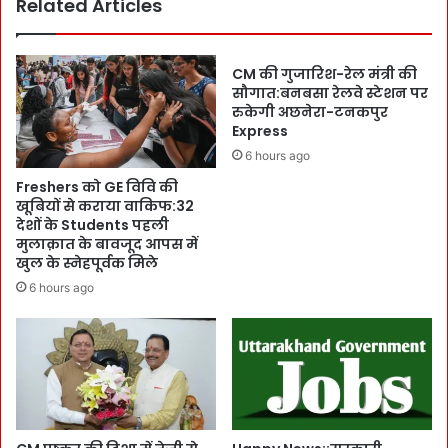
Related Articles
k
प
:
ढ़ें
W
:
o
:
CM की गुजारिश-रेल मंत्री की
r
जै
सौगात:बनबसा रेलवे स्टेशन पर
l
व
रुकेगी अछनेरा-टनकपुर
d
Express
प्रौ
R
द्यो
6 hours ago
a
गि
Freshers को GE विवि की
n
की
खूबियों से कराया वाकिफ:32
k
-
देशों के Students पहली
i
ख
मुलाक़ात के बावजूद आपस में
n
न
खुल के स्नेहपूर्वक मिले
g
न
6 hours ago
में
म
अ
ह
ह
क
म
मे
द
को
र्जा
A
हा
d
सि
d