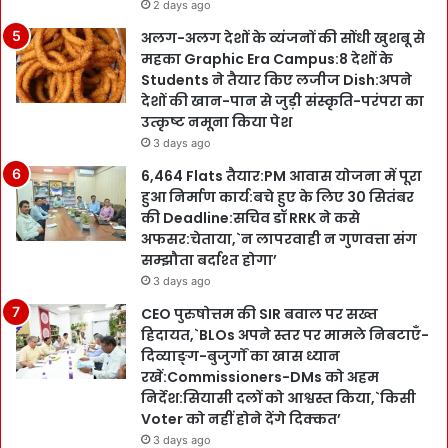
2 days ago
अलग-अलग देशों के व्यंजनों की सोंधी खुशबू से
महका Graphic Era Campus:8 देशों के
Students ने तैयार किए लजीज Dish:अपने
देशों की खान-पान से जुड़ी संस्कृति-परंपरा का
उत्कृष्ट नमूना किया पेश
3 days ago
6,464 Flats तैयार:PM आवास योजना में पूरा
हुआ निर्माण कार्य:बचे हुए के लिए 30 सितंबर
की Deadline:सचिव डॉ RRK ने कसे
अफसर:चेताया,`न लापरवाही न गुणवत्ता संग
सम्झौता बर्दाश्त होगा’
3 days ago
CEO पुरुषोत्तम की SIR बवाल पर सख्त
हिदायत,`BLOs अपने स्तर पर मामले निबटाएँ-
दिव्याङ्ग-बुजुर्गों का खास ध्यान
रखें:Commissioners-DMs को अहम
निर्देश:सियासी दलों को आश्वस्त किया,`किसी
Voter को नहीं होने देंगे दिक्कत’
3 days ago