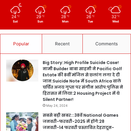
24
29
28
26
32
℃
℃
℃
℃
℃
Sat
Sun
Mon
Tue
Wed
Popular
Recent
Comments
Big Story::High Profile Suicide Case!
नामी Builder बाबा साहनी ने Pacific Golf
Estate की 8वीं मंजिल से छलांग लगा दे दी
जान:Suicide Note में South Africa वाले
चर्चित अजय गुप्ता पर संगीन आरोप:पुलिस ने
हिरासत में लिया:2 Housing Project में थे
Silent Partner!
May 24, 2024
सबसे बड़ी खबर:::38वें National Games
जनवरी-फरवरी-2025 में होंगे:28
जनवरी-14 फरवरी प्रस्तावित:देहरादून-