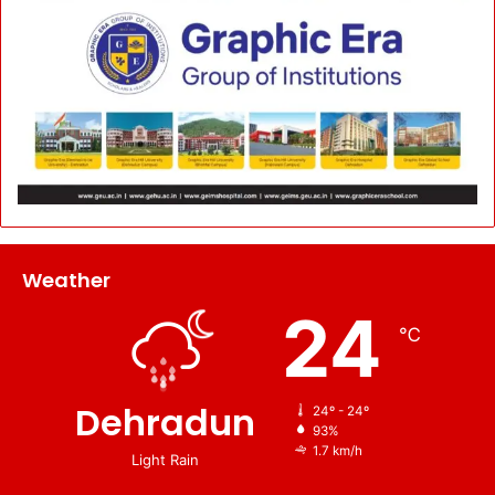
Weather
24
℃
Dehradun
24º - 24º
93%
1.7 km/h
Light Rain