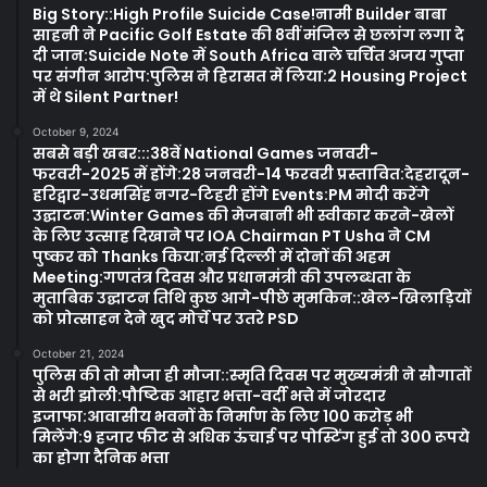
Big Story::High Profile Suicide Case!नामी Builder बाबा
साहनी ने Pacific Golf Estate की 8वीं मंजिल से छलांग लगा दे
दी जान:Suicide Note में South Africa वाले चर्चित अजय गुप्ता
पर संगीन आरोप:पुलिस ने हिरासत में लिया:2 Housing Project
में थे Silent Partner!
October 9, 2024
सबसे बड़ी खबर:::38वें National Games जनवरी-
फरवरी-2025 में होंगे:28 जनवरी-14 फरवरी प्रस्तावित:देहरादून-
हरिद्वार-उधमसिंह नगर-टिहरी होंगे Events:PM मोदी करेंगे
उद्घाटन:Winter Games की मेजबानी भी स्वीकार करने-खेलों
के लिए उत्साह दिखाने पर IOA Chairman PT Usha ने CM
पुष्कर को Thanks किया:नई दिल्ली में दोनों की अहम
Meeting:गणतंत्र दिवस और प्रधानमंत्री की उपलब्धता के
मुताबिक उद्घाटन तिथि कुछ आगे-पीछे मुमकिन::खेल-खिलाड़ियों
को प्रोत्साहन देने खुद मोर्चे पर उतरे PSD
October 21, 2024
पुलिस की तो मौजा ही मौजा::स्मृति दिवस पर मुख्यमंत्री ने सौगातों
से भरी झोली:पौष्टिक आहार भत्ता-वर्दी भत्ते में जोरदार
इजाफा:आवासीय भवनों के निर्माण के लिए 100 करोड़ भी
मिलेंगे:9 हजार फीट से अधिक ऊंचाई पर पोस्टिंग हुई तो 300 रूपये
का होगा दैनिक भत्ता