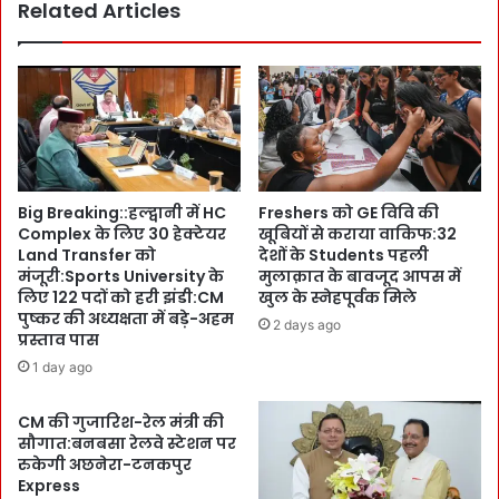
Related Articles
ल
!
में
E
फं
x
स
p
दु
e
ब
r
ई
t
प
से
हुं
जा
Big Breaking::हल्द्वानी में HC
Freshers को GE विवि की
चा
नि
Complex के लिए 30 हेक्टेयर
खूबियों से कराया वाकिफ:32
यु
ए
Land Transfer को
देशों के Students पहली
व
,
मंजूरी:Sports University के
मुलाक़ात के बावजूद आपस में
क
कौ
लिए 122 पदों को हरी झंडी:CM
खुल के स्नेहपूर्वक मिले
वा
न
पुष्कर की अध्यक्षता में बड़े-अहम
2 days ago
पि
प्रस्ताव पास
सा
स
C
1 day ago
प
o
रि
u
CM की गुजारिश-रेल मंत्री की
वा
r
सौगात:बनबसा रेलवे स्टेशन पर
र
s
रुकेगी अछनेरा-टनकपुर
के
e
Express
पा