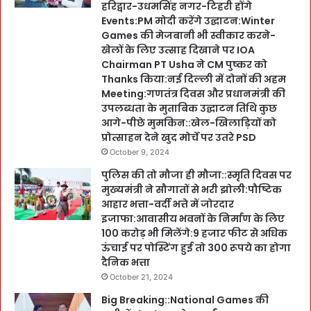
हरिद्वार-उधमसिंह नगर-टिहरी होंगे
Events:PM मोदी करेंगे उद्घाटन:Winter
Games की मेजबानी भी स्वीकार करने-
खेलों के लिए उत्साह दिखाने पर IOA
Chairman PT Usha ने CM पुष्कर को
Thanks किया:नई दिल्ली में दोनों की अहम
Meeting:गणतंत्र दिवस और प्रधानमंत्री की
उपलब्धता के मुताबिक उद्घाटन तिथि कुछ
आगे-पीछे मुमकिन::खेल-खिलाड़ियों को
प्रोत्साहन देने खुद मोर्चे पर उतरे PSD
October 9, 2024
पुलिस की तो मौजा ही मौजा::स्मृति दिवस पर
मुख्यमंत्री ने सौगातों से भरी झोली:पौष्टिक
आहार भत्ता-वर्दी भत्ते में जोरदार
इजाफा:आवासीय भवनों के निर्माण के लिए
100 करोड़ भी मिलेंगे:9 हजार फीट से अधिक
ऊंचाई पर पोस्टिंग हुई तो 300 रूपये का होगा
दैनिक भत्ता
October 21, 2024
Big Breaking::National Games की