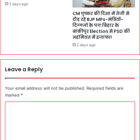
ठी
2 days ago
स
क
प
CM पुष्कर की दिशा में तेजी से
र
दौड़ रहे BJP MPs-मंत्रियों-
हुं
हे
दिग्गजों के पग:बिहार के
चा
गा
बांकीपुर Election से PSD की
:
!
अहमियत में इजाफा!
यु
G
2 days ago
व
r
क
a
बी
p
मा
h
Leave a Reply
र
i
था
c
:
E
Your email address will not be published.
Required fields are
ल
r
marked
*
गा
a
ता
में
C
र
1
o
वा
8
प
m
म
स
ई
m
आ
को