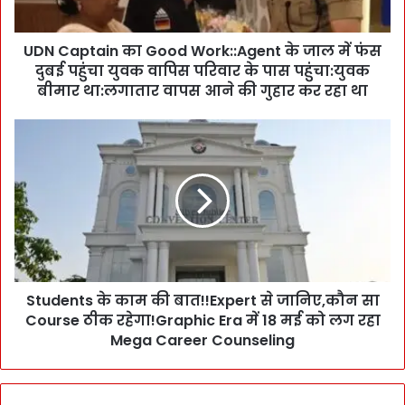
a
i
UDN Captain का Good Work::Agent के जाल में फंस
n
दुबई पहुंचा युवक वापिस परिवार के पास पहुंचा:युवक
का
G
बीमार था:लगातार वापस आने की गुहार कर रहा था
o
o
S
d
t
W
u
o
d
r
e
k
n
:
t
:
s
A
के
g
Students के काम की बात!!Expert से जानिए,कौन सा
का
e
Course ठीक रहेगा!Graphic Era में 18 मई को लग रहा
म
n
की
Mega Career Counseling
t
बा
के
त
जा
!