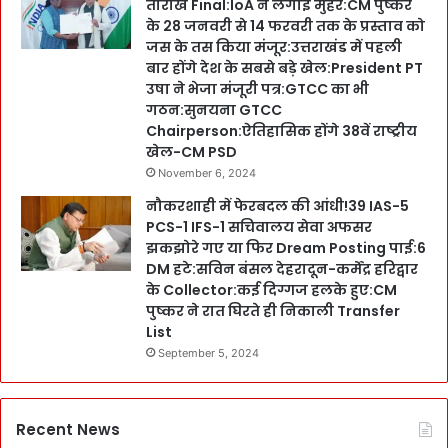
तारीखें Final:IoA ने लगाईं मुहर:CM पुष्कर
के 28 जनवरी से 14 फरवरी तक के प्रस्ताव को
जस के तस किया मंजूर:उत्तराखंड में पहली
बार होंगे देश के सबसे बड़े खेल:President PT
उषा ने भेजा मंजूरी पत्र:GTCC का भी
गठन:सुनयना GTCC
Chairperson:ऐतिहासिक होंगे 38वें राष्ट्रीय
खेल-CM PSD
November 6, 2024
नौकरशाही में फेरबदल की आंधी!39 IAS-5
PCS-1 IFS-1 सचिवालय सेवा अफसर
झकझोरे गए या फिर Dream Posting पाई:6
DM हटे:सविन बंसल देहरादून-कर्मेंद्र हरिद्वार
के Collector:कई दिग्गज हलके हुए:CM
पुष्कर ने रात घिरते ही निकाली Transfer
List
September 5, 2024
Recent News