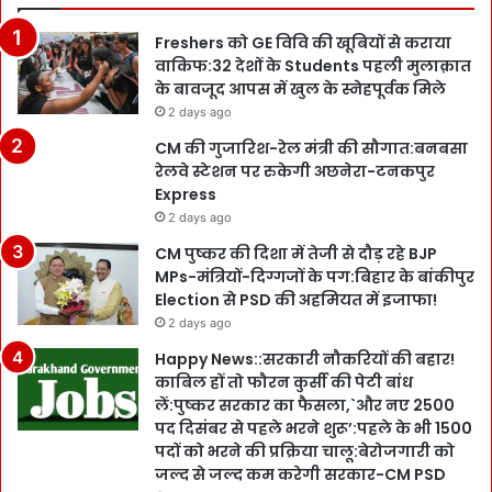
Freshers को GE विवि की खूबियों से कराया
वाकिफ:32 देशों के Students पहली मुलाक़ात
के बावजूद आपस में खुल के स्नेहपूर्वक मिले
2 days ago
CM की गुजारिश-रेल मंत्री की सौगात:बनबसा
रेलवे स्टेशन पर रुकेगी अछनेरा-टनकपुर
Express
2 days ago
CM पुष्कर की दिशा में तेजी से दौड़ रहे BJP
MPs-मंत्रियों-दिग्गजों के पग:बिहार के बांकीपुर
Election से PSD की अहमियत में इजाफा!
2 days ago
Happy News::सरकारी नौकरियों की बहार!
काबिल हों तो फौरन कुर्सी की पेटी बांध
लें:पुष्कर सरकार का फैसला,`और नए 2500
पद दिसंबर से पहले भरने शुरू’:पहले के भी 1500
पदों को भरने की प्रक्रिया चालू:बेरोजगारी को
जल्द से जल्द कम करेगी सरकार-CM PSD