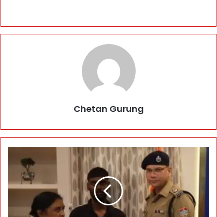
Chetan Gurung
U
D
N
C
a
p
t