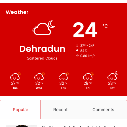
Weather
24
℃
Dehradun
27º - 24º
84%
0.86 km/h
Scattered Clouds
27
32
32
28
23
℃
℃
℃
℃
℃
Tue
Wed
Thu
Fri
Sat
Popular
Recent
Comments