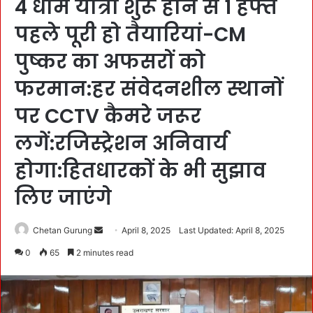
4 धाम यात्रा शुरू होने से 1 हफ्ते
पहले पूरी हो तैयारियां-CM
पुष्कर का अफसरों को
फरमान:हर संवेदनशील स्थानों
पर CCTV कैमरे जरूर
लगें:रजिस्ट्रेशन अनिवार्य
होगा:हितधारकों के भी सुझाव
लिए जाएंगे
Chetan Gurung
S
April 8, 2025
Last Updated: April 8, 2025
e
0
65
2 minutes read
n
d
a