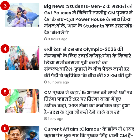
Big News::Students-Gen-Z के मशवरों को
Gvt Policies में मिलेगी तरजीह:CM पुष्कर ने
देश के नए-युवा Power House के साथ किया
मंथन:बोले,`आज के Students कल उत्तराखंड-
देश संभालेंगे’
9 hours ago
मंत्री रेखा ने इस बार Olympic-2036 की
मेजबानी के लिए उठाई काँवड़:गंगा के किनारे
लिया मनोकामना पूरी कराने का
संकल्प:बारिश-फुहारों के बीच पैदल नापी हर
की पैड़ी से ऋषिकेश के बीच की 22 KM की दूरी
10 hours ago
CM पुष्कर ने कहा,`15 अगस्त को अपने घरों पर
तिरंगा फहराएँ’:हर घर तिरंगा यात्रा में हुए
शरीक:कहा,`आज सेना का मनोबल बढ़ा हुआ
है-प्रदेश के युवा नौकरी देने वाले बन रहे’
1 day ago
Current Affairs::Glamour के झोंक में शायद
ऋषभ पंत भूल गए कि पुष्कर सिंह धामी CM हैं-