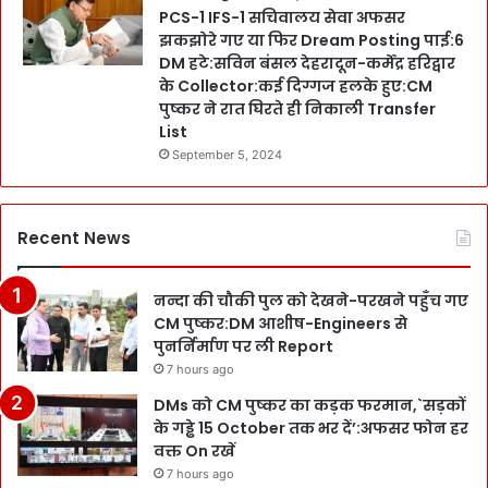
PCS-1 IFS-1 सचिवालय सेवा अफसर
झकझोरे गए या फिर Dream Posting पाई:6
DM हटे:सविन बंसल देहरादून-कर्मेंद्र हरिद्वार
के Collector:कई दिग्गज हलके हुए:CM
पुष्कर ने रात घिरते ही निकाली Transfer
List
September 5, 2024
Recent News
नन्दा की चौकी पुल को देखने-परखने पहुँच गए
CM पुष्कर:DM आशीष-Engineers से
पुनर्निर्माण पर ली Report
7 hours ago
DMs को CM पुष्कर का कड़क फरमान,`सड़कों
के गड्ढे 15 October तक भर दें’:अफसर फोन हर
वक्त On रखें
7 hours ago