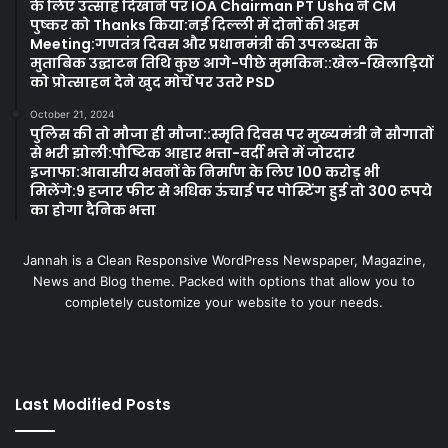
के लिए उत्साह दिखाने पर IOA Chairman PT Usha ने CM
पुष्कर को Thanks किया:नई दिल्ली में दोनों की अहम
Meeting:गणतंत्र दिवस और प्रधानमंत्री की उपलब्धता के
मुताबिक उद्घाटन तिथि कुछ आगे-पीछे मुमकिन::खेल-खिलाड़ियों
को प्रोत्साहन देने खुद मोर्चे पर उतरे PSD
October 21, 2024
पुलिस की तो मौजा ही मौजा::स्मृति दिवस पर मुख्यमंत्री ने सौगातों
से भरी झोली:पौष्टिक आहार भत्ता-वर्दी भत्ते में जोरदार
इजाफा:आवासीय भवनों के निर्माण के लिए 100 करोड़ भी
मिलेंगे:9 हजार फीट से अधिक ऊंचाई पर पोस्टिंग हुई तो 300 रूपये
का होगा दैनिक भत्ता
Jannah is a Clean Responsive WordPress Newspaper, Magazine,
News and Blog theme. Packed with options that allow you to
completely customize your website to your needs.
Last Modified Posts