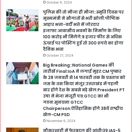
October 9, 2024
पुलिस की तो मौजा ही मौजा::स्मृति दिवस पर
मुख्यमंत्री ने सौगातों से भरी झोली:पौष्टिक
आहार भत्ता-वर्दी भत्ते में जोरदार
इजाफा:आवासीय भवनों के निर्माण के लिए
100 करोड़ भी मिलेंगे:9 हजार फीट से अधिक
ऊंचाई पर पोस्टिंग हुई तो 300 रूपये का होगा
दैनिक भत्ता
October 21, 2024
Big Breaking::National Games की
तारीखें Final:IoA ने लगाईं मुहर:CM पुष्कर
के 28 जनवरी से 14 फरवरी तक के प्रस्ताव को
जस के तस किया मंजूर:उत्तराखंड में पहली
बार होंगे देश के सबसे बड़े खेल:President PT
उषा ने भेजा मंजूरी पत्र:GTCC का भी
गठन:सुनयना GTCC
Chairperson:ऐतिहासिक होंगे 38वें राष्ट्रीय
खेल-CM PSD
November 6, 2024
नौकरशाही में फेरबदल की आंधी!39 IAS-5