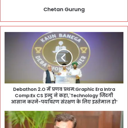
Chetan Gurung
D
e
b
a
t
h
o
n
2
Debathon 2.O में प्रणव प्रथम:Graphic Era Intra
.
Comp:Ex CS इन्दु ने कहा,`Technology जिंदगी
O
में
आसान करने-पर्यावरण संरक्षण के लिए इस्तेमाल हो’
प्र
ण
C
व
a
प्र
b