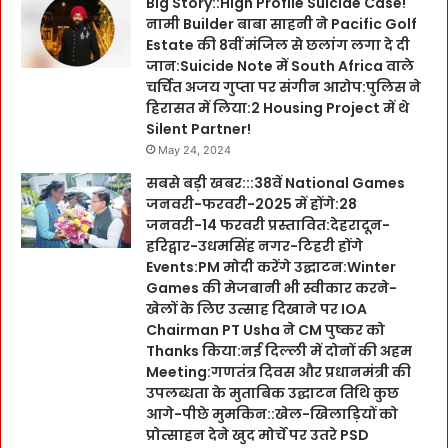
Big Story::High Profile Suicide Case!
नामी Builder बाबा साहनी ने Pacific Golf
Estate की 8वीं मंजिल से छलांग लगा दे दी
जान:Suicide Note में South Africa वाले
चर्चित अजय गुप्ता पर संगीन आरोप:पुलिस ने
हिरासत में लिया:2 Housing Project में थे
Silent Partner!
May 24, 2024
सबसे बड़ी खबर:::38वें National Games
जनवरी-फरवरी-2025 में होंगे:28
जनवरी-14 फरवरी प्रस्तावित:देहरादून-
हरिद्वार-उधमसिंह नगर-टिहरी होंगे
Events:PM मोदी करेंगे उद्घाटन:Winter
Games की मेजबानी भी स्वीकार करने-
खेलों के लिए उत्साह दिखाने पर IOA
Chairman PT Usha ने CM पुष्कर को
Thanks किया:नई दिल्ली में दोनों की अहम
Meeting:गणतंत्र दिवस और प्रधानमंत्री की
उपलब्धता के मुताबिक उद्घाटन तिथि कुछ
आगे-पीछे मुमकिन::खेल-खिलाड़ियों को
प्रोत्साहन देने खुद मोर्चे पर उतरे PSD