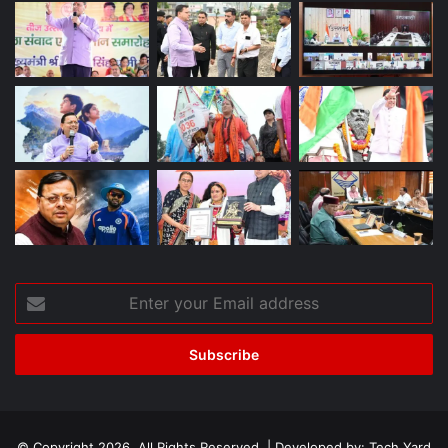
Enter
your
Email
address
© Copyright 2026, All Rights Reserved | Developed by:
Tech Yard