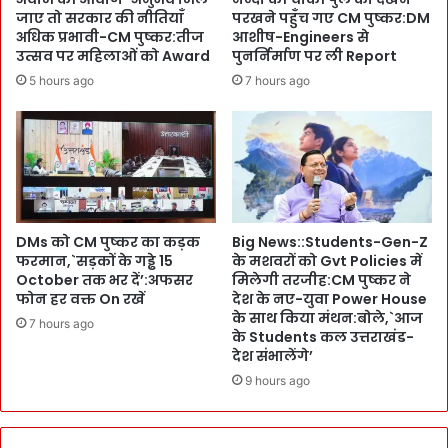
p
मा
जाए तो सरकार की नीतियाँ
परखने पहुँच गए CM पुष्कर:DM
:
म
अधिक प्रभावी-CM पुष्कर:तीज
आशीष-Engineers से
E
कें
उत्सव पर महिलाओं को Award
पुनर्निर्माण पर ली Report
x
द्री
5 hours ago
7 hours ago
C
य
S
स
इ
चि
न्दु
वों
ने
से
क
मि
हा
ले
,
C
DMs को CM पुष्कर का कड़क
Big News::Students-Gen-Z
`
S
फरमान,`सड़कों के गड्ढे 15
के मशवरों को Gvt Policies में
T
October तक भर दें’:अफसर
मिलेगी तरजीह:CM पुष्कर ने
आ
e
फोन हर वक्त On रखें
देश के नए-युवा Power House
नं
के साथ किया मंथन:बोले,`आज
c
द
7 hours ago
के Students कल उत्तराखंड-
h
ब
देश संभालेंगे’
n
र्द्ध
o
9 hours ago
न
l
:
o
उ
g
त्त