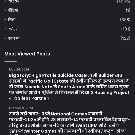
राष्ट्रीय
(1,666)
वीडियो
(1)
शिक्षा
(358)
स्पोर्ट्स
(131)
स्वास्थ्य
(153)
Most Viewed Posts
May 24, 2024
Big Story::High Profile Suicide Case!नामी Builder बाबा
साहनी ने Pacific Golf Estate की 8वीं मंजिल से छलांग लगा दे
दी जान:Suicide Note में South Africa वाले चर्चित अजय गुप्ता
पर संगीन आरोप:पुलिस ने हिरासत में लिया:2 Housing Project
में थे Silent Partner!
October 9, 2024
सबसे बड़ी खबर:::38वें National Games जनवरी-
फरवरी-2025 में होंगे:28 जनवरी-14 फरवरी प्रस्तावित:देहरादून-
हरिद्वार-उधमसिंह नगर-टिहरी होंगे Events:PM मोदी करेंगे
उद्घाटन:Winter Games की मेजबानी भी स्वीकार करने-खेलों