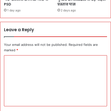
p
म
PSD
प्रस्ताव पास
i
ड़े
1 day ago
2 days ago
o
:
n
ह
र
Leave a Reply
श
ह
र
Your email address will not be published.
Required fields are
में
ब
marked
*
नें
C
गे
S
o
i
m
l
v
m
e
e
r
n
J
u
t
b