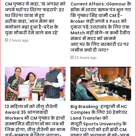
CM पुष्कर ने कहा,`15 अगस्त को
Current Affairs::Glamour के
:
R
अपने घरों पर तिरंगा फहराएँ’:हर
झोंक में शायद ऋषभ पंत भूल गए
2
o
घर तिरंगा यात्रा में हुए
कि पुष्कर सिंह धामी CM हैं-
.
a
शरीक:कहा,`आज सेना का
Broker नहीं:अपने X Post को
1
d
मनोबल बढ़ा हुआ है-प्रदेश के
दुबारा पढ़ें:उत्तराखंड के लिए एक
4
S
युवा नौकरी देने वाले बन रहे’
Match नहीं खेले-न कभी दैवीय
घं
संकट में मदद को सामने
h
2 hours ago
टे
आए:घर के लिए सरकारी दर पर
o
जमीन क्यों दी जाए?
का
w
व
:
23 hours ago
क्त
ते
ले
ज
के
धू
आ
प
दि
के
त्य
बा
ब
व
13 महिलाओं को तीलू रौतेली
Big Breaking::हल्द्वानी में HC
ना
जू
Award:35 आंगनवाड़ी
Complex के लिए 30 हेक्टेयर
C
द
Workers भी CM पुष्कर के हाथों
Land Transfer को
h
लो
सम्मानित:वीरांगाओं का जब भी
मंजूरी:Sports University के
a
ग
जिक्र होगा, तीलू रौतेली का नाम
लिए 122 पदों को हरी झंडी:CM
m
उ
गर्व-सम्मान से लिया जाएगा-
पुष्कर की अध्यक्षता में बड़े-अहम