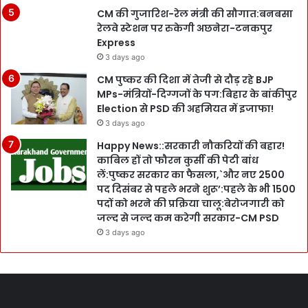
CM की गुजारिश-रेल मंत्री की सौगात:बनबसा
रेलवे स्टेशन पर रुकेगी अछनेरा-टनकपुर
Express
3 days ago
CM पुष्कर की दिशा में तेजी से दौड़ रहे BJP
MPs-मंत्रियों-दिग्गजों के पग:बिहार के बांकीपुर
Election से PSD की अहमियत में इजाफा!
3 days ago
Happy News::सरकारी नौकरियों की बहार!
काबिल हों तो फौरन कुर्सी की पेटी बांध
लें:पुष्कर सरकार का फैसला,`और नए 2500
पद दिसंबर से पहले भरने शुरू’:पहले के भी 1500
पदों को भरने की प्रक्रिया चालू:बेरोजगारी को
जल्द से जल्द कम करेगी सरकार-CM PSD
3 days ago