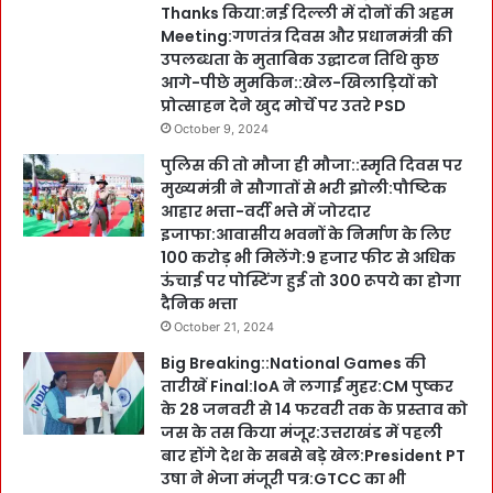
Thanks किया:नई दिल्ली में दोनों की अहम
Meeting:गणतंत्र दिवस और प्रधानमंत्री की
उपलब्धता के मुताबिक उद्घाटन तिथि कुछ
आगे-पीछे मुमकिन::खेल-खिलाड़ियों को
प्रोत्साहन देने खुद मोर्चे पर उतरे PSD
October 9, 2024
पुलिस की तो मौजा ही मौजा::स्मृति दिवस पर
मुख्यमंत्री ने सौगातों से भरी झोली:पौष्टिक
आहार भत्ता-वर्दी भत्ते में जोरदार
इजाफा:आवासीय भवनों के निर्माण के लिए
100 करोड़ भी मिलेंगे:9 हजार फीट से अधिक
ऊंचाई पर पोस्टिंग हुई तो 300 रूपये का होगा
दैनिक भत्ता
October 21, 2024
Big Breaking::National Games की
तारीखें Final:IoA ने लगाईं मुहर:CM पुष्कर
के 28 जनवरी से 14 फरवरी तक के प्रस्ताव को
जस के तस किया मंजूर:उत्तराखंड में पहली
बार होंगे देश के सबसे बड़े खेल:President PT
उषा ने भेजा मंजूरी पत्र:GTCC का भी