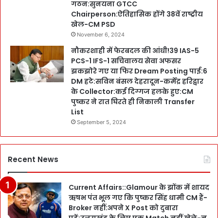
गठन:सुनयना GTCC
Chairperson:ऐतिहासिक होंगे 38वें राष्ट्रीय
खेल-CM PSD
November 6, 2024
नौकरशाही में फेरबदल की आंधी!39 IAS-5
PCS-1 IFS-1 सचिवालय सेवा अफसर
झकझोरे गए या फिर Dream Posting पाई:6
DM हटे:सविन बंसल देहरादून-कर्मेंद्र हरिद्वार
के Collector:कई दिग्गज हलके हुए:CM
पुष्कर ने रात घिरते ही निकाली Transfer
List
September 5, 2024
Recent News
Current Affairs::Glamour के झोंक में शायद
ऋषभ पंत भूल गए कि पुष्कर सिंह धामी CM हैं-
Broker नहीं:अपने X Post को दुबारा