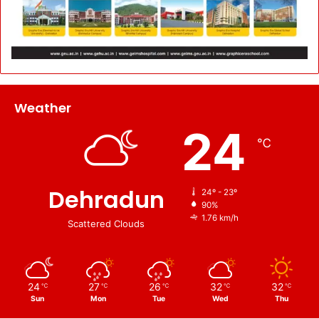
Weather
24
℃
Dehradun
24º - 23º
90%
1.76 km/h
Scattered Clouds
24
27
26
32
32
℃
℃
℃
℃
℃
Sun
Mon
Tue
Wed
Thu