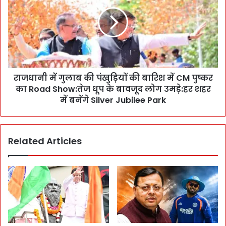
ष
धा
ण
नी
जं
में
ग
गु
:
ला
G
ब
r
की
a
राजधानी में गुलाब की पंखुड़ियों की बारिश में CM पुष्कर
पं
p
का Road Show:तेज धूप के बावजूद लोग उमड़े:हर शहर
खु
h
ड़ि
में बनेंगे Silver Jubilee Park
i
यों
c
की
E
बा
Related Articles
r
रि
a
श
में
में
हु
C
आ
M
मु
पु
क़ा
ष्क
ब
र
ला
का