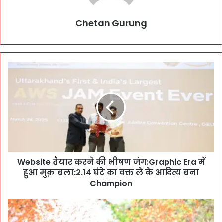
Chetan Gurung
W
e
b
s
i
t
e
तै
या
Website तैयार करने की भीषण जंग:Graphic Era में
र
हुआ मुक़ाबला:2.14 घंटे का वक्त ले के आदित्य बना
क
र
Champion
ने
की
रा
भी
ज