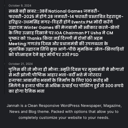
October 9, 2024
सबसे बड़ी खबर:::38वें National Games जनवरी-
फरवरी-2025 में होंगे:28 जनवरी-14 फरवरी प्रस्तावित:देहरादून-
हरिद्वार-उधमसिंह नगर-टिहरी होंगे Events:PM मोदी करेंगे
उद्घाटन:Winter Games की मेजबानी भी स्वीकार करने-खेलों
के लिए उत्साह दिखाने पर IOA Chairman PT Usha ने CM
पुष्कर को Thanks किया:नई दिल्ली में दोनों की अहम
Meeting:गणतंत्र दिवस और प्रधानमंत्री की उपलब्धता के
मुताबिक उद्घाटन तिथि कुछ आगे-पीछे मुमकिन::खेल-खिलाड़ियों
को प्रोत्साहन देने खुद मोर्चे पर उतरे PSD
October 21, 2024
पुलिस की तो मौजा ही मौजा::स्मृति दिवस पर मुख्यमंत्री ने सौगातों
से भरी झोली:पौष्टिक आहार भत्ता-वर्दी भत्ते में जोरदार
इजाफा:आवासीय भवनों के निर्माण के लिए 100 करोड़ भी
मिलेंगे:9 हजार फीट से अधिक ऊंचाई पर पोस्टिंग हुई तो 300 रूपये
का होगा दैनिक भत्ता
Jannah is a Clean Responsive WordPress Newspaper, Magazine,
News and Blog theme. Packed with options that allow you to
completely customize your website to your needs.