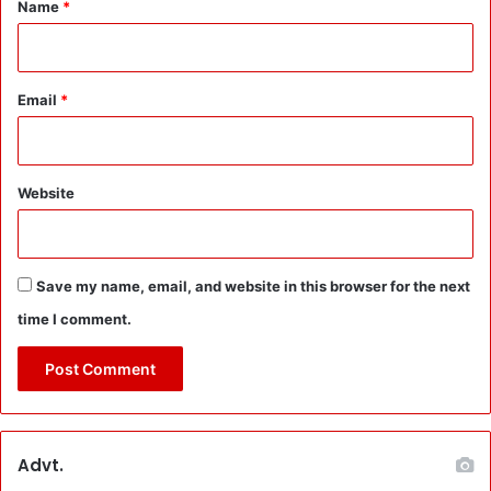
*
i
Name
*
l
e
e
P
Email
*
a
r
k
Website
Save my name, email, and website in this browser for the next
time I comment.
Advt.