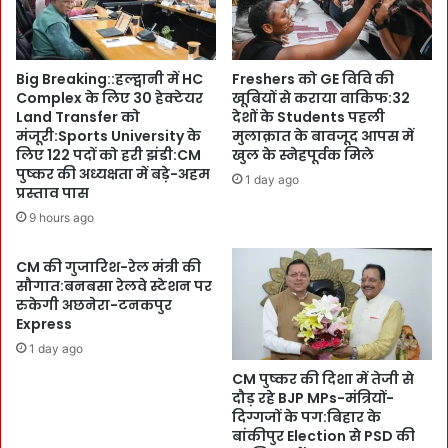
र
यु
W
र्वे
a
द
r
Big Breaking::हल्द्वानी में HC
Freshers को GE विवि की
C
n
Complex के लिए 30 हेक्टेयर
खूबियों से कराया वाकिफ:32
o
कि
Land Transfer को
देशों के Students पहली
n
या
मंजूरी:Sports University के
मुलाक़ात के बावजूद आपस में
g
:
लिए 122 पदों को हरी झंडी:CM
खुल के स्नेहपूर्वक मिले
r
बो
पुष्कर की अध्यक्षता में बड़े-अहम
1 day ago
e
प्रस्ताव पास
ले
s
,
9 hours ago
s
`
ए
हो
CM की गुजारिश-रेल मंत्री की
वं
गी
सौगात:बनबसा रेलवे स्टेशन पर
आ
का
रुकेगी अछनेरा-टनकपुर
रो
र्र
Express
ग्य
वा
1 day ago
ए
ई
क्स
CM पुष्कर की दिशा में तेजी से
’
दौड़ रहे BJP MPs-मंत्रियों-
पो
:
दिग्गजों के पग:बिहार के
-
W
बांकीपुर Election से PSD की
2
i