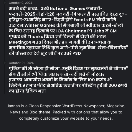
October 9, 2024
सबसे बड़ी खबर:::38वें National Games जनवरी-
फरवरी-2025 में होंगे:28 जनवरी-14 फरवरी प्रस्तावित:देहरादून-
हरिद्वार-उधमसिंह नगर-टिहरी होंगे Events:PM मोदी करेंगे
उद्घाटन:Winter Games की मेजबानी भी स्वीकार करने-खेलों
के लिए उत्साह दिखाने पर IOA Chairman PT Usha ने CM
पुष्कर को Thanks किया:नई दिल्ली में दोनों की अहम
Meeting:गणतंत्र दिवस और प्रधानमंत्री की उपलब्धता के
मुताबिक उद्घाटन तिथि कुछ आगे-पीछे मुमकिन::खेल-खिलाड़ियों
को प्रोत्साहन देने खुद मोर्चे पर उतरे PSD
October 21, 2024
पुलिस की तो मौजा ही मौजा::स्मृति दिवस पर मुख्यमंत्री ने सौगातों
से भरी झोली:पौष्टिक आहार भत्ता-वर्दी भत्ते में जोरदार
इजाफा:आवासीय भवनों के निर्माण के लिए 100 करोड़ भी
मिलेंगे:9 हजार फीट से अधिक ऊंचाई पर पोस्टिंग हुई तो 300 रूपये
का होगा दैनिक भत्ता
Jannah is a Clean Responsive WordPress Newspaper, Magazine,
News and Blog theme. Packed with options that allow you to
completely customize your website to your needs.