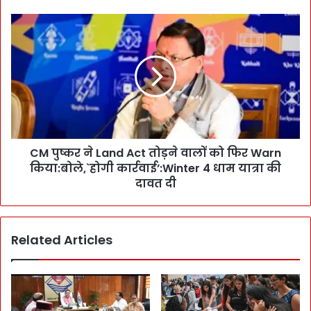
श
का
C
प
M
ह
पु
ला
ष्क
रा
र
ज्य
ने
ब
L
ने
a
गा
n
उ
CM पुष्कर ने Land Act तोड़ने वालों को फिर Warn
d
त्त
किया:बोले,`होगी कार्रवाई’:Winter 4 धाम यात्रा की
A
रा
c
दावत दी
खं
t
ड
तो
:
ड़
Related Articles
1
ने
0
वा
वीं
लों
वि
को
श्व
फि
आ