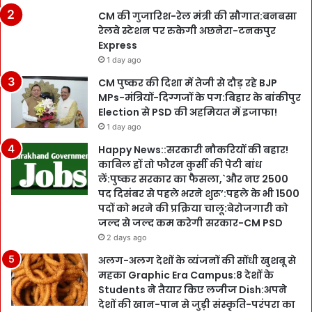
CM की गुजारिश-रेल मंत्री की सौगात:बनबसा
रेलवे स्टेशन पर रुकेगी अछनेरा-टनकपुर
Express
1 day ago
CM पुष्कर की दिशा में तेजी से दौड़ रहे BJP
MPs-मंत्रियों-दिग्गजों के पग:बिहार के बांकीपुर
Election से PSD की अहमियत में इजाफा!
1 day ago
Happy News::सरकारी नौकरियों की बहार!
काबिल हों तो फौरन कुर्सी की पेटी बांध
लें:पुष्कर सरकार का फैसला,`और नए 2500
पद दिसंबर से पहले भरने शुरू’:पहले के भी 1500
पदों को भरने की प्रक्रिया चालू:बेरोजगारी को
जल्द से जल्द कम करेगी सरकार-CM PSD
2 days ago
अलग-अलग देशों के व्यंजनों की सोंधी खुशबू से
महका Graphic Era Campus:8 देशों के
Students ने तैयार किए लजीज Dish:अपने
देशों की खान-पान से जुड़ी संस्कृति-परंपरा का