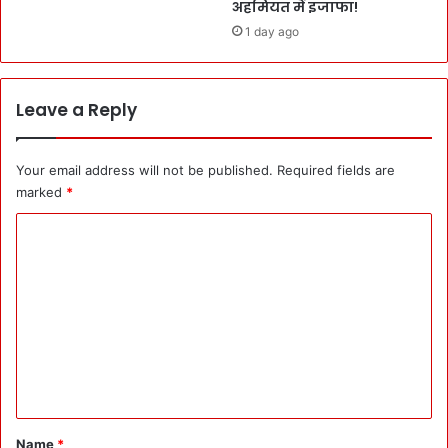
अहमियत में इजाफा!
0
n
1 day ago
2
t
4
e
में
r
C
4
Leave a Reply
M
धा
पु
म
ष्क
या
Your email address will not be published.
Required fields are
र
त्रा
marked
*
का
की
ऐ
दा
C
ला
व
o
न
त
m
दी
m
e
n
t
*
Name
*