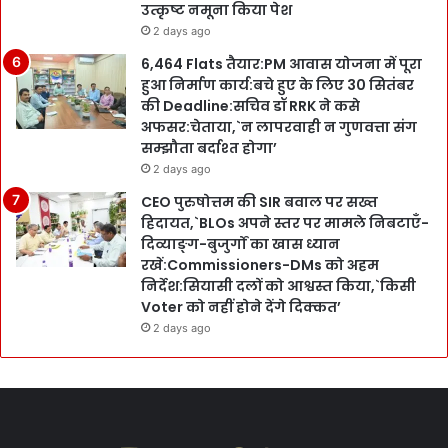
उत्कृष्ट नमूना किया पेश
2 days ago
6,464 Flats तैयार:PM आवास योजना में पूरा
हुआ निर्माण कार्य:बचे हुए के लिए 30 सितंबर
की Deadline:सचिव डॉ RRK ने कसे
अफसर:चेताया,`न लापरवाही न गुणवत्ता संग
सम्झौता बर्दाश्त होगा’
2 days ago
CEO पुरुषोत्तम की SIR बवाल पर सख्त
हिदायत,`BLOs अपने स्तर पर मामले निबटाएँ-
दिव्याङ्ग-बुजुर्गों का खास ध्यान
रखें:Commissioners-DMs को अहम
निर्देश:सियासी दलों को आश्वस्त किया,`किसी
Voter को नहीं होने देंगे दिक्कत’
2 days ago