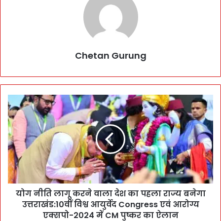
Chetan Gurung
यो
ग
नी
ति
ला
गू
क
र
ने
योग नीति लागू करने वाला देश का पहला राज्य बनेगा
वा
उत्तराखंड:10वीं विश्व आयुर्वेद Congress एवं आरोग्य
ला
दे
एक्सपो-2024 में CM पुष्कर का ऐलान