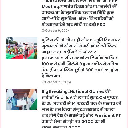
Thanks किया:नई दिल्ली में दोनों की अहम
Meeting:गणतंत्र दिवस और प्रधानमंत्री की
उपलब्धता के मुताबिक उद्घाटन तिथि कुछ
आगे-पीछे मुमकिन::खेल-खिलाड़ियों को
प्रोत्साहन देने खुद मोर्चे पर उतरे PSD
October 9, 2024
पुलिस की तो मौजा ही मौजा::स्मृति दिवस पर
मुख्यमंत्री ने सौगातों से भरी झोली:पौष्टिक
आहार भत्ता-वर्दी भत्ते में जोरदार
इजाफा:आवासीय भवनों के निर्माण के लिए
100 करोड़ भी मिलेंगे:9 हजार फीट से अधिक
ऊंचाई पर पोस्टिंग हुई तो 300 रूपये का होगा
दैनिक भत्ता
October 21, 2024
Big Breaking::National Games की
तारीखें Final:IoA ने लगाईं मुहर:CM पुष्कर
के 28 जनवरी से 14 फरवरी तक के प्रस्ताव को
जस के तस किया मंजूर:उत्तराखंड में पहली
बार होंगे देश के सबसे बड़े खेल:President PT
उषा ने भेजा मंजूरी पत्र:GTCC का भी
गठन:सुनयना GTCC