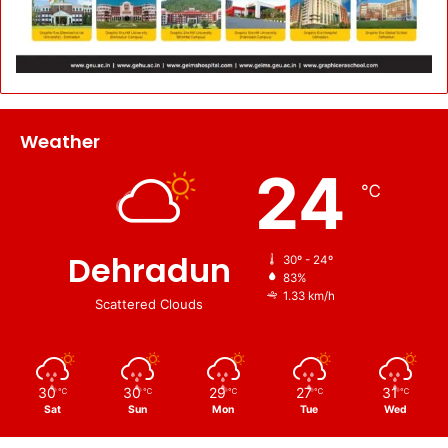
Weather
24
℃
Dehradun
30º - 24º
83%
1.33 km/h
Scattered Clouds
30
30
29
27
31
℃
℃
℃
℃
℃
Sat
Sun
Mon
Tue
Wed