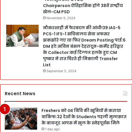
Chairperson:ऐतिहासिक होंगे 38वें राष्ट्रीय
खेल-CM PSD
November 6, 2024
नौकरशाही में फेरबदल की आंधी!39 IAS-5
PCS-1 IFS-1 सचिवालय सेवा अफसर
झकझोरे गए या फिर Dream Posting पाई:6
DM हटे:सविन बंसल देहरादून-कर्मेंद्र हरिद्वार
के Collector:कई दिग्गज हलके हुए:CM
पुष्कर ने रात घिरते ही निकाली Transfer
List
September 5, 2024
Recent News
Freshers को GE विवि की खूबियों से कराया
वाकिफ:32 देशों के Students पहली मुलाक़ात
के बावजूद आपस में खुल के स्नेहपूर्वक मिले
1 day ago