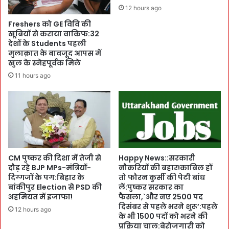
o
ना
12 hours ago
r
वी
Freshers को GE विवि की
H
स
खूबियों से कराया वाकिफ:32
e
म
देशों के Students पहली
a
र
मुलाक़ात के बावजूद आपस में
r
में
खुल के स्नेहपूर्वक मिले
t
C
11 hours ago
:
M
सै
पु
क
ष्क
ड़ों
र
ने
ने
शि
ब
र
जा
क
या
CM पुष्कर की दिशा में तेजी से
Happy News::सरकारी
त
र
दौड़ रहे BJP MPs-मंत्रियों-
नौकरियों की बहार!काबिल हों
की
दिग्गजों के पग:बिहार के
तो फौरन कुर्सी की पेटी बांध
ण
बांकीपुर Election से PSD की
लें:पुष्कर सरकार का
सिं
अहमियत में इजाफा!
फैसला,`और नए 2500 पद
घा
दिसंबर से पहले भरने शुरू’:पहले
:
12 hours ago
के भी 1500 पदों को भरने की
सो
प्रक्रिया चालू:बेरोजगारी को