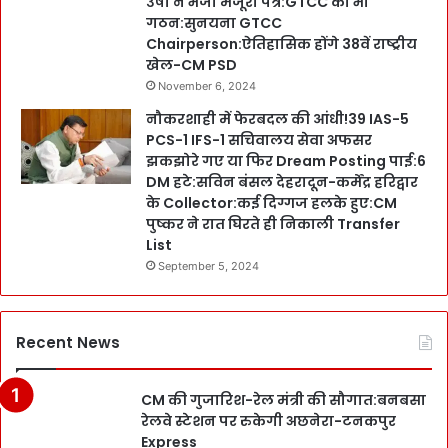
उषा ने भेजा मंजूरी पत्र:GTCC का भी
गठन:सुनयना GTCC
Chairperson:ऐतिहासिक होंगे 38वें राष्ट्रीय
खेल-CM PSD
November 6, 2024
नौकरशाही में फेरबदल की आंधी!39 IAS-5
PCS-1 IFS-1 सचिवालय सेवा अफसर
झकझोरे गए या फिर Dream Posting पाई:6
DM हटे:सविन बंसल देहरादून-कर्मेंद्र हरिद्वार
के Collector:कई दिग्गज हलके हुए:CM
पुष्कर ने रात घिरते ही निकाली Transfer
List
September 5, 2024
Recent News
CM की गुजारिश-रेल मंत्री की सौगात:बनबसा
रेलवे स्टेशन पर रुकेगी अछनेरा-टनकपुर
Express