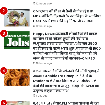
12 hours ago
CM पुष्कर की दिशा में तेजी से दौड़ रहे BJP
MPs-मंत्रियों-दिग्गजों के पग:बिहार के बांकीपुर
Election से PSD की अहमियत में इजाफा!
12 hours ago
Happy News::सरकारी नौकरियों की बहार!
काबिल हों तो फौरन कुर्सी की पेटी बांध
लें:पुष्कर सरकार का फैसला,`और नए 2500
पद दिसंबर से पहले भरने शुरू’:पहले के भी 1500
पदों को भरने की प्रक्रिया चालू:बेरोजगारी को
जल्द से जल्द कम करेगी सरकार-CM PSD
18 hours ago
अलग-अलग देशों के व्यंजनों की सोंधी खुशबू से
महका Graphic Era Campus:8 देशों के
Students ने तैयार किए लजीज Dish:अपने
देशों की खान-पान से जुड़ी संस्कृति-परंपरा का
उत्कृष्ट नमूना किया पेश
1 day ago
6,464 Flats तैयार:PM आवास योजना में पूरा