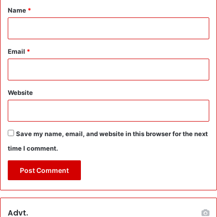
*
:
Name
*
पा
र्टी
के
त
Email
*
मा
म
ब
ड़े
Website
चे
ह
रों
को
Save my name, email, and website in this browser for the next
पी
time I comment.
छे
छो
ड़ा
Advt.