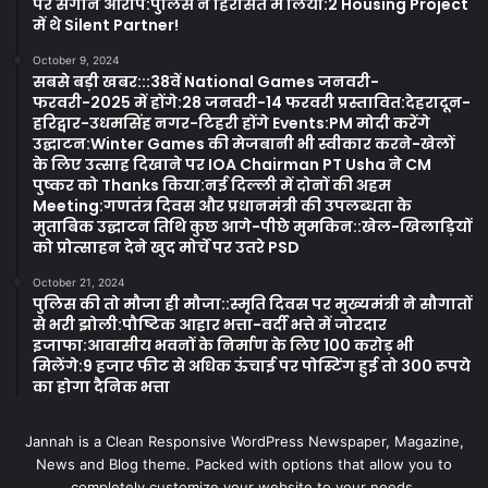
पर संगीन आरोप:पुलिस ने हिरासत में लिया:2 Housing Project
में थे Silent Partner!
October 9, 2024
सबसे बड़ी खबर:::38वें National Games जनवरी-
फरवरी-2025 में होंगे:28 जनवरी-14 फरवरी प्रस्तावित:देहरादून-
हरिद्वार-उधमसिंह नगर-टिहरी होंगे Events:PM मोदी करेंगे
उद्घाटन:Winter Games की मेजबानी भी स्वीकार करने-खेलों
के लिए उत्साह दिखाने पर IOA Chairman PT Usha ने CM
पुष्कर को Thanks किया:नई दिल्ली में दोनों की अहम
Meeting:गणतंत्र दिवस और प्रधानमंत्री की उपलब्धता के
मुताबिक उद्घाटन तिथि कुछ आगे-पीछे मुमकिन::खेल-खिलाड़ियों
को प्रोत्साहन देने खुद मोर्चे पर उतरे PSD
October 21, 2024
पुलिस की तो मौजा ही मौजा::स्मृति दिवस पर मुख्यमंत्री ने सौगातों
से भरी झोली:पौष्टिक आहार भत्ता-वर्दी भत्ते में जोरदार
इजाफा:आवासीय भवनों के निर्माण के लिए 100 करोड़ भी
मिलेंगे:9 हजार फीट से अधिक ऊंचाई पर पोस्टिंग हुई तो 300 रूपये
का होगा दैनिक भत्ता
Jannah is a Clean Responsive WordPress Newspaper, Magazine,
News and Blog theme. Packed with options that allow you to
completely customize your website to your needs.