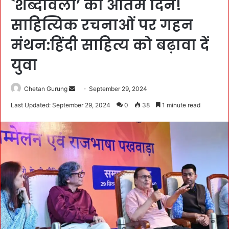
`शब्दावली’ का अंतिम दिन!
साहित्यिक रचनाओं पर गहन
मंथन:हिंदी साहित्य को बढ़ावा दें
युवा
Chetan Gurung
S
September 29, 2024
e
Last Updated: September 29, 2024
0
38
1 minute read
n
d
a
n
e
m
a
i
l