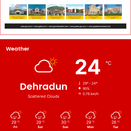
Weather
24
℃
Dehradun
29º - 24º
90%
0.76 km/h
Scattered Clouds
29
29
30
29
26
℃
℃
℃
℃
℃
Fri
Sat
Sun
Mon
Tue