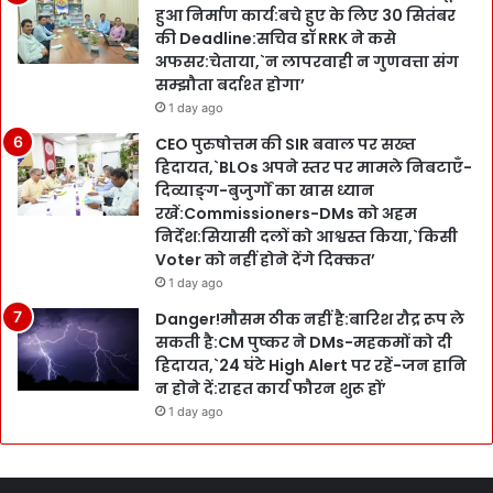
हुआ निर्माण कार्य:बचे हुए के लिए 30 सितंबर
की Deadline:सचिव डॉ RRK ने कसे
अफसर:चेताया,`न लापरवाही न गुणवत्ता संग
सम्झौता बर्दाश्त होगा’
1 day ago
CEO पुरुषोत्तम की SIR बवाल पर सख्त
हिदायत,`BLOs अपने स्तर पर मामले निबटाएँ-
दिव्याङ्ग-बुजुर्गों का खास ध्यान
रखें:Commissioners-DMs को अहम
निर्देश:सियासी दलों को आश्वस्त किया,`किसी
Voter को नहीं होने देंगे दिक्कत’
1 day ago
Danger!मौसम ठीक नहीं है:बारिश रौद्र रूप ले
सकती है:CM पुष्कर ने DMs-महकमों को दी
हिदायत,`24 घंटे High Alert पर रहें-जन हानि
न होने दें:राहत कार्य फौरन शुरू हों’
1 day ago