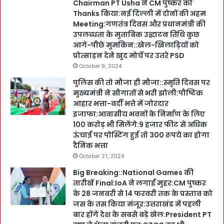
Chairman PT Usha ने CM पुष्कर को
Thanks किया:नई दिल्ली में दोनों की अहम
Meeting:गणतंत्र दिवस और प्रधानमंत्री की
उपलब्धता के मुताबिक उद्घाटन तिथि कुछ
आगे-पीछे मुमकिन::खेल-खिलाड़ियों को
प्रोत्साहन देने खुद मोर्चे पर उतरे PSD
October 9, 2024
पुलिस की तो मौजा ही मौजा::स्मृति दिवस पर
मुख्यमंत्री ने सौगातों से भरी झोली:पौष्टिक
आहार भत्ता-वर्दी भत्ते में जोरदार
इजाफा:आवासीय भवनों के निर्माण के लिए
100 करोड़ भी मिलेंगे:9 हजार फीट से अधिक
ऊंचाई पर पोस्टिंग हुई तो 300 रूपये का होगा
दैनिक भत्ता
October 21, 2024
Big Breaking::National Games की
तारीखें Final:IoA ने लगाईं मुहर:CM पुष्कर
के 28 जनवरी से 14 फरवरी तक के प्रस्ताव को
जस के तस किया मंजूर:उत्तराखंड में पहली
बार होंगे देश के सबसे बड़े खेल:President PT