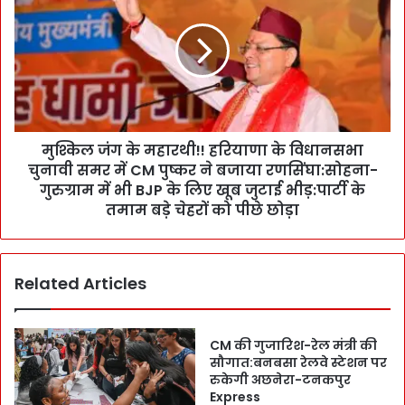
र
ल
ख
जं
ना
ग
है
के
:
म
G
हा
r
र
a
मुश्किल जंग के महारथी!! हरियाणा के विधानसभा
थी
p
चुनावी समर में CM पुष्कर ने बजाया रणसिंघा:सोहना-
!
h
!
गुरुग्राम में भी BJP के लिए खूब जुटाई भीड़:पार्टी के
i
ह
तमाम बड़े चेहरों को पीछे छोड़ा
c
रि
E
या
r
णा
Related Articles
a
के
का
वि
W
धा
a
न
CM की गुजारिश-रेल मंत्री की
l
स
सौगात:बनबसा रेलवे स्टेशन पर
k
भा
रुकेगी अछनेरा-टनकपुर
F
Express
चु