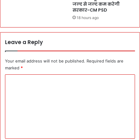
ह
जल्द से जल्द कम करेगी
ना
सरकार-CM PSD
-
18 hours ago
गु
रु
ग्रा
म
Leave a Reply
में
भी
B
Your email address will not be published.
Required fields are
J
marked
*
P
C
के
लि
o
ए
m
खू
ब
m
जु
e
टा
ई
n
भी
t
ड़