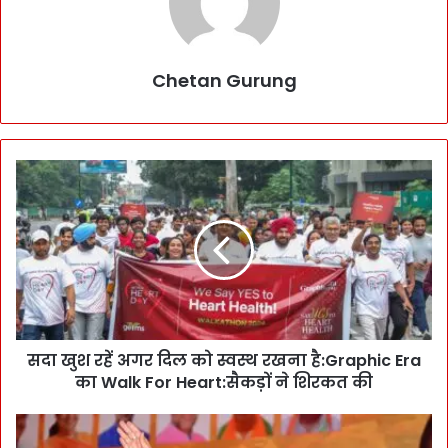
Chetan Gurung
स
दा
खु
श
र
हें
अ
ग
र
सदा खुश रहें अगर दिल को स्वस्थ रखना है:Graphic Era
दि
का Walk For Heart:सैकड़ों ने शिरकत की
ल
को
स्व
मु
स्थ
श्कि