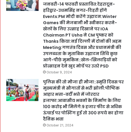
जनवरी-14 फरवरी प्रस्तावित:देहरादून-
हरिद्वार-उधमसिंह नगर-टिहरी होंगे
Events:PM मोदी करेंगे उद्घाटन:Winter
Games की मेजबानी भी स्वीकार करने-
खेलों के लिए उत्साह दिखाने पर IOA
Chairman PT Usha ने CM पुष्कर को
Thanks किया:नई दिल्ली में दोनों की अहम
Meeting:गणतंत्र दिवस और प्रधानमंत्री की
उपलब्धता के मुताबिक उद्घाटन तिथि कुछ
आगे-पीछे मुमकिन::खेल-खिलाड़ियों को
प्रोत्साहन देने खुद मोर्चे पर उतरे PSD
October 9, 2024
पुलिस की तो मौजा ही मौजा::स्मृति दिवस पर
मुख्यमंत्री ने सौगातों से भरी झोली:पौष्टिक
आहार भत्ता-वर्दी भत्ते में जोरदार
इजाफा:आवासीय भवनों के निर्माण के लिए
100 करोड़ भी मिलेंगे:9 हजार फीट से अधिक
ऊंचाई पर पोस्टिंग हुई तो 300 रूपये का होगा
दैनिक भत्ता
October 21, 2024