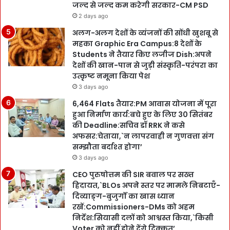
जल्द से जल्द कम करेगी सरकार-CM PSD
2 days ago
अलग-अलग देशों के व्यंजनों की सोंधी खुशबू से
महका Graphic Era Campus:8 देशों के
Students ने तैयार किए लजीज Dish:अपने
देशों की खान-पान से जुड़ी संस्कृति-परंपरा का
उत्कृष्ट नमूना किया पेश
3 days ago
6,464 Flats तैयार:PM आवास योजना में पूरा
हुआ निर्माण कार्य:बचे हुए के लिए 30 सितंबर
की Deadline:सचिव डॉ RRK ने कसे
अफसर:चेताया,`न लापरवाही न गुणवत्ता संग
सम्झौता बर्दाश्त होगा’
3 days ago
CEO पुरुषोत्तम की SIR बवाल पर सख्त
हिदायत,`BLOs अपने स्तर पर मामले निबटाएँ-
दिव्याङ्ग-बुजुर्गों का खास ध्यान
रखें:Commissioners-DMs को अहम
निर्देश:सियासी दलों को आश्वस्त किया,`किसी
Voter को नहीं होने देंगे दिक्कत’