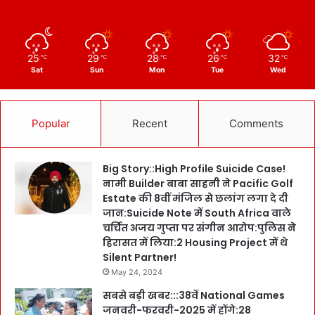
25
29
28
26
32
℃
℃
℃
℃
℃
Sat
Sun
Mon
Tue
Wed
Popular
Recent
Comments
Big Story::High Profile Suicide Case!
नामी Builder बाबा साहनी ने Pacific Golf
Estate की 8वीं मंजिल से छलांग लगा दे दी
जान:Suicide Note में South Africa वाले
चर्चित अजय गुप्ता पर संगीन आरोप:पुलिस ने
हिरासत में लिया:2 Housing Project में थे
Silent Partner!
May 24, 2024
सबसे बड़ी खबर:::38वें National Games
जनवरी-फरवरी-2025 में होंगे:28