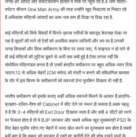
जगह-हर आपदा और संकटकालीन हालात में मौके पर पहुँच रहे हैं.4 धाम यात्रा-
पर्यटन सीजन One Man Army की तरह उन्होंने खुद निबटाया या निबटा रहे
हैं.अधिकांश मंत्रियों-सांसदों का अता-पता कम ही दिखा या दिख रहा है.
कई मंत्रियों को सिर्फ विवादों में घिरते-ख़राब नतीजों के बावजूद बेपरवाह देखा जा
रहा है.सूत्रों की माने तो ऐसों को अलविदा कहना लाजिमी और तय सा है.उनकी
जगह किसको और किस समीकरण के बिना पर लाया जाए, ये फाइनल न हो पाने से
ही कई मंत्रियों की लुटिया डूबने से अभी तक बची हुई है.ऐसा लगता नहीं कि
संशोधित मंत्रिमंडल बनता है तो उसमें क्षेत्रीय समीकरण पर बहुत अधिक ध्यान दिया
जाएगा.12 से अधिक चेहरों (CM समेत) को मंत्री न बनाने की संवैधानिक बाध्यता
के दौर में इस किस्म के समीकरणों को तवज्जो देना मुमकिन दिखता भी नहीं है.
जातीय समीकरण को इसके बजाए कहीं अधिक तवज्जो मिलने के आसार हैं.क्षत्रीय-
ब्राह्मण-दलित-वैश्य को Cabinet में सीट देने पर मंथन हो सकता है.अहम पहलू
ये है कि 3-4 मंत्रियों को Exit Door दिखाया जाता है और बची 4 सीटों को भरने
पर फैसला होता है तो ये BJP-सरकार और सबसे अधिक खुद मुख्यमंत्री PSD के
लिए बेहद मुफीद रहेगा.नए चेहरों में जल्द खेल करने का दुस्साहस कम होता है.सबसे
बड़ी बात ये कि पुष्कर को सरकार में रहते हुए चुनौती देने की सोच रखने वालों के