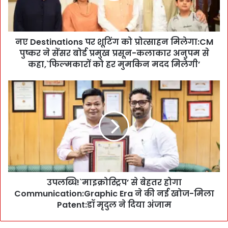
i
n
a
नए Destinations पर शूटिंग को प्रोत्साहन मिलेगा:CM
t
पुष्कर ने सेंसर बोर्ड प्रमुख प्रसून-कलाकार अनुपम से
i
o
कहा,`फिल्मकारों को हर मुमकिन मदद मिलेगी’
n
s
उ
प
प
र
ल
शू
ब्धि
टिं
!
ग
`
को
मा
प्रो
इ
त्सा
क्रो
ह
उपलब्धि!`माइक्रोस्ट्रिप’ से बेहतर होगा
स्ट्रि
न
Communication:Graphic Era ने की नई खोज-मिला
प
मि
’
Patent:डॉ मृदुल ने दिया अंजाम
ले
से
गा
बे