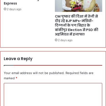
का
a
Express
र
p
2 days ago
अ
h
नु
CM पुष्कर की दिशा में तेजी से
i
दौड़ रहे BJP MPs-मंत्रियों-
प
c
दिग्गजों के पग:बिहार के
म
E
बांकीपुर Election से PSD की
से
r
अहमियत में इजाफा!
क
a
2 days ago
हा
ने
,
की
`
न
फि
ई
Leave a Reply
ल्म
खो
का
ज
रों
-
Your email address will not be published.
Required fields are
को
मि
marked
*
ह
ला
र
P
C
मु
a
o
म
t
कि
m
e
न
n