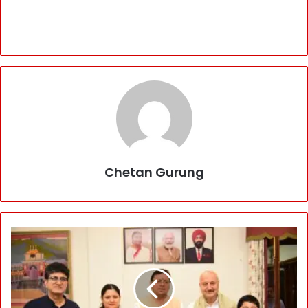
Chetan Gurung
न
ए
D
e
s
t