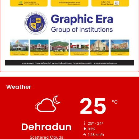
Weather
25
℃
Dehradun
25º - 24º
93%
1.28 km/h
Scattered Clouds