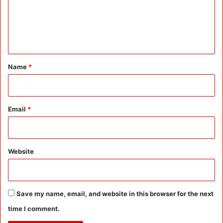
m
म
t
e
द
:
द
डॉ
n
मि
मृ
t
ले
दु
गी
ल
*
Name
*
’
ने
दि
या
अं
Email
*
जा
म
Website
Save my name, email, and website in this browser for the next
time I comment.