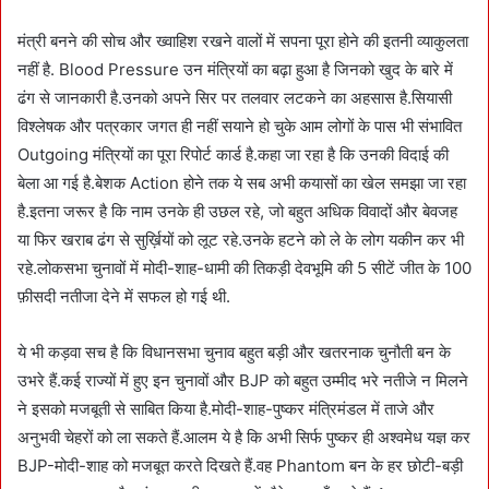
मंत्री बनने की सोच और ख्वाहिश रखने वालों में सपना पूरा होने की इतनी व्याकुलता
नहीं है. Blood Pressure उन मंत्रियों का बढ़ा हुआ है जिनको खुद के बारे में
ढंग से जानकारी है.उनको अपने सिर पर तलवार लटकने का अहसास है.सियासी
विश्लेषक और पत्रकार जगत ही नहीं सयाने हो चुके आम लोगों के पास भी संभावित
Outgoing मंत्रियों का पूरा रिपोर्ट कार्ड है.कहा जा रहा है कि उनकी विदाई की
बेला आ गई है.बेशक Action होने तक ये सब अभी कयासों का खेल समझा जा रहा
है.इतना जरूर है कि नाम उनके ही उछल रहे, जो बहुत अधिक विवादों और बेवजह
या फिर खराब ढंग से सुर्ख़ियों को लूट रहे.उनके हटने को ले के लोग यकीन कर भी
रहे.लोकसभा चुनावों में मोदी-शाह-धामी की तिकड़ी देवभूमि की 5 सीटें जीत के 100
फ़ीसदी नतीजा देने में सफल हो गई थी.
ये भी कड़वा सच है कि विधानसभा चुनाव बहुत बड़ी और खतरनाक चुनौती बन के
उभरे हैं.कई राज्यों में हुए इन चुनावों और BJP को बहुत उम्मीद भरे नतीजे न मिलने
ने इसको मजबूती से साबित किया है.मोदी-शाह-पुष्कर मंत्रिमंडल में ताजे और
अनुभवी चेहरों को ला सकते हैं.आलम ये है कि अभी सिर्फ पुष्कर ही अश्वमेध यज्ञ कर
BJP-मोदी-शाह को मजबूत करते दिखते हैं.वह Phantom बन के हर छोटी-बड़ी