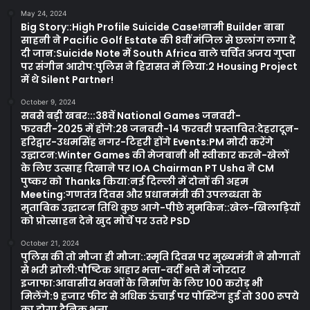
May 24, 2024
Big Story::High Profile Suicide Case!नामी Builder बाबा
साहनी ने Pacific Golf Estate की 8वीं मंजिल से छलांग लगा दे
दी जान:Suicide Note में South Africa वाले चर्चित अजय गुप्ता
पर संगीन आरोप:पुलिस ने हिरासत में लिया:2 Housing Project
में थे Silent Partner!
October 9, 2024
सबसे बड़ी खबर:::38वें National Games जनवरी-
फरवरी-2025 में होंगे:28 जनवरी-14 फरवरी प्रस्तावित:देहरादून-
हरिद्वार-उधमसिंह नगर-टिहरी होंगे Events:PM मोदी करेंगे
उद्घाटन:Winter Games की मेजबानी भी स्वीकार करने-खेलों
के लिए उत्साह दिखाने पर IOA Chairman PT Usha ने CM
पुष्कर को Thanks किया:नई दिल्ली में दोनों की अहम
Meeting:गणतंत्र दिवस और प्रधानमंत्री की उपलब्धता के
मुताबिक उद्घाटन तिथि कुछ आगे-पीछे मुमकिन::खेल-खिलाड़ियों
को प्रोत्साहन देने खुद मोर्चे पर उतरे PSD
October 21, 2024
पुलिस की तो मौजा ही मौजा::स्मृति दिवस पर मुख्यमंत्री ने सौगातों
से भरी झोली:पौष्टिक आहार भत्ता-वर्दी भत्ते में जोरदार
इजाफा:आवासीय भवनों के निर्माण के लिए 100 करोड़ भी
मिलेंगे:9 हजार फीट से अधिक ऊंचाई पर पोस्टिंग हुई तो 300 रूपये
का होगा दैनिक भत्ता