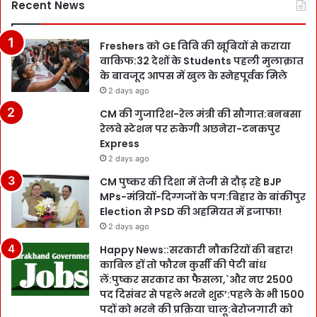
Recent News
Freshers को GE विवि की खूबियों से कराया
वाकिफ:32 देशों के Students पहली मुलाक़ात
के बावजूद आपस में खुल के स्नेहपूर्वक मिले
2 days ago
CM की गुजारिश-रेल मंत्री की सौगात:बनबसा
रेलवे स्टेशन पर रुकेगी अछनेरा-टनकपुर
Express
2 days ago
CM पुष्कर की दिशा में तेजी से दौड़ रहे BJP
MPs-मंत्रियों-दिग्गजों के पग:बिहार के बांकीपुर
Election से PSD की अहमियत में इजाफा!
2 days ago
Happy News::सरकारी नौकरियों की बहार!
काबिल हों तो फौरन कुर्सी की पेटी बांध
लें:पुष्कर सरकार का फैसला,`और नए 2500
पद दिसंबर से पहले भरने शुरू’:पहले के भी 1500
पदों को भरने की प्रक्रिया चालू:बेरोजगारी को