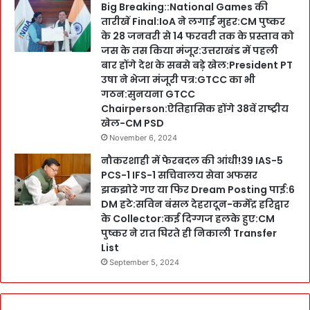
Big Breaking::National Games की
तारीखें Final:IoA ने लगाईं मुहर:CM पुष्कर
के 28 जनवरी से 14 फरवरी तक के प्रस्ताव को
जस के तस किया मंजूर:उत्तराखंड में पहली
बार होंगे देश के सबसे बड़े खेल:President PT
उषा ने भेजा मंजूरी पत्र:GTCC का भी
गठन:सुनयना GTCC
Chairperson:ऐतिहासिक होंगे 38वें राष्ट्रीय
खेल-CM PSD
November 6, 2024
नौकरशाही में फेरबदल की आंधी!39 IAS-5
PCS-1 IFS-1 सचिवालय सेवा अफसर
झकझोरे गए या फिर Dream Posting पाई:6
DM हटे:सविन बंसल देहरादून-कर्मेंद्र हरिद्वार
के Collector:कई दिग्गज हलके हुए:CM
पुष्कर ने रात घिरते ही निकाली Transfer
List
September 5, 2024