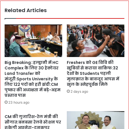
:
ह
Related Articles
C
त
M
र
पु
हो
ष्क
गा
र
C
ने
o
सें
m
स
m
र
u
Big Breaking::हल्द्वानी में HC
Freshers को GE विवि की
बो
n
Complex के लिए 30 हेक्टेयर
खूबियों से कराया वाकिफ:32
र्ड
i
Land Transfer को
देशों के Students पहली
प्र
c
मंजूरी:Sports University के
मुलाक़ात के बावजूद आपस में
मु
a
लिए 122 पदों को हरी झंडी:CM
खुल के स्नेहपूर्वक मिले
ख
t
पुष्कर की अध्यक्षता में बड़े-अहम
2 days ago
प्र
प्रस्ताव पास
i
सू
o
23 hours ago
न
n
-
:
CM की गुजारिश-रेल मंत्री की
क
G
सौगात:बनबसा रेलवे स्टेशन पर
ला
r
रुकेगी अछनेरा-टनकपुर