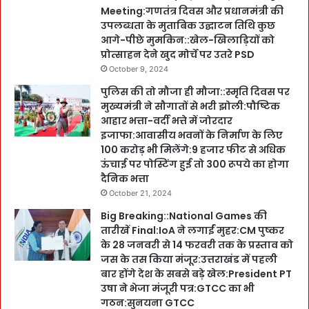
Meeting:गणतंत्र दिवस और प्रधानमंत्री की
उपलब्धता के मुताबिक उद्घाटन तिथि कुछ
आगे-पीछे मुमकिन::खेल-खिलाड़ियों को
प्रोत्साहन देने खुद मोर्चे पर उतरे PSD
October 9, 2024
पुलिस की तो मौजा ही मौजा::स्मृति दिवस पर
मुख्यमंत्री ने सौगातों से भरी झोली:पौष्टिक
आहार भत्ता-वर्दी भत्ते में जोरदार
इजाफा:आवासीय भवनों के निर्माण के लिए
100 करोड़ भी मिलेंगे:9 हजार फीट से अधिक
ऊंचाई पर पोस्टिंग हुई तो 300 रूपये का होगा
दैनिक भत्ता
October 21, 2024
Big Breaking::National Games की
तारीखें Final:IoA ने लगाईं मुहर:CM पुष्कर
के 28 जनवरी से 14 फरवरी तक के प्रस्ताव को
जस के तस किया मंजूर:उत्तराखंड में पहली
बार होंगे देश के सबसे बड़े खेल:President PT
उषा ने भेजा मंजूरी पत्र:GTCC का भी
गठन:सुनयना GTCC