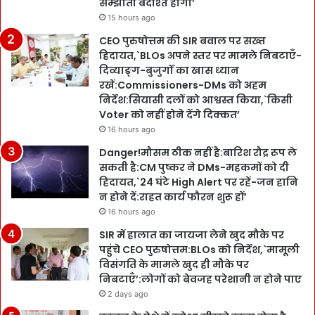
सम्झौता बर्दाश्त होगा’
15 hours ago
CEO पुरुषोत्तम की SIR बवाल पर सख्त
हिदायत,`BLOs अपने स्तर पर मामले निबटाएँ-
दिव्याङ्ग-बुजुर्गों का खास ध्यान
रखें:Commissioners-DMs को अहम
निर्देश:सियासी दलों को आश्वस्त किया,`किसी
Voter को नहीं होने देंगे दिक्कत’
16 hours ago
Danger!मौसम ठीक नहीं है:बारिश रौद्र रूप ले
सकती है:CM पुष्कर ने DMs-महकमों को दी
हिदायत,`24 घंटे High Alert पर रहें-जन हानि
न होने दें:राहत कार्य फौरन शुरू हों’
16 hours ago
SIR में हालात का जायजा लेने खुद मौके पर
पहुंचे CEO पुरुषोत्तम:BLOs को निर्देश,`मामूली
विसंगति के मामले खुद ही मौके पर
निबटाएँ’:लोगों को बेवजह परेशानी न होने पाए
2 days ago