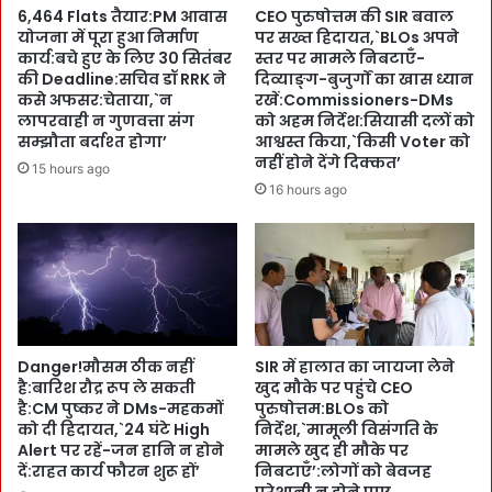
6,464 Flats तैयार:PM आवास
CEO पुरुषोत्तम की SIR बवाल
n
म
योजना में पूरा हुआ निर्माण
पर सख्त हिदायत,`BLOs अपने
e
हि
कार्य:बचे हुए के लिए 30 सितंबर
स्तर पर मामले निबटाएँ-
सं
ला
की Deadline:सचिव डॉ RRK ने
दिव्याङ्ग-बुजुर्गों का खास ध्यान
ग
ओं
कसे अफसर:चेताया,`न
रखें:Commissioners-DMs
W
की
लापरवाही न गुणवत्ता संग
को अहम निर्देश:सियासी दलों को
a
इ
सम्झौता बर्दाश्त होगा’
आश्वस्त किया,`किसी Voter को
r
नहीं होने देंगे दिक्कत’
ज्ज
15 hours ago
n
त
16 hours ago
i
-
n
स
g
म्मा
:
न
R
-
e
सु
g
र
i
Danger!मौसम ठीक नहीं
SIR में हालात का जायजा लेने
क्षा
है:बारिश रौद्र रूप ले सकती
खुद मौके पर पहुंचे CEO
s
को
है:CM पुष्कर ने DMs-महकमों
पुरुषोत्तम:BLOs को
t
T
को दी हिदायत,`24 घंटे High
निर्देश,`मामूली विसंगति के
r
o
Alert पर रहें-जन हानि न होने
मामले खुद ही मौके पर
a
p
दें:राहत कार्य फौरन शुरू हों’
निबटाएँ’:लोगों को बेवजह
t
P