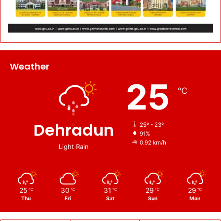
Weather
25
℃
Dehradun
25º - 23º
91%
0.92 km/h
Light Rain
25
30
31
29
29
℃
℃
℃
℃
℃
Thu
Fri
Sat
Sun
Mon