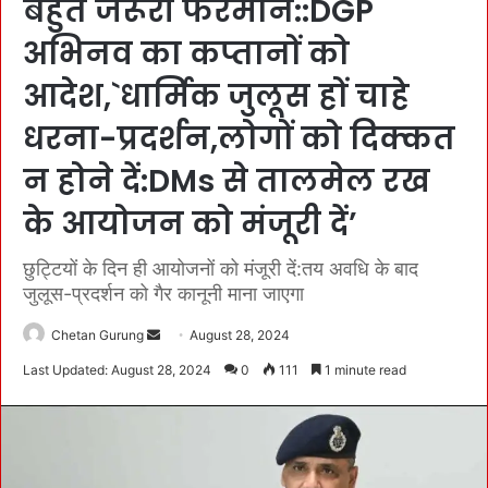
बहुत जरूरी फरमान::DGP
अभिनव का कप्तानों को
आदेश,`धार्मिक जुलूस हों चाहे
धरना-प्रदर्शन,लोगों को दिक्कत
न होने दें:DMs से तालमेल रख
के आयोजन को मंजूरी दें’
छुट्टियों के दिन ही आयोजनों को मंजूरी दें:तय अवधि के बाद
जुलूस-प्रदर्शन को गैर कानूनी माना जाएगा
Chetan Gurung
S
August 28, 2024
e
Last Updated: August 28, 2024
0
111
1 minute read
n
d
a
n