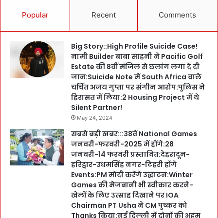
Popular
Recent
Comments
Big Story::High Profile Suicide Case!
नामी Builder बाबा साहनी ने Pacific Golf
Estate की 8वीं मंजिल से छलांग लगा दे दी
जान:Suicide Note में South Africa वाले
चर्चित अजय गुप्ता पर संगीन आरोप:पुलिस ने
हिरासत में लिया:2 Housing Project में थे
Silent Partner!
May 24, 2024
सबसे बड़ी खबर:::38वें National Games
जनवरी-फरवरी-2025 में होंगे:28
जनवरी-14 फरवरी प्रस्तावित:देहरादून-
हरिद्वार-उधमसिंह नगर-टिहरी होंगे
Events:PM मोदी करेंगे उद्घाटन:Winter
Games की मेजबानी भी स्वीकार करने-
खेलों के लिए उत्साह दिखाने पर IOA
Chairman PT Usha ने CM पुष्कर को
Thanks किया:नई दिल्ली में दोनों की अहम