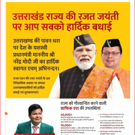
c
t
i
o
n
P
l
a
n
तै
या
र
क
र
ने
का
सौं
पा
जि
म्मा