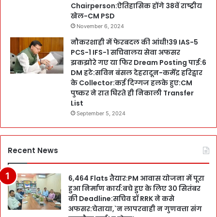
Chairperson:ऐतिहासिक होंगे 38वें राष्ट्रीय
खेल-CM PSD
November 6, 2024
नौकरशाही में फेरबदल की आंधी!39 IAS-5
PCS-1 IFS-1 सचिवालय सेवा अफसर
झकझोरे गए या फिर Dream Posting पाई:6
DM हटे:सविन बंसल देहरादून-कर्मेंद्र हरिद्वार
के Collector:कई दिग्गज हलके हुए:CM
पुष्कर ने रात घिरते ही निकाली Transfer
List
September 5, 2024
Recent News
6,464 Flats तैयार:PM आवास योजना में पूरा
हुआ निर्माण कार्य:बचे हुए के लिए 30 सितंबर
की Deadline:सचिव डॉ RRK ने कसे
अफसर:चेताया,`न लापरवाही न गुणवत्ता संग