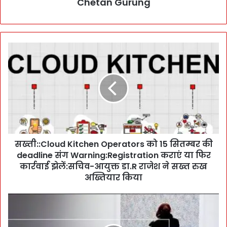
Chetan Gurung
स
ख्ती
:
:
C
l
o
u
d
सख्ती::Cloud Kitchen Operators को 15 सितम्बर की
K
deadline संग Warning:Registration कराएं या फिर
i
t
कार्रवाई झेलें:सचिव-आयुक्त डा.R राजेश ने सख्त रुख
c
अख्तियार किया
h
e
ये
n
हु
O
ई