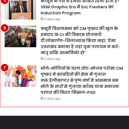
कानून के पेशे में हमेशा सीखते रहना होता है-
VKM:Graphic Era में SoL Freshers का
Induction Program
2 days ago
मसूरी विधानसभा को CM पुष्कर की खुल के
इमदाद:18 Cr की विकास योजनाएँ
दीं:लोकार्पण-शिलान्यास किया:कहा,`ऐसा
उत्तराखंड बनाना है जहां युवा पलायन न करें-
मातृ शक्ति आत्मनिर्भर हो’
2 days ago
भोले-भोलियों के चरण धोए-भोजन परोसा:CM
पुष्कर ने कांवड़ियों की सेवा में गुजारा
वक्त:हेलीकाप्टर से पुष्प वर्षा ने आसमान बम
भोले के नारों से गुंजाया:काँवड़ यात्रा सनातन
परंपरा की विराट मिसाल-PSD
2 days ago