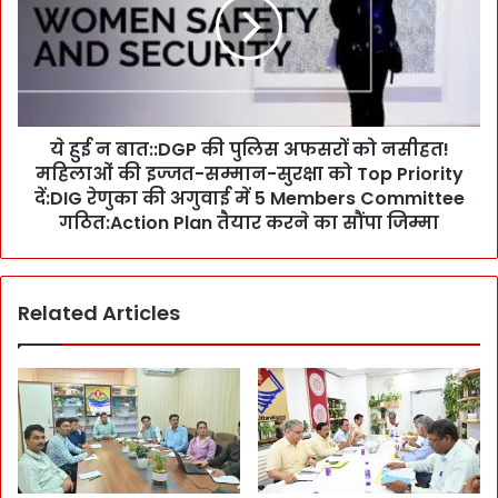
p
न
e
बा
r
त
a
:
t
:
o
D
r
ये हुई न बात::DGP की पुलिस अफसरों को नसीहत!
G
s
महिलाओं की इज्जत-सम्मान-सुरक्षा को Top Priority
P
को
की
दें:DIG रेणुका की अगुवाई में 5 Members Committee
1
पु
गठित:Action Plan तैयार करने का सौंपा जिम्मा
5
लि
सि
स
त
अ
म्ब
Related Articles
फ
र
स
की
रों
d
को
e
न
a
सी
d
ह
l
त
i
!