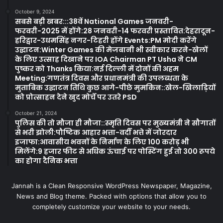
October 9, 2024
सबसे बड़ी खबर:::38वें National Games जनवरी-
फरवरी-2025 में होंगे:28 जनवरी-14 फरवरी प्रस्तावित:देहरादून-
हरिद्वार-उधमसिंह नगर-टिहरी होंगे Events:PM मोदी करेंगे
उद्घाटन:Winter Games की मेजबानी भी स्वीकार करने-खेलों
के लिए उत्साह दिखाने पर IOA Chairman PT Usha ने CM
पुष्कर को Thanks किया:नई दिल्ली में दोनों की अहम
Meeting:गणतंत्र दिवस और प्रधानमंत्री की उपलब्धता के
मुताबिक उद्घाटन तिथि कुछ आगे-पीछे मुमकिन::खेल-खिलाड़ियों
को प्रोत्साहन देने खुद मोर्चे पर उतरे PSD
October 21, 2024
पुलिस की तो मौजा ही मौजा::स्मृति दिवस पर मुख्यमंत्री ने सौगातों
से भरी झोली:पौष्टिक आहार भत्ता-वर्दी भत्ते में जोरदार
इजाफा:आवासीय भवनों के निर्माण के लिए 100 करोड़ भी
मिलेंगे:9 हजार फीट से अधिक ऊंचाई पर पोस्टिंग हुई तो 300 रूपये
का होगा दैनिक भत्ता
Jannah is a Clean Responsive WordPress Newspaper, Magazine,
News and Blog theme. Packed with options that allow you to
completely customize your website to your needs.