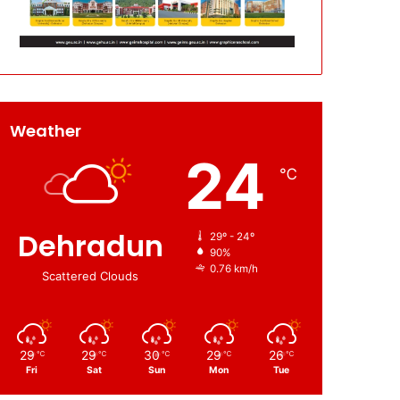
Weather
24
℃
Dehradun
29º - 24º
90%
0.76 km/h
Scattered Clouds
29
29
30
29
26
℃
℃
℃
℃
℃
Fri
Sat
Sun
Mon
Tue