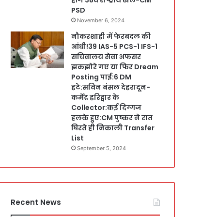
PSD
November 6, 2024
नौकरशाही में फेरबदल की
आंधी!39 IAS-5 PCS-1 IFS-1
सचिवालय सेवा अफसर
झकझोरे गए या फिर Dream
Posting पाई:6 DM
हटे:सविन बंसल देहरादून-
कर्मेंद्र हरिद्वार के
Collector:कई दिग्गज
हलके हुए:CM पुष्कर ने रात
घिरते ही निकाली Transfer
List
September 5, 2024
Recent News