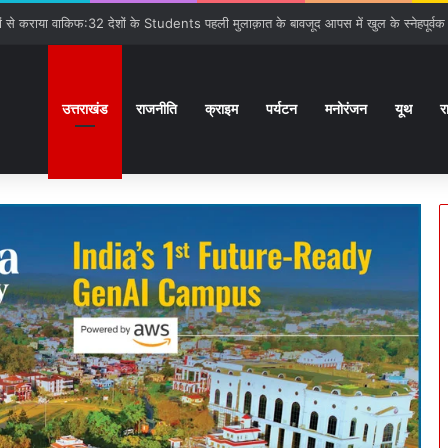
गात:बनबसा रेलवे स्टेशन पर रुकेगी अछनेरा-टनकपुर Express
उत्तराखंड
राजनीति
क्राइम
पर्यटन
मनोरंजन
यूथ
र