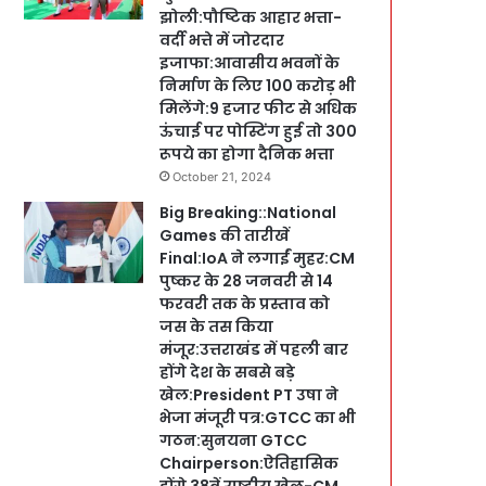
झोली:पौष्टिक आहार भत्ता-
वर्दी भत्ते में जोरदार
इजाफा:आवासीय भवनों के
निर्माण के लिए 100 करोड़ भी
मिलेंगे:9 हजार फीट से अधिक
ऊंचाई पर पोस्टिंग हुई तो 300
रूपये का होगा दैनिक भत्ता
October 21, 2024
Big Breaking::National
Games की तारीखें
Final:IoA ने लगाईं मुहर:CM
पुष्कर के 28 जनवरी से 14
फरवरी तक के प्रस्ताव को
जस के तस किया
मंजूर:उत्तराखंड में पहली बार
होंगे देश के सबसे बड़े
खेल:President PT उषा ने
भेजा मंजूरी पत्र:GTCC का भी
गठन:सुनयना GTCC
Chairperson:ऐतिहासिक
होंगे 38वें राष्ट्रीय खेल-CM