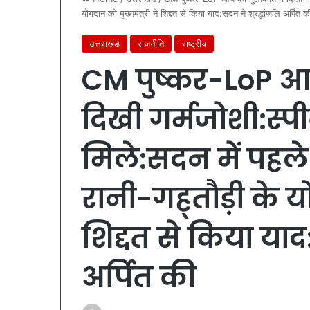
योगदान को मुख्यमंत्री ने शिद्दत से किया याद:सदन ने श्रद्धांजलि अर्पित क
उत्तराखंड
राजनीति
राष्ट्रीय
CM पुष्कर-LoP आर
दिखी गर्मजोशी:स्प
मिले:सदन में पहले
रानी-गह्तौड़ी के यो
शिद्दत से किया याद
अर्पित की