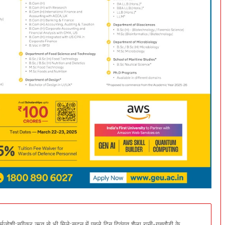
मजोशी:स्पीकर ऋतु से भी मिले:सदन में पहले दिन दिवंगत शैला रानी-गह्तौड़ी के