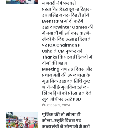
जनवरी-14 फरवरी
प्रस्तावित:देहरादून-हरिद्वार-
उधमसिंह नगर-टिहरी होंगे
Events:PM मोदी करेंगे
उद्घाटन:Winter Games की
मेजबानी भी स्वीकार करने-
खेलों के लिए उत्साह दिखाने
पर IOA Chairman PT
Usha ने CM पुष्कर को
Thanks किया:नई दिल्ली में
दोनों की अहम
Meeting:गणतंत्र दिवस और
प्रधानमंत्री की उपलब्धता के
मुताबिक उद्घाटन तिथि कुछ
आगे-पीछे मुमकिन::खेल-
खिलाड़ियों को प्रोत्साहन देने
खुद मोर्चे पर उतरे PSD
October 9, 2024
पुलिस की तो मौजा ही
मौजा::स्मृति दिवस पर
मुख्यमंत्री ने सौगातों से भरी