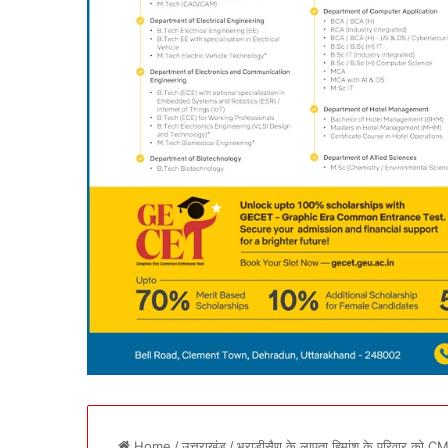
Home
/
उत्तराखंड
/
भराड़ीसैण के लापता हिमांशु के परिवार को CM प