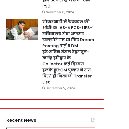
PSD
November 6, 2024
नौकरशाही में फेरबदल की
आंधी!39 IAS-5 PCS-1 IFS-1
सचिवालय सेवा अफसर
झकझोरे गए या फिर Dream
Posting पाई:6 DM
हटे:सविन बंसल देहरादून-
कर्मेंद्र हरिद्वार के
Collector:कई दिग्गज
हलके हुए:CM पुष्कर ने रात
घिरते ही निकाली Transfer
List
September 5, 2024
Recent News