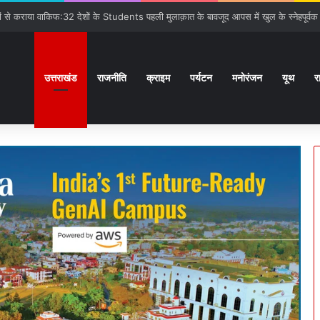
गात:बनबसा रेलवे स्टेशन पर रुकेगी अछनेरा-टनकपुर Express
उत्तराखंड
राजनीति
क्राइम
पर्यटन
मनोरंजन
यूथ
र