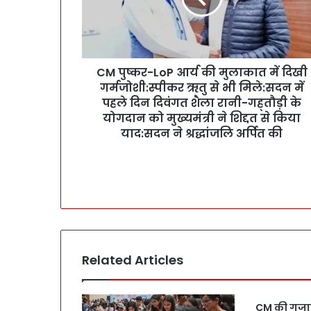
-
L
o
P
CM पुष्कर-LoP आर्य की मुलाकात में दिखी
आ
गर्मजोशी:स्पीकर ऋतु से भी मिले:सदन में
र्य
की
पहले दिन दिवंगत शैला रानी-गह्तौड़ी के
मु
योगदान को मुख्यमंत्री ने शिद्दत से किया
ला
याद:सदन ने श्रद्धांजलि अर्पित की
का
त
में
दि
खी
ग
र्म
जो
Related Articles
शी
:
स्पी
क
CM की गुजार