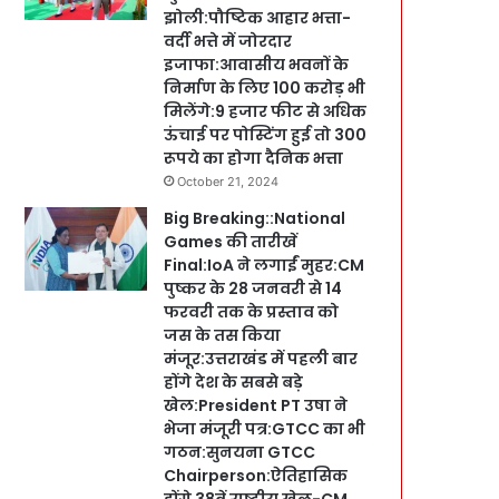
झोली:पौष्टिक आहार भत्ता-
वर्दी भत्ते में जोरदार
इजाफा:आवासीय भवनों के
निर्माण के लिए 100 करोड़ भी
मिलेंगे:9 हजार फीट से अधिक
ऊंचाई पर पोस्टिंग हुई तो 300
रूपये का होगा दैनिक भत्ता
October 21, 2024
Big Breaking::National
Games की तारीखें
Final:IoA ने लगाईं मुहर:CM
पुष्कर के 28 जनवरी से 14
फरवरी तक के प्रस्ताव को
जस के तस किया
मंजूर:उत्तराखंड में पहली बार
होंगे देश के सबसे बड़े
खेल:President PT उषा ने
भेजा मंजूरी पत्र:GTCC का भी
गठन:सुनयना GTCC
Chairperson:ऐतिहासिक
होंगे 38वें राष्ट्रीय खेल-CM