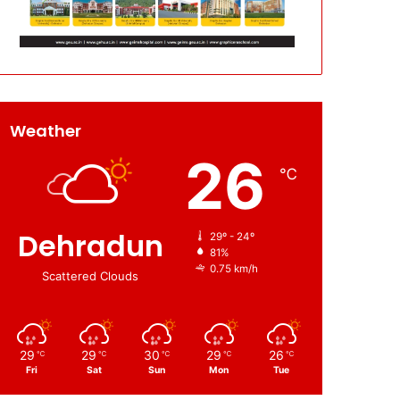
Weather
26
℃
Dehradun
29º - 24º
81%
0.75 km/h
Scattered Clouds
29
29
30
29
26
℃
℃
℃
℃
℃
Fri
Sat
Sun
Mon
Tue