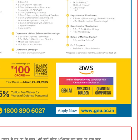
ुष्कर ने घर जा के कहा,`धैर्य रखें,खोज अभियान युद्ध स्तर पर चल रहा’