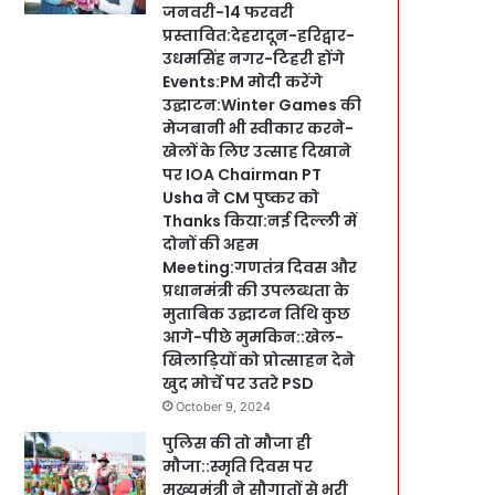
जनवरी-14 फरवरी
प्रस्तावित:देहरादून-हरिद्वार-
उधमसिंह नगर-टिहरी होंगे
Events:PM मोदी करेंगे
उद्घाटन:Winter Games की
मेजबानी भी स्वीकार करने-
खेलों के लिए उत्साह दिखाने
पर IOA Chairman PT
Usha ने CM पुष्कर को
Thanks किया:नई दिल्ली में
दोनों की अहम
Meeting:गणतंत्र दिवस और
प्रधानमंत्री की उपलब्धता के
मुताबिक उद्घाटन तिथि कुछ
आगे-पीछे मुमकिन::खेल-
खिलाड़ियों को प्रोत्साहन देने
खुद मोर्चे पर उतरे PSD
October 9, 2024
पुलिस की तो मौजा ही
मौजा::स्मृति दिवस पर
मुख्यमंत्री ने सौगातों से भरी