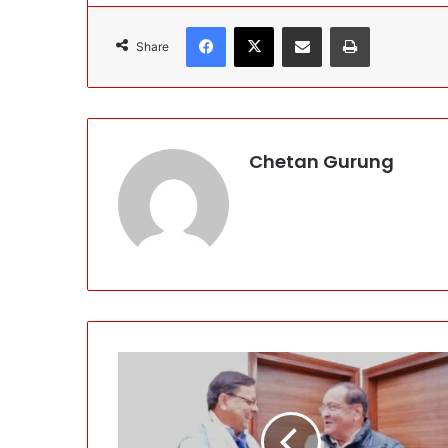
Facebook
X
Share via Email
Print
Share
Chetan Gurung
C
M
पु
ष्क
र