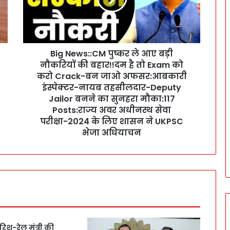
w
s
:
:
Big News::CM पुष्कर ले आए बड़ी
C
नौकरियों की बहार!!दम है तो Exam को
M
पु
करो Crack-बन जाओ अफसर:आबकारी
ष्क
इंस्पेक्टर-नायब तहसीलदार-Deputy
र
Jailor बनने का सुनहरा मौका:117
ले
Posts:राज्य अवर अधीनस्थ सेवा
आ
परीक्षा-2024 के लिए शासन ने UKPSC
ए
भेजा अधियाचन
ब
ड़ी
नौ
क
रि
यों
की
ब
हा
िश-रेल मंत्री की