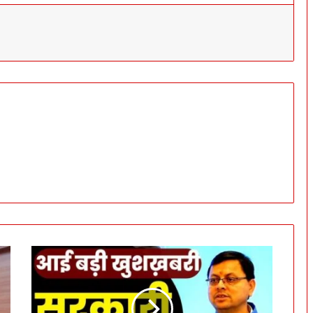
B
i
g
N
e