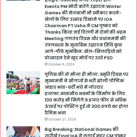
हरिद्वार-उधमसिंह नगर-टिहरी होंगे
Events:PM मोदी करेंगे उद्घाटन:Winter
Games की मेजबानी भी स्वीकार करने-
खेलों के लिए उत्साह दिखाने पर IOA
Chairman PT Usha ने CM पुष्कर को
Thanks किया:नई दिल्ली में दोनों की अहम
Meeting:गणतंत्र दिवस और प्रधानमंत्री की
उपलब्धता के मुताबिक उद्घाटन तिथि कुछ
आगे-पीछे मुमकिन::खेल-खिलाड़ियों को
प्रोत्साहन देने खुद मोर्चे पर उतरे PSD
October 9, 2024
पुलिस की तो मौजा ही मौजा::स्मृति दिवस पर
मुख्यमंत्री ने सौगातों से भरी झोली:पौष्टिक
आहार भत्ता-वर्दी भत्ते में जोरदार
इजाफा:आवासीय भवनों के निर्माण के लिए
100 करोड़ भी मिलेंगे:9 हजार फीट से अधिक
ऊंचाई पर पोस्टिंग हुई तो 300 रूपये का होगा
दैनिक भत्ता
October 21, 2024
Big Breaking::National Games की
तारीखें Final:IoA ने लगाईं मुहर:CM पुष्कर