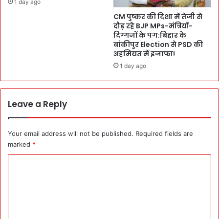
1 day ago
र
CM पुष्कर की दिशा में तेजी से
में
दौड़ रहे BJP MPs-मंत्रियों-
5
दिग्गजों के पग:बिहार के
2
बांकीपुर Election से PSD की
वीं
अहमियत में इजाफा!
R
1 day ago
a
n
k
:
Leave a Reply
U
n
i
Your email address will not be published.
Required fields are
v
marked
*
e
r
C
s
o
i
m
t
y
m
में