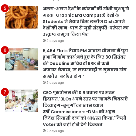
अलग-अलग देशों के व्यंजनों की सोंधी खुशबू से
महका Graphic Era Campus:8 देशों के
Students ने तैयार किए लजीज Dish:अपने
देशों की खान-पान से जुड़ी संस्कृति-परंपरा का
उत्कृष्ट नमूना किया पेश
2 days ago
6,464 Flats तैयार:PM आवास योजना में पूरा
हुआ निर्माण कार्य:बचे हुए के लिए 30 सितंबर
की Deadline:सचिव डॉ RRK ने कसे
अफसर:चेताया,`न लापरवाही न गुणवत्ता संग
सम्झौता बर्दाश्त होगा’
2 days ago
CEO पुरुषोत्तम की SIR बवाल पर सख्त
हिदायत,`BLOs अपने स्तर पर मामले निबटाएँ-
दिव्याङ्ग-बुजुर्गों का खास ध्यान
रखें:Commissioners-DMs को अहम
निर्देश:सियासी दलों को आश्वस्त किया,`किसी
Voter को नहीं होने देंगे दिक्कत’
2 days ago