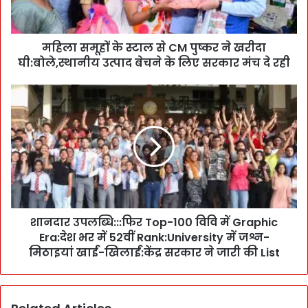
के
स्टा
ल
महिला समूहों के स्टाल से CM पुष्कर ने खरीदा
से
घी:बोले,स्थानीय उत्पाद बेचने के लिए सरकार मंच दे रही
C
M
पु
शा
ष्क
न
र
दा
ने
र
ख
उ
री
प
दा
ल
घी
ब्धि
:
:
बो
शानदार उपलब्धि:::फिर Top-100 विवि में Graphic
:
ले
Era:देश भर में 52वीं Rank:University में जश्न-
:
,
फि
मिठाइयां खाईं-खिलाईं:केंद्र सरकार ने जारी की List
स्था
र
नी
T
य
o
उ
p