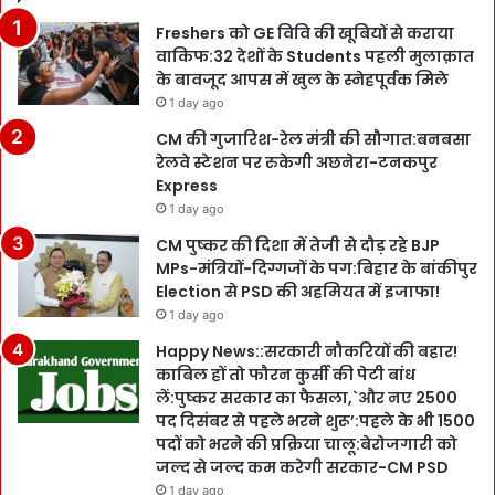
Freshers को GE विवि की खूबियों से कराया
वाकिफ:32 देशों के Students पहली मुलाक़ात
के बावजूद आपस में खुल के स्नेहपूर्वक मिले
1 day ago
CM की गुजारिश-रेल मंत्री की सौगात:बनबसा
रेलवे स्टेशन पर रुकेगी अछनेरा-टनकपुर
Express
1 day ago
CM पुष्कर की दिशा में तेजी से दौड़ रहे BJP
MPs-मंत्रियों-दिग्गजों के पग:बिहार के बांकीपुर
Election से PSD की अहमियत में इजाफा!
1 day ago
Happy News::सरकारी नौकरियों की बहार!
काबिल हों तो फौरन कुर्सी की पेटी बांध
लें:पुष्कर सरकार का फैसला,`और नए 2500
पद दिसंबर से पहले भरने शुरू’:पहले के भी 1500
पदों को भरने की प्रक्रिया चालू:बेरोजगारी को
जल्द से जल्द कम करेगी सरकार-CM PSD
1 day ago