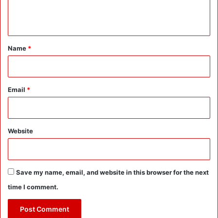
e
ज
श्न
n
-
t
मि
ठा
*
Name
*
इ
यां
खा
ईं
Email
*
-
खि
ला
ईं
Website
:
कें
द्र
स
Save my name, email, and website in this browser for the next
र
time I comment.
का
र
ने
जा