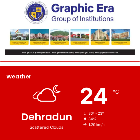
Weather
24
℃
Dehradun
30º - 23º
84%
1.29 km/h
Scattered Clouds