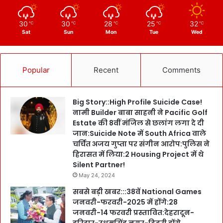
30
30
28
25
32
℃
℃
℃
℃
℃
Sat
Sun
Mon
Tue
Wed
Popular
Recent
Comments
Big Story::High Profile Suicide Case!
नामी Builder बाबा साहनी ने Pacific Golf
Estate की 8वीं मंजिल से छलांग लगा दे दी
जान:Suicide Note में South Africa वाले
चर्चित अजय गुप्ता पर संगीन आरोप:पुलिस ने
हिरासत में लिया:2 Housing Project में थे
Silent Partner!
May 24, 2024
सबसे बड़ी खबर:::38वें National Games
जनवरी-फरवरी-2025 में होंगे:28
जनवरी-14 फरवरी प्रस्तावित:देहरादून-