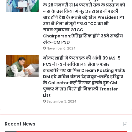
के 28 जनवरी से 14 फरवरी तक के प्रस्ताव को
जस के तस किया मंजूर:उत्तराखंड में पहली
बार होंगे देश के सबसे बड़े खेल:President PT
उषा ने भेजा मंजूरी पत्र:GTCC का भी
गठन:सुनयना GTCC
Chairperson:ऐतिहासिक होंगे 38वें राष्ट्रीय
खेल-CM PSD
November 6, 2024
नौकरशाही में फेरबदल की आंधी!39 IAS-5
PCS-1 IFS-1 सचिवालय सेवा अफसर
झकझोरे गए या फिर Dream Posting पाई:6
DM हटे:सविन बंसल देहरादून-कर्मेंद्र हरिद्वार
के Collector:कई दिग्गज हलके हुए:CM
पुष्कर ने रात घिरते ही निकाली Transfer
List
September 5, 2024
Recent News