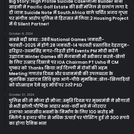
Big Story::High Profile Suicide Case!नामी Builder बाबा
साहनी ने Pacific Golf Estate की 8वीं मंजिल से छलांग लगा दे
दी जान:Suicide Note में South Africa वाले चर्चित अजय गुप्ता
पर संगीन आरोप:पुलिस ने हिरासत में लिया:2 Housing Project
में थे Silent Partner!
October 9, 2024
सबसे बड़ी खबर:::38वें National Games जनवरी-
फरवरी-2025 में होंगे:28 जनवरी-14 फरवरी प्रस्तावित:देहरादून-
हरिद्वार-उधमसिंह नगर-टिहरी होंगे Events:PM मोदी करेंगे
उद्घाटन:Winter Games की मेजबानी भी स्वीकार करने-खेलों
के लिए उत्साह दिखाने पर IOA Chairman PT Usha ने CM
पुष्कर को Thanks किया:नई दिल्ली में दोनों की अहम
Meeting:गणतंत्र दिवस और प्रधानमंत्री की उपलब्धता के
मुताबिक उद्घाटन तिथि कुछ आगे-पीछे मुमकिन::खेल-खिलाड़ियों
को प्रोत्साहन देने खुद मोर्चे पर उतरे PSD
October 21, 2024
पुलिस की तो मौजा ही मौजा::स्मृति दिवस पर मुख्यमंत्री ने सौगातों
से भरी झोली:पौष्टिक आहार भत्ता-वर्दी भत्ते में जोरदार
इजाफा:आवासीय भवनों के निर्माण के लिए 100 करोड़ भी
मिलेंगे:9 हजार फीट से अधिक ऊंचाई पर पोस्टिंग हुई तो 300 रूपये
का होगा दैनिक भत्ता