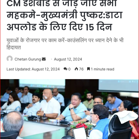
CM डैशबोर्ड से जोड़े जाएं सभी
महकमे-मुख्यमंत्री पुष्कर:डाटा
अपलोड के लिए दिए 15 दिन
युवाओं के रोजगार पर काम करें-काउंसलिंग पर ध्यान देने के भी
हिदायत
Chetan Gurung
S
August 12, 2024
e
Last Updated: August 12, 2024
0
76
1 minute read
n
d
a
n
e
m
a
i
l