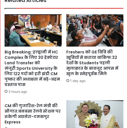
Related Articles
त्पा
-
द
1
बे
0
च
0
ने
वि
के
वि
लि
में
ए
G
Big Breaking::हल्द्वानी में HC
Freshers को GE विवि की
स
r
Complex के लिए 30 हेक्टेयर
खूबियों से कराया वाकिफ:32
र
a
Land Transfer को
देशों के Students पहली
का
p
मंजूरी:Sports University के
मुलाक़ात के बावजूद आपस में
र
h
लिए 122 पदों को हरी झंडी:CM
खुल के स्नेहपूर्वक मिले
मं
i
पुष्कर की अध्यक्षता में बड़े-अहम
1 day ago
च
प्रस्ताव पास
c
दे
E
3 hours ago
र
r
ही
a
CM की गुजारिश-रेल मंत्री की
:
सौगात:बनबसा रेलवे स्टेशन पर
दे
रुकेगी अछनेरा-टनकपुर
श
Express
भ