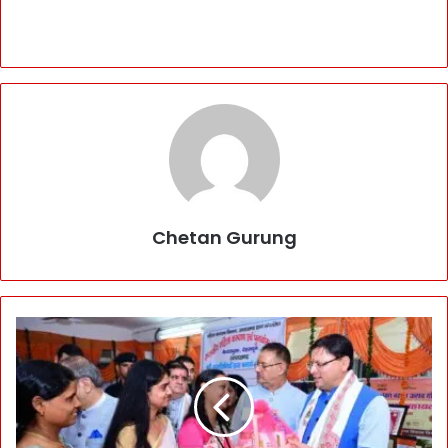
Chetan Gurung
म
हि
ला
स
मू
हों