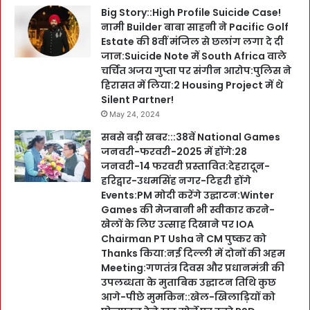
Big Story::High Profile Suicide Case!
नामी Builder बाबा साहनी ने Pacific Golf
Estate की 8वीं मंजिल से छलांग लगा दे दी
जान:Suicide Note में South Africa वाले
चर्चित अजय गुप्ता पर संगीन आरोप:पुलिस ने
हिरासत में लिया:2 Housing Project में थे
Silent Partner!
May 24, 2024
सबसे बड़ी खबर:::38वें National Games
जनवरी-फरवरी-2025 में होंगे:28
जनवरी-14 फरवरी प्रस्तावित:देहरादून-
हरिद्वार-उधमसिंह नगर-टिहरी होंगे
Events:PM मोदी करेंगे उद्घाटन:Winter
Games की मेजबानी भी स्वीकार करने-
खेलों के लिए उत्साह दिखाने पर IOA
Chairman PT Usha ने CM पुष्कर को
Thanks किया:नई दिल्ली में दोनों की अहम
Meeting:गणतंत्र दिवस और प्रधानमंत्री की
उपलब्धता के मुताबिक उद्घाटन तिथि कुछ
आगे-पीछे मुमकिन::खेल-खिलाड़ियों को