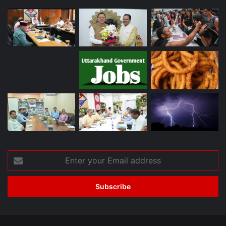
Enter
your
Email
address