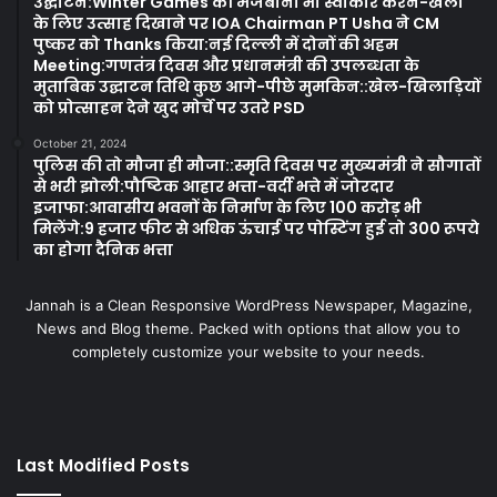
उद्घाटन:Winter Games की मेजबानी भी स्वीकार करने-खेलों
के लिए उत्साह दिखाने पर IOA Chairman PT Usha ने CM
पुष्कर को Thanks किया:नई दिल्ली में दोनों की अहम
Meeting:गणतंत्र दिवस और प्रधानमंत्री की उपलब्धता के
मुताबिक उद्घाटन तिथि कुछ आगे-पीछे मुमकिन::खेल-खिलाड़ियों
को प्रोत्साहन देने खुद मोर्चे पर उतरे PSD
October 21, 2024
पुलिस की तो मौजा ही मौजा::स्मृति दिवस पर मुख्यमंत्री ने सौगातों
से भरी झोली:पौष्टिक आहार भत्ता-वर्दी भत्ते में जोरदार
इजाफा:आवासीय भवनों के निर्माण के लिए 100 करोड़ भी
मिलेंगे:9 हजार फीट से अधिक ऊंचाई पर पोस्टिंग हुई तो 300 रूपये
का होगा दैनिक भत्ता
Jannah is a Clean Responsive WordPress Newspaper, Magazine,
News and Blog theme. Packed with options that allow you to
completely customize your website to your needs.
Last Modified Posts