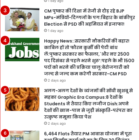
1 day ago
CM पुष्कर की दिशा में तेजी से दौड़ रहे BJP
MPs-मंत्रियों-दिग्गजों के पग:बिहार के बांकीपुर
Election से PSD की अहमियत में इजाफा!
1 day ago
Happy News::सरकारी नौकरियों की बहार!
काबिल हों तो फौरन कुर्सी की पेटी बांध
लें:पुष्कर सरकार का फैसला,`और नए 2500
पद दिसंबर से पहले भरने शुरू’:पहले के भी 1500
पदों को भरने की प्रक्रिया चालू:बेरोजगारी को
जल्द से जल्द कम करेगी सरकार-CM PSD
2 days ago
अलग-अलग देशों के व्यंजनों की सोंधी खुशबू से
महका Graphic Era Campus:8 देशों के
Students ने तैयार किए लजीज Dish:अपने
देशों की खान-पान से जुड़ी संस्कृति-परंपरा का
उत्कृष्ट नमूना किया पेश
2 days ago
6,464 Flats तैयार:PM आवास योजना में पूरा