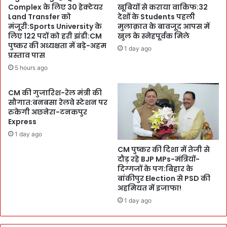
न
Complex के लिए 30 हेक्टेयर
खूबियों से कराया वाकिफ:32
D
की
Land Transfer को
देशों के Students पहली
o
बा
मंजूरी:Sports University के
मुलाक़ात के बावजूद आपस में
c
त
लिए 122 पदों को हरी झंडी:CM
खुल के स्नेहपूर्वक मिले
t
’
पुष्कर की अध्यक्षता में बड़े-अहम
1 day ago
o
:
प्रस्ताव पास
r
दि
5 hours ago
s
ल्ली
-
में
CM की गुजारिश-रेल मंत्री की
त
C
सौगात:बनबसा रेलवे स्टेशन पर
क
M
रुकेगी अछनेरा-टनकपुर
नी
c
Express
क
o
1 day ago
का
u
क
CM पुष्कर की दिशा में तेजी से
n
दौड़ रहे BJP MPs-मंत्रियों-
मा
c
दिग्गजों के पग:बिहार के
ल
i
बांकीपुर Election से PSD की
l
अहमियत में इजाफा!
की
1 day ago
बै
ठ
क