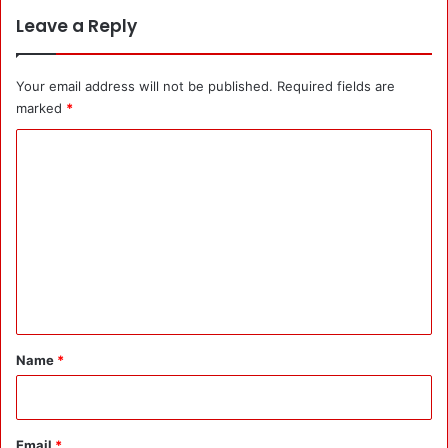
में
Leave a Reply
ल
गा
ता
Your email address will not be published.
Required fields are
र
marked
*
दू
स
C
रे
o
दि
न
m
हु
m
ए
e
श
री
n
क
t
:
बा
*
Name
*
ल
गं
गा
-
Email
*