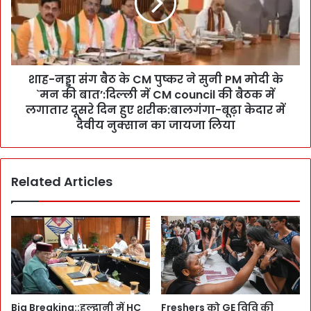
e
ड्डा
n
सं
H
ग
e
बै
a
ठ
r
शाह-नड्डा संग बैठ के CM पुष्कर ने सुनी PM मोदी के
के
t
`मन की बात’:दिल्ली में CM council की बैठक में
C
स
M
लगातार दूसरे दिन हुए शरीक:बालगंगा-बूढ़ा केदार में
र्ज
पु
दैवीय नुक्सान का जायजा लिया
री
ष्क
:
र
G
ने
Related Articles
r
सु
a
नी
p
P
h
M
i
मो
c
दी
E
के
r
`
a
म
Big Breaking::हल्द्वानी में HC
Freshers को GE विवि की
के