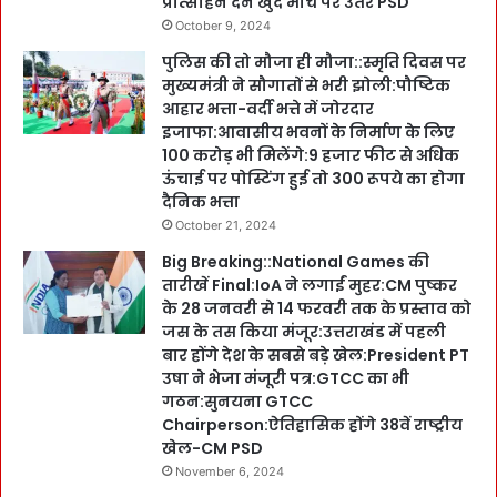
प्रोत्साहन देने खुद मोर्चे पर उतरे PSD
October 9, 2024
पुलिस की तो मौजा ही मौजा::स्मृति दिवस पर
मुख्यमंत्री ने सौगातों से भरी झोली:पौष्टिक
आहार भत्ता-वर्दी भत्ते में जोरदार
इजाफा:आवासीय भवनों के निर्माण के लिए
100 करोड़ भी मिलेंगे:9 हजार फीट से अधिक
ऊंचाई पर पोस्टिंग हुई तो 300 रूपये का होगा
दैनिक भत्ता
October 21, 2024
Big Breaking::National Games की
तारीखें Final:IoA ने लगाईं मुहर:CM पुष्कर
के 28 जनवरी से 14 फरवरी तक के प्रस्ताव को
जस के तस किया मंजूर:उत्तराखंड में पहली
बार होंगे देश के सबसे बड़े खेल:President PT
उषा ने भेजा मंजूरी पत्र:GTCC का भी
गठन:सुनयना GTCC
Chairperson:ऐतिहासिक होंगे 38वें राष्ट्रीय
खेल-CM PSD
November 6, 2024