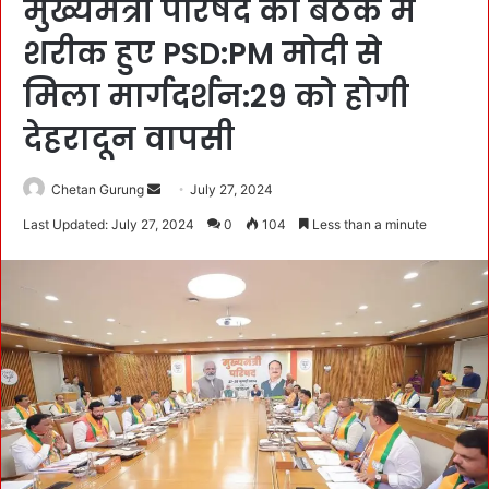
मुख्यमंत्री परिषद की बैठक में
शरीक हुए PSD:PM मोदी से
मिला मार्गदर्शन:29 को होगी
देहरादून वापसी
Chetan Gurung
S
July 27, 2024
e
Last Updated: July 27, 2024
0
104
Less than a minute
n
d
a
n
e
m
a
i
l