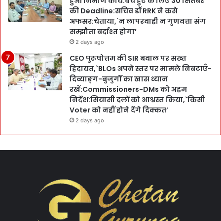
हुआ निर्माण कार्य:बचे हुए के लिए 30 सितंबर
की Deadline:सचिव डॉ RRK ने कसे
अफसर:चेताया,`न लापरवाही न गुणवत्ता संग
सम्झौता बर्दाश्त होगा’
2 days ago
CEO पुरुषोत्तम की SIR बवाल पर सख्त
हिदायत,`BLOs अपने स्तर पर मामले निबटाएँ-
दिव्याङ्ग-बुजुर्गों का खास ध्यान
रखें:Commissioners-DMs को अहम
निर्देश:सियासी दलों को आश्वस्त किया,`किसी
Voter को नहीं होने देंगे दिक्कत’
2 days ago