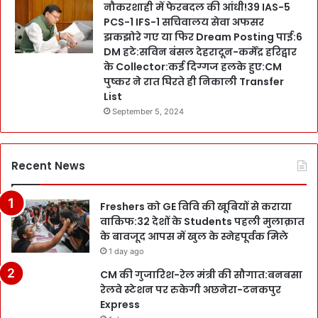
नौकरशाही में फेरबदल की आंधी!39 IAS-5
PCS-1 IFS-1 सचिवालय सेवा अफसर
झकझोरे गए या फिर Dream Posting पाई:6
DM हटे:सविन बंसल देहरादून-कर्मेंद्र हरिद्वार
के Collector:कई दिग्गज हलके हुए:CM
पुष्कर ने रात घिरते ही निकाली Transfer
List
September 5, 2024
Recent News
Freshers को GE विवि की खूबियों से कराया
वाकिफ:32 देशों के Students पहली मुलाक़ात
के बावजूद आपस में खुल के स्नेहपूर्वक मिले
1 day ago
CM की गुजारिश-रेल मंत्री की सौगात:बनबसा
रेलवे स्टेशन पर रुकेगी अछनेरा-टनकपुर
Express