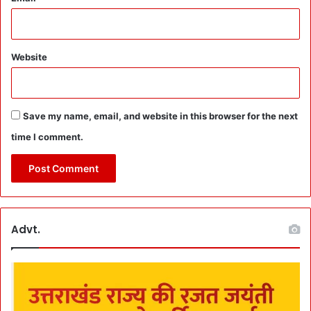
बू
ढ़ा
के
दा
Website
र
में
दै
वी
Save my name, email, and website in this browser for the next
य
नु
time I comment.
क्सा
न
का
जा
य
जा
Advt.
लि
या