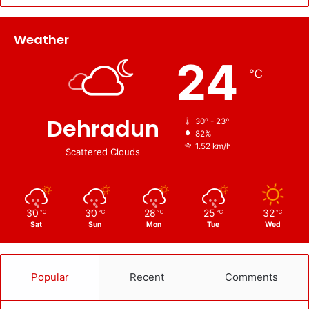
Weather
24
℃
Dehradun
30º - 23º
82%
1.52 km/h
Scattered Clouds
30
30
28
25
32
℃
℃
℃
℃
℃
Sat
Sun
Mon
Tue
Wed
Popular
Recent
Comments