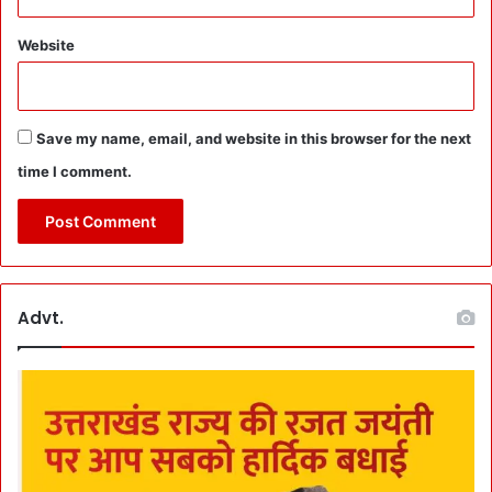
प्रा
धि
Website
क
र
ण
के
Save my name, email, and website in this browser for the next
ग
time I comment.
ठ
न
की
का
र्य
वा
ही
Advt.
में
भी
ते
जी
ला
ने
के