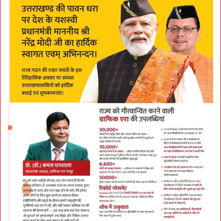
नि
र्दे
श