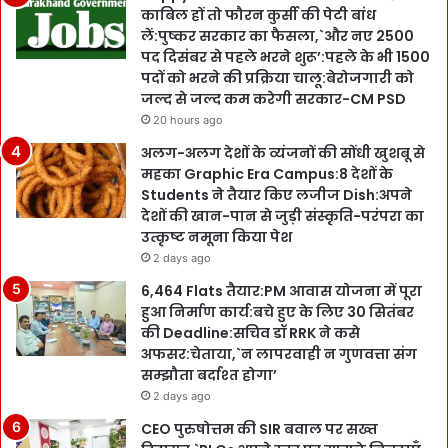
काबिल हों तो फौरन कुर्सी की पेटी बांध
लें:पुष्कर सरकार का फैसला,`और नए 2500
पद दिसंबर से पहले भरने शुरू’:पहले के भी 1500
पदों को भरने की प्रक्रिया चालू:बेरोजगारी को
जल्द से जल्द कम करेगी सरकार-CM PSD
20 hours ago
अलग-अलग देशों के व्यंजनों की सोंधी खुशबू से
महका Graphic Era Campus:8 देशों के
Students ने तैयार किए लजीज Dish:अपने
देशों की खान-पान से जुड़ी संस्कृति-परंपरा का
उत्कृष्ट नमूना किया पेश
2 days ago
6,464 Flats तैयार:PM आवास योजना में पूरा
हुआ निर्माण कार्य:बचे हुए के लिए 30 सितंबर
की Deadline:सचिव डॉ RRK ने कसे
अफसर:चेताया,`न लापरवाही न गुणवत्ता संग
सम्झौता बर्दाश्त होगा’
2 days ago
CEO पुरुषोत्तम की SIR बवाल पर सख्त