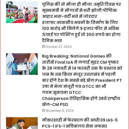
पुलिस की तो मौजा ही मौजा::स्मृति दिवस पर
मुख्यमंत्री ने सौगातों से भरी झोली:पौष्टिक
आहार भत्ता-वर्दी भत्ते में जोरदार
इजाफा:आवासीय भवनों के निर्माण के लिए
100 करोड़ भी मिलेंगे:9 हजार फीट से अधिक
ऊंचाई पर पोस्टिंग हुई तो 300 रूपये का होगा
दैनिक भत्ता
October 21, 2024
Big Breaking::National Games की
तारीखें Final:IoA ने लगाईं मुहर:CM पुष्कर
के 28 जनवरी से 14 फरवरी तक के प्रस्ताव को
जस के तस किया मंजूर:उत्तराखंड में पहली
बार होंगे देश के सबसे बड़े खेल:President PT
उषा ने भेजा मंजूरी पत्र:GTCC का भी
गठन:सुनयना GTCC
Chairperson:ऐतिहासिक होंगे 38वें राष्ट्रीय
खेल-CM PSD
November 6, 2024
नौकरशाही में फेरबदल की आंधी!39 IAS-5
PCS-1 IFS-1 सचिवालय सेवा अफसर