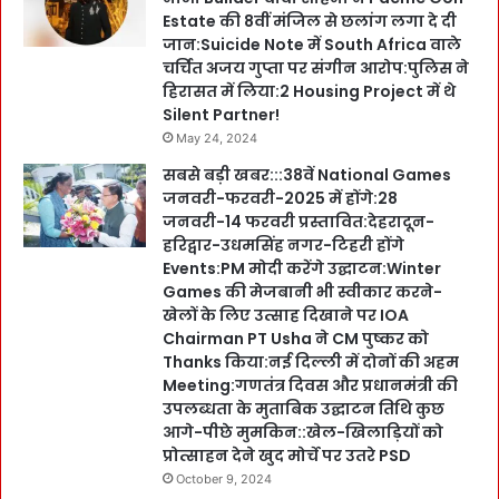
Estate की 8वीं मंजिल से छलांग लगा दे दी
जान:Suicide Note में South Africa वाले
चर्चित अजय गुप्ता पर संगीन आरोप:पुलिस ने
हिरासत में लिया:2 Housing Project में थे
Silent Partner!
May 24, 2024
सबसे बड़ी खबर:::38वें National Games
जनवरी-फरवरी-2025 में होंगे:28
जनवरी-14 फरवरी प्रस्तावित:देहरादून-
हरिद्वार-उधमसिंह नगर-टिहरी होंगे
Events:PM मोदी करेंगे उद्घाटन:Winter
Games की मेजबानी भी स्वीकार करने-
खेलों के लिए उत्साह दिखाने पर IOA
Chairman PT Usha ने CM पुष्कर को
Thanks किया:नई दिल्ली में दोनों की अहम
Meeting:गणतंत्र दिवस और प्रधानमंत्री की
उपलब्धता के मुताबिक उद्घाटन तिथि कुछ
आगे-पीछे मुमकिन::खेल-खिलाड़ियों को
प्रोत्साहन देने खुद मोर्चे पर उतरे PSD
October 9, 2024