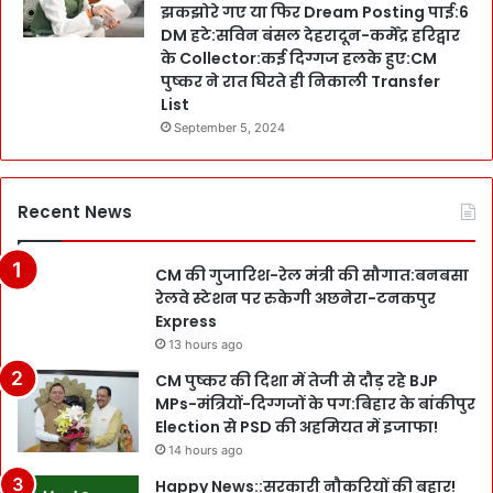
झकझोरे गए या फिर Dream Posting पाई:6
DM हटे:सविन बंसल देहरादून-कर्मेंद्र हरिद्वार
के Collector:कई दिग्गज हलके हुए:CM
पुष्कर ने रात घिरते ही निकाली Transfer
List
September 5, 2024
Recent News
CM की गुजारिश-रेल मंत्री की सौगात:बनबसा
रेलवे स्टेशन पर रुकेगी अछनेरा-टनकपुर
Express
13 hours ago
CM पुष्कर की दिशा में तेजी से दौड़ रहे BJP
MPs-मंत्रियों-दिग्गजों के पग:बिहार के बांकीपुर
Election से PSD की अहमियत में इजाफा!
14 hours ago
Happy News::सरकारी नौकरियों की बहार!