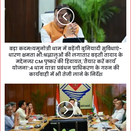
क
द
म
!
य
मु
नो
बड़ा कदम!यमुनोत्री धाम में बढ़ेंगी बुनियादी सुविधाएं-
त्री
धारण क्षमता भी:श्रद्धालुओं की लगातार बढ़ती तादाद के
धा
म
मद्देनजर CM पुष्कर की हिदायत,`तैयार करें कार्य
में
योजना’:4 धाम यात्रा प्रबंधन प्राधिकरण के गठन की
ब
कार्यवाही में भी तेजी लाने के निर्देश
ढ़ें
गी
आ
बु
द
नि
र्श
या
उ
दी
त्त
सु
रा
वि
खं
धा
ड