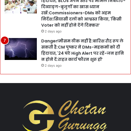
हिदायत,`BLOs अपने स्तर पर मामले निबटाएँ-
दिव्याङ्ग-बुजुर्गों का खास ध्यान
रखें:Commissioners-DMs को अहम
निर्देश:सियासी दलों को आश्वस्त किया,`किसी
Voter को नहीं होने देंगे दिक्कत’
2 days ago
Danger!मौसम ठीक नहीं है:बारिश रौद्र रूप ले
सकती है:CM पुष्कर ने DMs-महकमों को दी
हिदायत,`24 घंटे High Alert पर रहें-जन हानि
न होने दें:राहत कार्य फौरन शुरू हों’
2 days ago