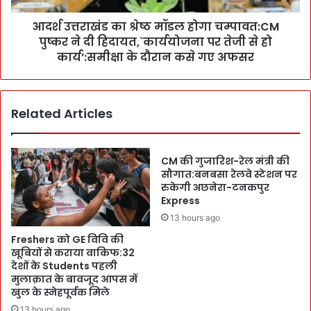
एं
का
-
आदर्श उत्तराखंड का श्रेष्ठ मॉडल होगा चम्पावत:CM
श्रे
धा
पुष्कर ने दी हिदायत,`कार्ययोजना पर तेजी से हो
ष्ठ
र
मॉ
कार्य’:समीक्षा के दौरान कसे गए अफसर
ण
ड
क्ष
ल
म
हो
ता
Related Articles
गा
भी
च
:
म्पा
श्र
व
CM की गुजारिश-रेल मंत्री की
द्धा
त
सौगात:बनबसा रेलवे स्टेशन पर
लु
:
रुकेगी अछनेरा-टनकपुर
ओं
Express
C
की
M
13 hours ago
ल
पु
Freshers को GE विवि की
गा
ष्क
खूबियों से कराया वाकिफ:32
ता
र
देशों के Students पहली
र
ने
मुलाक़ात के बावजूद आपस में
ब
दी
खुल के स्नेहपूर्वक मिले
ढ़
हि
13 hours ago