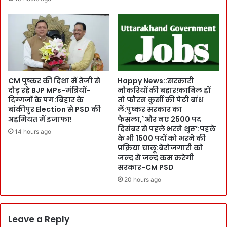
ती
दा
ता
य
दा
त
द
,
के
`
म
का
द्दे
र्य
न
यो
CM पुष्कर की दिशा में तेजी से
Happy News::सरकारी
ज
दौड़ रहे BJP MPs-मंत्रियों-
नौकरियों की बहार!काबिल हों
ज
र
दिग्गजों के पग:बिहार के
तो फौरन कुर्सी की पेटी बांध
ना
C
बांकीपुर Election से PSD की
लें:पुष्कर सरकार का
प
अहमियत में इजाफा!
फैसला,`और नए 2500 पद
M
र
दिसंबर से पहले भरने शुरू’:पहले
पु
14 hours ago
ते
के भी 1500 पदों को भरने की
ष्क
जी
प्रक्रिया चालू:बेरोजगारी को
र
से
जल्द से जल्द कम करेगी
की
हो
सरकार-CM PSD
हि
का
20 hours ago
दा
र्य
य
’
त
:
,
स
Leave a Reply
`