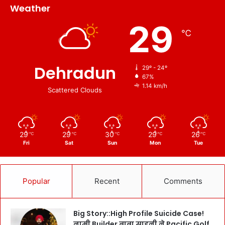
Weather
29
℃
Dehradun
29º - 24º
67%
1.14 km/h
Scattered Clouds
29
29
30
29
26
℃
℃
℃
℃
℃
Fri
Sat
Sun
Mon
Tue
Popular
Recent
Comments
Big Story::High Profile Suicide Case!
नामी Builder बाबा साहनी ने Pacific Golf