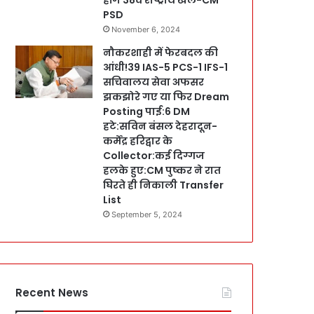
PSD
November 6, 2024
नौकरशाही में फेरबदल की
आंधी!39 IAS-5 PCS-1 IFS-1
सचिवालय सेवा अफसर
झकझोरे गए या फिर Dream
Posting पाई:6 DM
हटे:सविन बंसल देहरादून-
कर्मेंद्र हरिद्वार के
Collector:कई दिग्गज
हलके हुए:CM पुष्कर ने रात
घिरते ही निकाली Transfer
List
September 5, 2024
Recent News