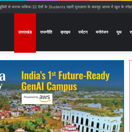
ी सौगात:बनबसा रेलवे स्टेशन पर रुकेगी अछनेरा-टनकपुर Express
उत्तराखंड
राजनीति
क्राइम
पर्यटन
मनोरंजन
यूथ
र