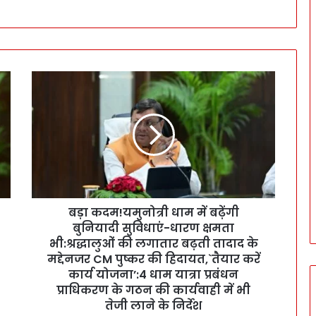
ब
ड़ा
क
द
म
!
य
मु
नो
बड़ा कदम!यमुनोत्री धाम में बढ़ेंगी
त्री
बुनियादी सुविधाएं-धारण क्षमता
धा
म
भी:श्रद्धालुओं की लगातार बढ़ती तादाद के
में
मद्देनजर CM पुष्कर की हिदायत,`तैयार करें
ब
कार्य योजना’:4 धाम यात्रा प्रबंधन
ढ़ें
प्राधिकरण के गठन की कार्यवाही में भी
गी
तेजी लाने के निर्देश
बु