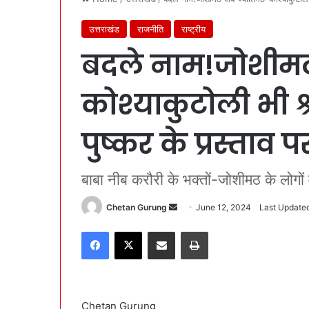
उत्तराखंड
राजनीति
राष्ट्रीय
बदले नाम!जोशीमठ
कोश्याकुटोली भी श
पुष्कर के प्रस्ताव प
बाबा नीब करौरी के भक्तों-जोशीमठ के लोगो
Chetan Gurung
S
June 12, 2024
Last Updated
e
Facebook
X
Share via Email
Print
n
d
a
n
Chetan Gurung
e