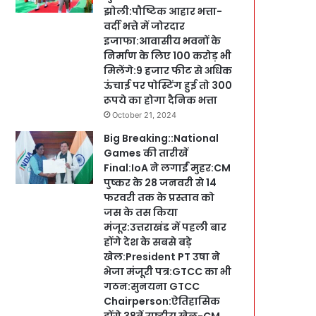
झोली:पौष्टिक आहार भत्ता-
वर्दी भत्ते में जोरदार
इजाफा:आवासीय भवनों के
निर्माण के लिए 100 करोड़ भी
मिलेंगे:9 हजार फीट से अधिक
ऊंचाई पर पोस्टिंग हुई तो 300
रूपये का होगा दैनिक भत्ता
October 21, 2024
Big Breaking::National
Games की तारीखें
Final:IoA ने लगाईं मुहर:CM
पुष्कर के 28 जनवरी से 14
फरवरी तक के प्रस्ताव को
जस के तस किया
मंजूर:उत्तराखंड में पहली बार
होंगे देश के सबसे बड़े
खेल:President PT उषा ने
भेजा मंजूरी पत्र:GTCC का भी
गठन:सुनयना GTCC
Chairperson:ऐतिहासिक
होंगे 38वें राष्ट्रीय खेल-CM