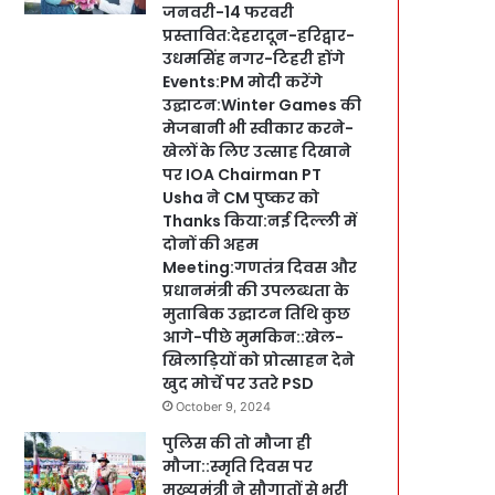
जनवरी-14 फरवरी
प्रस्तावित:देहरादून-हरिद्वार-
उधमसिंह नगर-टिहरी होंगे
Events:PM मोदी करेंगे
उद्घाटन:Winter Games की
मेजबानी भी स्वीकार करने-
खेलों के लिए उत्साह दिखाने
पर IOA Chairman PT
Usha ने CM पुष्कर को
Thanks किया:नई दिल्ली में
दोनों की अहम
Meeting:गणतंत्र दिवस और
प्रधानमंत्री की उपलब्धता के
मुताबिक उद्घाटन तिथि कुछ
आगे-पीछे मुमकिन::खेल-
खिलाड़ियों को प्रोत्साहन देने
खुद मोर्चे पर उतरे PSD
October 9, 2024
पुलिस की तो मौजा ही
मौजा::स्मृति दिवस पर
मुख्यमंत्री ने सौगातों से भरी