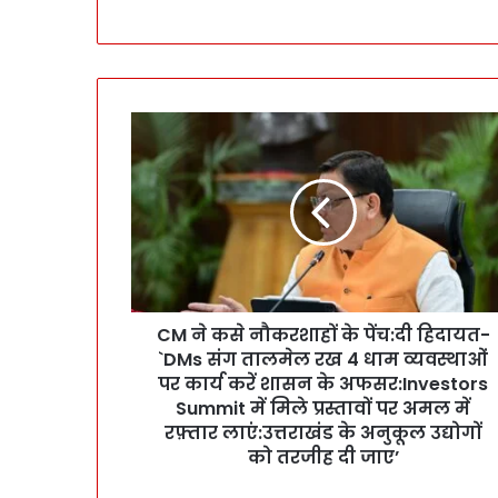
C
M
ने
क
से
नौ
क
र
शा
CM ने कसे नौकरशाहों के पेंच:दी हिदायत-
हों
`DMs संग तालमेल रख 4 धाम व्यवस्थाओं
के
पें
पर कार्य करें शासन के अफसर:Investors
च
Summit में मिले प्रस्तावों पर अमल में
:
रफ़्तार लाएं:उत्तराखंड के अनुकूल उद्योगों
दी
को तरजीह दी जाए’
हि
दा