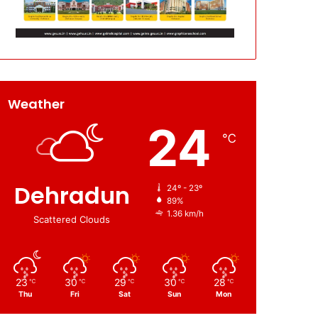
Weather
24
℃
Dehradun
24º - 23º
89%
1.36 km/h
Scattered Clouds
23
30
29
30
28
℃
℃
℃
℃
℃
Thu
Fri
Sat
Sun
Mon