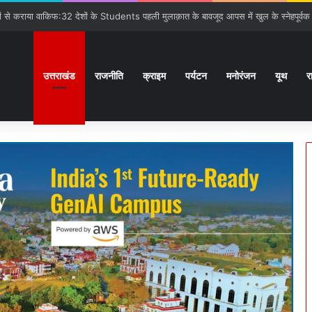
गात:बनबसा रेलवे स्टेशन पर रुकेगी अछनेरा-टनकपुर Express
उत्तराखंड
राजनीति
क्राइम
पर्यटन
मनोरंजन
यूथ
र