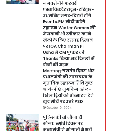
जनवरी-14 फरवरी
प्रस्तावित:देहरादून-हरिद्वार-
उधमसिंह नगर-टिहरी होंगे
Events:PM मोदी करेंगे
उद्घाटन:Winter Games की
मेजबानी भी स्वीकार करने-
खेलों के लिए उत्साह दिखाने
पर IOA Chairman PT
Usha ने CM पुष्कर को
Thanks किया:नई दिल्ली में
दोनों की अहम
Meeting:गणतंत्र दिवस और
प्रधानमंत्री की उपलब्धता के
मुताबिक उद्घाटन तिथि कुछ
आगे-पीछे मुमकिन::खेल-
खिलाड़ियों को प्रोत्साहन देने
खुद मोर्चे पर उतरे PSD
October 9, 2024
पुलिस की तो मौजा ही
मौजा::स्मृति दिवस पर
मुख्यमंत्री ने सौगातों से भरी