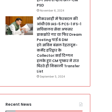
PSD
November 6, 2024
नौकरशाही में फेरबदल की
आंधी!39 IAS-5 PCS-1 IFS-1
सचिवालय सेवा अफसर
झकझोरे गए या फिर Dream
Posting पाई:6 DM
हटे:सविन बंसल देहरादून-
कर्मेंद्र हरिद्वार के
Collector:कई दिग्गज
हलके हुए:CM पुष्कर ने रात
घिरते ही निकाली Transfer
List
September 5, 2024
Recent News