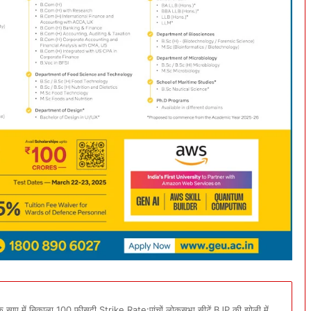
ोदी के साए में निकाला 100 फ़ीसदी Strike Rate:पांचों लोकसभा सीटें BJP की झोली में