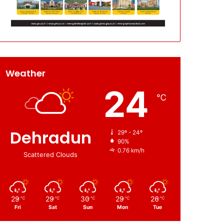
Weather
24
℃
Dehradun
29º - 24º
90%
0.76 km/h
Scattered Clouds
29
29
30
29
26
℃
℃
℃
℃
℃
Fri
Sat
Sun
Mon
Tue