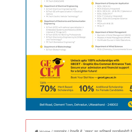
Home
/
उत्तराखंड
/
देवभूमि में `पुष्कर’ का करिश्माई प्रदर्शन!म