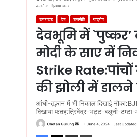
डालने का दिखाया जलवा
उत्तराखंड
देश
राजनीति
राष्ट्रीय
देवभूमि में `पुष्कर
मोदी के साए में 
Strike Rate:पांचो
की झोली में डालन
आंधी-तूफ़ान में भी निकाल दिखाई नौका:BJP 
दिखाया फतह:त्रिवेंद्र-भट्ट-बलूनी-टम्टा-
Chetan Gurung
S
June 4, 2024
Last Updated
e
Facebook
X
Share via Email
Print