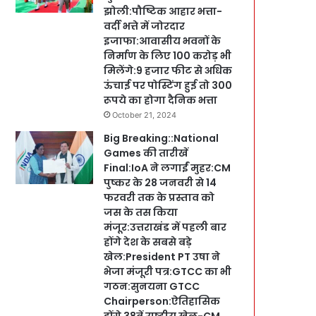
झोली:पौष्टिक आहार भत्ता-
वर्दी भत्ते में जोरदार
इजाफा:आवासीय भवनों के
निर्माण के लिए 100 करोड़ भी
मिलेंगे:9 हजार फीट से अधिक
ऊंचाई पर पोस्टिंग हुई तो 300
रूपये का होगा दैनिक भत्ता
October 21, 2024
Big Breaking::National
Games की तारीखें
Final:IoA ने लगाईं मुहर:CM
पुष्कर के 28 जनवरी से 14
फरवरी तक के प्रस्ताव को
जस के तस किया
मंजूर:उत्तराखंड में पहली बार
होंगे देश के सबसे बड़े
खेल:President PT उषा ने
भेजा मंजूरी पत्र:GTCC का भी
गठन:सुनयना GTCC
Chairperson:ऐतिहासिक
होंगे 38वें राष्ट्रीय खेल-CM