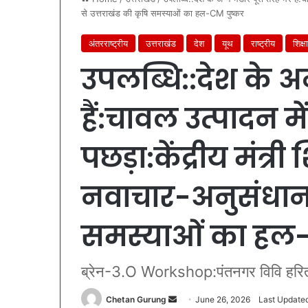
से उत्तराखंड की कृषि समस्याओं का हल-CM पुष्कर
अंतरराष्ट्रीय
उत्तराखंड
देश
यूथ
राष्ट्रीय
शिक्षा
उपलब्धि::देश के अन
हैं:चावल उत्पादन म
पछड़ा:केंद्रीय मंत्र
नवाचार-अनुसंधान स
समस्याओं का हल-
ब्रेन-3.O Workshop:पंतनगर विवि हरित क्
Chetan Gurung
S
June 26, 2026
Last Updated