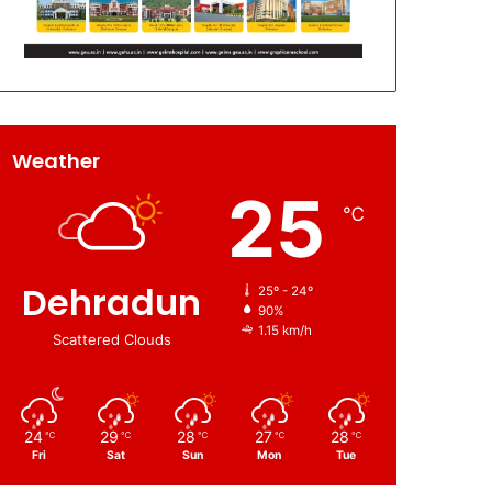
Weather
25
℃
Dehradun
25º - 24º
90%
1.15 km/h
Scattered Clouds
24
29
28
27
28
℃
℃
℃
℃
℃
Fri
Sat
Sun
Mon
Tue