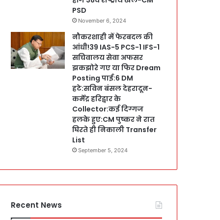
PSD
November 6, 2024
नौकरशाही में फेरबदल की
आंधी!39 IAS-5 PCS-1 IFS-1
सचिवालय सेवा अफसर
झकझोरे गए या फिर Dream
Posting पाई:6 DM
हटे:सविन बंसल देहरादून-
कर्मेंद्र हरिद्वार के
Collector:कई दिग्गज
हलके हुए:CM पुष्कर ने रात
घिरते ही निकाली Transfer
List
September 5, 2024
Recent News