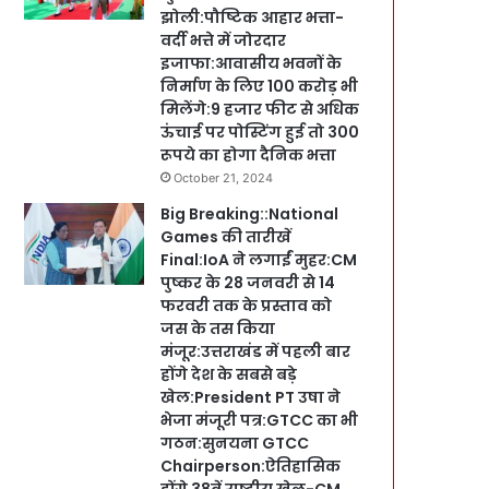
झोली:पौष्टिक आहार भत्ता-
वर्दी भत्ते में जोरदार
इजाफा:आवासीय भवनों के
निर्माण के लिए 100 करोड़ भी
मिलेंगे:9 हजार फीट से अधिक
ऊंचाई पर पोस्टिंग हुई तो 300
रूपये का होगा दैनिक भत्ता
October 21, 2024
Big Breaking::National
Games की तारीखें
Final:IoA ने लगाईं मुहर:CM
पुष्कर के 28 जनवरी से 14
फरवरी तक के प्रस्ताव को
जस के तस किया
मंजूर:उत्तराखंड में पहली बार
होंगे देश के सबसे बड़े
खेल:President PT उषा ने
भेजा मंजूरी पत्र:GTCC का भी
गठन:सुनयना GTCC
Chairperson:ऐतिहासिक
होंगे 38वें राष्ट्रीय खेल-CM