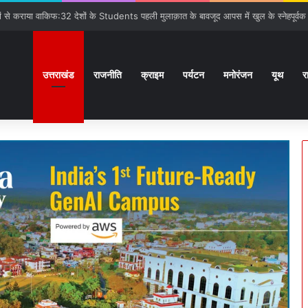
गात:बनबसा रेलवे स्टेशन पर रुकेगी अछनेरा-टनकपुर Express
उत्तराखंड
राजनीति
क्राइम
पर्यटन
मनोरंजन
यूथ
र