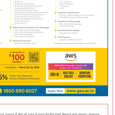
चावल उत्पादन में चीन को भारत ने पछड़ा:केंद्रीय मंत्री शिवराज:ज्ञान-नवाचार-अनुसंधान