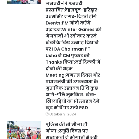
जनवरी-14 फरवरी
प्रस्तावित:देहरादून-हरिद्वार-
उधमसिंह नगर-टिहरी होंगे
Events:PM मोदी करेंगे
उद्घाटन:Winter Games की
मेजबानी भी स्वीकार करने-
खेलों के लिए उत्साह दिखाने
पर IOA Chairman PT
Usha ने CM पुष्कर को
Thanks किया:नई दिल्ली में
दोनों की अहम
Meeting:गणतंत्र दिवस और
प्रधानमंत्री की उपलब्धता के
मुताबिक उद्घाटन तिथि कुछ
आगे-पीछे मुमकिन::खेल-
खिलाड़ियों को प्रोत्साहन देने
खुद मोर्चे पर उतरे PSD
October 9, 2024
पुलिस की तो मौजा ही
मौजा::स्मृति दिवस पर
मुख्यमंत्री ने सौगातों से भरी