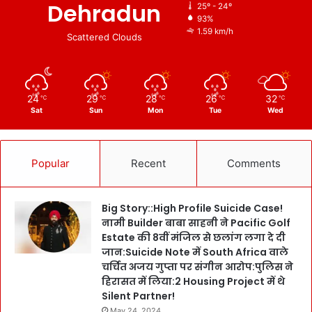
Dehradun
25º - 24º
93%
1.59 km/h
Scattered Clouds
24
29
28
26
32
℃
℃
℃
℃
℃
Sat
Sun
Mon
Tue
Wed
Popular
Recent
Comments
Big Story::High Profile Suicide Case!
नामी Builder बाबा साहनी ने Pacific Golf
Estate की 8वीं मंजिल से छलांग लगा दे दी
जान:Suicide Note में South Africa वाले
चर्चित अजय गुप्ता पर संगीन आरोप:पुलिस ने
हिरासत में लिया:2 Housing Project में थे
Silent Partner!
May 24, 2024