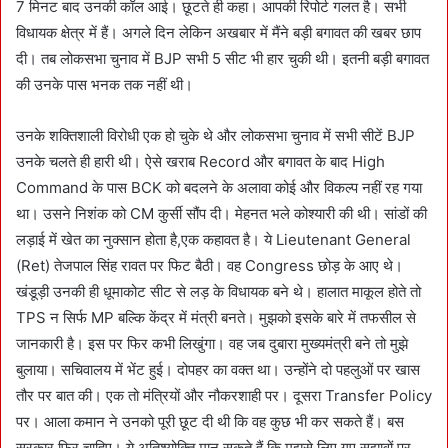
7 मिनट बाद उनकी कॉल आई। छूटते ही कहा। आपकी रिपोर्ट गलत है। सभी
विधायक क्षेत्र में हैं। अगले दिन लेकिन अखबार में मैंने बड़ी बगावत की खबर छाप
दी। तब लोकसभा चुनाव में BJP सभी 5 सीट भी हार चुकी थी। इतनी बड़ी बगावत
की उनके पास भनक तक नहीं थी।
उनके शक्तिशाली विरोधी एक हो चुके थे और लोकसभा चुनाव में सभी सीटें BJP
उनके चलते ही हारी थी। ऐसे खराब Record और बगावत के बाद High
Command के पास BCK को बदलने के अलावा कोई और विकल्प नहीं रह गया
था। उसने निशंक को CM कुर्सी सौंप दी। मेहनत भले कोश्यारी की थी। सांडों की
लड़ाई में खेत का नुक्सान होता है,एक कहावत है। ये Lieutenant General
(Ret) तेजपाल सिंह रावत पर फिट बैठी। वह Congress छोड़ के आए थे।
खंडूड़ी उनकी ही धूमाकोट सीट से लड़ के विधायक बने थे। हालात माकूल होते तो
TPS न सिर्फ MP बल्कि केंद्र में मंत्री बनते। मुझको इसके बारे में तफसील से
जानकारी है। इस पर फिर कभी लिखुंगा। वह जब दुबारा मुख्यमंत्री बने तो मुझे
बुलाया। सचिवालय में भेंट हुई। दोपहर का वक्त था। उन्होंने दो पहलुओं पर खास
तौर पर बात की। एक तो मंत्रियों और नौकरशाही पर। दूसरा Transfer Policy
पर। आला कमान ने उनको पूरी छूट दी थी कि वह कुछ भी कर सकते हैं। बस
सरकार फिर चाहिए। ये अतिश्योक्ति मान सकते हैं कि मुझसे लिए गए सुझावों पर