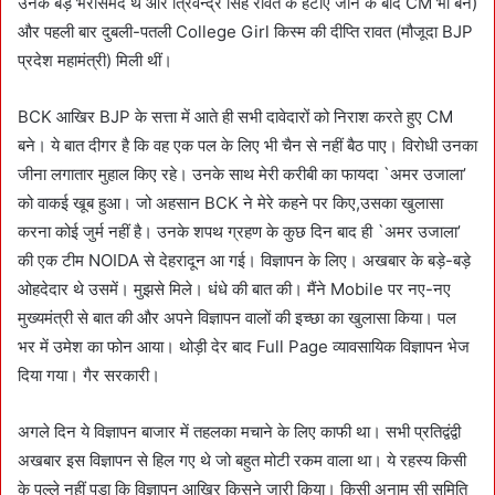
उनके बड़े भरोसेमंद थे और त्रिवेन्द्र सिंह रावत के हटाए जाने के बाद CM भी बने)
और पहली बार दुबली-पतली College Girl किस्म की दीप्ति रावत (मौजूदा BJP
प्रदेश महामंत्री) मिली थीं।
BCK आखिर BJP के सत्ता में आते ही सभी दावेदारों को निराश करते हुए CM
बने। ये बात दीगर है कि वह एक पल के लिए भी चैन से नहीं बैठ पाए। विरोधी उनका
जीना लगातार मुहाल किए रहे। उनके साथ मेरी करीबी का फायदा `अमर उजाला’
को वाकई खूब हुआ। जो अहसान BCK ने मेरे कहने पर किए,उसका खुलासा
करना कोई जुर्म नहीं है। उनके शपथ ग्रहण के कुछ दिन बाद ही `अमर उजाला’
की एक टीम NOIDA से देहरादून आ गई। विज्ञापन के लिए। अखबार के बड़े-बड़े
ओहदेदार थे उसमें। मुझसे मिले। धंधे की बात की। मैंने Mobile पर नए-नए
मुख्यमंत्री से बात की और अपने विज्ञापन वालों की इच्छा का खुलासा किया। पल
भर में उमेश का फोन आया। थोड़ी देर बाद Full Page व्यावसायिक विज्ञापन भेज
दिया गया। गैर सरकारी।
अगले दिन ये विज्ञापन बाजार में तहलका मचाने के लिए काफी था। सभी प्रतिद्वंद्वी
अखबार इस विज्ञापन से हिल गए थे जो बहुत मोटी रकम वाला था। ये रहस्य किसी
के पल्ले नहीं पड़ा कि विज्ञापन आखिर किसने जारी किया। किसी अनाम सी समिति