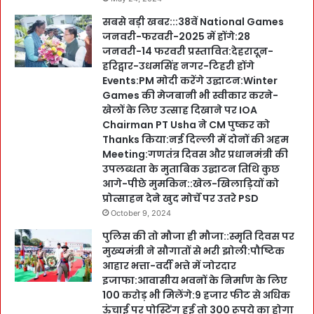
सबसे बड़ी खबर:::38वें National Games
जनवरी-फरवरी-2025 में होंगे:28
जनवरी-14 फरवरी प्रस्तावित:देहरादून-
हरिद्वार-उधमसिंह नगर-टिहरी होंगे
Events:PM मोदी करेंगे उद्घाटन:Winter
Games की मेजबानी भी स्वीकार करने-
खेलों के लिए उत्साह दिखाने पर IOA
Chairman PT Usha ने CM पुष्कर को
Thanks किया:नई दिल्ली में दोनों की अहम
Meeting:गणतंत्र दिवस और प्रधानमंत्री की
उपलब्धता के मुताबिक उद्घाटन तिथि कुछ
आगे-पीछे मुमकिन::खेल-खिलाड़ियों को
प्रोत्साहन देने खुद मोर्चे पर उतरे PSD
October 9, 2024
पुलिस की तो मौजा ही मौजा::स्मृति दिवस पर
मुख्यमंत्री ने सौगातों से भरी झोली:पौष्टिक
आहार भत्ता-वर्दी भत्ते में जोरदार
इजाफा:आवासीय भवनों के निर्माण के लिए
100 करोड़ भी मिलेंगे:9 हजार फीट से अधिक
ऊंचाई पर पोस्टिंग हुई तो 300 रूपये का होगा