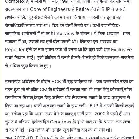
Complex है) में मिला था। साल 1991 की बात होगी। वह पहली बार लोकसभा
सदस्य बने थे। Core of Engineers से Retire होते ही BJP ने उनको
हाथों-हाथ लेते हुए संसद भेजने का मन बना लिया था। पहली बार इतना बड़ा
सैन्याधिकारी सांसद बना था। फिर हम दोनों मिलते रहे। कभी राजनीतिक-
सामाजिक आयोजनों में तो कभी Interview के दौरान। मैं जिस अखबार `अमर
उजाला’ में था, उसकी तब तूती बोला करती थी। लिहाजा इस अखबार का
Reporter होने के नाते हमारा फर्ज भी बनता था कि कुछ बड़ी और Exclusive
खबरें निकाल लाएँ। इसी कोशिश में उनसे मिलते-मिलते ही रिश्ते पत्रकार-राजनेता
से अधिक जुदा किस्म के हुए।
उत्तराखंड आंदोलन के दौरान BCK भी खूब सक्रिय रहे। जब उत्तराखंड राज्य का
गठन हुआ तो संभावित CM के दावेदारों में उनका नाम भी भगत सिंह कोश्यारी,रमेश
पोखरियाल निशंक,केदार सिंह फोनिया और नित्यानन्द स्वामी के साथ प्रमुखता से
लिया जा रहा था। बाजी अलबत्ता,स्वामी के हाथ लगी। BJP में आपसी बिल्ली लड़ाई
का नतीजा रहा कि अलग राज्य देने के बावजूद पार्टी साल-2002 में पहले ही आम
चुनाव में मरियल-हतोत्साहित Congress के हाथों मात खा के 5 साल तक सत्ता
से दूर हो गई। इस नतीजे की उम्मीद खुद विजेता दल को भी नहीं थी।
साल-2007 में BJP ने वापसी के लिए ज़ोर लगाया। खंडूड़ी एक बार फिर कोश्यारी