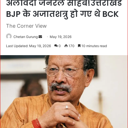
अलविदा जनरल साहब!उत्तराखंड
BJP के अजातशत्रु हो गए थे BCK
The Corner View
Chetan Gurung
S
May 19, 2026
e
Last Updated: May 19, 2026
0
170
10 minutes read
n
d
a
n
e
m
a
i
l