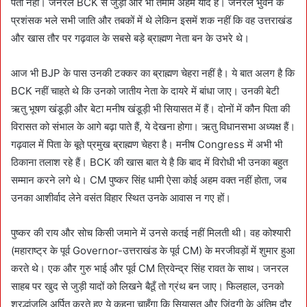
पता नहीं। जनरल BCK से जुड़ी और भी तमाम अहम यादें हैं। जनरल भुवन के
प्रशंसक भले सभी जाति और तबकों में थे लेकिन इसमें शक नहीं कि वह उत्तराखंड
और खास तौर पर गढ़वाल के सबसे बड़े ब्राह्मण नेता बन के उभरे थे।
आज भी BJP के पास उनकी टक्कर का ब्राह्मण चेहरा नहीं है। ये बात अलग है कि
BCK नहीं चाहते थे कि उनको जातीय नेता के दायरे में बांधा जाए। उनकी बेटी
ऋतु भूषण खंडूड़ी और बेटा मनीष खंडूड़ी भी सियासत में हैं। दोनों में कौन पिता की
विरासत को संभाल के आगे बढ़ा पाते हैं, ये देखना होगा। ऋतु विधानसभा अध्यक्ष हैं।
गढ़वाल में पिता के बूते प्रमुख ब्राह्मण चेहरा है। मनीष Congress में अभी भी
ठिकाना तलाश रहे हैं। BCK की खास बात ये है कि बाद में विरोधी भी उनका बहुत
सम्मान करने लगे थे। CM पुष्कर सिंह धामी ऐसा कोई अहम वक्त नहीं होता, जब
उनका आशीर्वाद लेने वसंत विहार स्थित उनके आवास न गए हों।
पुष्कर की राय और सोच किसी जमाने में उनसे कतई नहीं मिलती थी। वह कोश्यारी
(महाराष्ट्र के पूर्व Governor-उत्तराखंड के पूर्व CM) के मरजीवड़ों में शुमार हुआ
करते थे। एक और गुरु भाई और पूर्व CM त्रिवेन्द्र सिंह रावत के साथ। जनरल
साहब पर खुद से जुड़ी यादों को लिखने बैठूँ तो ग्रंथ बन जाए। फिलहाल, उनको
श्रद्धांजलि अर्पित करते हुए ये कहना चाहूँगा कि सियासत और जिंदगी के अंतिम दौर