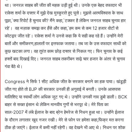
था। जनरल साहब की जीत की महक उड़ी हुई थी। उनके एक बेहद वफादार भी
राकेश शर्मा के दफ्तर में मुझे देख मुस्कुराते हुए घुसे। मुझसे आत्मविश्वास के साथ
पूछा,`क्या रिपोर्ट है चुनाव की? मैंने कहा,`टक्कर है लेकिन जनरल साहब चुनाव हार
रहे’। वह मज़ाक समझ कर हँसे और कहा,`हम कम से कम 12 हजार वोटों से
कोटद्वार जीत रहे’। राकेश शर्मा ने उनसे कहा कि ये सही कह रहे हैं। उन्होंने मेरी
बातों और समीकरण,हालातों पर इत्तफाक जताया। तब जा के उस वफादार साथी को
कुछ खटका लगा। वह तुरंत काम छोड़ दफ्तर से निकल गए। फिर चुनाव के कई
हफ्तों बाद दिखाई दिए। जनरल साहब तकरीबन साढ़े चार हजार के अंतर से चुनाव
गंवा बैठे थे।
Congress ने सिर्फ 1 सीट अधिक जीत के सरकार बनाने का हक पाया। खंडूड़ी
जीत गए होते तो BJP की सरकार उनकी ही अगुवाई में बनती। उनके आसपास
मालिशिए या स्वार्थी लोग अधिक जुट गए थे। उन्होंने उनकी नाव डुबो डाली। BCK
बाहर से सख्त इंसान थे लेकिन मानवीय गुणों से भरपूर थे। मेरे पिता का
साल-2007 में लंबे ईलाज के बाद ब्रेन हेमरेज से निधन हुआ था। उन्होंने ईलाज
के दौरान लगातार खुद नजर रखी। मेरे से फोन पर हमेशा कहा,फिक्र मत करना
ठीक हो जाएंगे। ईलाज में कमी नहीं रहेगी। वह देखने भी आए थे। निधन पर शोक