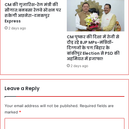
रा
CM की गुजारिश-रेल मंत्री की
:
धा
सौगात:बनबसा रेलवे स्टेशन पर
को
र
रुकेगी अछनेरा-टनकपुर
ई
म
Express
टि
न
2 days ago
क
ने
ट
CM पुष्कर की दिशा में तेजी से
ज
की
दौड़ रहे BJP MPs-मंत्रियों-
ता
ह
दिग्गजों के पग:बिहार के
या
बांकीपुर Election से PSD की
स
शो
अहमियत में इजाफा!
र
क
त
2 days ago
:
र
क
ख
ल
ता
स
Leave a Reply
है
र
तो
का
M
री
Your email address will not be published.
Required fields are
L
द
marked
*
A
फ्त
s
र
C
-
-