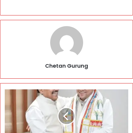
Chetan Gurung
C
M
मो
ह
न
या
द