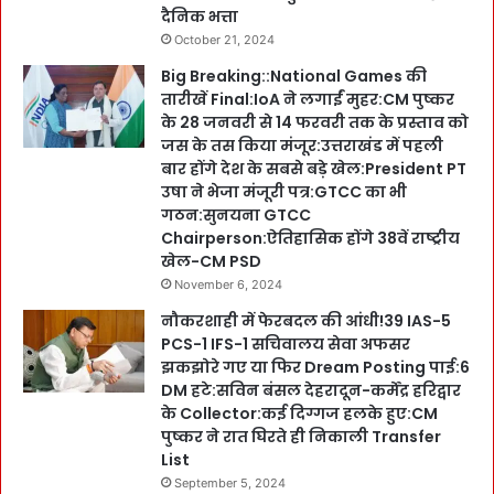
दैनिक भत्ता
October 21, 2024
Big Breaking::National Games की
तारीखें Final:IoA ने लगाईं मुहर:CM पुष्कर
के 28 जनवरी से 14 फरवरी तक के प्रस्ताव को
जस के तस किया मंजूर:उत्तराखंड में पहली
बार होंगे देश के सबसे बड़े खेल:President PT
उषा ने भेजा मंजूरी पत्र:GTCC का भी
गठन:सुनयना GTCC
Chairperson:ऐतिहासिक होंगे 38वें राष्ट्रीय
खेल-CM PSD
November 6, 2024
नौकरशाही में फेरबदल की आंधी!39 IAS-5
PCS-1 IFS-1 सचिवालय सेवा अफसर
झकझोरे गए या फिर Dream Posting पाई:6
DM हटे:सविन बंसल देहरादून-कर्मेंद्र हरिद्वार
के Collector:कई दिग्गज हलके हुए:CM
पुष्कर ने रात घिरते ही निकाली Transfer
List
September 5, 2024