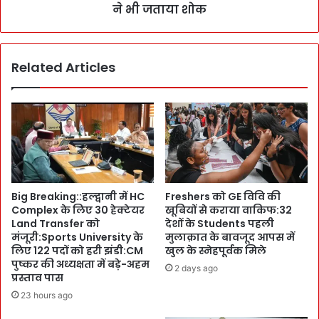
स
ष्क
ने भी जताया शोक
ग
र
ढ़
ने
र
आ
वा
Related Articles
वा
ना
स
हो
प
ने
हुँ
से
च
प
दी
ह
श्र
ले
द्धां
M
ज
Big Breaking::हल्द्वानी में HC
Freshers को GE विवि की
L
लि
Complex के लिए 30 हेक्टेयर
खूबियों से कराया वाकिफ:32
A
:
Land Transfer को
देशों के Students पहली
s
उ
मंजूरी:Sports University के
मुलाक़ात के बावजूद आपस में
से
प
लिए 122 पदों को हरी झंडी:CM
खुल के स्नेहपूर्वक मिले
की
रा
पुष्कर की अध्यक्षता में बड़े-अहम
2 days ago
मु
ष्ट्र
प्रस्ताव पास
ला
प
23 hours ago
का
ति
तें