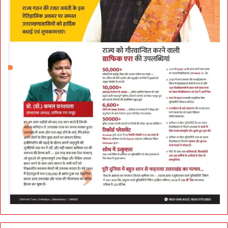
ज
ता
या
शो
क