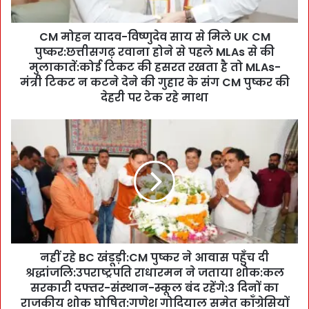
व
-
CM मोहन यादव-विष्णुदेव साय से मिले UK CM
वि
पुष्कर:छत्तीसगढ़ रवाना होने से पहले MLAs से की
ष्णु
दे
मुलाकातें:कोई टिकट की हसरत रखता है तो MLAs-
व
मंत्री टिकट न कटने देने की गुहार के संग CM पुष्कर की
सा
देहरी पर टेक रहे माथा
य
से
न
मि
हीं
ले
र
U
हे
K
B
C
C
M
खं
पु
डू
ष्क
ड़ी
र
नहीं रहे BC खंडूड़ी:CM पुष्कर ने आवास पहुँच दी
:
:
श्रद्धांजलि:उपराष्ट्रपति राधारमन ने जताया शोक:कल
C
छ
M
सरकारी दफ्तर-संस्थान-स्कूल बंद रहेंगे:3 दिनों का
त्ती
पु
राजकीय शोक घोषित:गणेश गोदियाल समेत कॉंग्रेसियों