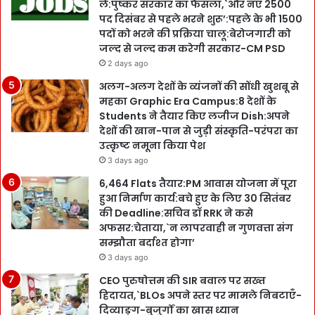
लें:पुष्कर सरकार का फैसला,`और नए 2500
पद दिसंबर से पहले भरने शुरू’:पहले के भी 1500
पदों को भरने की प्रक्रिया चालू:बेरोजगारी को
जल्द से जल्द कम करेगी सरकार-CM PSD
2 days ago
अलग-अलग देशों के व्यंजनों की सोंधी खुशबू से
महका Graphic Era Campus:8 देशों के
Students ने तैयार किए लजीज Dish:अपने
देशों की खान-पान से जुड़ी संस्कृति-परंपरा का
उत्कृष्ट नमूना किया पेश
3 days ago
6,464 Flats तैयार:PM आवास योजना में पूरा
हुआ निर्माण कार्य:बचे हुए के लिए 30 सितंबर
की Deadline:सचिव डॉ RRK ने कसे
अफसर:चेताया,`न लापरवाही न गुणवत्ता संग
सम्झौता बर्दाश्त होगा’
3 days ago
CEO पुरुषोत्तम की SIR बवाल पर सख्त
हिदायत,`BLOs अपने स्तर पर मामले निबटाएँ-
दिव्याङ्ग-बुजुर्गों का खास ध्यान