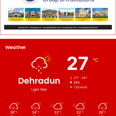
Weather
27
℃
Dehradun
27º - 24º
89%
1.03 km/h
Light Rain
26
24
32
32
29
℃
℃
℃
℃
℃