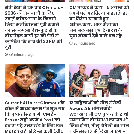
हों
n
मंत्री रेखा ने इस बार Olympic-
CM पुष्कर ने कहा,`15 अगस्त को
गे
a
2036 की मेजबानी के लिए
अपने घरों पर तिरंगा फहराएँ’:हर
:
l
उठाई काँवड़:गंगा के किनारे
घर तिरंगा यात्रा में हुए
मो
S
लिया मनोकामना पूरी कराने
शरीक:कहा,`आज सेना का
स्ट
p
का संकल्प:बारिश-फुहारों के
मनोबल बढ़ा हुआ है-प्रदेश के
मा
o
बीच पैदल नापी हर की पैड़ी से
युवा नौकरी देने वाले बन रहे’
नु
r
ऋषिकेश के बीच की 22 KM की
20 hours ago
-
दूरी
t
न
s
46 minutes ago
न्दा
E
दे
v
वी
e
मे
n
ले
t
का
s
V
के
i
Current Affairs::Glamour के
13 महिलाओं को तीलू रौतेली
लि
झोंक में शायद ऋषभ पंत भूल गए
Award:35 आंगनवाड़ी
r
ए
कि पुष्कर सिंह धामी CM हैं-
Workers भी CM पुष्कर के हाथों
t
भी
Broker नहीं:अपने X Post को
सम्मानित:वीरांगाओं का जब भी
u
R
दुबारा पढ़ें:उत्तराखंड के लिए एक
जिक्र होगा, तीलू रौतेली का नाम
a
e
Match नहीं खेले-न कभी दैवीय
गर्व-सम्मान से लिया जाएगा-
l