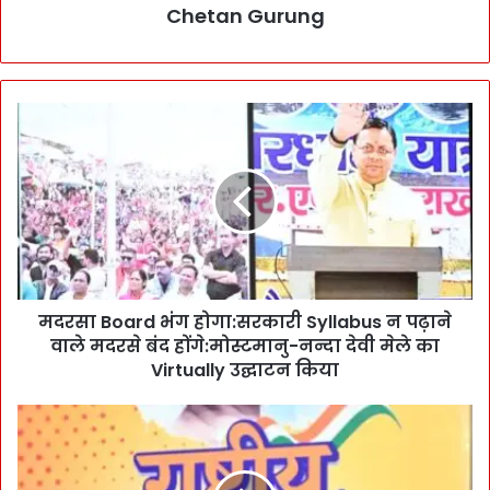
Chetan Gurung
म
द
र
सा
B
o
a
r
d
मदरसा Board भंग होगा:सरकारी Syllabus न पढ़ाने
भं
वाले मदरसे बंद होंगे:मोस्टमानु-नन्दा देवी मेले का
ग
हो
Virtually उद्घाटन किया
गा
:
B
स
i
र
g
का
ऐ