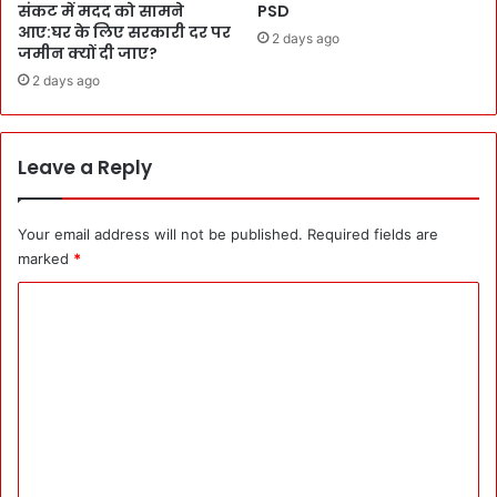
a
संकट में मदद को सामने
PSD
l
d
आए:घर के लिए सरकारी दर पर
2 days ago
y
y
जमीन क्यों दी जाए?
उ
-
2 days ago
द्घा
C
ट
M
न
पु
कि
Leave a Reply
ष्क
या
र
:
Your email address will not be published.
Required fields are
ध्या
न
marked
*
चं
C
द
ज
o
यं
m
ती
रा
m
ष्ट्री
e
य
n
खे
ल