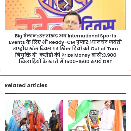
री
ला
S
न
y
:
l
:
l
उ
a
Big ऐलान::उत्तराखंड अब International Sports
त्त
b
Events के लिए भी Ready-CM पुष्कर:ध्यानचंद जयंती
रा
u
खं
राष्ट्रीय खेल दिवस पर खिलाड़ियों को Out of Turn
s
ड
नियुक्ति दी-करोड़ों की Prize Money बांटी:3,900
न
अ
खिलाड़ियों के खाते में 1500-1500 रुपये DBT
प
ब
ढ़ा
I
ने
n
वा
Related Articles
t
ले
e
म
r
द
n
र
a
से
t
बं
i
द
o