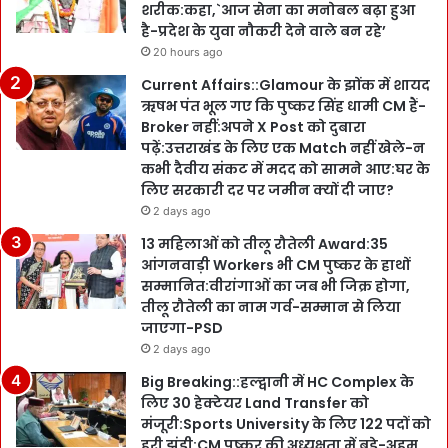
शरीक:कहा,`आज सेना का मनोबल बढ़ा हुआ
है-प्रदेश के युवा नौकरी देने वाले बन रहे’
20 hours ago
Current Affairs::Glamour के झोंक में शायद
ऋषभ पंत भूल गए कि पुष्कर सिंह धामी CM हैं-
Broker नहीं:अपने X Post को दुबारा
पढ़ें:उत्तराखंड के लिए एक Match नहीं खेले-न
कभी दैवीय संकट में मदद को सामने आए:घर के
लिए सरकारी दर पर जमीन क्यों दी जाए?
2 days ago
13 महिलाओं को तीलू रौतेली Award:35
आंगनवाड़ी Workers भी CM पुष्कर के हाथों
सम्मानित:वीरांगाओं का जब भी जिक्र होगा,
तीलू रौतेली का नाम गर्व-सम्मान से लिया
जाएगा-PSD
2 days ago
Big Breaking::हल्द्वानी में HC Complex के
लिए 30 हेक्टेयर Land Transfer को
मंजूरी:Sports University के लिए 122 पदों को
हरी झंडी:CM पुष्कर की अध्यक्षता में बड़े-अहम