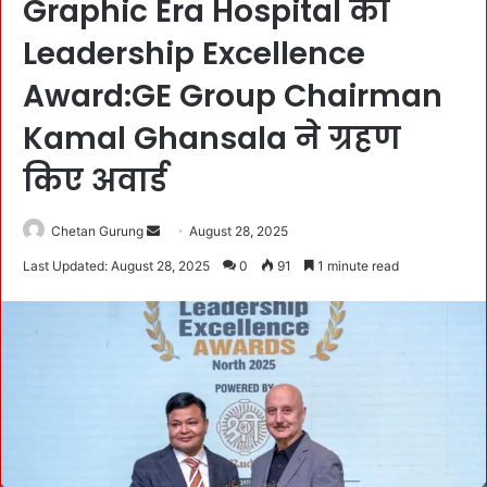
Graphic Era Hospital को
Leadership Excellence
Award:GE Group Chairman
Kamal Ghansala ने ग्रहण
किए अवार्ड
Chetan Gurung
S
August 28, 2025
e
Last Updated: August 28, 2025
0
91
1 minute read
n
d
a
n
e
m
a
i