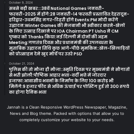
October 9, 2024
सबसे बड़ी खबर:::38वें National Games जनवरी-
फरवरी-2025 में होंगे:28 जनवरी-14 फरवरी प्रस्तावित:देहरादून-
हरिद्वार-उधमसिंह नगर-टिहरी होंगे Events:PM मोदी करेंगे
उद्घाटन:Winter Games की मेजबानी भी स्वीकार करने-खेलों
के लिए उत्साह दिखाने पर IOA Chairman PT Usha ने CM
पुष्कर को Thanks किया:नई दिल्ली में दोनों की अहम
Meeting:गणतंत्र दिवस और प्रधानमंत्री की उपलब्धता के
मुताबिक उद्घाटन तिथि कुछ आगे-पीछे मुमकिन::खेल-खिलाड़ियों
को प्रोत्साहन देने खुद मोर्चे पर उतरे PSD
October 21, 2024
पुलिस की तो मौजा ही मौजा::स्मृति दिवस पर मुख्यमंत्री ने सौगातों
से भरी झोली:पौष्टिक आहार भत्ता-वर्दी भत्ते में जोरदार
इजाफा:आवासीय भवनों के निर्माण के लिए 100 करोड़ भी
मिलेंगे:9 हजार फीट से अधिक ऊंचाई पर पोस्टिंग हुई तो 300 रूपये
का होगा दैनिक भत्ता
Jannah is a Clean Responsive WordPress Newspaper, Magazine,
News and Blog theme. Packed with options that allow you to
completely customize your website to your needs.