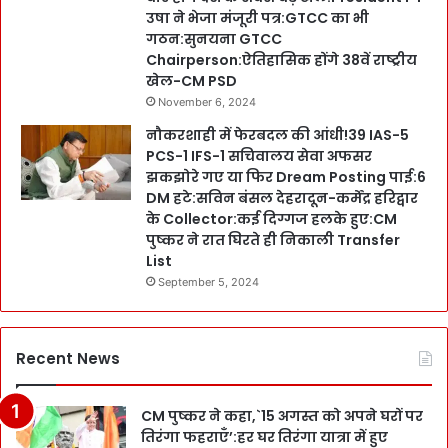
उषा ने भेजा मंजूरी पत्र:GTCC का भी
गठन:सुनयना GTCC
Chairperson:ऐतिहासिक होंगे 38वें राष्ट्रीय
खेल-CM PSD
November 6, 2024
नौकरशाही में फेरबदल की आंधी!39 IAS-5
PCS-1 IFS-1 सचिवालय सेवा अफसर
झकझोरे गए या फिर Dream Posting पाई:6
DM हटे:सविन बंसल देहरादून-कर्मेंद्र हरिद्वार
के Collector:कई दिग्गज हलके हुए:CM
पुष्कर ने रात घिरते ही निकाली Transfer
List
September 5, 2024
Recent News
CM पुष्कर ने कहा,`15 अगस्त को अपने घरों पर
तिरंगा फहराएँ’:हर घर तिरंगा यात्रा में हुए