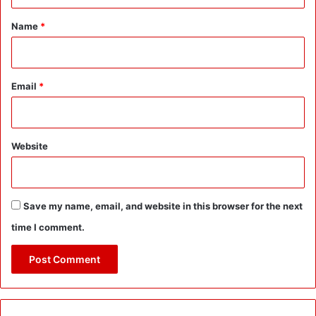
t
दि
*
व
Name
*
स
प
र
खि
Email
*
ला
ड़ि
यों
को
Website
O
u
t
o
Save my name, email, and website in this browser for the next
f
time I comment.
T
u
r
n
नि
यु