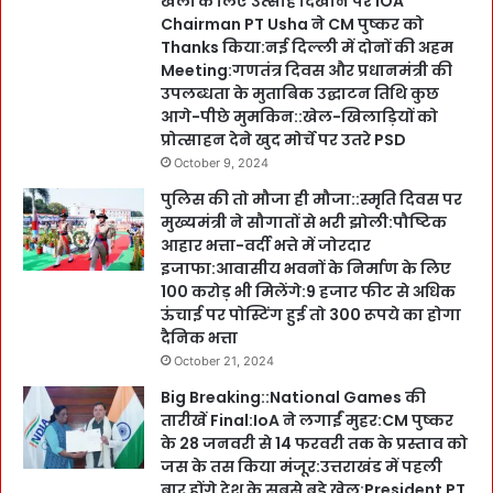
खेलों के लिए उत्साह दिखाने पर IOA
Chairman PT Usha ने CM पुष्कर को
Thanks किया:नई दिल्ली में दोनों की अहम
Meeting:गणतंत्र दिवस और प्रधानमंत्री की
उपलब्धता के मुताबिक उद्घाटन तिथि कुछ
आगे-पीछे मुमकिन::खेल-खिलाड़ियों को
प्रोत्साहन देने खुद मोर्चे पर उतरे PSD
October 9, 2024
पुलिस की तो मौजा ही मौजा::स्मृति दिवस पर
मुख्यमंत्री ने सौगातों से भरी झोली:पौष्टिक
आहार भत्ता-वर्दी भत्ते में जोरदार
इजाफा:आवासीय भवनों के निर्माण के लिए
100 करोड़ भी मिलेंगे:9 हजार फीट से अधिक
ऊंचाई पर पोस्टिंग हुई तो 300 रूपये का होगा
दैनिक भत्ता
October 21, 2024
Big Breaking::National Games की
तारीखें Final:IoA ने लगाईं मुहर:CM पुष्कर
के 28 जनवरी से 14 फरवरी तक के प्रस्ताव को
जस के तस किया मंजूर:उत्तराखंड में पहली
बार होंगे देश के सबसे बड़े खेल:President PT