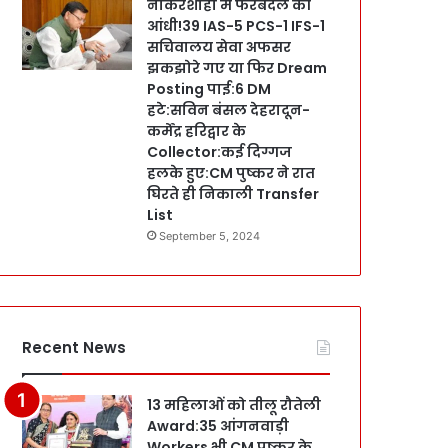
नौकरशाही में फेरबदल की
आंधी!39 IAS-5 PCS-1 IFS-1
सचिवालय सेवा अफसर
झकझोरे गए या फिर Dream
Posting पाई:6 DM
हटे:सविन बंसल देहरादून-
कर्मेंद्र हरिद्वार के
Collector:कई दिग्गज
हलके हुए:CM पुष्कर ने रात
घिरते ही निकाली Transfer
List
September 5, 2024
Recent News
13 महिलाओं को तीलू रौतेली
Award:35 आंगनवाड़ी
Workers भी CM पुष्कर के