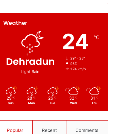
Weather
24
℃
Dehradun
29º - 23º
93%
1.74 km/h
Light Rain
29
28
26
32
31
℃
℃
℃
℃
℃
Sun
Mon
Tue
Wed
Thu
Popular
Recent
Comments