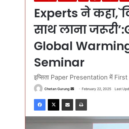
Experts ने कहा,`व
साथ लाना जरूरी’:G
Global Warming 
Seminar
इप्सिता Paper Presentation में First
Chetan Gurung
S
February 22, 2025
Last Upd
e
Facebook
X
Share via Email
Print
n
d
a
n