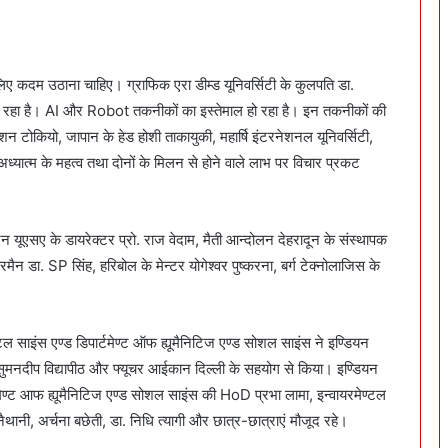
 लिए कदम उठाना चाहिए। ग्राफिक एरा डीम्ड यूनिवर्सिटी के कुलपति डा.
बढ़ रहा है। AI और Robot तकनीकों का इस्तेमाल हो रहा है। इन तकनीकों की
ेशन टोकियो, जापान के हेड होशी ताकायुकी, महार्षि इंटरनेशनल यूनिवर्सिटी,
ध्यात्म के महत्व तथा दोनों के मिलन से होने वाले लाभ पर विचार प्रकट
स्टन यूएसए के डायरेक्टर प्रो. राज वेदाम, मैती आन्दोलन देहरादून के संस्थापक
यरमैन डा. SP सिंह, हरिबोल के मेन्टर योगेश्वर पुष्करना, बर्ग टेक्नोलाजिस के
टल साइंस एण्ड डिपार्टमेण्ट ऑफ ह्यूमैनिटिज एण्ड सोशल साइंस ने इण्डियन
ा, सुमनदीप विद्यापीठ और फ्यूचर आईकान दिल्ली के सहयोग से किया। इण्डियन
्टमेण्ट आफ ह्यूमैनिटिज एण्ड सोशल साइंस की HoD प्रभा लामा, इन्वायरमेण्टल
ैथानी, अर्चना बछेती, डा. निधि त्यागी और छात्र-छात्राएं मौजूद रहे।