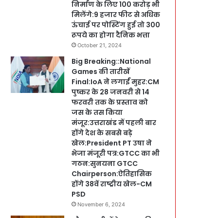
निर्माण के लिए 100 करोड़ भी
मिलेंगे:9 हजार फीट से अधिक
ऊंचाई पर पोस्टिंग हुई तो 300
रूपये का होगा दैनिक भत्ता
October 21, 2024
Big Breaking::National
Games की तारीखें
Final:IoA ने लगाईं मुहर:CM
पुष्कर के 28 जनवरी से 14
फरवरी तक के प्रस्ताव को
जस के तस किया
मंजूर:उत्तराखंड में पहली बार
होंगे देश के सबसे बड़े
खेल:President PT उषा ने
भेजा मंजूरी पत्र:GTCC का भी
गठन:सुनयना GTCC
Chairperson:ऐतिहासिक
होंगे 38वें राष्ट्रीय खेल-CM
PSD
November 6, 2024