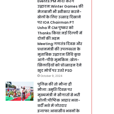
Events:PM मोदी करेंगे
उद्घाटन:Winter Games की
मेजबानी भी स्वीकार करने-
खेलों के लिए उत्साह दिखाने
पर IOA Chairman PT
Usha ने CM पुष्कर को
Thanks किया:नई दिल्ली में
दोनों की अहम
Meeting:गणतंत्र दिवस और
प्रधानमंत्री की उपलब्धता के
मुताबिक उद्घाटन तिथि कुछ
आगे-पीछे मुमकिन::खेल-
खिलाड़ियों को प्रोत्साहन देने
खुद मोर्चे पर उतरे PSD
October 9, 2024
पुलिस की तो मौजा ही
मौजा::स्मृति दिवस पर
मुख्यमंत्री ने सौगातों से भरी
झोली:पौष्टिक आहार भत्ता-
वर्दी भत्ते में जोरदार
इजाफा:आवासीय भवनों के