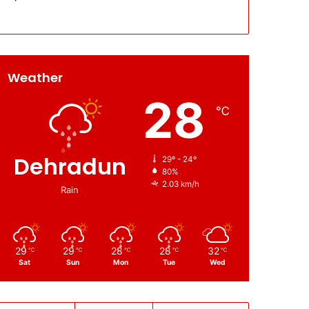
Weather
28
℃
Dehradun
29º - 24º
80%
2.03 km/h
Rain
29
29
28
28
32
℃
℃
℃
℃
℃
Sat
Sun
Mon
Tue
Wed