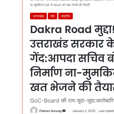
ना-मुमकिन’:CM से MoD को खत भेजने की तैयारी
उत्तराखंड
देश
राष्ट्रीय
Dakra Road मुद्द
उत्तराखंड सरकार क
गेंद:आपदा सचिव बो
निर्माण ना-मुमक
खत भेजने की तैया
GoC-Board की राय जुदा-जुदा:कारोबारि
Chetan Gurung
S
January 2, 2025
Last Updat