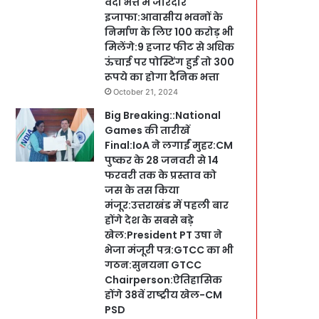
वर्दी भत्ते में जोरदार
इजाफा:आवासीय भवनों के
निर्माण के लिए 100 करोड़ भी
मिलेंगे:9 हजार फीट से अधिक
ऊंचाई पर पोस्टिंग हुई तो 300
रूपये का होगा दैनिक भत्ता
October 21, 2024
Big Breaking::National
Games की तारीखें
Final:IoA ने लगाईं मुहर:CM
पुष्कर के 28 जनवरी से 14
फरवरी तक के प्रस्ताव को
जस के तस किया
मंजूर:उत्तराखंड में पहली बार
होंगे देश के सबसे बड़े
खेल:President PT उषा ने
भेजा मंजूरी पत्र:GTCC का भी
गठन:सुनयना GTCC
Chairperson:ऐतिहासिक
होंगे 38वें राष्ट्रीय खेल-CM
PSD