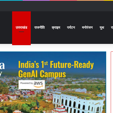
ों से कराया वाकिफ:32 देशों के Students पहली मुलाक़ात के बावजूद आपस में खुल के स्नेहपूर
उत्तराखंड
राजनीति
क्राइम
पर्यटन
मनोरंजन
यूथ
र