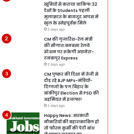
खूबियों से कराया वाकिफ:32
देशों के Students पहली
मुलाक़ात के बावजूद आपस में
खुल के स्नेहपूर्वक मिले
2 days ago
CM की गुजारिश-रेल मंत्री
की सौगात:बनबसा रेलवे
स्टेशन पर रुकेगी अछनेरा-
टनकपुर Express
2 days ago
CM पुष्कर की दिशा में तेजी से
दौड़ रहे BJP MPs-मंत्रियों-
दिग्गजों के पग:बिहार के
बांकीपुर Election से PSD की
अहमियत में इजाफा!
2 days ago
Happy News::सरकारी
नौकरियों की बहार!काबिल हों
तो फौरन कुर्सी की पेटी बांध