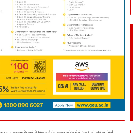
राखंड सरकार के पाले में खिसकाई गेंद:आपदा सचिव बोले,`दूसरे की भूमि पर निर्माण