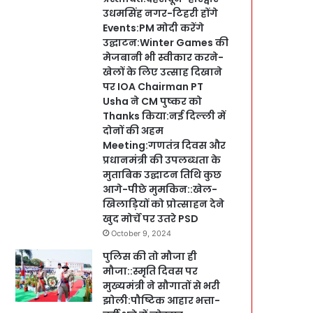
उधमसिंह नगर-टिहरी होंगे
Events:PM मोदी करेंगे
उद्घाटन:Winter Games की
मेजबानी भी स्वीकार करने-
खेलों के लिए उत्साह दिखाने
पर IOA Chairman PT
Usha ने CM पुष्कर को
Thanks किया:नई दिल्ली में
दोनों की अहम
Meeting:गणतंत्र दिवस और
प्रधानमंत्री की उपलब्धता के
मुताबिक उद्घाटन तिथि कुछ
आगे-पीछे मुमकिन::खेल-
खिलाड़ियों को प्रोत्साहन देने
खुद मोर्चे पर उतरे PSD
October 9, 2024
पुलिस की तो मौजा ही
मौजा::स्मृति दिवस पर
मुख्यमंत्री ने सौगातों से भरी
झोली:पौष्टिक आहार भत्ता-