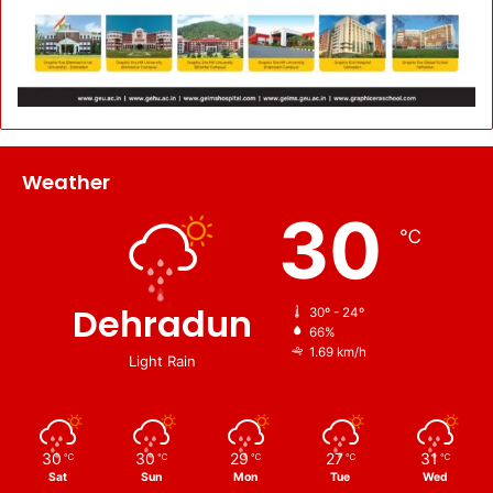
Weather
30
℃
Dehradun
30º - 24º
66%
1.69 km/h
Light Rain
30
30
29
27
31
℃
℃
℃
℃
℃
Sat
Sun
Mon
Tue
Wed