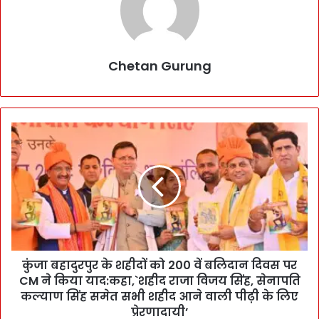
Chetan Gurung
कुं
जा
ब
हा
दु
र
पु
र
के
कुंजा बहादुरपुर के शहीदों को 200 वें बलिदान दिवस पर
श
CM ने किया याद:कहा,`शहीद राजा विजय सिंह, सेनापति
ही
दों
कल्याण सिंह समेत सभी शहीद आने वाली पीढ़ी के लिए
को
प्रेरणादायी’