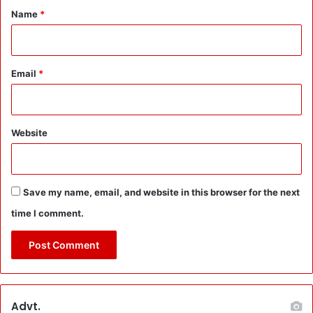
णा
भि
*
Name
*
दा
न
यी
व
’
क
द
Email
*
म
:
खा
रा
Website
खे
त
के
लो
Save my name, email, and website in this browser for the next
गों
ने
time I comment.
नि
भा
या
सा
थ
Advt.