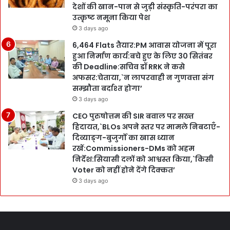
देशों की खान-पान से जुड़ी संस्कृति-परंपरा का
उत्कृष्ट नमूना किया पेश
3 days ago
6,464 Flats तैयार:PM आवास योजना में पूरा
हुआ निर्माण कार्य:बचे हुए के लिए 30 सितंबर
की Deadline:सचिव डॉ RRK ने कसे
अफसर:चेताया,`न लापरवाही न गुणवत्ता संग
सम्झौता बर्दाश्त होगा’
3 days ago
CEO पुरुषोत्तम की SIR बवाल पर सख्त
हिदायत,`BLOs अपने स्तर पर मामले निबटाएँ-
दिव्याङ्ग-बुजुर्गों का खास ध्यान
रखें:Commissioners-DMs को अहम
निर्देश:सियासी दलों को आश्वस्त किया,`किसी
Voter को नहीं होने देंगे दिक्कत’
3 days ago