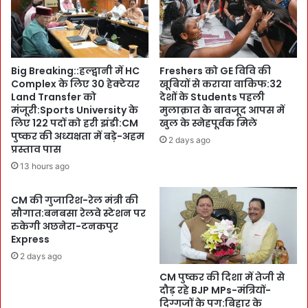
s
हा
h
,
न
`
म
श
क
Big Breaking::हल्द्वानी में HC
Freshers को GE विवि की
ही
का
Complex के लिए 30 हेक्टेयर
खूबियों से कराया वाकिफ:32
द
नू
Land Transfer को
देशों के Students पहली
रा
न
मंजूरी:Sports University के
मुलाक़ात के बावजूद आपस में
जा
:
लिए 122 पदों को हरी झंडी:CM
खुल के स्नेहपूर्वक मिले
वि
‘
पुष्कर की अध्यक्षता में बड़े-अहम
2 days ago
ज
नू
प्रस्ताव पास
य
न
13 hours ago
सिं
’
ह
न
CM की गुजारिश-रेल मंत्री की
,
दी
सौगात:बनबसा रेलवे स्टेशन पर
से
से
रुकेगी अछनेरा-टनकपुर
ना
भ
Express
प
रा
2 days ago
ति
ज
क
CM पुष्कर की दिशा में तेजी से
ल
ल्या
दौड़ रहे BJP MPs-मंत्रियों-
:
दिग्गजों के पग:बिहार के
ण
दे