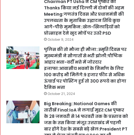
Chairman PT Usha ने CM पुष्कर को
Thanks किया:नई दिल्ली में दोनों की अहम
Meeting:गणतंत्र दिवस और प्रधानमंत्री की
उपलब्धता के मुताबिक उद्घाटन तिथि कुछ
आगे-पीछे मुमकिन::खेल-खिलाड़ियों को
प्रोत्साहन देने खुद मोर्चे पर उतरे PSD
October 9, 2024
पुलिस की तो मौजा ही मौजा::स्मृति दिवस पर
मुख्यमंत्री ने सौगातों से भरी झोली:पौष्टिक
आहार भत्ता-वर्दी भत्ते में जोरदार
इजाफा:आवासीय भवनों के निर्माण के लिए
100 करोड़ भी मिलेंगे:9 हजार फीट से अधिक
ऊंचाई पर पोस्टिंग हुई तो 300 रूपये का होगा
दैनिक भत्ता
October 21, 2024
Big Breaking::National Games की
तारीखें Final:IoA ने लगाईं मुहर:CM पुष्कर
के 28 जनवरी से 14 फरवरी तक के प्रस्ताव को
जस के तस किया मंजूर:उत्तराखंड में पहली
बार होंगे देश के सबसे बड़े खेल:President PT