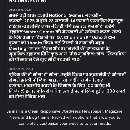
में थे Silent Partner!
October 9, 2024
सबसे बड़ी खबर:::38वें National Games जनवरी-
फरवरी-2025 में होंगे:28 जनवरी-14 फरवरी प्रस्तावित:देहरादून-
हरिद्वार-उधमसिंह नगर-टिहरी होंगे Events:PM मोदी करेंगे
उद्घाटन:Winter Games की मेजबानी भी स्वीकार करने-खेलों
के लिए उत्साह दिखाने पर IOA Chairman PT Usha ने CM
पुष्कर को Thanks किया:नई दिल्ली में दोनों की अहम
Meeting:गणतंत्र दिवस और प्रधानमंत्री की उपलब्धता के
मुताबिक उद्घाटन तिथि कुछ आगे-पीछे मुमकिन::खेल-खिलाड़ियों
को प्रोत्साहन देने खुद मोर्चे पर उतरे PSD
October 21, 2024
पुलिस की तो मौजा ही मौजा::स्मृति दिवस पर मुख्यमंत्री ने सौगातों
से भरी झोली:पौष्टिक आहार भत्ता-वर्दी भत्ते में जोरदार
इजाफा:आवासीय भवनों के निर्माण के लिए 100 करोड़ भी
मिलेंगे:9 हजार फीट से अधिक ऊंचाई पर पोस्टिंग हुई तो 300 रूपये
का होगा दैनिक भत्ता
Jannah is a Clean Responsive WordPress Newspaper, Magazine,
News and Blog theme. Packed with options that allow you to
completely customize your website to your needs.