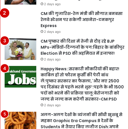
2 days ago
CM की गुजारिश-रेल मंत्री की सौगात:बनबसा
रेलवे स्टेशन पर रुकेगी अछनेरा-टनकपुर
Express
2 days ago
CM पुष्कर की दिशा में तेजी से दौड़ रहे BJP
MPs-मंत्रियों-दिग्गजों के पग:बिहार के बांकीपुर
Election से PSD की अहमियत में इजाफा!
2 days ago
Happy News::सरकारी नौकरियों की बहार!
काबिल हों तो फौरन कुर्सी की पेटी बांध
लें:पुष्कर सरकार का फैसला,`और नए 2500
पद दिसंबर से पहले भरने शुरू’:पहले के भी 1500
पदों को भरने की प्रक्रिया चालू:बेरोजगारी को
जल्द से जल्द कम करेगी सरकार-CM PSD
2 days ago
अलग-अलग देशों के व्यंजनों की सोंधी खुशबू से
महका Graphic Era Campus:8 देशों के
Students ने तैयार किए लजीज Dish:अपने