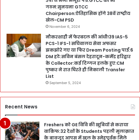
उषा ने भेजा मंजूरी पत्र:GTCC का भी
गठन:सुनयना GTCC
Chairperson:ऐतिहासिक होंगे 38वें राष्ट्रीय
खेल-CM PSD
November 6, 2024
नौकरशाही में फेरबदल की आंधी!39 IAS-5
PCS-1 IFS-1 सचिवालय सेवा अफसर
झकझोरे गए या फिर Dream Posting पाई:6
DM हटे:सविन बंसल देहरादून-कर्मेंद्र हरिद्वार
के Collector:कई दिग्गज हलके हुए:CM
पुष्कर ने रात घिरते ही निकाली Transfer
List
September 5, 2024
Recent News
Freshers को GE विवि की खूबियों से कराया
वाकिफ:32 देशों के Students पहली मुलाक़ात
के बावजूद आपस में खुल के स्नेहपूर्वक मिले