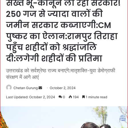
सख्त भू-कानून ला रही सरकार!
250 गज से ज्यादा वालों की
जमीन सरकार कब्जाएगी:CM
पुष्कर का ऐलान:रामपुर तिराहा
पहुँच शहीदों को श्रद्धांजलि
दी:लगेगी शहीदों की प्रतिमा
उत्तराखंड को सर्वश्रेष्ठ राज्य बनाएंगे:मातृशक्ति-युवा डेमोग्राफी
संरक्षण में आगे आएं
Chetan Gurung
S
October 2, 2024
e
Last Updated: October 2, 2024
0
194
1 minute read
n
d
a
n