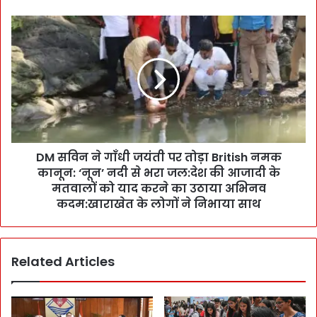
2
0
D
0
M
वें
स
ब
वि
लि
न
दा
ने
न
गाँ
दि
धी
व
ज
स
DM सविन ने गाँधी जयंती पर तोड़ा British नमक
यं
प
कानून: ‘नून’ नदी से भरा जल:देश की आजादी के
ती
र
प
मतवालों को याद करने का उठाया अभिनव
C
र
कदम:खाराखेत के लोगों ने निभाया साथ
M
तो
ने
ड़ा
कि
B
या
Related Articles
r
या
i
द
t
:
i
क