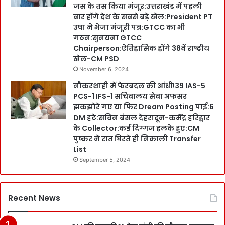
जस के तस किया मंजूर:उत्तराखंड में पहली
बार होंगे देश के सबसे बड़े खेल:President PT
उषा ने भेजा मंजूरी पत्र:GTCC का भी
गठन:सुनयना GTCC
Chairperson:ऐतिहासिक होंगे 38वें राष्ट्रीय
खेल-CM PSD
November 6, 2024
नौकरशाही में फेरबदल की आंधी!39 IAS-5
PCS-1 IFS-1 सचिवालय सेवा अफसर
झकझोरे गए या फिर Dream Posting पाई:6
DM हटे:सविन बंसल देहरादून-कर्मेंद्र हरिद्वार
के Collector:कई दिग्गज हलके हुए:CM
पुष्कर ने रात घिरते ही निकाली Transfer
List
September 5, 2024
Recent News