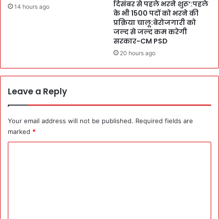
दिसंबर से पहले भरने शुरू’:पहले
स
14 hours ago
ई
के भी 1500 पदों को भरने की
ब
प्रक्रिया चालू:बेरोजगारी को
से
जल्द से जल्द कम करेगी
आ
सरकार-CM PSD
गे
20 hours ago
’
:
शा
ह
Leave a Reply
ने
क
हा
Your email address will not be published.
Required fields are
,
marked
*
`
C
वि
का
o
स
m
-
ग
m
री
e
ब