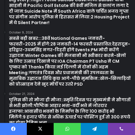
साहनी ने Pacific Golf Estate की 8वीं मंजिल से छलांग लगा दे
दी जान:Suicide Note में South Africa वाले चर्चित अजय गुप्ता
पर संगीन आरोप:पुलिस ने हिरासत में लिया:2 Housing Project
में थे Silent Partner!
October 9, 2024
सबसे बड़ी खबर:::38वें National Games जनवरी-
फरवरी-2025 में होंगे:28 जनवरी-14 फरवरी प्रस्तावित:देहरादून-
हरिद्वार-उधमसिंह नगर-टिहरी होंगे Events:PM मोदी करेंगे
उद्घाटन:Winter Games की मेजबानी भी स्वीकार करने-खेलों
के लिए उत्साह दिखाने पर IOA Chairman PT Usha ने CM
पुष्कर को Thanks किया:नई दिल्ली में दोनों की अहम
Meeting:गणतंत्र दिवस और प्रधानमंत्री की उपलब्धता के
मुताबिक उद्घाटन तिथि कुछ आगे-पीछे मुमकिन::खेल-खिलाड़ियों
को प्रोत्साहन देने खुद मोर्चे पर उतरे PSD
October 21, 2024
पुलिस की तो मौजा ही मौजा::स्मृति दिवस पर मुख्यमंत्री ने सौगातों
से भरी झोली:पौष्टिक आहार भत्ता-वर्दी भत्ते में जोरदार
इजाफा:आवासीय भवनों के निर्माण के लिए 100 करोड़ भी
मिलेंगे:9 हजार फीट से अधिक ऊंचाई पर पोस्टिंग हुई तो 300 रूपये
का होगा दैनिक भत्ता