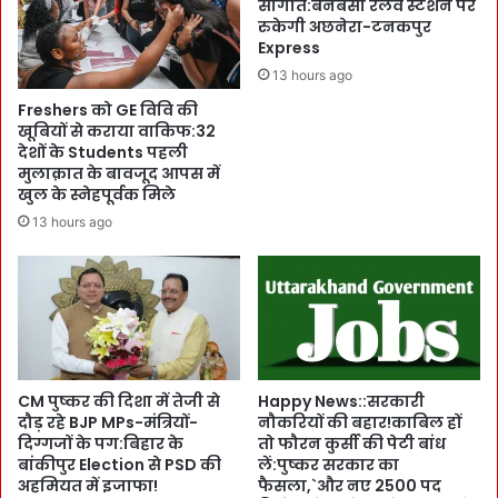
2
सौगात:बनबसा रेलवे स्टेशन पर
ब
रुकेगी अछनेरा-टनकपुर
दि
धा
Express
नों
ई
की
13 hours ago
!
मो
Freshers को GE विवि की
बो
ह
खूबियों से कराया वाकिफ:32
ले
ल
देशों के Students पहली
मो
त
मुलाक़ात के बावजूद आपस में
दी
:
खुल के स्नेहपूर्वक मिले
,
न
13 hours ago
`
हीं
उ
खो
त्त
ल
रा
पा
खं
ए
ड
तो
के
दे
का
नी
CM पुष्कर की दिशा में तेजी से
Happy News::सरकारी
या
दौड़ रहे BJP MPs-मंत्रियों-
नौकरियों की बहार!काबिल हों
हो
क
दिग्गजों के पग:बिहार के
तो फौरन कुर्सी की पेटी बांध
गी
बांकीपुर Election से PSD की
लें:पुष्कर सरकार का
ल्प
स
अहमियत में इजाफा!
फैसला,`और नए 2500 पद
में
फा