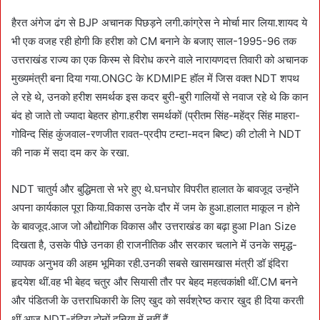
हैरत अंगेज ढंग से BJP अचानक पिछड़ने लगी.कांग्रेस ने मोर्चा मार लिया.शायद ये
भी एक वजह रही होगी कि हरीश को CM बनाने के बजाए साल-1995-96 तक
उत्तराखंड राज्य का एक किस्म से विरोध करने वाले नारायणदत्त तिवारी को अचानक
मुख्यमंत्री बना दिया गया.ONGC के KDMIPE हॉल में जिस वक्त NDT शपथ
ले रहे थे, उनको हरीश समर्थक इस कदर बुरी-बुरी गालियों से नवाज रहे थे कि कान
बंद हो जाते तो ज्यादा बेहतर होगा.हरीश समर्थकों (प्रीतम सिंह-महेंद्र सिंह माहरा-
गोविन्द सिंह कुंजवाल-रणजीत रावत-प्रदीप टम्टा-मदन बिष्ट) की टोली ने NDT
की नाक में सदा दम कर के रखा.
NDT चातुर्य और बुद्धिमता से भरे हुए थे.घनघोर विपरीत हालात के बावजूद उन्होंने
अपना कार्यकाल पूरा किया.विकास उनके दौर में जम के हुआ.हालात माकूल न होने
के बावजूद.आज जो औद्योगिक विकास और उत्तराखंड का बढ़ा हुआ Plan Size
दिखता है, उसके पीछे उनका ही राजनीतिक और सरकार चलाने में उनके समृद्ध-
व्यापक अनुभव की अहम भूमिका रही.उनकी सबसे खासमखास मंत्री डॉ इंदिरा
हृदयेश थीं.वह भी बेहद चतुर और सियासी तौर पर बेहद महत्वकांक्षी थीं.CM बनने
और पंडितजी के उत्तराधिकारी के लिए खुद को सर्वश्रेष्ठ करार खुद ही दिया करती
थीं.आज NDT-इंदिरा दोनों दुनिया में नहीं हैं.