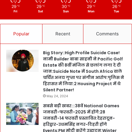
29
29
30
29
26
℃
℃
℃
℃
℃
Fri
Sat
Sun
Mon
Tue
Popular
Recent
Comments
Big Story::High Profile Suicide Case!
नामी Builder बाबा साहनी ने Pacific Golf
Estate की 8वीं मंजिल से छलांग लगा दे दी
जान:Suicide Note में South Africa वाले
चर्चित अजय गुप्ता पर संगीन आरोप:पुलिस ने
हिरासत में लिया:2 Housing Project में थे
Silent Partner!
May 24, 2024
सबसे बड़ी खबर:::38वें National Games
जनवरी-फरवरी-2025 में होंगे:28
जनवरी-14 फरवरी प्रस्तावित:देहरादून-
हरिद्वार-उधमसिंह नगर-टिहरी होंगे
Events:PM मोदी करेंगे उद्घाटन:Winter