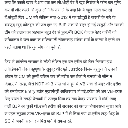
कहा कि पक्की खबर है.आप पता कर लो.थोड़ी देर में खुद निशंक ने फोन कर पुष्टि
कर दी और तल्खी से कुछ लोगों के नाम ले के कहा कि ये बहुत गलत कर रहे
हैं.खंडूड़ी फिर CM बने लेकिन साल-2012 में वह खंडूड़ी है जरूरी के नारे के
बावजूद खुद कोटद्वार की जंग हार गए.BJP सत्ता से बाहर हो गई.खंडूड़ी और उनकी
टीम को हालात का अहसास बहुत देर से हुआ.मैंने BCK के एक बेहद करीबी को
सचिवालय में उस वक्त के शक्तिशाली नौकरशाह राकेश शर्मा के दफ्तर में हफ्ते भर
पहले बताया था कि तुम जंग गंवा चुके हो.
फिर से कांग्रेस सरकार में लौटी लेकिन इस बार हरीश को फिर निराशा हाथ
लगी.हेमवती नंदन बहुगुणा के सुपुत्र और पूर्व Justice विजय बहुगुणा ने उनको
धकेल के CM की कुर्सी हासिल कर ली.हरीश समर्थकों ने उनको भी जीने न
दिया.उसी तरह, जैसे NDT को.3 साल भी न हुए थे.VB सत्ता से बाहर और हरीश
की धमाकेदार Entry बतौर मुख्यमंत्री आखिरकार हो गई.हरीश को अब VB-हरक
सिंह रावत ने तगड़ी घेराबंदी में उलझा लिया.तब तक केंद्र सरकार में मोदी-शाह
वाली BJP आ चुकी थी.उसने हरीश की सरकार को अगला विधानसभा चुनाव आने
से पहले लुढ़का डाला.VB-हरक को BJP में ले लिया गया था.हरीश लड़-भिड़ के
SC से अपनी सरकार वापिस पाने में सफल रहे.