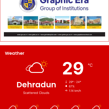
Weather
29
℃
Dehradun
29º - 24º
67%
1.14 km/h
Scattered Clouds