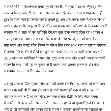
साल-2017 में विधानसभा चुनाव हुए तो फिर BJP सत्ता में आ गई.त्रिवेंद्र सिंह
रावत बतौर मुख्यमंत्री ठीक-ठाक सरकार चला रहे थे.उनको जल्द अहसास नहीं
हुआ कि गीली लकड़ी जलते-जलते सूखते हुए अब आग पकड़ चुकी है.उनके विरोधी
इतने सक्रिय और चतुर थे कि त्रिवेंद्र को भनक तक नहीं लगी कि वे उनको अपनी
सरकार के 4 साल भी पूरे नहीं होने देंगे.सब कुछ ठीक चलता दिख रहा था.जब 4
साल पूरे होने का जश्न मनाने के लिए 4 ही दिन रह गए थे, उनको हटा दिया
गया.सरल और कपट रहित किस्म के तीरथ सिंह रावत MP रहने के दौरान घनघोर
Covid-19 के दौर में CM की कुर्सी पर बिठाए गए.उन पर फटी जींस-भारत में
200 साल तक अमेरिका के राज और कुछ अन्य बयान और उससे ज्यादा अंदरूनी
राजनीति बेहद भारी पड़ गई.चुनाव से 8 महीने पहले उनको अचानक और बेहद
आश्चर्यजनक ढंग से विदा कर दिया गया.
अब हुई आज के CM पुष्कर सिंह धामी की धमाकेदार Entry..किसी को कानोकान
भनक तक नहीं थी कि क्या होने वाला है.कभी राज्यमंत्री तक न बने PSD को
मोदी-शाह-संघ ने CM बना दिया.उस वक्त हालात BJP के लिए बेहद विकट
थे.कोरोना से त्रस्त लोग सरकार से नाराज-नाखुश थे.दो मुख्यमंत्रियों (TSR-1
और 2) से कार्यकर्ता और अवाम हताश हो गए थे.उनका आत्मविश्वास रसातल पर