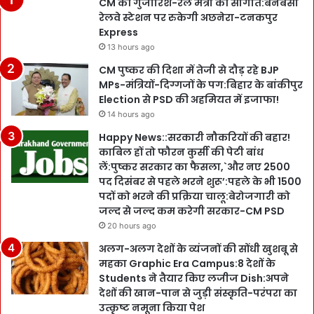
CM की गुजारिश-रेल मंत्री की सौगात:बनबसा
रेलवे स्टेशन पर रुकेगी अछनेरा-टनकपुर
Express
13 hours ago
CM पुष्कर की दिशा में तेजी से दौड़ रहे BJP
MPs-मंत्रियों-दिग्गजों के पग:बिहार के बांकीपुर
Election से PSD की अहमियत में इजाफा!
14 hours ago
Happy News::सरकारी नौकरियों की बहार!
काबिल हों तो फौरन कुर्सी की पेटी बांध
लें:पुष्कर सरकार का फैसला,`और नए 2500
पद दिसंबर से पहले भरने शुरू’:पहले के भी 1500
पदों को भरने की प्रक्रिया चालू:बेरोजगारी को
जल्द से जल्द कम करेगी सरकार-CM PSD
20 hours ago
अलग-अलग देशों के व्यंजनों की सोंधी खुशबू से
महका Graphic Era Campus:8 देशों के
Students ने तैयार किए लजीज Dish:अपने
देशों की खान-पान से जुड़ी संस्कृति-परंपरा का
उत्कृष्ट नमूना किया पेश