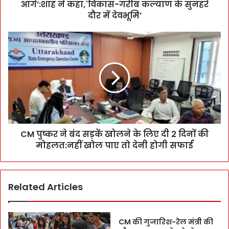
a
आगे’:शाह ने कहा,`विकास-गरीब कल्याण के सुनहरे
y
दौर में देवभूमि’
:
:
C
P
M
M
पु
-
ष्क
H
र
M
ने
की
बं
C
द
M
स
पु
CM पुष्कर ने बंद सड़कें खोलने के लिए दी 2 दिनों की
ड़
ष्क
मोहलत:नहीं खोल पाए तो देनी होगी सफाई
कें
र
खो
को
ल
ज
ने
Related Articles
न्म
के
दि
लि
न
ए
प
दी
CM की गुजारिश-रेल मंत्री की
र