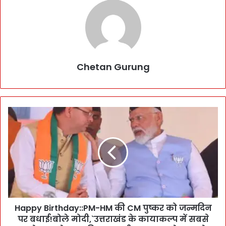
Chetan Gurung
H
a
p
p
y
B
i
r
t
Happy Birthday::PM-HM की CM पुष्कर को जन्मदिन
h
पर बधाई!बोले मोदी,`उत्तराखंड के कायाकल्प में सबसे
d