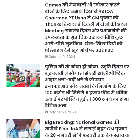
Games की मेजबानी भी स्वीकार करने-
खेलों के लिए उत्साह दिखाने पर IOA
Chairman PT Usha ने CM पुष्कर को
Thanks किया:नई दिल्ली में दोनों की अहम
Meeting:गणतंत्र दिवस और प्रधानमंत्री की
उपलब्धता के मुताबिक उद्घाटन तिथि कुछ
आगे-पीछे मुमकिन::खेल-खिलाड़ियों को
प्रोत्साहन देने खुद मोर्चे पर उतरे PSD
October 9, 2024
पुलिस की तो मौजा ही मौजा::स्मृति दिवस पर
मुख्यमंत्री ने सौगातों से भरी झोली:पौष्टिक
आहार भत्ता-वर्दी भत्ते में जोरदार
इजाफा:आवासीय भवनों के निर्माण के लिए
100 करोड़ भी मिलेंगे:9 हजार फीट से अधिक
ऊंचाई पर पोस्टिंग हुई तो 300 रूपये का होगा
दैनिक भत्ता
October 21, 2024
Big Breaking::National Games की
तारीखें Final:IoA ने लगाईं मुहर:CM पुष्कर
के 28 जनवरी से 14 फरवरी तक के प्रस्ताव को