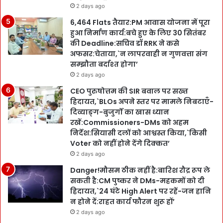
2 days ago
6,464 Flats तैयार:PM आवास योजना में पूरा
हुआ निर्माण कार्य:बचे हुए के लिए 30 सितंबर
की Deadline:सचिव डॉ RRK ने कसे
अफसर:चेताया,`न लापरवाही न गुणवत्ता संग
सम्झौता बर्दाश्त होगा’
2 days ago
CEO पुरुषोत्तम की SIR बवाल पर सख्त
हिदायत,`BLOs अपने स्तर पर मामले निबटाएँ-
दिव्याङ्ग-बुजुर्गों का खास ध्यान
रखें:Commissioners-DMs को अहम
निर्देश:सियासी दलों को आश्वस्त किया,`किसी
Voter को नहीं होने देंगे दिक्कत’
2 days ago
Danger!मौसम ठीक नहीं है:बारिश रौद्र रूप ले
सकती है:CM पुष्कर ने DMs-महकमों को दी
हिदायत,`24 घंटे High Alert पर रहें-जन हानि
न होने दें:राहत कार्य फौरन शुरू हों’
2 days ago