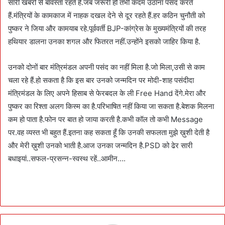
सारी खबरों से बावस्ता रहते हैं.जब जरूरी हो तभी कदम उठाना पसंद करते
हैं.मंत्रियों के कामकाज में नाहक दखल देने से दूर रहते हैं.हर कठिन चुनौती को
पुष्कर ने जिया और कामयाब रहे.पूर्ववर्ती BJP-कांग्रेस के मुख्यमंत्रियों की तरह
हथियार डालना उनका शगल और फितरत नहीं.उन्होंने इसको जाहिर किया है.
उनको दोनों बार मंत्रिमंडल अपनी पसंद का नहीं मिला है.जो मिला,उसी से काम
चला रहे हैं.हो सकता है कि इस बार उनको जन्मदिन पर मोदी-शाह पसंदीदा
मंत्रिमंडल के लिए अपने हिसाब से फेरबदल के ली Free Hand देंगे.मेरा और
पुष्कर का रिश्ता अलग किस्म का है.परिभाषित नहीं किया जा सकता है.बेशक मिलना
कम हो पाता है.फोन पर बात हो जाया करती है.कभी कॉल तो कभी Message
पर.वह व्यस्त भी बहुत हैं.इतना कह सकता हूँ कि उनकी सफलता मुझे ख़ुशी देती है
और मेरी ख़ुशी उनको भाती है.आज उनका जन्मदिन है.PSD को ढेर सारी
बधाइयां..सफल-प्रसन्न-स्वस्थ रहें..आमीन….