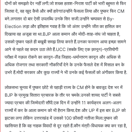
दोनों को समझते देर नहीं लगी.जो शख्स हताश-निराश पार्टी को भारी बहुमत से फिर
जितवा दे, वह खुद कैसे और क्यों हारेगा!उन्होंने फैसला लिया और पुष्कर फिर CM
बने.लगातार दो बार ऐसी उपलब्धि उनके सिर सजी.उन्होंने चम्पावत से By-
Election लड़ा और इतिहास गवाह है कि जो अंतर उन्होंने जीत का हासिल कर
दिखाया वह अजूबा सा था.BJP आला कमान और मोदी-शाह-संघ जो चाहता है,
उसको पुष्कर पहले ही बखूबी समझ लिया करते हैं.उनका फरमान आया इच्छा सामने
आने से पहले वह कदम उठा लेते हैं.UCC (सबके लिए एक क़ानून)-प्रतियोगी
परीक्षा में नक़ल रोकने का कानून-लैंड जिहाद-धर्मान्तरण कानून और अधिक से
अधिक रोजगार तथा सरकारी नौकरियाँ देने के उनके फैसले देश में मिसाल बन के
उभरे हैं.मोदी सरकार और कुछ राज्यों ने भी उनके कई फैसलों को अंगीकार किया है.
लोकसभा चुनाव में पुष्कर छोटे से पहाड़ी राज्य के CM होने के बावजूद देश भर में
BJP के प्रमुख सितारा प्रचारक के तौर पर चमके.उनको शायद पार्टी ने सबसे
ज्यादा प्रचार की जिम्मेदारी सौंपी.एक दिन में उन्होंने 11 कार्यक्रम अलग-अलग
राज्यों में कर के आला कमान को भी हैरान किया.देश और UP में इस बार BJP को
झटका लगा लेकिन उत्तराखंड में उसको 100 फ़ीसदी नतीजा मिला.पुष्कर की
खासियत है कि वह नाहक विवादों से दूर रहते हैं.कौन मंत्री-विधायक क्या कर रहा है,