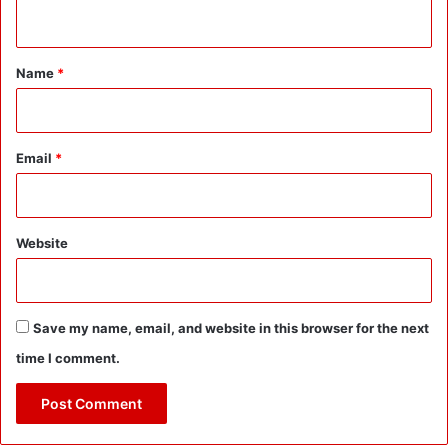
क
n
ल्या
t
ण
*
के
Name
*
सु
न
ह
रे
Email
*
दौ
र
में
दे
Website
व
भू
मि
’
Save my name, email, and website in this browser for the next
time I comment.