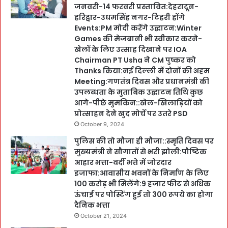
जनवरी-14 फरवरी प्रस्तावित:देहरादून-
हरिद्वार-उधमसिंह नगर-टिहरी होंगे
Events:PM मोदी करेंगे उद्घाटन:Winter
Games की मेजबानी भी स्वीकार करने-
खेलों के लिए उत्साह दिखाने पर IOA
Chairman PT Usha ने CM पुष्कर को
Thanks किया:नई दिल्ली में दोनों की अहम
Meeting:गणतंत्र दिवस और प्रधानमंत्री की
उपलब्धता के मुताबिक उद्घाटन तिथि कुछ
आगे-पीछे मुमकिन::खेल-खिलाड़ियों को
प्रोत्साहन देने खुद मोर्चे पर उतरे PSD
October 9, 2024
पुलिस की तो मौजा ही मौजा::स्मृति दिवस पर
मुख्यमंत्री ने सौगातों से भरी झोली:पौष्टिक
आहार भत्ता-वर्दी भत्ते में जोरदार
इजाफा:आवासीय भवनों के निर्माण के लिए
100 करोड़ भी मिलेंगे:9 हजार फीट से अधिक
ऊंचाई पर पोस्टिंग हुई तो 300 रूपये का होगा
दैनिक भत्ता
October 21, 2024