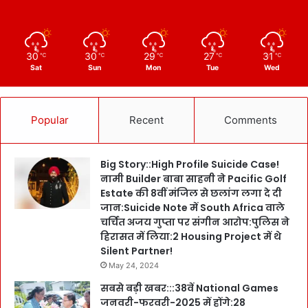
30
30
29
27
31
℃
℃
℃
℃
℃
Sat
Sun
Mon
Tue
Wed
Popular
Recent
Comments
Big Story::High Profile Suicide Case!
नामी Builder बाबा साहनी ने Pacific Golf
Estate की 8वीं मंजिल से छलांग लगा दे दी
जान:Suicide Note में South Africa वाले
चर्चित अजय गुप्ता पर संगीन आरोप:पुलिस ने
हिरासत में लिया:2 Housing Project में थे
Silent Partner!
May 24, 2024
सबसे बड़ी खबर:::38वें National Games
जनवरी-फरवरी-2025 में होंगे:28