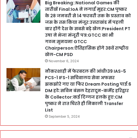
Big Breaking::National Games की
तारीखें Final:IoA ने लगाईं मुहर:CM पुष्कर
के 28 जनवरी से 14 फरवरी तक के प्रस्ताव को
जस के तस किया मंजूर:उत्तराखंड में पहली
बार होंगे देश के सबसे बड़े खेल:President PT
उषा ने भेजा मंजूरी पत्र:GTCC का भी
गठन:सुनयना GTCC
Chairperson:ऐतिहासिक होंगे 38वें राष्ट्रीय
खेल-CM PSD
November 6, 2024
नौकरशाही में फेरबदल की आंधी!39 IAS-5
PCS-1 IFS-1 सचिवालय सेवा अफसर
झकझोरे गए या फिर Dream Posting पाई:6
DM हटे:सविन बंसल देहरादून-कर्मेंद्र हरिद्वार
के Collector:कई दिग्गज हलके हुए:CM
पुष्कर ने रात घिरते ही निकाली Transfer
List
September 5, 2024