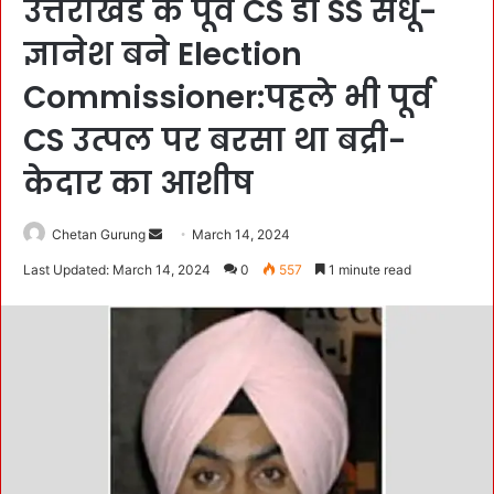
उत्तराखंड के पूर्व CS डॉ SS संधू-
ज्ञानेश बने Election
Commissioner:पहले भी पूर्व
CS उत्पल पर बरसा था बद्री-
केदार का आशीष
Chetan Gurung
S
March 14, 2024
e
Last Updated: March 14, 2024
0
557
1 minute read
n
d
a
n
e
m
a
i