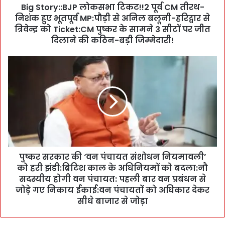
Big Story::BJP लोकसभा टिकट!!2 पूर्व CM तीरथ-
:
निशंक हुए भूतपूर्व MP:पौड़ी से अनिल बलूनी-हरिद्वार से
B
J
त्रिवेन्द्र को Ticket:CM पुष्कर के सामने 3 सीटों पर जीत
P
दिलाने की कठिन-बड़ी जिम्मेदारी!
लो
क
पु
स
ष्क
भा
र
टि
स
क
र
ट
का
!
र
!
की
2
‘
पू
पुष्कर सरकार की ‘वन पंचायत संशोधन नियमावली’
व
र्व
को हरी झंडी:ब्रिटिश काल के अधिनियमों को बदला:नौ
न
C
पं
सदस्यीय होगी वन पंचायत: पहली बार वन प्रबंधन से
M
चा
जोड़े गए निकाय ईकाई:वन पंचायतों को अधिकार देकर
ती
य
सीधे बाजार से जोड़ा
र
त
थ
सं