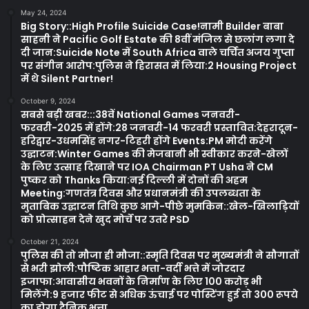
May 24, 2024
Big Story::High Profile Suicide Case!नामी Builder बाबा
साहनी ने Pacific Golf Estate की 8वीं मंजिल से छलांग लगा दे
दी जान:Suicide Note में South Africa वाले चर्चित अजय गुप्ता
पर संगीन आरोप:पुलिस ने हिरासत में लिया:2 Housing Project
में थे Silent Partner!
October 9, 2024
सबसे बड़ी खबर:::38वें National Games जनवरी-
फरवरी-2025 में होंगे:28 जनवरी-14 फरवरी प्रस्तावित:देहरादून-
हरिद्वार-उधमसिंह नगर-टिहरी होंगे Events:PM मोदी करेंगे
उद्घाटन:Winter Games की मेजबानी भी स्वीकार करने-खेलों
के लिए उत्साह दिखाने पर IOA Chairman PT Usha ने CM
पुष्कर को Thanks किया:नई दिल्ली में दोनों की अहम
Meeting:गणतंत्र दिवस और प्रधानमंत्री की उपलब्धता के
मुताबिक उद्घाटन तिथि कुछ आगे-पीछे मुमकिन::खेल-खिलाड़ियों
को प्रोत्साहन देने खुद मोर्चे पर उतरे PSD
October 21, 2024
पुलिस की तो मौजा ही मौजा::स्मृति दिवस पर मुख्यमंत्री ने सौगातों
से भरी झोली:पौष्टिक आहार भत्ता-वर्दी भत्ते में जोरदार
इजाफा:आवासीय भवनों के निर्माण के लिए 100 करोड़ भी
मिलेंगे:9 हजार फीट से अधिक ऊंचाई पर पोस्टिंग हुई तो 300 रूपये
का होगा दैनिक भत्ता