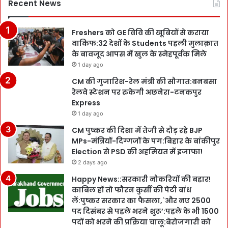
Recent News
Freshers को GE विवि की खूबियों से कराया
वाकिफ:32 देशों के Students पहली मुलाक़ात
के बावजूद आपस में खुल के स्नेहपूर्वक मिले
1 day ago
CM की गुजारिश-रेल मंत्री की सौगात:बनबसा
रेलवे स्टेशन पर रुकेगी अछनेरा-टनकपुर
Express
1 day ago
CM पुष्कर की दिशा में तेजी से दौड़ रहे BJP
MPs-मंत्रियों-दिग्गजों के पग:बिहार के बांकीपुर
Election से PSD की अहमियत में इजाफा!
2 days ago
Happy News::सरकारी नौकरियों की बहार!
काबिल हों तो फौरन कुर्सी की पेटी बांध
लें:पुष्कर सरकार का फैसला,`और नए 2500
पद दिसंबर से पहले भरने शुरू’:पहले के भी 1500
पदों को भरने की प्रक्रिया चालू:बेरोजगारी को