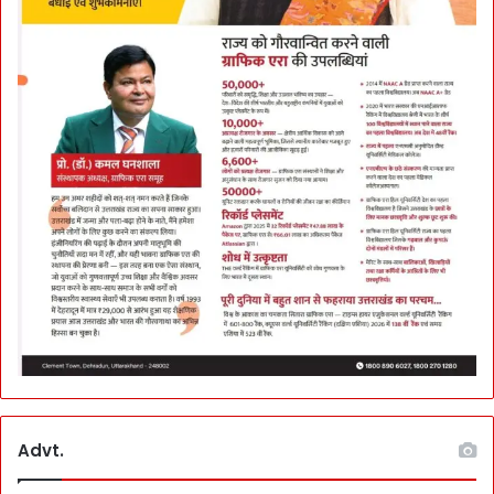
जा
र
से
जो
ड़ा
Advt.