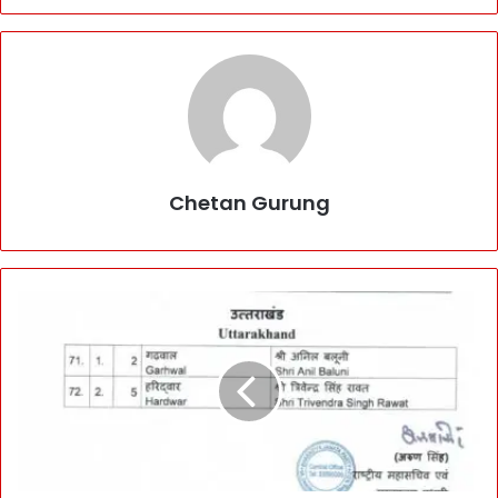
Chetan Gurung
B
i
g
S
t
o
r
y
: