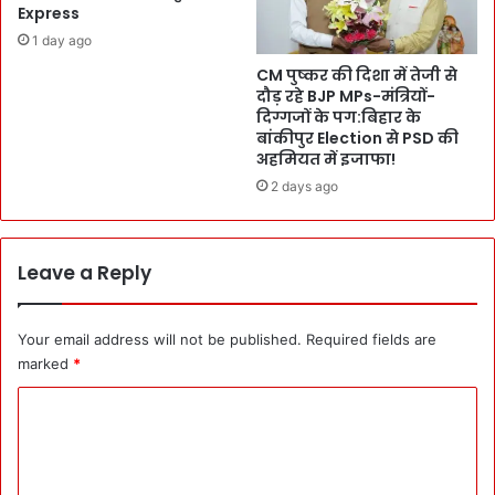
अ
Express
-
धि
1 day ago
ह
नि
रि
CM पुष्कर की दिशा में तेजी से
य
द्वा
दौड़ रहे BJP MPs-मंत्रियों-
मों
दिग्गजों के पग:बिहार के
र
को
बांकीपुर Election से PSD की
से
ब
अहमियत में इजाफा!
त्रि
द
वे
2 days ago
ला
न्द्र
:
को
नौ
T
स
Leave a Reply
i
द
c
स्यी
k
य
Your email address will not be published.
Required fields are
e
हो
marked
*
t
गी
:
व
C
C
न
o
M
पं
पु
चा
m
ष्क
य