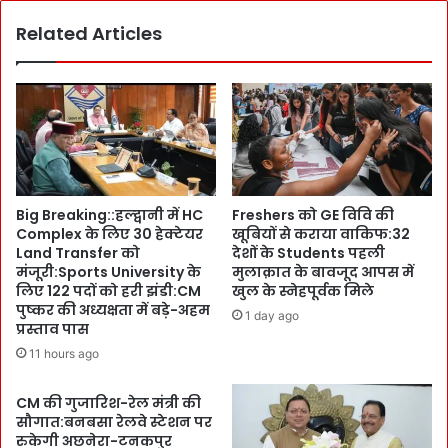
-
शो
नि
Related Articles
ध
शं
न
क
नि
हु
य
ए
मा
भू
व
त
ली
पू
’
र्व
को
Big Breaking::हल्द्वानी में HC
Freshers को GE विवि की
M
ह
Complex के लिए 30 हेक्टेयर
खूबियों से कराया वाकिफ:32
P
री
Land Transfer को
देशों के Students पहली
:
झं
मंजूरी:Sports University के
मुलाक़ात के बावजूद आपस में
पौ
डी
लिए 122 पदों को हरी झंडी:CM
खुल के स्नेहपूर्वक मिले
ड़ी
:
पुष्कर की अध्यक्षता में बड़े-अहम
1 day ago
से
ब्रि
प्रस्ताव पास
अ
टि
11 hours ago
नि
श
ल
का
CM की गुजारिश-रेल मंत्री की
ब
ल
सौगात:बनबसा रेलवे स्टेशन पर
लू
के
रुकेगी अछनेरा-टनकपुर
नी