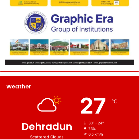
Weather
27
℃
Dehradun
30º - 24º
73%
0.5 km/h
Scattered Clouds