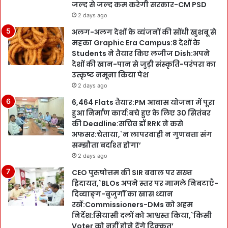
जल्द से जल्द कम करेगी सरकार-CM PSD
2 days ago
अलग-अलग देशों के व्यंजनों की सोंधी खुशबू से
महका Graphic Era Campus:8 देशों के
Students ने तैयार किए लजीज Dish:अपने
देशों की खान-पान से जुड़ी संस्कृति-परंपरा का
उत्कृष्ट नमूना किया पेश
2 days ago
6,464 Flats तैयार:PM आवास योजना में पूरा
हुआ निर्माण कार्य:बचे हुए के लिए 30 सितंबर
की Deadline:सचिव डॉ RRK ने कसे
अफसर:चेताया,`न लापरवाही न गुणवत्ता संग
सम्झौता बर्दाश्त होगा’
2 days ago
CEO पुरुषोत्तम की SIR बवाल पर सख्त
हिदायत,`BLOs अपने स्तर पर मामले निबटाएँ-
दिव्याङ्ग-बुजुर्गों का खास ध्यान
रखें:Commissioners-DMs को अहम
निर्देश:सियासी दलों को आश्वस्त किया,`किसी
Voter को नहीं होने देंगे दिक्कत’