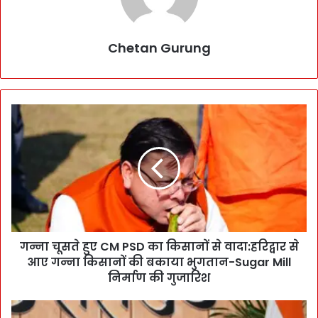
Chetan Gurung
ग
न्ना
चू
स
ते
हु
ए
C
M
गन्ना चूसते हुए CM PSD का किसानों से वादा:हरिद्वार से
P
आए गन्ना किसानों की बकाया भुगतान-Sugar Mill
S
D
निर्माण की गुजारिश
का
कि
U