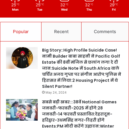
25
25
32
32
29
℃
℃
℃
℃
℃
Mon
Tue
Wed
Thu
Fri
Popular
Recent
Comments
Big Story::High Profile Suicide Case!
नामी Builder बाबा साहनी ने Pacific Golf
Estate की 8वीं मंजिल से छलांग लगा दे दी
जान:Suicide Note में South Africa वाले
चर्चित अजय गुप्ता पर संगीन आरोप:पुलिस ने
हिरासत में लिया:2 Housing Project में थे
Silent Partner!
May 24, 2024
सबसे बड़ी खबर:::38वें National Games
जनवरी-फरवरी-2025 में होंगे:28
जनवरी-14 फरवरी प्रस्तावित:देहरादून-
हरिद्वार-उधमसिंह नगर-टिहरी होंगे
Events:PM मोदी करेंगे उद्घाटन:Winter