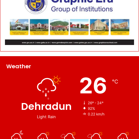
Weather
26
℃
Dehradun
26º - 24º
92%
0.22 km/h
Light Rain