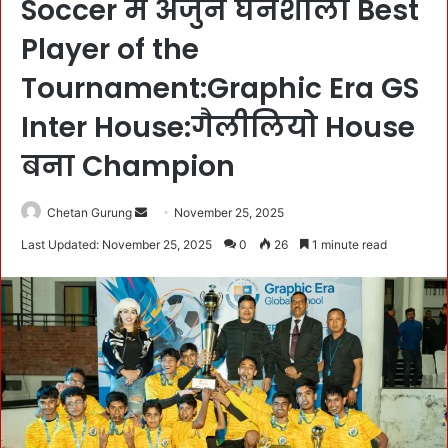
Soccer में अर्जुन घनशाला Best
Player of the
Tournament:Graphic Era GS
Inter House:गैलीलियो House
बना Champion
Chetan Gurung
S
November 25, 2025
e
Last Updated: November 25, 2025
0
26
1 minute read
n
d
a
n
e
m
a
i