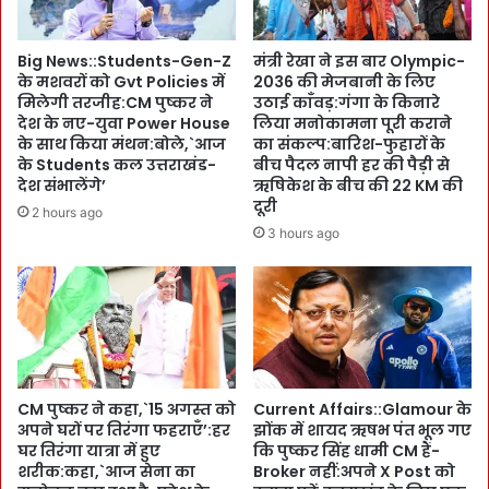
भु
ल
ग
ख
Big News::Students-Gen-Z
मंत्री रेखा ने इस बार Olympic-
ता
त्म
के मशवरों को Gvt Policies में
2036 की मेजबानी के लिए
न
हो
मिलेगी तरजीह:CM पुष्कर ने
उठाई काँवड़:गंगा के किनारे
-
ने
देश के नए-युवा Power House
लिया मनोकामना पूरी कराने
S
से
के साथ किया मंथन:बोले,`आज
का संकल्प:बारिश-फुहारों के
u
प
के Students कल उत्तराखंड-
बीच पैदल नापी हर की पैड़ी से
g
ह
देश संभालेंगे’
ऋषिकेश के बीच की 22 KM की
a
दूरी
ले
2 hours ago
r
जो
3 hours ago
M
र
i
दा
l
र
l
सौ
नि
गा
र्मा
त
ण
:
CM पुष्कर ने कहा,`15 अगस्त को
Current Affairs::Glamour के
की
अ
अपने घरों पर तिरंगा फहराएँ’:हर
झोंक में शायद ऋषभ पंत भूल गए
गु
ब
घर तिरंगा यात्रा में हुए
कि पुष्कर सिंह धामी CM हैं-
जा
स
शरीक:कहा,`आज सेना का
Broker नहीं:अपने X Post को
रि
मा