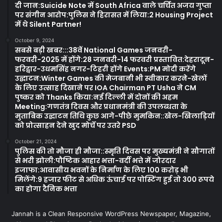
दी जान:Suicide Note में South Africa वाले चर्चित अजय गुप्ता
पर संगीन आरोप:पुलिस ने हिरासत में लिया:2 Housing Project
में थे Silent Partner!
October 9, 2024
सबसे बड़ी खबर:::38वें National Games जनवरी-
फरवरी-2025 में होंगे:28 जनवरी-14 फरवरी प्रस्तावित:देहरादून-
हरिद्वार-उधमसिंह नगर-टिहरी होंगे Events:PM मोदी करेंगे
उद्घाटन:Winter Games की मेजबानी भी स्वीकार करने-खेलों
के लिए उत्साह दिखाने पर IOA Chairman PT Usha ने CM
पुष्कर को Thanks किया:नई दिल्ली में दोनों की अहम
Meeting:गणतंत्र दिवस और प्रधानमंत्री की उपलब्धता के
मुताबिक उद्घाटन तिथि कुछ आगे-पीछे मुमकिन::खेल-खिलाड़ियों
को प्रोत्साहन देने खुद मोर्चे पर उतरे PSD
October 21, 2024
पुलिस की तो मौजा ही मौजा::स्मृति दिवस पर मुख्यमंत्री ने सौगातों
से भरी झोली:पौष्टिक आहार भत्ता-वर्दी भत्ते में जोरदार
इजाफा:आवासीय भवनों के निर्माण के लिए 100 करोड़ भी
मिलेंगे:9 हजार फीट से अधिक ऊंचाई पर पोस्टिंग हुई तो 300 रूपये
का होगा दैनिक भत्ता
Jannah is a Clean Responsive WordPress Newspaper, Magazine,