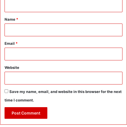
n
ने
M
t
D
*
Name
*
को
दि
ए
आ
दे
Email
*
श
Website
Save my name, email, and website in this browser for the next
time I comment.