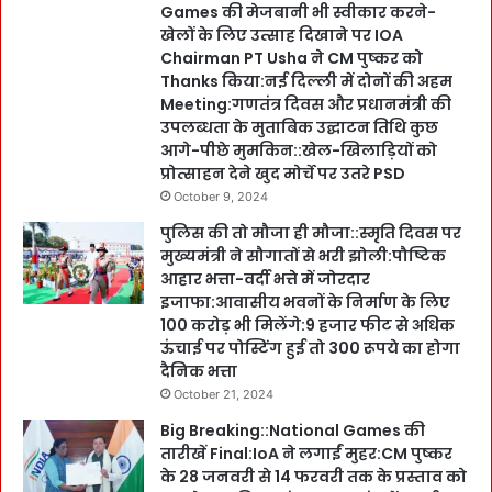
Games की मेजबानी भी स्वीकार करने-
खेलों के लिए उत्साह दिखाने पर IOA
Chairman PT Usha ने CM पुष्कर को
Thanks किया:नई दिल्ली में दोनों की अहम
Meeting:गणतंत्र दिवस और प्रधानमंत्री की
उपलब्धता के मुताबिक उद्घाटन तिथि कुछ
आगे-पीछे मुमकिन::खेल-खिलाड़ियों को
प्रोत्साहन देने खुद मोर्चे पर उतरे PSD
October 9, 2024
पुलिस की तो मौजा ही मौजा::स्मृति दिवस पर
मुख्यमंत्री ने सौगातों से भरी झोली:पौष्टिक
आहार भत्ता-वर्दी भत्ते में जोरदार
इजाफा:आवासीय भवनों के निर्माण के लिए
100 करोड़ भी मिलेंगे:9 हजार फीट से अधिक
ऊंचाई पर पोस्टिंग हुई तो 300 रूपये का होगा
दैनिक भत्ता
October 21, 2024
Big Breaking::National Games की
तारीखें Final:IoA ने लगाईं मुहर:CM पुष्कर
के 28 जनवरी से 14 फरवरी तक के प्रस्ताव को