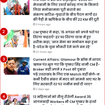
मेजबानी के लिए उठाई काँवड़:गंगा के किनारे
लिया मनोकामना पूरी कराने का
संकल्प:बारिश-फुहारों के बीच पैदल नापी हर
की पैड़ी से ऋषिकेश के बीच की 22 KM की दूरी
3 hours ago
CM पुष्कर ने कहा,`15 अगस्त को अपने घरों पर
तिरंगा फहराएँ’:हर घर तिरंगा यात्रा में हुए
शरीक:कहा,`आज सेना का मनोबल बढ़ा हुआ
है-प्रदेश के युवा नौकरी देने वाले बन रहे’
22 hours ago
Current Affairs::Glamour के झोंक में शायद
ऋषभ पंत भूल गए कि पुष्कर सिंह धामी CM हैं-
Broker नहीं:अपने X Post को दुबारा
पढ़ें:उत्तराखंड के लिए एक Match नहीं खेले-न
कभी दैवीय संकट में मदद को सामने आए:घर के
लिए सरकारी दर पर जमीन क्यों दी जाए?
2 days ago
13 महिलाओं को तीलू रौतेली Award:35
आंगनवाड़ी Workers भी CM पुष्कर के हाथों