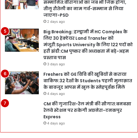
सम्मानित:वीरांगाओं का जब भी जिक्र होगा,
तीलू रौतेली का नाम गर्व-सम्मान से लिया
जाएगा-PSD
2 days ago
Big Breaking::हल्द्वानी में HC Complex के
लिए 30 हेक्टेयर Land Transfer को
मंजूरी:Sports University के लिए 122 पदों को
हरी झंडी:CM पुष्कर की अध्यक्षता में बड़े-अहम
प्रस्ताव पास
3 days ago
Freshers को GE विवि की खूबियों से कराया
वाकिफ:32 देशों के Students पहली मुलाक़ात
के बावजूद आपस में खुल के स्नेहपूर्वक मिले
4 days ago
CM की गुजारिश-रेल मंत्री की सौगात:बनबसा
रेलवे स्टेशन पर रुकेगी अछनेरा-टनकपुर
Express
4 days ago