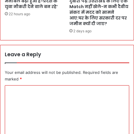
मनोबल बढ़ा हुआ है-प्रदेश के
दुबारा पढ़ें:उत्तराखंड के लिए एक
श
न
युवा नौकरी देने वाले बन रहे’
Match नहीं खेले-न कभी दैवीय
का
संकट में मदद को सामने
22 hours ago
र्य
आए:घर के लिए सरकारी दर पर
प
जमीन क्यों दी जाए?
र
2 days ago
स
मा
न
Leave a Reply
वे
त
न
Your email address will not be published.
Required fields are
:
marked
*
S
e
C
c
दी
o
पें
m
द्र
m
चौ
ध
e
री