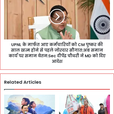
सा
P
नों
N
से
L
वा
के
दा
मा
:
र्फ
ह
त
रि
आ
द्वा
UPNL के मार्फत आए कर्मचारियों को CM पुष्कर की
ए
र
साल खत्म होने से पहले जोरदार सौगात:अब समान
क
से
र्म
कार्य पर समान वेतन:Sec दीपेंद्र चौधरी ने MD को दिए
आ
चा
आदेश
ए
रि
ग
यों
न्ना
को
कि
Related Articles
C
सा
M
नों
पु
की
ष्क
ब
र
का
की
या
सा