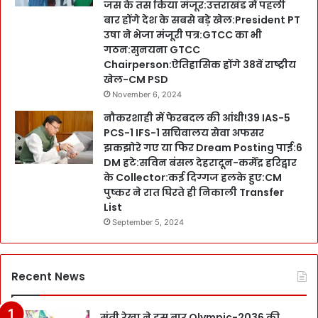
जस के तस किया मंजूर:उत्तराखंड में पहली
बार होंगे देश के सबसे बड़े खेल:President PT
उषा ने भेजा मंजूरी पत्र:GTCC का भी
गठन:सुनयना GTCC
Chairperson:ऐतिहासिक होंगे 38वें राष्ट्रीय
खेल-CM PSD
November 6, 2024
नौकरशाही में फेरबदल की आंधी!39 IAS-5
PCS-1 IFS-1 सचिवालय सेवा अफसर
झकझोरे गए या फिर Dream Posting पाई:6
DM हटे:सविन बंसल देहरादून-कर्मेंद्र हरिद्वार
के Collector:कई दिग्गज हलके हुए:CM
पुष्कर ने रात घिरते ही निकाली Transfer
List
September 5, 2024
Recent News
मंत्री रेखा ने इस बार Olympic-2036 की