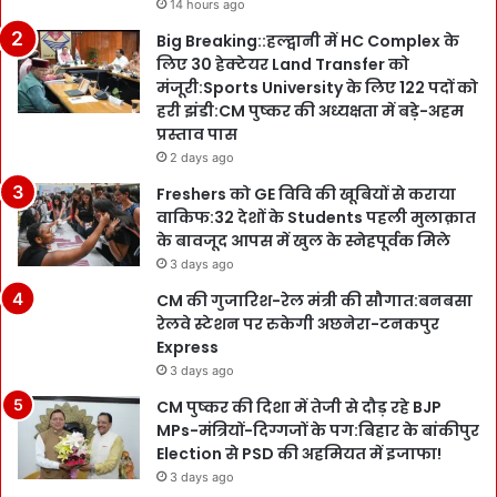
14 hours ago
Big Breaking::हल्द्वानी में HC Complex के
लिए 30 हेक्टेयर Land Transfer को
मंजूरी:Sports University के लिए 122 पदों को
हरी झंडी:CM पुष्कर की अध्यक्षता में बड़े-अहम
प्रस्ताव पास
2 days ago
Freshers को GE विवि की खूबियों से कराया
वाकिफ:32 देशों के Students पहली मुलाक़ात
के बावजूद आपस में खुल के स्नेहपूर्वक मिले
3 days ago
CM की गुजारिश-रेल मंत्री की सौगात:बनबसा
रेलवे स्टेशन पर रुकेगी अछनेरा-टनकपुर
Express
3 days ago
CM पुष्कर की दिशा में तेजी से दौड़ रहे BJP
MPs-मंत्रियों-दिग्गजों के पग:बिहार के बांकीपुर
Election से PSD की अहमियत में इजाफा!
3 days ago