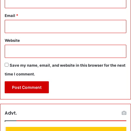
v
i
d
Email
*
-
1
9
से
Website
सु
र
क्षा
की
Save my name, email, and website in this browser for the next
तै
time I comment.
या
रि
यों
प
र
लि
Advt.
या
F
e