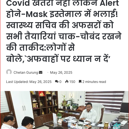
Covid खतरा नहीं लेकिन Alert
होने-Mask इस्तेमाल में भलाई!
स्वास्थ्य सचिव की अफसरों को
सभी तैयारियां चाक-चौबंद रखने
की ताकीद:लोगों से
बोले,`अफवाहों पर ध्यान न दें’
Chetan Gurung
S
May 26, 2025
e
Last Updated: May 26, 2025
0
150
2 minutes read
n
d
a
n
e
m
a