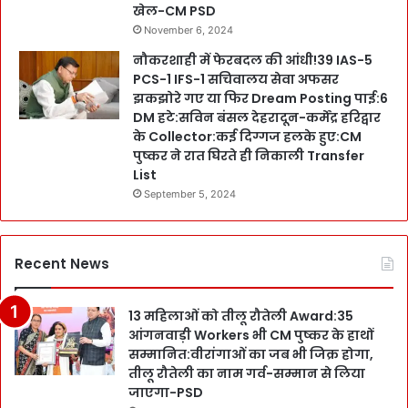
खेल-CM PSD
November 6, 2024
नौकरशाही में फेरबदल की आंधी!39 IAS-5
PCS-1 IFS-1 सचिवालय सेवा अफसर
झकझोरे गए या फिर Dream Posting पाई:6
DM हटे:सविन बंसल देहरादून-कर्मेंद्र हरिद्वार
के Collector:कई दिग्गज हलके हुए:CM
पुष्कर ने रात घिरते ही निकाली Transfer
List
September 5, 2024
Recent News
13 महिलाओं को तीलू रौतेली Award:35
आंगनवाड़ी Workers भी CM पुष्कर के हाथों
सम्मानित:वीरांगाओं का जब भी जिक्र होगा,
तीलू रौतेली का नाम गर्व-सम्मान से लिया
जाएगा-PSD