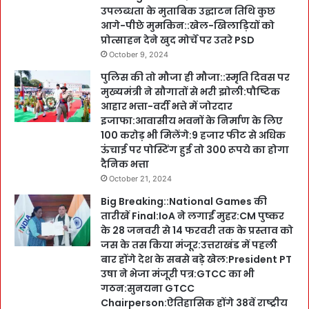
उपलब्धता के मुताबिक उद्घाटन तिथि कुछ
आगे-पीछे मुमकिन::खेल-खिलाड़ियों को
प्रोत्साहन देने खुद मोर्चे पर उतरे PSD
October 9, 2024
पुलिस की तो मौजा ही मौजा::स्मृति दिवस पर
मुख्यमंत्री ने सौगातों से भरी झोली:पौष्टिक
आहार भत्ता-वर्दी भत्ते में जोरदार
इजाफा:आवासीय भवनों के निर्माण के लिए
100 करोड़ भी मिलेंगे:9 हजार फीट से अधिक
ऊंचाई पर पोस्टिंग हुई तो 300 रूपये का होगा
दैनिक भत्ता
October 21, 2024
Big Breaking::National Games की
तारीखें Final:IoA ने लगाईं मुहर:CM पुष्कर
के 28 जनवरी से 14 फरवरी तक के प्रस्ताव को
जस के तस किया मंजूर:उत्तराखंड में पहली
बार होंगे देश के सबसे बड़े खेल:President PT
उषा ने भेजा मंजूरी पत्र:GTCC का भी
गठन:सुनयना GTCC
Chairperson:ऐतिहासिक होंगे 38वें राष्ट्रीय