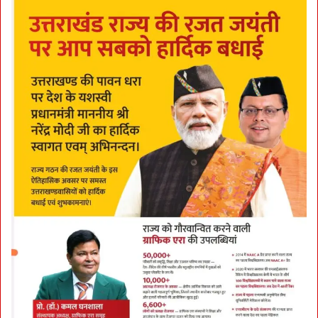
e
d
b
a
c
k