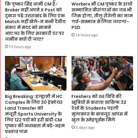
P
कि पुष्कर सिंह धामी CM हैं-
Workers भी CM पुष्कर के हाथों
t
l
Broker नहीं:अपने X Post को
सम्मानित:वीरांगाओं का जब भी
s
a
दुबारा पढ़ें:उत्तराखंड के लिए एक
जिक्र होगा, तीलू रौतेली का नाम
बो
n
Match नहीं खेले-न कभी दैवीय
गर्व-सम्मान से लिया जाएगा-
ले
त
संकट में मदद को सामने
PSD
,
आए:घर के लिए सरकारी दर पर
य
14 hours ago
जमीन क्यों दी जाए?
`
हों
आ
गे
13 hours ago
ने
:
वा
C
ला
S
व
आ
क्त
नं
A
द
I
ब
Big Breaking::हल्द्वानी में HC
Freshers को GE विवि की
आ
र्द्ध
Complex के लिए 30 हेक्टेयर
खूबियों से कराया वाकिफ:32
धा
न
Land Transfer को
देशों के Students पहली
रि
की
मंजूरी:Sports University के
मुलाक़ात के बावजूद आपस में
त
स
लिए 122 पदों को हरी झंडी:CM
खुल के स्नेहपूर्वक मिले
अ
चि
पुष्कर की अध्यक्षता में बड़े-अहम
3 days ago
नु
व
प्रस्ताव पास
सं
स