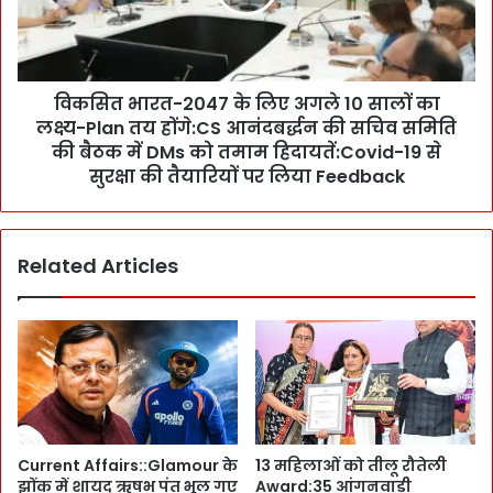
A
र
I
त
के
-
ज
2
रि
विकसित भारत-2047 के लिए अगले 10 सालों का
0
ये
लक्ष्य-Plan तय होंगे:CS आनंदबर्द्धन की सचिव समिति
4
शो
7
की बैठक में DMs को तमाम हिदायतें:Covid-19 से
ध
के
सुरक्षा की तैयारियों पर लिया Feedback
प
लि
र
ए
ग
अ
ह
Related Articles
ग
न
ले
मं
1
थ
0
न
सा
:
लों
E
का
x
ल
p
क्ष्य
Current Affairs::Glamour के
13 महिलाओं को तीलू रौतेली
e
-
झोंक में शायद ऋषभ पंत भूल गए
Award:35 आंगनवाड़ी
r