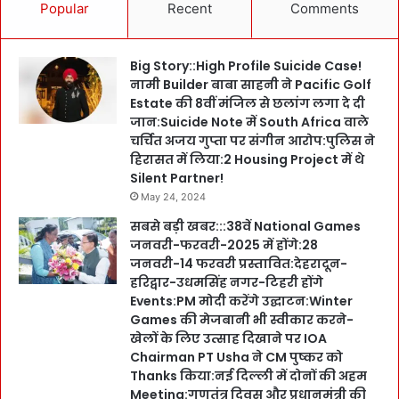
Popular
Recent
Comments
Big Story::High Profile Suicide Case!
नामी Builder बाबा साहनी ने Pacific Golf
Estate की 8वीं मंजिल से छलांग लगा दे दी
जान:Suicide Note में South Africa वाले
चर्चित अजय गुप्ता पर संगीन आरोप:पुलिस ने
हिरासत में लिया:2 Housing Project में थे
Silent Partner!
May 24, 2024
सबसे बड़ी खबर:::38वें National Games
जनवरी-फरवरी-2025 में होंगे:28
जनवरी-14 फरवरी प्रस्तावित:देहरादून-
हरिद्वार-उधमसिंह नगर-टिहरी होंगे
Events:PM मोदी करेंगे उद्घाटन:Winter
Games की मेजबानी भी स्वीकार करने-
खेलों के लिए उत्साह दिखाने पर IOA
Chairman PT Usha ने CM पुष्कर को
Thanks किया:नई दिल्ली में दोनों की अहम
Meeting:गणतंत्र दिवस और प्रधानमंत्री की