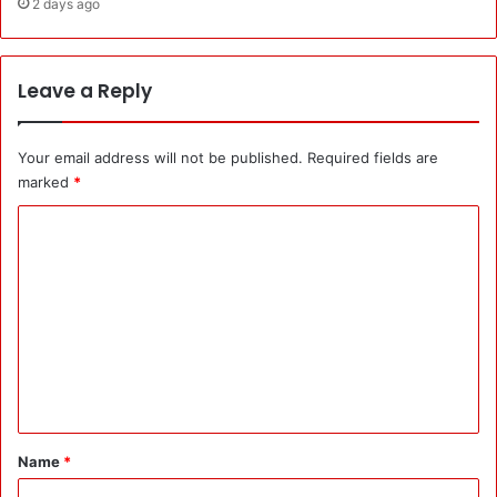
2 days ago
धा
मि
न
ति
का
की
Leave a Reply
बै
ठ
क
में
Your email address will not be published.
Required fields are
D
marked
*
M
C
s
को
o
त
m
मा
म
m
हि
e
दा
n
य
तें
t
:
*
C
Name
*
o