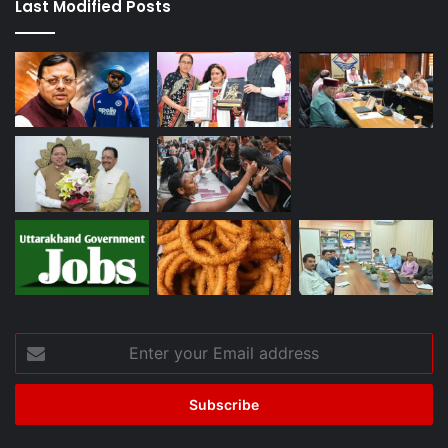
Last Modified Posts
Enter
your
Email
address