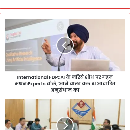
I
n
t
e
r
n
a
t
i
International FDP::AI के जरिये शोध पर गहन
o
मंथन:Experts बोले,`आने वाला वक्त AI आधारित
n
a
अनुसंधान का
l
F
वि
D
क
P
सि
:
त
:
भा