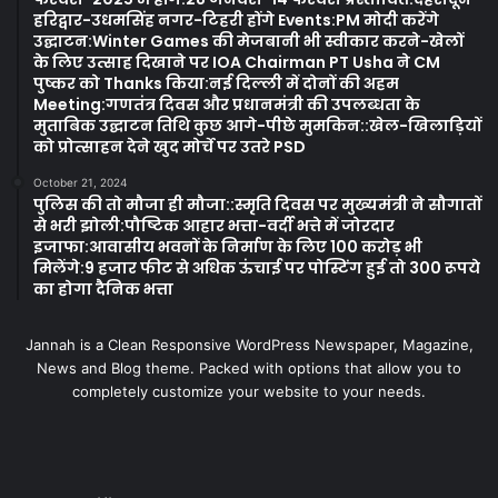
हरिद्वार-उधमसिंह नगर-टिहरी होंगे Events:PM मोदी करेंगे
उद्घाटन:Winter Games की मेजबानी भी स्वीकार करने-खेलों
के लिए उत्साह दिखाने पर IOA Chairman PT Usha ने CM
पुष्कर को Thanks किया:नई दिल्ली में दोनों की अहम
Meeting:गणतंत्र दिवस और प्रधानमंत्री की उपलब्धता के
मुताबिक उद्घाटन तिथि कुछ आगे-पीछे मुमकिन::खेल-खिलाड़ियों
को प्रोत्साहन देने खुद मोर्चे पर उतरे PSD
October 21, 2024
पुलिस की तो मौजा ही मौजा::स्मृति दिवस पर मुख्यमंत्री ने सौगातों
से भरी झोली:पौष्टिक आहार भत्ता-वर्दी भत्ते में जोरदार
इजाफा:आवासीय भवनों के निर्माण के लिए 100 करोड़ भी
मिलेंगे:9 हजार फीट से अधिक ऊंचाई पर पोस्टिंग हुई तो 300 रूपये
का होगा दैनिक भत्ता
Jannah is a Clean Responsive WordPress Newspaper, Magazine,
News and Blog theme. Packed with options that allow you to
completely customize your website to your needs.