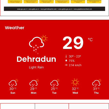
Weather
29
℃
Dehradun
30º - 23º
75%
2.14 km/h
Light Rain
30
29
25
32
31
℃
℃
℃
℃
℃
Sun
Mon
Tue
Wed
Thu