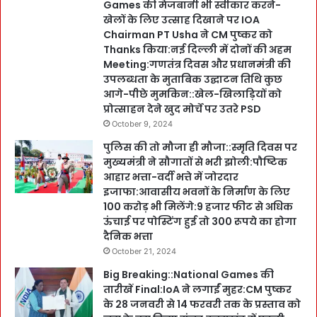
Games की मेजबानी भी स्वीकार करने-
खेलों के लिए उत्साह दिखाने पर IOA
Chairman PT Usha ने CM पुष्कर को
Thanks किया:नई दिल्ली में दोनों की अहम
Meeting:गणतंत्र दिवस और प्रधानमंत्री की
उपलब्धता के मुताबिक उद्घाटन तिथि कुछ
आगे-पीछे मुमकिन::खेल-खिलाड़ियों को
प्रोत्साहन देने खुद मोर्चे पर उतरे PSD
October 9, 2024
पुलिस की तो मौजा ही मौजा::स्मृति दिवस पर
मुख्यमंत्री ने सौगातों से भरी झोली:पौष्टिक
आहार भत्ता-वर्दी भत्ते में जोरदार
इजाफा:आवासीय भवनों के निर्माण के लिए
100 करोड़ भी मिलेंगे:9 हजार फीट से अधिक
ऊंचाई पर पोस्टिंग हुई तो 300 रूपये का होगा
दैनिक भत्ता
October 21, 2024
Big Breaking::National Games की
तारीखें Final:IoA ने लगाईं मुहर:CM पुष्कर
के 28 जनवरी से 14 फरवरी तक के प्रस्ताव को