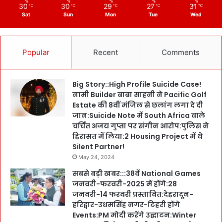
30
30
29
27
31
℃
℃
℃
℃
℃
Sat
Sun
Mon
Tue
Wed
Popular
Recent
Comments
Big Story::High Profile Suicide Case!
नामी Builder बाबा साहनी ने Pacific Golf
Estate की 8वीं मंजिल से छलांग लगा दे दी
जान:Suicide Note में South Africa वाले
चर्चित अजय गुप्ता पर संगीन आरोप:पुलिस ने
हिरासत में लिया:2 Housing Project में थे
Silent Partner!
May 24, 2024
सबसे बड़ी खबर:::38वें National Games
जनवरी-फरवरी-2025 में होंगे:28
जनवरी-14 फरवरी प्रस्तावित:देहरादून-
हरिद्वार-उधमसिंह नगर-टिहरी होंगे
Events:PM मोदी करेंगे उद्घाटन:Winter