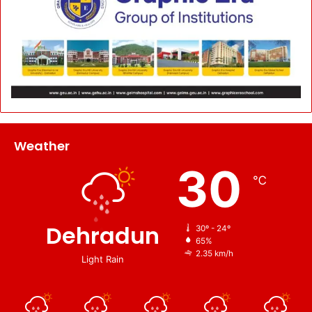
Weather
30
℃
Dehradun
30º - 24º
65%
2.35 km/h
Light Rain