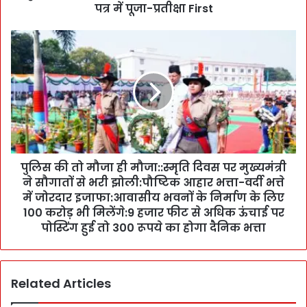
e
पत्र में पूजा-प्रतीक्षा First
r
t
पु
s
लि
ने
स
मं
की
थ
तो
न
मौ
कि
जा
या
ही
-
मौ
स
पुलिस की तो मौजा ही मौजा::स्मृति दिवस पर मुख्यमंत्री
जा
मा
ने सौगातों से भरी झोली:पौष्टिक आहार भत्ता-वर्दी भत्ते
:
धा
:
में जोरदार इजाफा:आवासीय भवनों के निर्माण के लिए
न
स्मृ
100 करोड़ भी मिलेंगे:9 हजार फीट से अधिक ऊंचाई पर
सु
ति
पोस्टिंग हुई तो 300 रूपये का होगा दैनिक भत्ता
झा
दि
ए
व
:
स
G
Related Articles
प
r
र