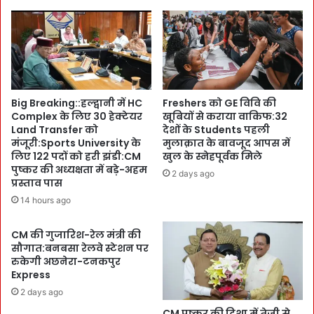
a
मु
p
ख्य
h
मं
i
त्री
c
ने
E
सौ
r
गा
Big Breaking::हल्द्वानी में HC
Freshers को GE विवि की
a
तों
Complex के लिए 30 हेक्टेयर
खूबियों से कराया वाकिफ:32
में
से
Land Transfer को
देशों के Students पहली
I
भ
मंजूरी:Sports University के
मुलाक़ात के बावजूद आपस में
n
री
लिए 122 पदों को हरी झंडी:CM
खुल के स्नेहपूर्वक मिले
t
झो
पुष्कर की अध्यक्षता में बड़े-अहम
2 days ago
e
ली
प्रस्ताव पास
r
:
14 hours ago
n
पौ
a
ष्टि
CM की गुजारिश-रेल मंत्री की
t
क
सौगात:बनबसा रेलवे स्टेशन पर
i
आ
रुकेगी अछनेरा-टनकपुर
o
हा
Express
n
र
2 days ago
a
भ
l
CM पुष्कर की दिशा में तेजी से
त्ता