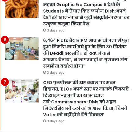
महका Graphic Era Campus:8 देशों के
Students ने तैयार किए लजीज Dish:अपने
देशों की खान-पान से जुड़ी संस्कृति-परंपरा का
उत्कृष्ट नमूना किया पेश
3 days ago
6,464 Flats तैयार:PM आवास योजना में पूरा
हुआ निर्माण कार्य:बचे हुए के लिए 30 सितंबर
की Deadline:सचिव डॉ RRK ने कसे
अफसर:चेताया,`न लापरवाही न गुणवत्ता संग
सम्झौता बर्दाश्त होगा’
3 days ago
CEO पुरुषोत्तम की SIR बवाल पर सख्त
हिदायत,`BLOs अपने स्तर पर मामले निबटाएँ-
दिव्याङ्ग-बुजुर्गों का खास ध्यान
रखें:Commissioners-DMs को अहम
निर्देश:सियासी दलों को आश्वस्त किया,`किसी
Voter को नहीं होने देंगे दिक्कत’
3 days ago