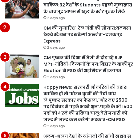
वाकिफ:32 देशों के Students पहली मुलाक़ात
के बावजूद आपस में खुल के स्नेहपूर्वक मिले
2 days ago
CM की गुजारिश-रेल मंत्री की सौगात:बनबसा
रेलवे स्टेशन पर रुकेगी अछनेरा-टनकपुर
Express
2 days ago
CM पुष्कर की दिशा में तेजी से दौड़ रहे BJP
MPs-मंत्रियों-दिग्गजों के पग:बिहार के बांकीपुर
Election से PSD की अहमियत में इजाफा!
2 days ago
Happy News::सरकारी नौकरियों की बहार!
काबिल हों तो फौरन कुर्सी की पेटी बांध
लें:पुष्कर सरकार का फैसला,`और नए 2500
पद दिसंबर से पहले भरने शुरू’:पहले के भी 1500
पदों को भरने की प्रक्रिया चालू:बेरोजगारी को
जल्द से जल्द कम करेगी सरकार-CM PSD
2 days ago
अलग-अलग देशों के व्यंजनों की सोंधी खुशबू से