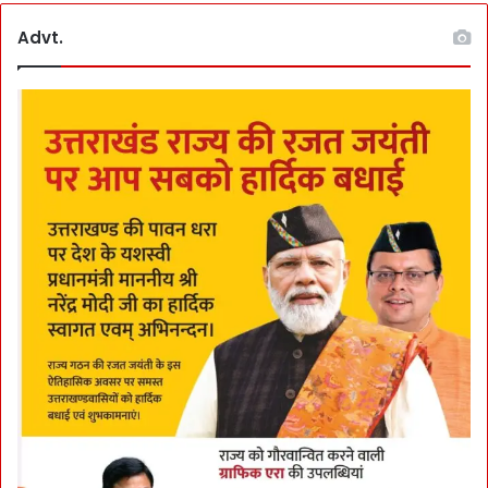
र
फी
Advt.
ट
से
अ
धि
क
ऊं
चा
ई
प
र
पो
स्टिं
ग
हु
ई
तो
3
0
0
रू