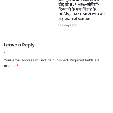
S
दौड़ रहे BJP MPs-मंत्रियों-
-
दिग्गजों के पग:बिहार के
e
व
बांकीपुर Election से PSD की
m
र्दी
अहमियत में इजाफा!
i
भ
n
2 days ago
त्ते
a
में
r
जो
:
र
Leave a Reply
शो
दा
ध
र
प
इ
Your email address will not be published.
Required fields are
त्र
जा
marked
*
में
फा
पू
:
C
जा
आ
o
-
वा
प्र
सी
m
ती
य
m
क्षा
भ
F
e
व
i
नों
n