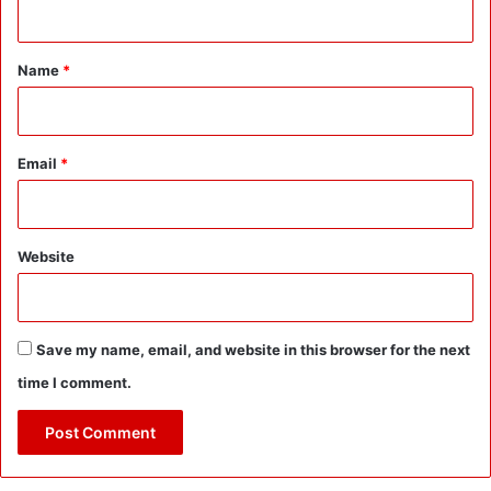
r
के
t
s
नि
t
र्मा
*
Name
*
ण
के
लि
ए
Email
*
1
0
0
क
Website
रो
ड़
भी
मि
Save my name, email, and website in this browser for the next
लें
गे
time I comment.
:
9
ह
जा