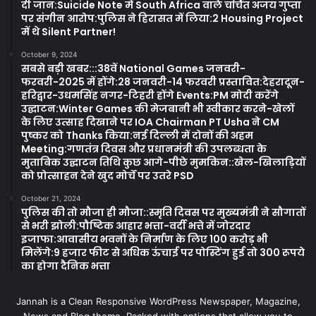
दी जान:Suicide Note में South Africa वाले चर्चित अजय गुप्ता
पर संगीन आरोप:पुलिस ने हिरासत में लिया:2 Housing Project
में थे Silent Partner!
October 9, 2024
सबसे बड़ी खबर:::38वें National Games जनवरी-
फरवरी-2025 में होंगे:28 जनवरी-14 फरवरी प्रस्तावित:देहरादून-
हरिद्वार-उधमसिंह नगर-टिहरी होंगे Events:PM मोदी करेंगे
उद्घाटन:Winter Games की मेजबानी भी स्वीकार करने-खेलों
के लिए उत्साह दिखाने पर IOA Chairman PT Usha ने CM
पुष्कर को Thanks किया:नई दिल्ली में दोनों की अहम
Meeting:गणतंत्र दिवस और प्रधानमंत्री की उपलब्धता के
मुताबिक उद्घाटन तिथि कुछ आगे-पीछे मुमकिन::खेल-खिलाड़ियों
को प्रोत्साहन देने खुद मोर्चे पर उतरे PSD
October 21, 2024
पुलिस की तो मौजा ही मौजा::स्मृति दिवस पर मुख्यमंत्री ने सौगातों
से भरी झोली:पौष्टिक आहार भत्ता-वर्दी भत्ते में जोरदार
इजाफा:आवासीय भवनों के निर्माण के लिए 100 करोड़ भी
मिलेंगे:9 हजार फीट से अधिक ऊंचाई पर पोस्टिंग हुई तो 300 रूपये
का होगा दैनिक भत्ता
Jannah is a Clean Responsive WordPress Newspaper, Magazine,