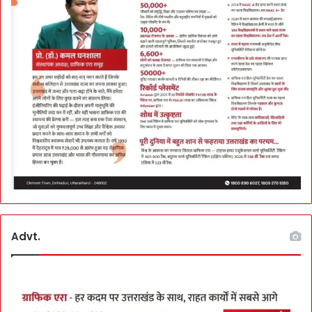
प
ये
का
हो
गा
दै
नि
क
भ
त्ता
Advt.