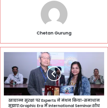
Chetan Gurung
खा
द्या
न्न
सु
र
क्षा
प
र
E
खाद्यान्न सुरक्षा पर Experts ने मंथन किया-समाधान
x
सुझाए:Graphic Era में International Seminar:शोध
p