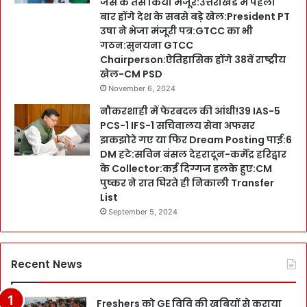
जस के तस किया मंजूर:उत्तराखंड में पहली
बार होंगे देश के सबसे बड़े खेल:President PT
उषा ने भेजा मंजूरी पत्र:GTCC का भी
गठन:सुनयना GTCC
Chairperson:ऐतिहासिक होंगे 38वें राष्ट्रीय
खेल-CM PSD
November 6, 2024
नौकरशाही में फेरबदल की आंधी!39 IAS-5
PCS-1 IFS-1 सचिवालय सेवा अफसर
झकझोरे गए या फिर Dream Posting पाई:6
DM हटे:सविन बंसल देहरादून-कर्मेंद्र हरिद्वार
के Collector:कई दिग्गज हलके हुए:CM
पुष्कर ने रात घिरते ही निकाली Transfer
List
September 5, 2024
Recent News
Freshers को GE विवि की खूबियों से कराया